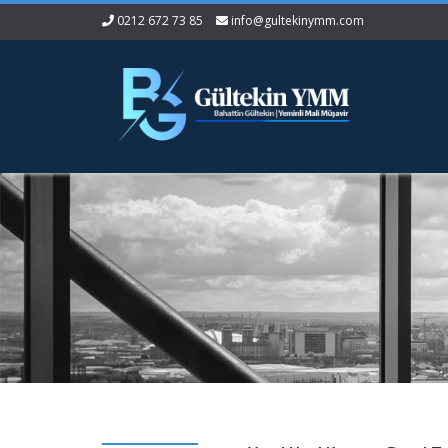
0212 672 73 85
info@gultekinymm.com