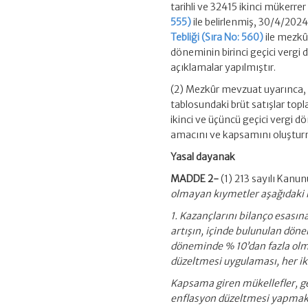
tarihli ve 32415 ikinci mükerr
555)
ile belirlenmiş, 30/4/202
Tebliği (Sıra No: 560)
ile mezkû
döneminin birinci geçici vergi
açıklamalar yapılmıştır.
(2) Mezkûr mevzuat uyarınca, e
tablosundaki brüt satışlar to
ikinci ve üçüncü geçici vergi 
amacını ve kapsamını oluştur
Yasal dayanak
MADDE 2-
(1) 213 sayılı Kan
olmayan kıymetler aşağıdaki 
1. Kazançlarını bilanço esasın
artışın, içinde bulunulan dö
döneminde % 10’dan fazla olma
düzeltmesi uygulaması, her ik
Kapsama giren mükellefler, ge
enflasyon düzeltmesi yapmak z