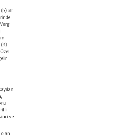
(b) alt
erinde
 Vergi
i
amı
 (9)
 Özel
elir
sayılan
n,
sonu
ihli
inci ve
 olan