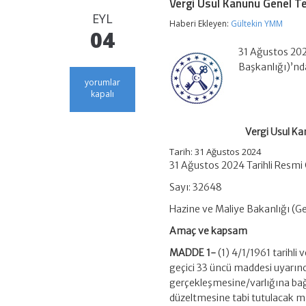
Vergi Usul Kanunu Genel Te
EYL
Haberi Ekleyen:
Gültekin YMM
04
31 Ağustos 2024
Başkanlığı)’n
Vergi
yorumlar
Usul
kapalı
Kanunu
Genel
Tebliği
Vergi Usul Ka
(Sıra
No:
Tarih: 31 Ağustos 2024
563)
31 Ağustos 2024 Tarihli Resmi
–
Enflasyon
Sayı: 32648
Düzeltmesi
Hazine ve Maliye Bakanlığı (Gel
Hk
için
Amaç ve kapsam
MADDE 1-
(1) 4/1/1961 tarihli 
geçici 33 üncü maddesi uyarın
gerçekleşmesine/varlığına bağl
düzeltmesine tabi tutulacak ma