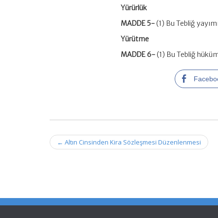
Yürürlük
MADDE 5-
(1) Bu Tebliğ yayımı
Yürütme
MADDE 6-
(1) Bu Tebliğ hüküm
Facebo
Post
←
Altın Cinsinden Kira Sözleşmesi Düzenlenmesi
navigation