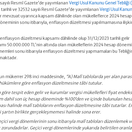
er sayılı Resmî Gazete’de yayımlanan
Vergi Usul Kanunu Genel Tebliği (
4 tarihli ve 32532 sayılı Resmî Gazete’de yayımlanan
Vergi Usul Kanu
r mevzuat uyarınca kapsam dâhilinde olan mükelleflerce 2024 hesap
 döneminin sonu itibarıyla, enflasyon düzeltmesi yapılmamasına ilişki
nflasyon düzeltmesi kapsamı dâhilinde olup 31/12/2023 tarihli gelir
plamı 50.000.000 TL’nin altında olan mükelleflerin 2024 hesap dönem
dönemleri sonu itibarıyla enflasyon düzeltmesi yapmamaları bu Tebliği
maktadır.
unun mükerrer 298 inci maddesinde,
“A) Malî tablolarda yer alan paras
hükümlere göre enflasyon düzeltmesine tâbi tutulur.
a göre tespit eden gelir ve kurumlar vergisi mükellefleri fiyat endek
nem dahil son üç hesap döneminde %100’den ve içinde bulunulan hes
sı halinde malî tablolarını enflasyon düzeltmesine tâbi tutarlar. E
i şartın birlikte gerçekleşmemesi halinde sona erer.
çici vergi dönemlerinin sonu itibarıyla malî tabloları düzenlemek v
orundadırlar. Geçici vergi dönemlerinde yukarıda belirtilen oranla