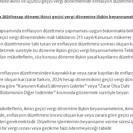
inin ikinci ve üçüncü geçici vergi dönemlerinde enflasyon düzeltmes
yla 2024 hesap dönemi ikinci geçici vergi dönemine ilişkin beyannamel
kapsamında enflasyon düzeltmesi yapmaması uygun bulunmakla birli
çici vergi dönemindeki mali tablolarını 213 sayılı Kanunun mükerrer 
 düzeltmesine tabi tutan ve enflasyon düzeltmesi sonrası oluşan k
ydetmek suretiyle bu döneme ilişkin geçici vergi beyannamelerini Tebl
 olan mükelleflerin, söz konusu döneme ilişkin yasal kayıtlarını düzelt
enflasyon düzeltmesinden kaynaklı kar veya zarar kayıtları ile enfla
 oluşan kar/zarar farkını, 2024 hesap dönemi ikinci geçici vergi dö
ma göre “Kanunen Kabul Edilmeyen Giderler” veya “Zarar Olsa Dahi
ler Bölümünün Diğer İndirimler” kısmında göstermek suretiyle beyan
lleflerin, ikinci geçici vergi dönemine ilişkin beyannamelerini, ikinc
linde, enflasyon düzeltmesi öncesi oluşan kar veya zarara göre geçici v
leri gerekmektedir. Düzeltme işlemlerinin beyanname verme süresi i
ir vergi cezası veya gecikme faizi ödenmeyeceği tabiidir.