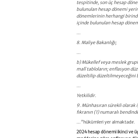
tespitinde, son üç hesap dönem
bulunulan hesap dönemi yerine 
dönemlerinin herhangi birind
içinde bulunulan hesap dönem
…
8. Maliye Bakanlığı;
…
b) Mükellef veya meslek gruplar
malî tabloların; enflasyon dü
düzeltilip düzeltilmeyeceğini
…
Yetkilidir.
9. Münhasıran sürekli olarak i
fıkranın (1) numaralı bendind
…”
hükümleri yer almaktadır.
2024 hesap dönemi ikinci ve ü