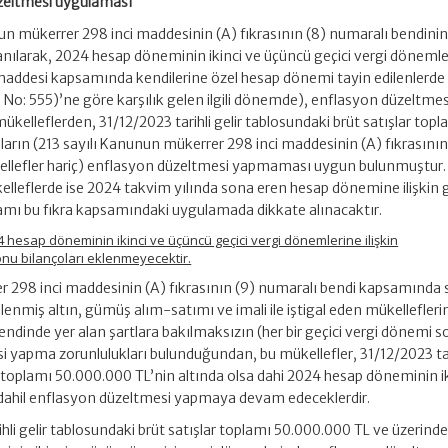
zeltmesi uygulaması
nun mükerrer 298 inci maddesinin (A) fıkrasının (8) numaralı bendinin 
anılarak, 2024 hesap döneminin ikinci ve üçüncü geçici vergi döneml
maddesi kapsamında kendilerine özel hesap dönemi tayin edilenlerde
a No: 555)’ne göre karşılık gelen ilgili dönemde), enflasyon düzeltmes
lleflerden, 31/12/2023 tarihli gelir tablosundaki brüt satışlar topl
ların (213 sayılı Kanunun mükerrer 298 inci maddesinin (A) fıkrasının
llefler hariç) enflasyon düzeltmesi yapmaması uygun bulunmuştur.
leflerde ise 2024 takvim yılında sona eren hesap dönemine ilişkin g
lamı bu fıkra kapsamındaki uygulamada dikkate alınacaktır.
4 hesap döneminin ikinci ve üçüncü geçici vergi dönemlerine ilişkin
u bilançoları eklenmeyecektir.
r 298 inci maddesinin (A) fıkrasının (9) numaralı bendi kapsamında 
lenmiş altın, gümüş alım-satımı ve imali ile iştigal eden mükellefleri
endinde yer alan şartlara bakılmaksızın (her bir geçici vergi dönemi 
si yapma zorunlulukları bulunduğundan, bu mükellefler, 31/12/2023 tar
ar toplamı 50.000.000 TL’nin altında olsa dahi 2024 hesap döneminin ik
 dahil enflasyon düzeltmesi yapmaya devam edeceklerdir.
hli gelir tablosundaki brüt satışlar toplamı 50.000.000 TL ve üzerinde