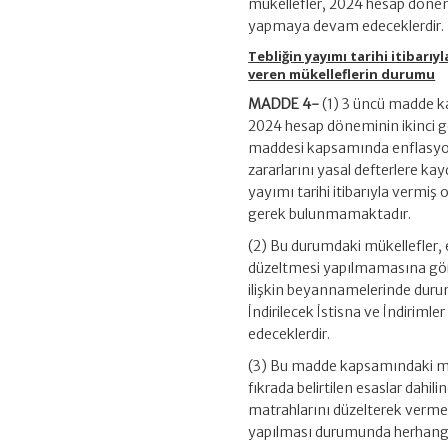
mükellefler, 2024 hesap dönem
yapmaya devam edeceklerdir.
Tebliğin yayımı tarihi itibarı
veren mükelleflerin durumu
MADDE 4-
(1) 3 üncü madde 
2024 hesap döneminin ikinci ge
maddesi kapsamında enflasyon
zararlarını yasal defterlere ka
yayımı tarihi itibarıyla vermiş
gerek bulunmamaktadır.
(2) Bu durumdaki mükellefler, 
düzeltmesi yapılmamasına göre
ilişkin beyannamelerinde duru
İndirilecek İstisna ve İndirim
edeceklerdir.
(3) Bu madde kapsamındaki müke
fıkrada belirtilen esaslar dahi
matrahlarını düzelterek verme
yapılması durumunda herhangi b