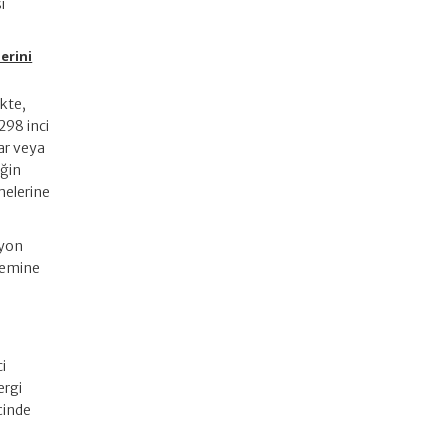
i
erini
kte,
298 inci
ar veya
iğin
melerine
syon
nemine
i
ergi
çinde