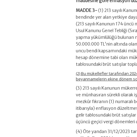
maddesine göre enflasyon dü
MADDE 3-
(1) 213 sayılı Kanu
bendinde yer alan yetkiye day
(213 sayılı Kanunun 174 üncü 
Usul Kanunu Genel Tebliği (Sır
yapma yükümlülüğü bulunan müke
50.000.000 TL’nin altında olan
uncu bendi kapsamındaki müke
hesap dönemine tabi olan mükel
tablosundaki brüt satışlar top
(2) Bu mükellefler tarafından 202
beyannamelerin ekine dönem son
(3) 213 sayılı Kanunun mükerre
ve münhasıran sürekli olarak iş
mezkûr fıkranın (1) numaralı b
itibarıyla) enflasyon düzeltme
gelir tablosundaki brüt satışl
üçüncü geçici vergi dönemleri
(4) Öte yandan 31/12/2023 tari