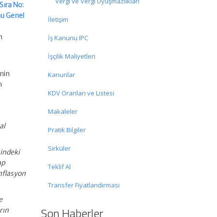
Vergi ve Vergi Uyuşmazlıkları
Sıra No:
nu Genel
İletişim
n
İş Kanunu IPC
İşçilik Maliyetleri
inin
Kanunlar
n
KDV Oranları ve Listesi
Makaleler
al
Pratik Bilgiler
Sirküler
sindeki
ap
Teklif Al
nflasyon
Transfer Fiyatlandırması
e
Son Haberler
rın