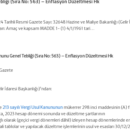
bliği (Sıra No: 563) – Enflasyon Düzeltmesi Hk
 Tarihli Resmi Gazete Sayı: 32648 Hazine ve Maliye Bakanlığı (Gelir 
dan: Amaç ve kapsam MADDE 1- (1) 4/1/1961 tari…
nunu Genel Tebliği (Sıra No: 563) – Enflasyon Düzeltmesi Hk
 Gazete
ir İdaresi Başkanlığı)’ndan:
ve
213 sayılı Vergi Usul Kanununun
mükerrer 298 inci maddesinin (A) fık
ca, 2023 hesap dönemi sonunda ve düzeltme şartlarının
ı olarak (geçici vergi dönemleri dâhil) izleyen hesap dönemlerinde 
li tablolar ve yapılacak düzeltme işlemlerinin usul ve esasları 30/12/