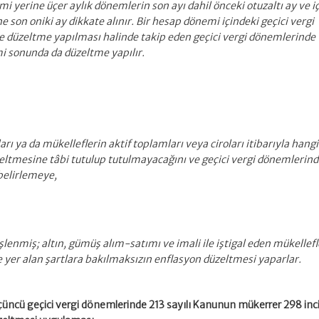
i yerine üçer aylık dönemlerin son ayı dahil önceki otuzaltı ay ve i
son oniki ay dikkate alınır. Bir hesap dönemi içindeki geçici vergi
e düzeltme yapılması halinde takip eden geçici vergi dönemlerinde
i sonunda da düzeltme yapılır.
ı ya da mükelleflerin aktif toplamları veya ciroları itibarıyla hangi
zeltmesine tâbi tutulup tutulmayacağını ve geçici vergi dönemlerin
 belirlemeye,
şlenmiş; altın, gümüş alım-satımı ve imali ile iştigal eden mükellefl
e yer alan şartlara bakılmaksızın enflasyon düzeltmesi yaparlar.
çüncü geçici vergi dönemlerinde 213 sayılı Kanunun mükerrer 298 inc