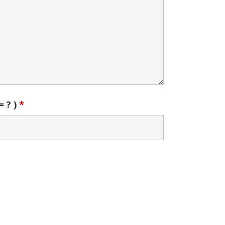
= ? )
*