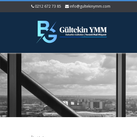
0212 672 73 85
info@gultekinymm.com