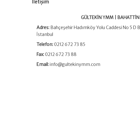
İletişim
GÜLTEKİN YMM | BAHATTİN
Adres:
Bahçeşehir Hadımköy Yolu Caddesi No 5 D Bl
İstanbul
Telefon:
0212 672 73 85
Fax:
0212 672 73 88
Email:
info@gultekinymm.com