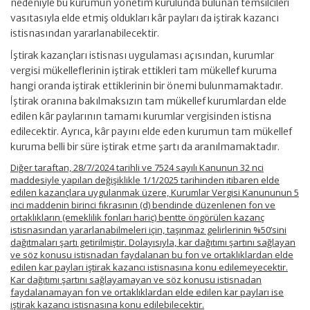
nedeniyle bu kurumun yönetim kurulunda bulunan temsilcileri
vasıtasıyla elde etmiş oldukları kâr payları da iştirak kazancı
istisnasından yararlanabilecektir.
İştirak kazançları istisnası uygulaması açısından, kurumlar
vergisi mükelleflerinin iştirak ettikleri tam mükellef kuruma
hangi oranda iştirak ettiklerinin bir önemi bulunmamaktadır.
İştirak oranına bakılmaksızın tam mükellef kurumlardan elde
edilen kâr paylarının tamamı kurumlar vergisinden istisna
edilecektir. Ayrıca, kâr payını elde eden kurumun tam mükellef
kuruma belli bir süre iştirak etme şartı da aranılmamaktadır.
Diğer taraftan, 28/7/2024 tarihli ve 7524 sayılı Kanunun 32 nci
maddesiyle yapılan değişiklikle 1/1/2025 tarihinden itibaren elde
edilen kazançlara uygulanmak üzere, Kurumlar Vergisi Kanununun 5
inci maddenin birinci fıkrasının (d) bendinde düzenlenen fon ve
ortaklıkların (emeklilik fonları hariç) bentte öngörülen kazanç
istisnasından yararlanabilmeleri için, taşınmaz gelirlerinin %50’sini
dağıtmaları şartı getirilmiştir. Dolayısıyla, kar dağıtımı şartını sağlayan
ve söz konusu istisnadan faydalanan bu fon ve ortaklıklardan elde
edilen kar payları iştirak kazancı istisnasına konu edilemeyecektir.
Kar dağıtımı şartını sağlayamayan ve söz konusu istisnadan
faydalanamayan fon ve ortaklıklardan elde edilen kar payları ise
iştirak kazancı istisnasına konu edilebilecektir.