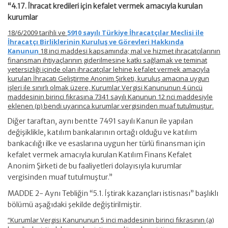
“4.17. İhracat kredileri için kefalet vermek amacıyla kurulan
kurumlar
18/6/2009 tarihli ve
5910 sayılı Türkiye İhracatçılar Meclisi ile
İhracatçı Birliklerinin Kuruluş ve Görevleri Hakkında
Kanunun
18 inci maddesi kapsamında; mal ve hizmet ihracatçılarının
finansman ihtiyaçlarının giderilmesine katkı sağlamak ve teminat
yetersizliği içinde olan ihracatçılar lehine kefalet vermek amacıyla
kurulan İhracatı Geliştirme Anonim Şirketi, kuruluş amacına uygun
işleri ile sınırlı olmak üzere, Kurumlar Vergisi Kanununun 4 üncü
maddesinin birinci fıkrasına 7341 sayılı Kanunun 12 nci maddesiyle
eklenen (p) bendi uyarınca kurumlar vergisinden muaf tutulmuştur.
Diğer taraftan, aynı bentte 7491 sayılı Kanun ile yapılan
değişiklikle, katılım bankalarının ortağı olduğu ve katılım
bankacılığı ilke ve esaslarına uygun her türlü finansman için
kefalet vermek amacıyla kurulan Katılım Finans Kefalet
Anonim Şirketi de bu faaliyetleri dolayısıyla kurumlar
vergisinden muaf tutulmuştur.”
MADDE 2- Aynı Tebliğin “5.1. İştirak kazançları istisnası” başlıklı
bölümü aşağıdaki şekilde değiştirilmiştir.
“Kurumlar Vergisi Kanununun 5 inci maddesinin birinci fıkrasının (a)