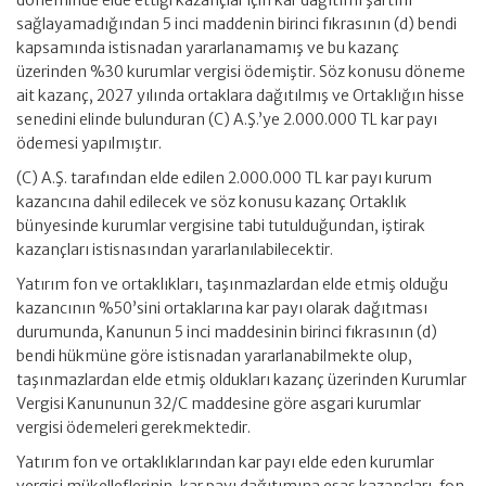
döneminde elde ettiği kazançlar için kar dağıtımı şartını
sağlayamadığından 5 inci maddenin birinci fıkrasının (d) bendi
kapsamında istisnadan yararlanamamış ve bu kazanç
üzerinden %30 kurumlar vergisi ödemiştir. Söz konusu döneme
ait kazanç, 2027 yılında ortaklara dağıtılmış ve Ortaklığın hisse
senedini elinde bulunduran (C) A.Ş.’ye 2.000.000 TL kar payı
ödemesi yapılmıştır.
(C) A.Ş. tarafından elde edilen 2.000.000 TL kar payı kurum
kazancına dahil edilecek ve söz konusu kazanç Ortaklık
bünyesinde kurumlar vergisine tabi tutulduğundan, iştirak
kazançları istisnasından yararlanılabilecektir.
Yatırım fon ve ortaklıkları, taşınmazlardan elde etmiş olduğu
kazancının %50’sini ortaklarına kar payı olarak dağıtması
durumunda, Kanunun 5 inci maddesinin birinci fıkrasının (d)
bendi hükmüne göre istisnadan yararlanabilmekte olup,
taşınmazlardan elde etmiş oldukları kazanç üzerinden Kurumlar
Vergisi Kanununun 32/C maddesine göre asgari kurumlar
vergisi ödemeleri gerekmektedir.
Yatırım fon ve ortaklıklarından kar payı elde eden kurumlar