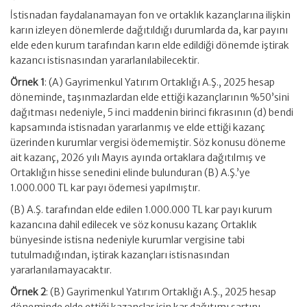
İstisnadan faydalanamayan fon ve ortaklık kazançlarına ilişkin
karın izleyen dönemlerde dağıtıldığı durumlarda da, kar payını
elde eden kurum tarafından karın elde edildiği dönemde iştirak
kazancı istisnasından yararlanılabilecektir.
Örnek
1
: (A) Gayrimenkul Yatırım Ortaklığı A.Ş., 2025 hesap
döneminde, taşınmazlardan elde ettiği kazançlarının %50’sini
dağıtması nedeniyle, 5 inci maddenin birinci fıkrasının (d) bendi
kapsamında istisnadan yararlanmış ve elde ettiği kazanç
üzerinden kurumlar vergisi ödememiştir. Söz konusu döneme
ait kazanç, 2026 yılı Mayıs ayında ortaklara dağıtılmış ve
Ortaklığın hisse senedini elinde bulunduran (B) A.Ş.’ye
1.000.000 TL kar payı ödemesi yapılmıştır.
(B) A.Ş. tarafından elde edilen 1.000.000 TL kar payı kurum
kazancına dahil edilecek ve söz konusu kazanç Ortaklık
bünyesinde istisna nedeniyle kurumlar vergisine tabi
tutulmadığından, iştirak kazançları istisnasından
yararlanılamayacaktır.
Örnek 2
: (B) Gayrimenkul Yatırım Ortaklığı A.Ş., 2025 hesap