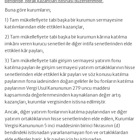
bendinde, iştirak kazançları istisnası düzenlenmiştir.
Buna göre kurumların;
1) Tam mükellefiyete tabi başka bir kurumun sermayesine
katılımlarından elde ettikleri kazançlar,
2) Tam mükellefiyete tabi başka bir kurumun kârına katılma
imkânı veren kurucu senetleri ile diğer intifa senetlerinden elde
ettikleri kâr payları,
3) Tam mükellefiyete tabi girişim sermayesi yatırım fonu
katılma payları ile girişim sermayesi yatırım ortaklıklarının hisse
senetlerinden elde ettikleri kâr payları ve söz konusu katılma
paylarının fona iadesinden doğan gelirler ile bu fonların katılma
paylarının Vergi Usul Kanununun 279 uncu maddesi
kapsamında değerlenmesinden kaynaklanan değer artış
kazançları, kurumlar vergisinden istisna edilmiştir.
Ancak, diğer yatırım fonlarının katılma paylarından ve diğer
yatırım ortaklıklarının hisse senetlerinden elde edilen, Kurumlar
Vergisi Kanununun 5 inci maddesinin birinci fıkrasının (d)
bendindeki istisnadan yararlanamayan fon ve ortaklıklardan
elde edilenler hariç, kâr payları için bu istisnadan