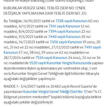
Hazine ve Maliye Bakanlığı (Gelir İdaresi Başkanlığı)’ndan:
KURUMLAR VERGİSİ GENEL TEBLİĞİ (SERİ NO: 1)’NDE
DEĞİŞİKLİK YAPILMASINA DAİR TEBLİĞ (SERİ NO: 23)
Bu Tebliğde; 14/10/2021 tarihli ve
7338 sayılı Kanunun
60 ıncı
maddesi, 4/11/2021 tarihli ve
7341 sayılı Kanunun
12 nci
maddesi, 8/4/2022 tarihli ve
7394 sayılı Kanunun
22 nci
maddesi, 9/3/2023 tarihli ve
7440 sayılı Kanunun
20 nci
maddesi, 14/7/2023 tarihli ve
7456 sayılı Kanunun
19 uncu, 20
nci, 21 inci ve 22 nci maddeleri, 27/12/2023 tarihli ve
7491 sayılı
Kanunun
57 nci, 58 inci, 59 uncu ve 62 nci maddeleri ve
28/7/2024 tarihli ve
7524 sayılı Kanunun
24 üncü, 32 nci ve 36
ncı maddeleri ile
5520 sayılı Kurumlar Vergisi Kanununda
yapılan
düzenlemelere ilişkin açıklamalara yer verilmekte olup, 1 seri
no.lu Kurumlar Vergisi Genel Tebliğinde ilgili bölümler itibarıyla
aşağıdaki değişiklikler yapılmıştır.
MADDE 1- 3/4/2007 tarihli ve 26482 sayılı Resmî Gazete’de
yayımlanan
Kurumlar Vergisi Genel Tebliği (Seri No: 1)
’nin “4.17.
Bölgesel yönetim merkezleri” başlıklı bölümü başlığıyla birlikte
aşağıdaki şekilde değiştirilmiştir.