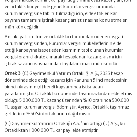
vergisi mükelleflerinin, kar payı dağıtımına esas kazançları, fon
ve ortaklık bünyesinde genel kurumlar vergisi oranında
kurumlar vergisine tabi tutulmadığı için, elde ettikleri kar
payının tamamını iştirak kazançları istisnasına konu etmeleri
mümkün değildir.
Ancak, yatırım fon ve ortaklıkları tarafından ödenen asgari
kurumlar vergisinden, kurumlar vergisi mükelleflerinin elde
ettiği kar payına isabet eden kısmının tabi olunan kurumlar
vergisi oranı dikkate alınarak hesaplanan kazanç kısmı için
iştirak kazancı istisnasından faydalanılması mümkündür.
Örnek 3
: (C) Gayrimenkul Yatırım Ortaklığı A.Ş., 2025 hesap
döneminde elde ettiği kazancı için Kanunun 5 inci maddesinin
birinci fıkrasının (d) bendi kapsamında istisnadan
yararlanmıştır. Ortaklık bu dönemde taşınmazlardan elde etmiş
olduğu 5.000.000 TL kazanç üzerinden %10 oranında 500.000
TL asgari kurumlar vergisi ödemiştir. Ayrıca, Ortaklık taşınmaz
gelirlerinin %50’sini ortaklarına dağıtmıştır.
(C) Gayrimenkul Yatırım Ortaklığı A.Ş. ’nin ortağı (D) A.Ş., bu
Ortaklıktan 1.000.000 TL kar payı elde etmiştir.