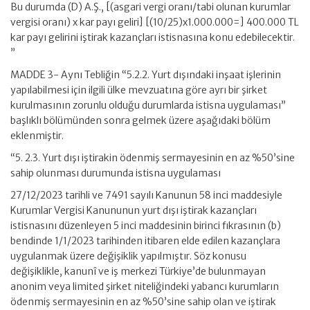
Bu durumda (D) A.Ş., [(asgari vergi oranı/tabi olunan kurumlar
vergisi oranı) x kar payı geliri] [(10/25)x1.000.000=] 400.000 TL
kar payı gelirini iştirak kazançları istisnasına konu edebilecektir.
”
MADDE 3- Aynı Tebliğin “5.2.2. Yurt dışındaki inşaat işlerinin
yapılabilmesi için ilgili ülke mevzuatına göre ayrı bir şirket
kurulmasının zorunlu olduğu durumlarda istisna uygulaması”
başlıklı bölümünden sonra gelmek üzere aşağıdaki bölüm
eklenmiştir.
“5. 2.3. Yurt dışı iştirakin ödenmiş sermayesinin en az %50’sine
sahip olunması durumunda istisna uygulaması
27/12/2023 tarihli ve 7491 sayılı Kanunun 58 inci maddesiyle
Kurumlar Vergisi Kanununun yurt dışı iştirak kazançları
istisnasını düzenleyen 5 inci maddesinin birinci fıkrasının (b)
bendinde 1/1/2023 tarihinden itibaren elde edilen kazançlara
uygulanmak üzere değişiklik yapılmıştır. Söz konusu
değişiklikle, kanunî ve iş merkezi Türkiye’de bulunmayan
anonim veya limited şirket niteliğindeki yabancı kurumların
ödenmiş sermayesinin en az %50’sine sahip olan ve iştirak