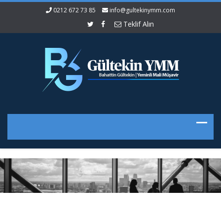
0212 672 73 85
info@gultekinymm.com
Teklif Alın