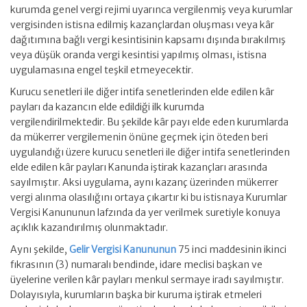
kurumda genel vergi rejimi uyarınca vergilenmiş veya kurumlar
vergisinden istisna edilmiş kazançlardan oluşması veya kâr
dağıtımına bağlı vergi kesintisinin kapsamı dışında bırakılmış
veya düşük oranda vergi kesintisi yapılmış olması, istisna
uygulamasına engel teşkil etmeyecektir.
Kurucu senetleri ile diğer intifa senetlerinden elde edilen kâr
payları da kazancın elde edildiği ilk kurumda
vergilendirilmektedir. Bu şekilde kâr payı elde eden kurumlarda
da mükerrer vergilemenin önüne geçmek için öteden beri
uygulandığı üzere kurucu senetleri ile diğer intifa senetlerinden
elde edilen kâr payları Kanunda iştirak kazançları arasında
sayılmıştır. Aksi uygulama, aynı kazanç üzerinden mükerrer
vergi alınma olasılığını ortaya çıkartır ki bu istisnaya Kurumlar
Vergisi Kanununun lafzında da yer verilmek suretiyle konuya
açıklık kazandırılmış olunmaktadır.
Aynı şekilde,
Gelir Vergisi Kanununun
75 inci maddesinin ikinci
fıkrasının (3) numaralı bendinde, idare meclisi başkan ve
üyelerine verilen kâr payları menkul sermaye iradı sayılmıştır.
Dolayısıyla, kurumların başka bir kuruma iştirak etmeleri