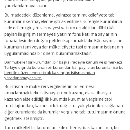
yararlanılamayacaktır.
Bu maddedeki düzenleme, yalnızca tam mükellefiyete tabi
kurumların sermayelerine iştirak edilmesi suretiyle kurumlarca
elde edilen (girişim sermayesi yatırım ortaklıkları dâhil) kâr
payları ile girişim sermayesi yatırım fonu katılma paylarının
fona iadesinden doğan gelirleri kapsamaktadır. Kâr payını alan
kurumun tam veya dar mükellefiyete tabi olmasının istisnanın
uygulanmasında bir önemi bulunmamaktadır.
Dar mükellef bir kurumdan, bir başka ifadeyle kanuni ve iş merkezi
Türkiye dışında bulunan bir kurumdan kâr payı alan kurumlar ise bu
bent ile düzenlenen iştirak kazançları istisnasından
yararlanamayacaktır.
Bu istisna ile mükerrer vergilemenin önlenmesi
amaçlanmaktadır. İstisnaya konu kazanç, esas itibarıyla
kazancın elde edildiği ilk kurumda kurumlar vergisine tabi
tutulduğundan, kazancın kâr dağıtımı yoluyla intikali sağlanan
diğer kurumlarda da kurumlar vergisine tabi tutulmasının önüne
geçilmek istenmiştir.
Tam mükellef bir kurumdan elde edilen iştirak kazancının, bu