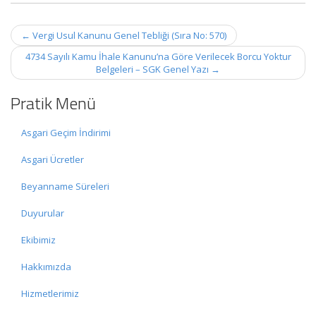
Post
←
Vergi Usul Kanunu Genel Tebliği (Sıra No: 570)
navigation
4734 Sayılı Kamu İhale Kanunu’na Göre Verilecek Borcu Yoktur
Belgeleri – SGK Genel Yazı
→
Pratik Menü
Asgari Geçim İndirimi
Asgari Ücretler
Beyanname Süreleri
Duyurular
Ekibimiz
Hakkımızda
Hizmetlerimiz