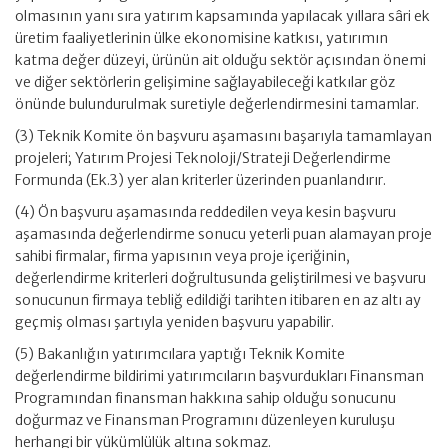
olmasının yanı sıra yatırım kapsamında yapılacak yıllara sâri ek
üretim faaliyetlerinin ülke ekonomisine katkısı, yatırımın
katma değer düzeyi, ürünün ait olduğu sektör açısından önemi
ve diğer sektörlerin gelişimine sağlayabileceği katkılar göz
önünde bulundurulmak suretiyle değerlendirmesini tamamlar.
(3) Teknik Komite ön başvuru aşamasını başarıyla tamamlayan
projeleri; Yatırım Projesi Teknoloji/Strateji Değerlendirme
Formunda (Ek.3) yer alan kriterler üzerinden puanlandırır.
(4) Ön başvuru aşamasında reddedilen veya kesin başvuru
aşamasında değerlendirme sonucu yeterli puan alamayan proje
sahibi firmalar, firma yapısının veya proje içeriğinin,
değerlendirme kriterleri doğrultusunda geliştirilmesi ve başvuru
sonucunun firmaya tebliğ edildiği tarihten itibaren en az altı ay
geçmiş olması şartıyla yeniden başvuru yapabilir.
(5) Bakanlığın yatırımcılara yaptığı Teknik Komite
değerlendirme bildirimi yatırımcıların başvurdukları Finansman
Programından finansman hakkına sahip olduğu sonucunu
doğurmaz ve Finansman Programını düzenleyen kuruluşu
herhangi bir yükümlülük altına sokmaz.