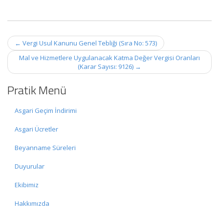
Post
←
Vergi Usul Kanunu Genel Tebliği (Sıra No: 573)
navigation
Mal ve Hizmetlere Uygulanacak Katma Değer Vergisi Oranları
(Karar Sayısı: 9126)
→
Pratik Menü
Asgari Geçim İndirimi
Asgari Ücretler
Beyanname Süreleri
Duyurular
Ekibimiz
Hakkımızda