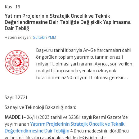
Kas
13
Yatırım
yorumlar kapalı
Projelerinin
Yatırım Projelerinin Stratejik Öncelik ve Teknik
Stratejik
Değerlendirmesine Dair Tebliğde Değişiklik Yapılmasına
Öncelik
Dair Tebliğ
ve
Teknik
Haberi Ekleyen:
Gültekin YMM
Değerlendirmesine
Dair
Tebliğde
Başvuru tarihi itibarıyla Ar-Ge harcamaları dahil
Değişiklik
öngörülen toplam yatırım tutarının en az 1
Yapılmasına
milyar TL olması şartı aranır. Ayrıca, son verilen
Dair
Tebliğ
mali yıl bilançosunda yer alan özkaynak
için
tutarının en az 50 milyon TL olması gerekir…
Sayı: 32721
Sanayi ve Teknoloji Bakanlığından:
MADDE 1-
26/11/2023 tarihli ve 32381 sayılı Resmî Gazete’de
yayımlanan
Yatırım Projelerinin Stratejik Öncelik ve Teknik
Değerlendirmesine Dair Tebliğin
4 üncü maddesinin dördüncü
ve beşinci fıkraları aşağıdaki şekilde değiştirilmiştir.