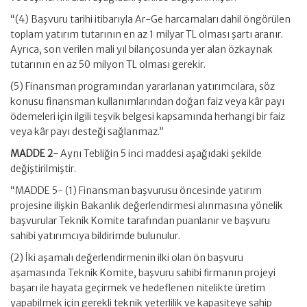
“(4) Başvuru tarihi itibarıyla Ar-Ge harcamaları dahil öngörülen
toplam yatırım tutarının en az 1 milyar TL olması şartı aranır.
Ayrıca, son verilen mali yıl bilançosunda yer alan özkaynak
tutarının en az 50 milyon TL olması gerekir.
(5) Finansman programından yararlanan yatırımcılara, söz
konusu finansman kullanımlarından doğan faiz veya kâr payı
ödemeleri için ilgili teşvik belgesi kapsamında herhangi bir faiz
veya kâr payı desteği sağlanmaz.”
MADDE 2-
Aynı Tebliğin 5 inci maddesi aşağıdaki şekilde
değiştirilmiştir.
“MADDE 5- (1) Finansman başvurusu öncesinde yatırım
projesine ilişkin Bakanlık değerlendirmesi alınmasına yönelik
başvurular Teknik Komite tarafından puanlanır ve başvuru
sahibi yatırımcıya bildirimde bulunulur.
(2) İki aşamalı değerlendirmenin ilki olan ön başvuru
aşamasında Teknik Komite, başvuru sahibi firmanın projeyi
başarı ile hayata geçirmek ve hedeflenen nitelikte üretim
yapabilmek için gerekli teknik yeterlilik ve kapasiteye sahip