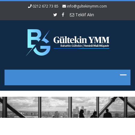
0212 672 73 85
info@gultekinymm.com
Teklif Alın