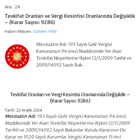
Ara
24
Tevkifat
yorumlar kapalı
Oranları
Tevkifat Oranları ve Vergi Kesintisi Oranlarında Değişiklik
ve
– (Karar Sayısı: 9286)
Vergi
Kesintisi
Haberi Ekleyen:
Gültekin YMM
Oranlarında
Değişiklik
–
Mevzuatın Adı: 193 Sayılı Gelir Vergisi
(Karar
Kanununun 94 üncü Maddesinde Yer Alan
Sayısı:
Tevkifat Nispetlerine İlişkin 12/1/2009 Tarihli ve
9286)
2009/14592 Sayılı Bak…
için
Tevkifat Oranları ve Vergi Kesintisi Oranlarında Değişiklik –
(Karar Sayısı: 9286)
Tarih: 22 Aralık 2024
Mevzuatın Adı
: 193 Sayılı Gelir Vergisi Kanununun 94 üncü
Maddesinde Yer Alan Tevkifat Nispetlerine İlişkin 12/1/2009
Tarihli ve 2009/14592 Sayılı Bakanlar Kurulu Kararının Eki
Karar ve 5520 Sayılı Kurumlar Vergisi Kanununun 15 inci