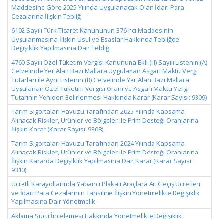
Maddesine Göre 2025 Yılında Uygulanacak Olan İdari Para
Cezalarına İlişkin Tebliğ
6102 Sayılı Türk Ticaret Kanununun 376 ncı Maddesinin
Uygulanmasına İlişkin Usul ve Esaslar Hakkında Tebliğde
Değişiklik Yapılmasına Dair Tebliğ
4760 Sayılı Özel Tüketim Vergisi Kanununa Ekli (III) Sayılı Listenin (A)
Cetvelinde Yer Alan Bazı Mallara Uygulanan Asgari Maktu Vergi
Tutarları ile Aynı Listenin (B) Cetvelinde Yer Alan Bazı Mallara
Uygulanan Özel Tüketim Vergisi Oranı ve Asgari Maktu Vergi
Tutarının Yeniden Belirlenmesi Hakkında Karar (Karar Sayısı: 9309)
Tarım Sigortaları Havuzu Tarafından 2025 Yılında Kapsama
Alınacak Riskler, Ürünler ve Bölgeler ile Prim Desteği Oranlarına
İlişkin Karar (Karar Sayısı: 9308)
Tarım Sigortaları Havuzu Tarafından 2024 Yılında Kapsama
Alınacak Riskler, Ürünler ve Bölgeler ile Prim Desteği Oranlarına
İlişkin Kararda Değişiklik Yapılmasına Dair Karar (Karar Sayısı:
9310)
Ücretli Karayollarında Yabancı Plakalı Araçlara Ait Geçiş Ücretleri
ve İdari Para Cezalarının Tahsiline İlişkin Yönetmelikte Değişiklik
Yapılmasına Dair Yönetmelik
Aklama Suçu İncelemesi Hakkında Yönetmelikte Değişiklik