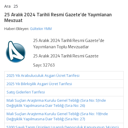
Ara
25
25
yorumlar kapalı
Aralık
25 Aralık 2024 Tarihli Resmi Gazete’de Yayımlanan
2024
Mevzuat
Tarihli
Resmi
Haberi Ekleyen:
Gültekin YMM
Gazete’de
Yayımlanan
Mevzuat
25 Aralık 2024 Tarihli Resmi Gazete’de
için
Yayımlanan Toplu Mevzuatlar
25 Aralık 2024 Tarihli Resmi Gazete
Sayı: 32763
2025 Yılı Arabuluculuk Asgari Ücret Tarifesi
2025 Yılı Bilirkişilik Asgari Ücret Tarifesi
Satış Giderleri Tarifesi
Mali Suçları Araştırma Kurulu Genel Tebliği (Sıra No: 5)’nde
Değişiklik Yapılmasına Dair Tebliğ (Sıra No: 26)
Mali Suçları Araştırma Kurulu Genel Tebliği (Sıra No: 19)’nde
Değişiklik Yapılmasına Dair Tebliğ (Sıra No: 27)
5300 Sayılı Tarım Ürünleri Lisanslı Depoculuk Kanununun 34 üncü