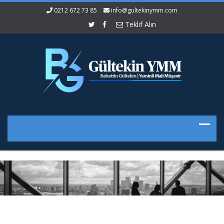
0212 672 73 85
info@gultekinymm.com
Teklif Alın