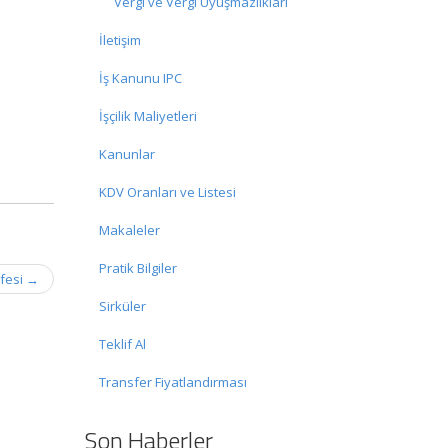
Vergi ve Vergi Uyuşmazlıkları
İletişim
İş Kanunu IPC
İşçilik Maliyetleri
Kanunlar
KDV Oranları ve Listesi
Makaleler
Pratik Bilgiler
ifesi
→
Sirküler
Teklif Al
Transfer Fiyatlandırması
Son Haberler