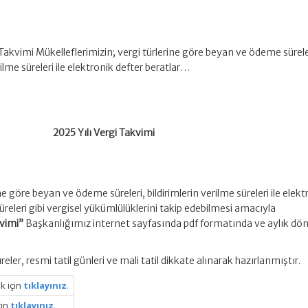
 Takvimi Mükelleflerimizin; vergi türlerine göre beyan ve ödeme sürele
rilme süreleri ile elektronik defter beratlar…
2025 Yılı Vergi Takvimi
ne göre beyan ve ödeme süreleri, bildirimlerin verilme süreleri ile elekt
releri gibi vergisel yükümlülüklerini takip edebilmesi amacıyla
kvimi”
Başkanlığımız internet sayfasında pdf formatında ve aylık dö
eler, resmi tatil günleri ve mali tatil dikkate alınarak hazırlanmıştır.
k için
tıklayınız
.
çin
tıklayınız
.