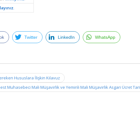
layınız
.
ok
Twitter
LinkedIn
WhatsApp
Gereken Hususlara İlişkin Kılavuz
est Muhasebeci Mali Müşavirlik ve Yeminli Mali Müşavirlik Asgari Ücret Tar