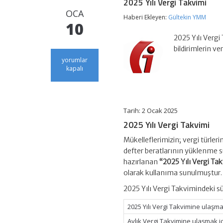
2025 Yılı Vergi Takvimi
OCA
Haberi Ekleyen:
Gültekin YMM
10
2025 Yılı Vergi
bildirimlerin ve
2025
yorumlar
Yılı
kapalı
Vergi
Takvimi
için
Tarih: 2 Ocak 2025
2025 Yılı Vergi Takvimi
Mükelleflerimizin; vergi türleri
defter beratlarının yüklenme sü
hazırlanan
“2025 Yılı Vergi Ta
olarak kullanıma sunulmuştur.
2025 Yılı Vergi Takvimindeki sür
2025 Yılı Vergi Takvimine ulaşma
Aylık Vergi Takvimine ulaşmak i