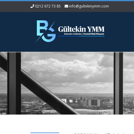
0212 672 73 85
info@gultekinymm.com