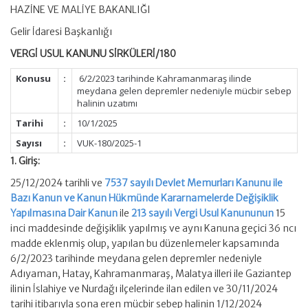
HAZİNE VE MALİYE BAKANLIĞI
Gelir İdaresi Başkanlığı
VERGİ USUL KANUNU SİRKÜLERİ/180
Konusu
:
6/2/2023 tarihinde Kahramanmaraş ilinde
meydana gelen depremler nedeniyle mücbir sebep
halinin uzatımı
Tarihi
:
10/1/2025
Sayısı
:
VUK-180/2025-1
1. Giriş:
25/12/2024 tarihli ve
7537 sayılı Devlet Memurları Kanunu ile
Bazı Kanun ve Kanun Hükmünde Kararnamelerde Değişiklik
Yapılmasına Dair Kanun
ile
213 sayılı Vergi Usul Kanununun
15
inci maddesinde değişiklik yapılmış ve aynı Kanuna geçici 36 ncı
madde eklenmiş olup, yapılan bu düzenlemeler kapsamında
6/2/2023 tarihinde meydana gelen depremler nedeniyle
Adıyaman, Hatay, Kahramanmaraş, Malatya illeri ile Gaziantep
ilinin İslahiye ve Nurdağı ilçelerinde ilan edilen ve 30/11/2024
tarihi itibarıyla sona eren mücbir sebep halinin 1/12/2024