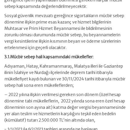
gereğince işlem yapılmadan ödenmesi gereken harçlar mücbir
sebep kapsamında değerlendirilmeyecektir.
Sosyal güvenlik mevzuatı gereğince sigortalıların mücbir sebep
dönemine ilişkin prime esas kazanç ve hizmet bilgilerinin
Muhtasar ve Prim Hizmet Beyannamesi ile bildirilmesinin
zorunlu olması durumunda mücbir sebep, bu beyannamelerin
vergi kesintilerine ilişkin kısmının beyan ve ödeme sürelerinin
ertelenmesi için geçerli olacaktır.
3.1.Mücbir sebep hali kapsamındaki mükellefler:
Adıyaman, Hatay, Kahramanmaraş, Malatya illeri ile Gaziantep
ilinin İslahiye ve Nurdağı ilçelerinde deprem tarihi itibarıyla
mükellefiyet kaydı bulunan ve 30/11/2024 tarihi itibarıyla mücbir
sebep hali sona eren mükelleflerden;
– 2022 yılına ilişkin verilmesi gereken son dönem (özel hesap
dönemine tabi mükelleflerin, 2022 yılında sona eren özel hesap
döneminin son ayına ait) katma değer vergisi beyannamesinde
yer alan teslim ve hizmetlerin karşılığını teşkil eden bedelin
(kümülatif) tutarı 2.500.000 TL’nin altında olan,
– 1/1/2023 ila 6/2/2023 tarihleri arasında işe başlayan