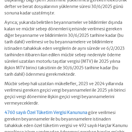
Başkanlığı Bilgi İşlem Sistemine yüklenmesi gereken elektronik
defter ve berat dosyalarının yüklenme süresi 30/6/2025 günü
sonuna kadar uzatılmıştır.
Ayrıca; yukarıda belirtilen beyannameler ve bildirimler dışında
kalan ve mücbir sebep dönemleri içerisinde verilmesi gereken
diğer beyanname ve bildirimlerin 30/6/2025 tarihine kadar (bu
tarih dahil) verilmesi ve bu beyannamelere ve bildirimlere
istinaden tahakkuk eden vergilerin de aynı sürede ve 6/2/2023
tarihinden itibaren ilan edilen mücbir sebep nedeniyle ödeme
süreleri uzatılan motorlu taşıtlar vergisi (MTV) ile 2025 yılına
ilişkin MTV birinci taksitinin de 30/6/2025 tarihine kadar (bu
tarih dahil) ödenmesi gerekmektedir.
Mücbir sebep hali uzatılan mükellefler, 2023 ve 2024 yıllarında
verilmesi gereken geçici vergi beyannameleri ile 2025 yılı birinci
geçici vergi dönemine ilişkin geçici vergi beyannamelerini
vermeyeceklerdir.
4760 sayılı Özel Tüketim Vergisi Kanununa
göre verilmesi
gereken beyannameler ile bu beyannamelere istinaden
tahakkuk eden özel tüketim vergisi ve 492 sayılı Harçlar Kanunu