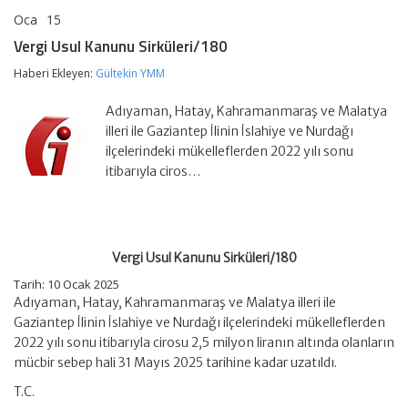
Oca
15
Vergi
yorumlar kapalı
Usul
Vergi Usul Kanunu Sirküleri/180
Kanunu
Sirküleri/180
Haberi Ekleyen:
Gültekin YMM
için
Adıyaman, Hatay, Kahramanmaraş ve Malatya
illeri ile Gaziantep İlinin İslahiye ve Nurdağı
ilçelerindeki mükelleflerden 2022 yılı sonu
itibarıyla ciros…
Vergi Usul Kanunu Sirküleri/180
Tarih: 10 Ocak 2025
Adıyaman, Hatay, Kahramanmaraş ve Malatya illeri ile
Gaziantep İlinin İslahiye ve Nurdağı ilçelerindeki mükelleflerden
2022 yılı sonu itibarıyla cirosu 2,5 milyon liranın altında olanların
mücbir sebep hali 31 Mayıs 2025 tarihine kadar uzatıldı.
T.C.