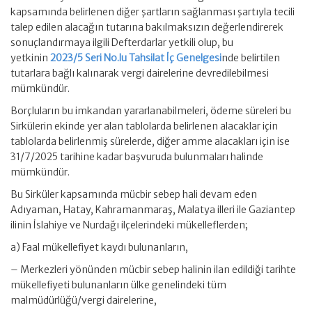
kapsamında belirlenen diğer şartların sağlanması şartıyla tecili
talep edilen alacağın tutarına bakılmaksızın değerlendirerek
sonuçlandırmaya ilgili Defterdarlar yetkili olup, bu
yetkinin
2023/5 Seri No.lu Tahsilat İç Genelgesi
nde belirtilen
tutarlara bağlı kalınarak vergi dairelerine devredilebilmesi
mümkündür.
Borçluların bu imkandan yararlanabilmeleri, ödeme süreleri bu
Sirkülerin ekinde yer alan tablolarda belirlenen alacaklar için
tablolarda belirlenmiş sürelerde, diğer amme alacakları için ise
31/7/2025 tarihine kadar başvuruda bulunmaları halinde
mümkündür.
Bu Sirküler kapsamında mücbir sebep hali devam eden
Adıyaman, Hatay, Kahramanmaraş, Malatya illeri ile Gaziantep
ilinin İslahiye ve Nurdağı ilçelerindeki mükelleflerden;
a) Faal mükellefiyet kaydı bulunanların,
– Merkezleri yönünden mücbir sebep halinin ilan edildiği tarihte
mükellefiyeti bulunanların ülke genelindeki tüm
malmüdürlüğü/vergi dairelerine,