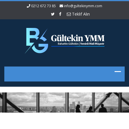
0212 672 73 85
info@gultekinymm.com
Teklif Alın