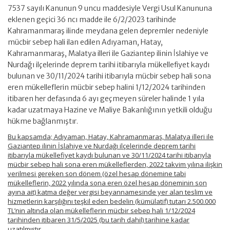
7537 sayılı Kanunun 9 uncu maddesiyle Vergi Usul Kanununa
eklenen geçici 36 ncı madde ile 6/2/2023 tarihinde
Kahramanmaraş ilinde meydana gelen depremler nedeniyle
mücbir sebep hali ilan edilen Adıyaman, Hatay,
Kahramanmaraş, Malatya illeri ile Gaziantep ilinin İslahiye ve
Nurdağı ilçelerinde deprem tarihi itibarıyla mükellefiyet kaydı
bulunan ve 30/11/2024 tarihi itibarıyla mücbir sebep hali sona
eren mükelleflerin mücbir sebep halini 1/12/2024 tarihinden
itibaren her defasında 6 ayı geçmeyen süreler halinde 1 yıla
kadar uzatmaya Hazine ve Maliye Bakanlığının yetkili olduğu
hükme bağlanmıştır.
Bu kapsamda; Adıyaman, Hatay, Kahramanmaraş, Malatya illeri ile
Gaziantep ilinin İslahiye ve Nurdağı ilçelerinde deprem tarihi
itibarıyla mükellefiyet kaydı bulunan ve 30/11/2024 tarihi itibarıyla
mücbir sebep hali sona eren mükelleflerden, 2022 takvim yılına ilişkin
verilmesi gereken son dönem (özel hesap dönemine tabi
mükelleflerin, 2022 yılında sona eren özel hesap döneminin son
ayına ait) katma değer vergisi beyannamesinde yer alan teslim ve
hizmetlerin karşılığını teşkil eden bedelin (kümülatif) tutarı 2.500.000
TL’nin altında olan mükelleflerin mücbir sebep hali 1/12/2024
tarihinden itibaren 31/5/2025 (bu tarih dahil) tarihine kadar
uzatılmıştır.