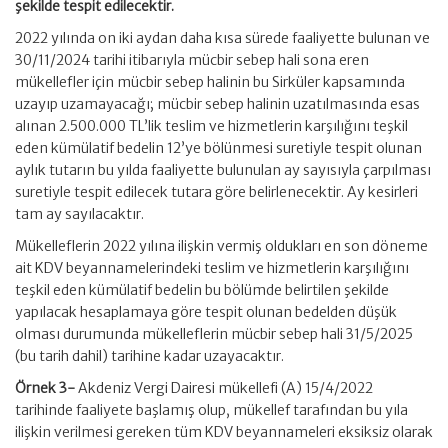
şekilde tespit edilecektir.
2022 yılında on iki aydan daha kısa sürede faaliyette bulunan ve
30/11/2024 tarihi itibarıyla mücbir sebep hali sona eren
mükellefler için mücbir sebep halinin bu Sirküler kapsamında
uzayıp uzamayacağı; mücbir sebep halinin uzatılmasında esas
alınan 2.500.000 TL’lik teslim ve hizmetlerin karşılığını teşkil
eden kümülatif bedelin 12’ye bölünmesi suretiyle tespit olunan
aylık tutarın bu yılda faaliyette bulunulan ay sayısıyla çarpılması
suretiyle tespit edilecek tutara göre belirlenecektir. Ay kesirleri
tam ay sayılacaktır.
Mükelleflerin 2022 yılına ilişkin vermiş oldukları en son döneme
ait KDV beyannamelerindeki teslim ve hizmetlerin karşılığını
teşkil eden kümülatif bedelin bu bölümde belirtilen şekilde
yapılacak hesaplamaya göre tespit olunan bedelden düşük
olması durumunda mükelleflerin mücbir sebep hali 31/5/2025
(bu tarih dahil) tarihine kadar uzayacaktır.
Örnek 3-
Akdeniz Vergi Dairesi mükellefi (A) 15/4/2022
tarihinde faaliyete başlamış olup, mükellef tarafından bu yıla
ilişkin verilmesi gereken tüm KDV beyannameleri eksiksiz olarak