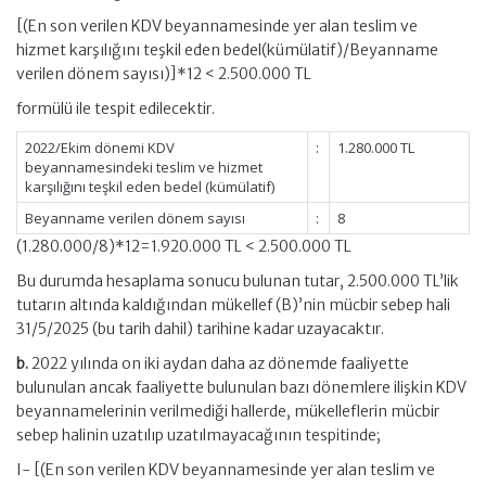
[(En son verilen KDV beyannamesinde yer alan teslim ve
hizmet karşılığını teşkil eden bedel(kümülatif)/Beyanname
verilen dönem sayısı)]*12 < 2.500.000 TL
formülü ile tespit edilecektir.
2022/Ekim dönemi KDV
:
1.280.000 TL
beyannamesindeki teslim ve hizmet
karşılığını teşkil eden bedel (kümülatif)
Beyanname verilen dönem sayısı
:
8
(1.280.000/8)*12=1.920.000 TL < 2.500.000 TL
Bu durumda hesaplama sonucu bulunan tutar, 2.500.000 TL’lik
tutarın altında kaldığından mükellef (B)’nin mücbir sebep hali
31/5/2025 (bu tarih dahil) tarihine kadar uzayacaktır.
b.
2022 yılında on iki aydan daha az dönemde faaliyette
bulunulan ancak faaliyette bulunulan bazı dönemlere ilişkin KDV
beyannamelerinin verilmediği hallerde, mükelleflerin mücbir
sebep halinin uzatılıp uzatılmayacağının tespitinde;
I- [(En son verilen KDV beyannamesinde yer alan teslim ve