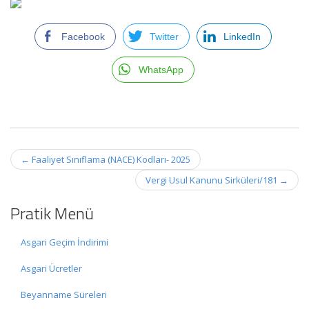
Facebook
Twitter
LinkedIn
WhatsApp
Post
←
Faaliyet Sınıflama (NACE) Kodları- 2025
navigation
Vergi Usul Kanunu Sirküleri/181
→
Pratik Menü
Asgari Geçim İndirimi
Asgari Ücretler
Beyanname Süreleri