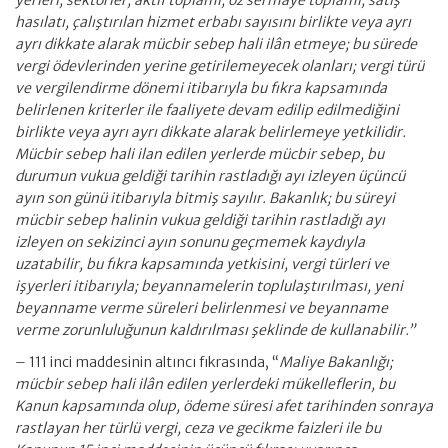
yerleri, sektörler, aktif toplamı, öz sermaye toplamı, satış
hasılatı, çalıştırılan hizmet erbabı sayısını birlikte veya ayrı
ayrı dikkate alarak mücbir sebep hali ilân etmeye; bu sürede
vergi ödevlerinden yerine getirilemeyecek olanları; vergi türü
ve vergilendirme dönemi itibarıyla bu fıkra kapsamında
belirlenen kriterler ile faaliyete devam edilip edilmediğini
birlikte veya ayrı ayrı dikkate alarak belirlemeye yetkilidir.
Mücbir sebep hali ilan edilen yerlerde mücbir sebep, bu
durumun vukua geldiği tarihin rastladığı ayı izleyen üçüncü
ayın son günü itibarıyla bitmiş sayılır. Bakanlık; bu süreyi
mücbir sebep halinin vukua geldiği tarihin rastladığı ayı
izleyen on sekizinci ayın sonunu geçmemek kaydıyla
uzatabilir, bu fıkra kapsamında yetkisini, vergi türleri ve
işyerleri itibarıyla; beyannamelerin toplulaştırılması, yeni
beyanname verme süreleri belirlenmesi ve beyanname
verme zorunluluğunun kaldırılması şeklinde de kullanabilir.”
– 111 inci maddesinin altıncı fıkrasında, “
Maliye Bakanlığı;
mücbir sebep hali ilân edilen yerlerdeki mükelleflerin, bu
Kanun kapsamında olup, ödeme süresi afet tarihinden sonraya
rastlayan her türlü vergi, ceza ve gecikme faizleri ile bu