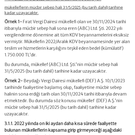
mükelleflerin mücbir sebep hali 31/5/2025 (bu tarih dahil) tarihine
kadar uzayacaktır.
Örnek 1-
Fırat Vergi Dairesi mükellefi olan ve 30/11/2024 tarihi
itibarıyla mücbir sebep hali sona eren (ABC) Ltd. Şti. 2022 yılı
vergilendirme dönemine ait tüm KDV beyannamelerini eksiksiz
vermiştir. Mükellefin 2022/Aralık KDV beyannamesinde yer alan
teslim ve hizmetlerin karşılığını teşkil eden bedel (kümülatif)
1.750.000 TL’dir.
Bu durumda, mükellef (ABC) Ltd. Şti.’nin mücbir sebep hali
31/5/2025 (bu tarih dahil) tarihine kadar uzayacaktır.
Örnek 2-
Beydağı Vergi Dairesi mükellefi (DEF) A.Ş. 10/1/2023
tarihinde faaliyetine başlamış olup, faaliyetine mücbir sebep
halinin sona erdiği tarih olan 30/11/2024 tarihi itibarıyla devam
etmektedir. Bu durumda söz konusu mükellef (DEF) A.Ş.’nin
mücbir sebep hali 31/5/2025 (bu tarih dahil) tarihine kadar
uzayacaktır.
3.1.1. 2022 yılında on iki aydan daha kısa sürede faaliyette
bulunan mükelleflerin kapsama girip girmeyeceği aşağıdaki