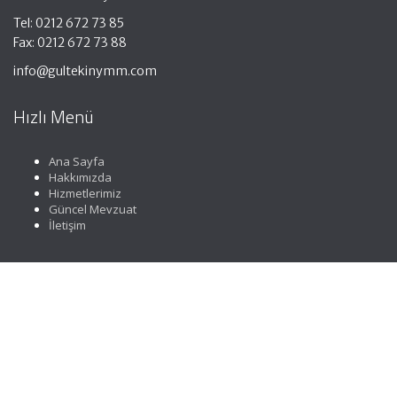
Tel: 0212 672 73 85
Fax: 0212 672 73 88
info@gultekinymm.com
Hızlı Menü
Ana Sayfa
Hakkımızda
Hizmetlerimiz
Güncel Mevzuat
İletişim
Faydalı Linkler
Gelir İdaresi Başkanlığı
Resmi Gazete
YMMO
TÜRMOB
Vergi Takvimi
Merkez Bankası Döviz Kurları