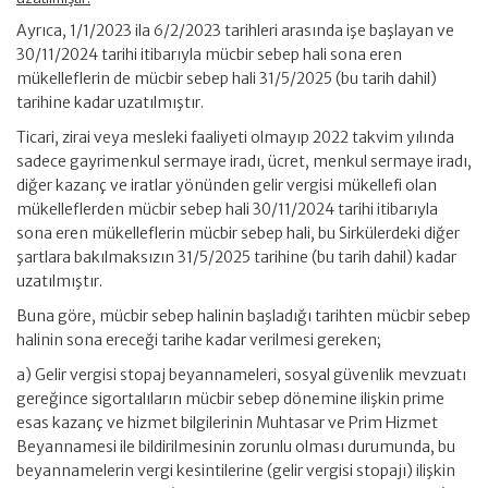
Ayrıca, 1/1/2023 ila 6/2/2023 tarihleri arasında işe başlayan ve
30/11/2024 tarihi itibarıyla mücbir sebep hali sona eren
mükelleflerin de mücbir sebep hali 31/5/2025 (bu tarih dahil)
tarihine kadar uzatılmıştır.
Ticari, zirai veya mesleki faaliyeti olmayıp 2022 takvim yılında
sadece gayrimenkul sermaye iradı, ücret, menkul sermaye iradı,
diğer kazanç ve iratlar yönünden gelir vergisi mükellefi olan
mükelleflerden mücbir sebep hali 30/11/2024 tarihi itibarıyla
sona eren mükelleflerin mücbir sebep hali, bu Sirkülerdeki diğer
şartlara bakılmaksızın 31/5/2025 tarihine (bu tarih dahil) kadar
uzatılmıştır.
Buna göre, mücbir sebep halinin başladığı tarihten mücbir sebep
halinin sona ereceği tarihe kadar verilmesi gereken;
a) Gelir vergisi stopaj beyannameleri, sosyal güvenlik mevzuatı
gereğince sigortalıların mücbir sebep dönemine ilişkin prime
esas kazanç ve hizmet bilgilerinin Muhtasar ve Prim Hizmet
Beyannamesi ile bildirilmesinin zorunlu olması durumunda, bu
beyannamelerin vergi kesintilerine (gelir vergisi stopajı) ilişkin