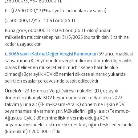
(360.000/3)*5= 600.000 TL
II- [(2.500.000/12)*Faaliyette bulunulan ay sayısı]
(2.500.000/12)*5= 1.041.666,66 TL
Buna göre, 600.000 TL<1.041.666,66 TL olduğundan
mükellefin mücbir sebep hali 31/5/2025 (bu tarih dahil) tarihine
kadar uzayacaktır.
c.
3065 sayılı Katma Değer Vergisi Kanununun
39 uncu maddesi
kapsamında KDV yönünden vergilendirme dönemleri üçer aylık
olarak belirlenen mükelleflerin mücbir sebep halinde olup
olmadığı üçer aylık KDV dönemleri dikkate alınarak yukarıda
belirtilen esaslar çerçevesinde tespit edilecektir.
Örnek 6-
23 Temmuz Vergi Dairesi mükellefi (D), üç aylık
dönemler itibarıyla KDV beyannamesi vermekte olup 2022
takvim yılına ait (Ekim-Kasım-Aralık) dönemine ilişkin KDV
beyannamesini vermemiştir. Mükellefin ilgili yıla ait (Temmuz-
Ağustos-Eylül) dönemine ilişkin vermiş olduğu KDV
beyannamesindeki teslim ve hizmet karşılığını teşkil eden bedel
(kümülatif) 1.200.000 TL’dir.