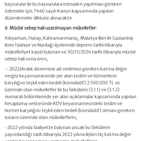
başvurular ile bu başvurulara istinaden yapılması gereken
ödemeler için 7440 sayılı Kanun kapsamında yapılan
düzenlemeler dikkate alınacaktır.
6. Mücbir sebep hali uzatılmayan mükellefler:
Adıyaman, Hatay, Kahramanmaraş, Malatya illeri ile Gaziantep
ilinin İslahiye ve Nurdağı ilçelerinde deprem tarihi itibarıyla
mükellefiyet kaydı bulunan ve 30/11/2024 tarihi itibarıyla mücbir
sebep hali sona eren;
– 2022/Aralık dönemine ait verilmesi gereken katma değer
vergisi beyannamesinde yer alan teslim ve hizmetlerin
karşılığını teşkil eden bedeli (kümülatif) 2.500.000 TL ve
üzerinde olan mükellefler ile bu Sirkülerin (3.1.1) ve (3.1.2)
numaralı bölümlerinde yer alan açıklamalar kapsamında yapılan
hesaplama neticesinde KDV beyannamesindeki teslim ve
hizmet karşılığını teşkil eden bedeli (kümülatif) olması gereken
tutarın üzerinde olan mükelleflerin,
-2022 yılında faaliyette bulunan ancak bu Sirkülerin
yayımlandığı tarih itibarıyla 2022 yılına ilişkin hiç katma değer