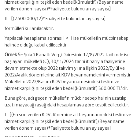
hizmet karşılığını teşkil eden bedel(kümülatif)/Beyanname
verilen dönem sayısı)*Faaliyette bulunulan ay sayısı]
II- [(2.500.000/12)*Faaliyette bulunulan ay sayısı]
formülleri kullanılacaktır.
Yapılacak hesaplama sonrası I < II ise mükellefin mücbir sebep
halinde olduğu kabul edilecektir.
Örnek 5-
Şükrü Kanatlı Vergi Dairesinin 17/8/2022 tarihinde işe
başlayan mükellefi (C), 30/11/2024 tarihi itibarıyla faaliyetine
devam etmekte olup 2022 takvim yılına ilişkin 2022/Eylül ve
2022/Aralık dönemlerine ait KDV beyannamelerini vermemiştir.
Mükellefin 2022/Kasım KDV beyannamesindeki teslim ve
hizmet karşılığını teşkil eden bedel (kümülatif) 360.000 TL’dir.
Buna göre, adı geçen mükellefin mücbir sebep halinin uzatılıp
uzatılmayacağı aşağıdaki hesaplamaya göre tespit edilecektir.
I- [(En son verilen KDV dönemine ait beyannamedeki teslim ve
hizmet karşılığını teşkil eden bedel (kümülatif)/Beyanname
verilen dönem sayısı)*Faaliyette bulunulan ay sayısı]