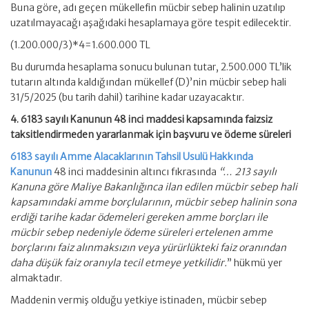
Buna göre, adı geçen mükellefin mücbir sebep halinin uzatılıp
uzatılmayacağı aşağıdaki hesaplamaya göre tespit edilecektir.
(1.200.000/3)*4=1.600.000 TL
Bu durumda hesaplama sonucu bulunan tutar, 2.500.000 TL’lik
tutarın altında kaldığından mükellef (D)’nin mücbir sebep hali
31/5/2025 (bu tarih dahil) tarihine kadar uzayacaktır.
4.
6183 sayılı Kanunun 48 inci maddesi kapsamında faizsiz
taksitlendirmeden yararlanmak için başvuru ve ödeme süreleri
6183 sayılı Amme Alacaklarının Tahsil Usulü Hakkında
Kanunun
48 inci maddesinin altıncı fıkrasında
“… 213 sayılı
Kanuna göre Maliye Bakanlığınca ilan edilen mücbir sebep hali
kapsamındaki amme borçlularının, mücbir sebep halinin sona
erdiği tarihe kadar ödemeleri gereken amme borçları ile
mücbir sebep nedeniyle ödeme süreleri ertelenen amme
borçlarını faiz alınmaksızın veya yürürlükteki faiz oranından
daha düşük faiz oranıyla tecil etmeye yetkilidir.
” hükmü yer
almaktadır.
Maddenin vermiş olduğu yetkiye istinaden, mücbir sebep