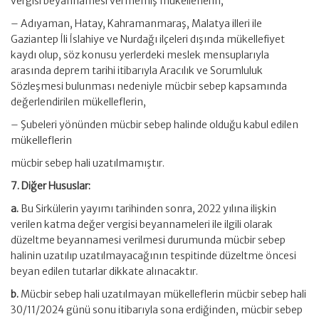
vergisi beyannamesi vermemiş mükelleflerin,
– Adıyaman, Hatay, Kahramanmaraş, Malatya illeri ile
Gaziantep İli İslahiye ve Nurdağı ilçeleri dışında mükellefiyet
kaydı olup, söz konusu yerlerdeki meslek mensuplarıyla
arasında deprem tarihi itibarıyla Aracılık ve Sorumluluk
Sözleşmesi bulunması nedeniyle mücbir sebep kapsamında
değerlendirilen mükelleflerin,
– Şubeleri yönünden mücbir sebep halinde olduğu kabul edilen
mükelleflerin
mücbir sebep hali uzatılmamıştır.
7. Diğer Hususlar:
a.
Bu Sirkülerin yayımı tarihinden sonra, 2022 yılına ilişkin
verilen katma değer vergisi beyannameleri ile ilgili olarak
düzeltme beyannamesi verilmesi durumunda mücbir sebep
halinin uzatılıp uzatılmayacağının tespitinde düzeltme öncesi
beyan edilen tutarlar dikkate alınacaktır.
b.
Mücbir sebep hali uzatılmayan mükelleflerin mücbir sebep hali
30/11/2024 günü sonu itibarıyla sona erdiğinden, mücbir sebep