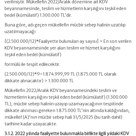
verilmiştir. Mükellefin 2022/Aralık dönemine ait KDV
beyannamesinde, teslim ve hizmetlerin karşılığını teşkil eden
bedel (kümülatif) 1.300.000 TL’dir.
Buna göre, adı geçen mükellefin mücbir sebep halinin uzatılıp
uzatılmayacağı
[(2.500.000/12)*Faaliyette bulunulan ay sayısı] > En son verilen
KDV beyannamesinde yer alan teslim ve hizmet karşılığını
teşkil eden bedel (kümülatif)
formülü ile tespit edilecektir.
(2.500.000/12)*9=1.874.999,99 TL (1.875.000 TL olarak
dikkate alınacaktır) > 1.300.000 TL
Mükellefin 2022/Aralık KDV beyannamesindeki teslim ve
hizmetlerin karşılığını teşkil eden bedel (kümülatif) (1.300.000
TL), mücbir sebep halinin uzayıp uzamayacağının tespitinde
dikkate alınması gereken 1.875.000 TL’nin altında kaldığından,
mükellef (A)’nın mücbir sebep hali 31/5/2025 (bu tarih dahil)
tarihine kadar uzayacaktır.
3.1.2. 2022 yılında faaliyette bulunmakla birlikte ilgili yıldaki KDV