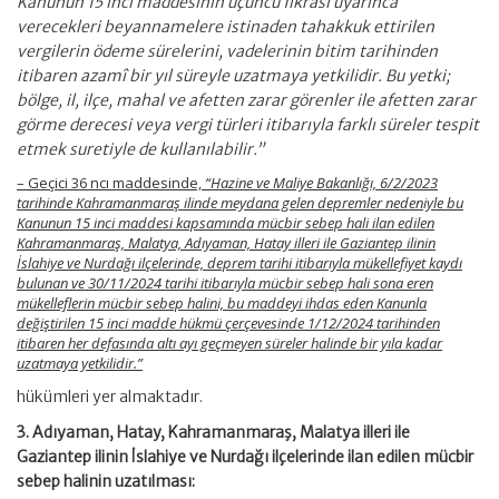
Kanunun 15 inci maddesinin üçüncü fıkrası uyarınca
verecekleri beyannamelere istinaden tahakkuk ettirilen
vergilerin ödeme sürelerini, vadelerinin bitim tarihinden
itibaren azamî bir yıl süreyle uzatmaya yetkilidir. Bu yetki;
bölge, il, ilçe, mahal ve afetten zarar görenler ile afetten zarar
görme derecesi veya vergi türleri itibarıyla farklı süreler tespit
etmek suretiyle de kullanılabilir.”
– Geçici 36 ncı maddesinde,
“Hazine ve Maliye Bakanlığı, 6/2/2023
tarihinde Kahramanmaraş ilinde meydana gelen depremler nedeniyle bu
Kanunun 15 inci maddesi kapsamında mücbir sebep hali ilan edilen
Kahramanmaraş, Malatya, Adıyaman, Hatay illeri ile Gaziantep ilinin
İslahiye ve Nurdağı ilçelerinde, deprem tarihi itibarıyla mükellefiyet kaydı
bulunan ve 30/11/2024 tarihi itibarıyla mücbir sebep hali sona eren
mükelleflerin mücbir sebep halini, bu maddeyi ihdas eden Kanunla
değiştirilen 15 inci madde hükmü çerçevesinde 1/12/2024 tarihinden
itibaren her defasında altı ayı geçmeyen süreler halinde bir yıla kadar
uzatmaya yetkilidir.”
hükümleri yer almaktadır.
3. Adıyaman, Hatay, Kahramanmaraş, Malatya illeri ile
Gaziantep
ilinin İslahiye ve Nurdağı ilçelerinde ilan edilen mücbir
sebep halinin uzatılması: