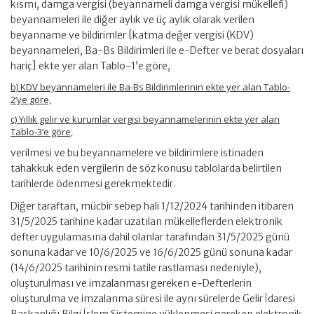
kısmı, damga vergisi (beyannameli damga vergisi mükellefi)
beyannameleri ile diğer aylık ve üç aylık olarak verilen
beyanname ve bildirimler [katma değer vergisi (KDV)
beyannameleri, Ba-Bs Bildirimleri ile e-Defter ve berat dosyaları
hariç] ekte yer alan Tablo-1’e göre,
b) KDV beyannameleri ile Ba-Bs Bildirimlerinin ekte yer alan Tablo-
2’ye göre,
c) Yıllık gelir ve kurumlar vergisi beyannamelerinin ekte yer alan
Tablo-3’e göre,
verilmesi ve bu beyannamelere ve bildirimlere istinaden
tahakkuk eden vergilerin de söz konusu tablolarda belirtilen
tarihlerde ödenmesi gerekmektedir.
Diğer taraftan, mücbir sebep hali 1/12/2024 tarihinden itibaren
31/5/2025 tarihine kadar uzatılan mükelleflerden elektronik
defter uygulamasına dahil olanlar tarafından 31/5/2025 günü
sonuna kadar ve 10/6/2025 ve 16/6/2025 günü sonuna kadar
(14/6/2025 tarihinin resmi tatile rastlaması nedeniyle),
oluşturulması ve imzalanması gereken e-Defterlerin
oluşturulma ve imzalanma süresi ile aynı sürelerde Gelir İdaresi