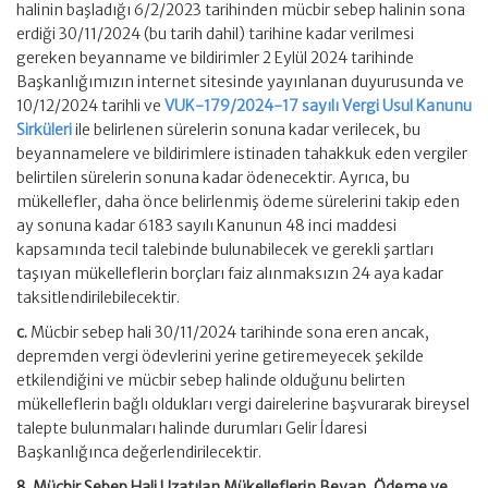
halinin başladığı 6/2/2023 tarihinden mücbir sebep halinin sona
erdiği 30/11/2024 (bu tarih dahil) tarihine kadar verilmesi
gereken beyanname ve bildirimler 2 Eylül 2024 tarihinde
Başkanlığımızın internet sitesinde yayınlanan duyurusunda ve
10/12/2024 tarihli ve
VUK-179/2024-17 sayılı Vergi Usul Kanunu
Sirküleri
ile belirlenen sürelerin sonuna kadar verilecek, bu
beyannamelere ve bildirimlere istinaden tahakkuk eden vergiler
belirtilen sürelerin sonuna kadar ödenecektir. Ayrıca, bu
mükellefler, daha önce belirlenmiş ödeme sürelerini takip eden
ay sonuna kadar 6183 sayılı Kanunun 48 inci maddesi
kapsamında tecil talebinde bulunabilecek ve gerekli şartları
taşıyan mükelleflerin borçları faiz alınmaksızın 24 aya kadar
taksitlendirilebilecektir.
c.
Mücbir sebep hali 30/11/2024 tarihinde sona eren ancak,
depremden vergi ödevlerini yerine getiremeyecek şekilde
etkilendiğini ve mücbir sebep halinde olduğunu belirten
mükelleflerin bağlı oldukları vergi dairelerine başvurarak bireysel
talepte bulunmaları halinde durumları Gelir İdaresi
Başkanlığınca değerlendirilecektir.
8. Mücbir Sebep Hali Uzatılan Mükelleflerin Beyan, Ödeme ve