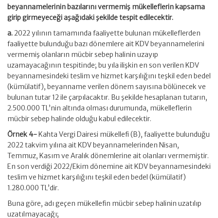
beyannamelerinin bazılarını vermemiş mükelleflerin kapsama
girip girmeyeceği aşağıdaki şekilde tespit edilecektir.
a.
2022 yılının tamamında faaliyette bulunan mükelleflerden
faaliyette bulunduğu bazı dönemlere ait KDV beyannamelerini
vermemiş olanların mücbir sebep halinin uzayıp
uzamayacağının tespitinde; bu yıla ilişkin en son verilen KDV
beyannamesindeki teslim ve hizmet karşılığını teşkil eden bedel
(kümülatif), beyanname verilen dönem sayısına bölünecek ve
bulunan tutar 12 ile çarpılacaktır. Bu şekilde hesaplanan tutarın,
2.500.000 TL’nin altında olması durumunda, mükelleflerin
mücbir sebep halinde olduğu kabul edilecektir.
Örnek 4-
Kahta Vergi Dairesi mükellefi (B), faaliyette bulunduğu
2022 takvim yılına ait KDV beyannamelerinden Nisan,
Temmuz, Kasım ve Aralık dönemlerine ait olanları vermemiştir.
En son verdiği 2022/Ekim dönemine ait KDV beyannamesindeki
teslim ve hizmet karşılığını teşkil eden bedel (kümülatif)
1.280.000 TL’dir.
Buna göre, adı geçen mükellefin mücbir sebep halinin uzatılıp
uzatılmayacağı;