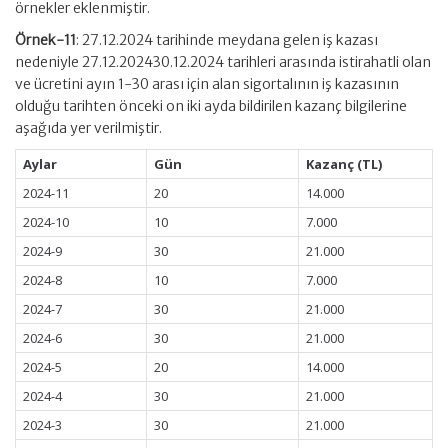
örnekler eklenmiştir.
Örnek-11
: 27.12.2024 tarihinde meydana gelen iş kazası
nedeniyle 27.12.202430.12.2024 tarihleri arasında istirahatli olan
ve ücretini ayın 1-30 arası için alan sigortalının iş kazasının
olduğu tarihten önceki on iki ayda bildirilen kazanç bilgilerine
aşağıda yer verilmiştir.
Aylar
Gün
Kazanç (TL)
2024-11
20
14.000
2024-10
10
7.000
2024-9
30
21.000
2024-8
10
7.000
2024-7
30
21.000
2024-6
30
21.000
2024-5
20
14.000
2024-4
30
21.000
2024-3
30
21.000