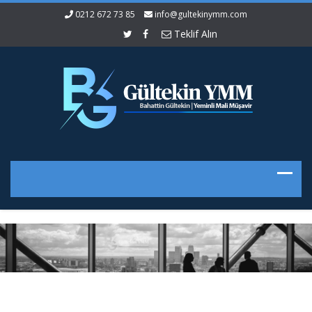
0212 672 73 85
info@gultekinymm.com
Teklif Alın