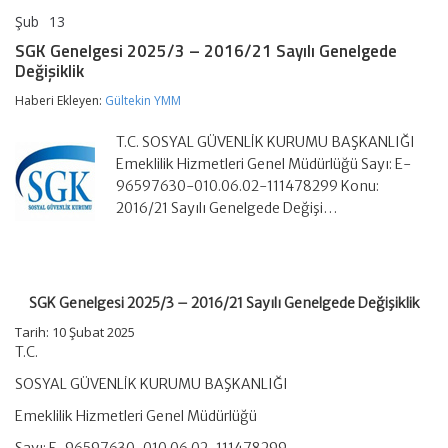
Şub
13
SGK
yorumlar kapalı
Genelgesi
SGK Genelgesi 2025/3 – 2016/21 Sayılı Genelgede
2025/3
Değişiklik
–
2016/21
Haberi Ekleyen:
Gültekin YMM
Sayılı
Genelgede
Değişiklik
T.C. SOSYAL GÜVENLİK KURUMU BAŞKANLIĞI
için
Emeklilik Hizmetleri Genel Müdürlüğü Sayı: E-
96597630-010.06.02-111478299 Konu:
2016/21 Sayılı Genelgede Değişi…
SGK Genelgesi 2025/3 – 2016/21 Sayılı Genelgede Değişiklik
Tarih: 10 Şubat 2025
T.C.
SOSYAL GÜVENLİK KURUMU BAŞKANLIĞI
Emeklilik Hizmetleri Genel Müdürlüğü