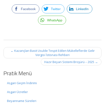
Facebook
Twitter
LinkedIn
WhatsApp
Post
←
Kazançları Basit Usulde Tespit Edilen Mükelleflerde Gelir
navigation
Vergisi İstisnası Rehberi
Hazır Beyan Sistemi Broşürü – 2025
→
Pratik Menü
Asgari Geçim İndirimi
Asgari Ücretler
Beyanname Süreleri