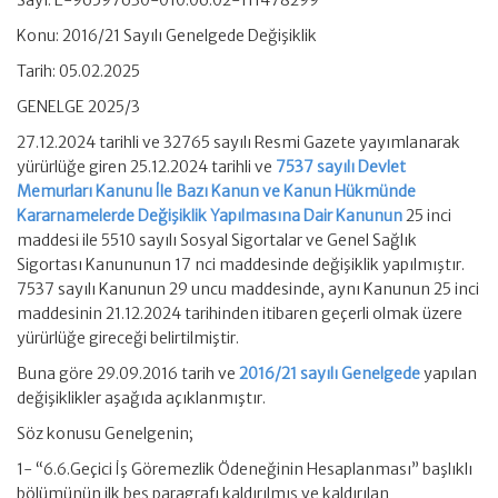
Sayı: E-96597630-010.06.02-111478299
Konu: 2016/21 Sayılı Genelgede Değişiklik
Tarih: 05.02.2025
GENELGE 2025/3
27.12.2024 tarihli ve 32765 sayılı Resmi Gazete yayımlanarak
yürürlüğe giren 25.12.2024 tarihli ve
7537 sayılı Devlet
Memurları Kanunu İle Bazı Kanun ve Kanun Hükmünde
Kararnamelerde Değişiklik Yapılmasına Dair Kanunun
25 inci
maddesi ile 5510 sayılı Sosyal Sigortalar ve Genel Sağlık
Sigortası Kanununun 17 nci maddesinde değişiklik yapılmıştır.
7537 sayılı Kanunun 29 uncu maddesinde, aynı Kanunun 25 inci
maddesinin 21.12.2024 tarihinden itibaren geçerli olmak üzere
yürürlüğe gireceği belirtilmiştir.
Buna göre 29.09.2016 tarih ve
2016/21 sayılı Genelgede
yapılan
değişiklikler aşağıda açıklanmıştır.
Söz konusu Genelgenin;
1- “6.6.Geçici İş Göremezlik Ödeneğinin Hesaplanması” başlıklı
bölümünün ilk beş paragrafı kaldırılmış ve kaldırılan