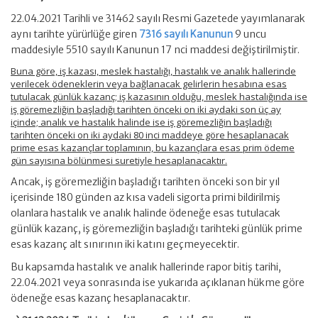
22.04.2021 Tarihli ve 31462 sayılı Resmi Gazetede yayımlanarak
aynı tarihte yürürlüğe giren
7316 sayılı Kanunun
9 uncu
maddesiyle 5510 sayılı Kanunun 17 nci maddesi değiştirilmiştir.
Buna göre, iş kazası, meslek hastalığı, hastalık ve analık hallerinde
verilecek ödeneklerin veya bağlanacak gelirlerin hesabına esas
tutulacak günlük kazanç; iş kazasının olduğu, meslek hastalığında ise
iş göremezliğin başladığı tarihten önceki on iki aydaki son üç ay
içinde; analık ve hastalık halinde ise iş göremezliğin başladığı
tarihten önceki on iki aydaki 80 inci maddeye göre hesaplanacak
prime esas kazançlar toplamının, bu kazançlara esas prim ödeme
gün sayısına bölünmesi suretiyle hesaplanacaktır.
Ancak, iş göremezliğin başladığı tarihten önceki son bir yıl
içerisinde 180 günden az kısa vadeli sigorta primi bildirilmiş
olanlara hastalık ve analık halinde ödeneğe esas tutulacak
günlük kazanç, iş göremezliğin başladığı tarihteki günlük prime
esas kazanç alt sınırının iki katını geçmeyecektir.
Bu kapsamda hastalık ve analık hallerinde rapor bitiş tarihi,
22.04.2021 veya sonrasında ise yukarıda açıklanan hükme göre
ödeneğe esas kazanç hesaplanacaktır.