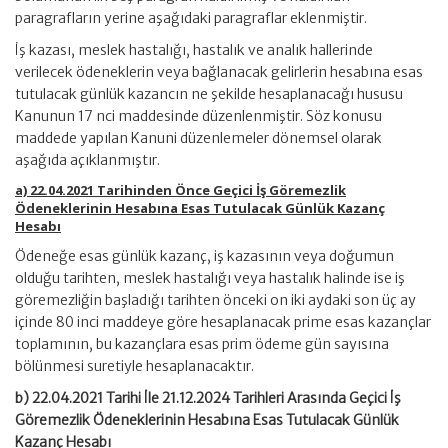
paragrafların yerine aşağıdaki paragraflar eklenmiştir.
İş kazası, meslek hastalığı, hastalık ve analık hallerinde
verilecek ödeneklerin veya bağlanacak gelirlerin hesabına esas
tutulacak günlük kazancın ne şekilde hesaplanacağı hususu
Kanunun 17 nci maddesinde düzenlenmiştir. Söz konusu
maddede yapılan Kanuni düzenlemeler dönemsel olarak
aşağıda açıklanmıştır.
a) 22.04.2021 Tarihinden Önce Geçici İş Göremezlik
Ödeneklerinin Hesabına Esas Tutulacak Günlük Kazanç
Hesabı
Ödeneğe esas günlük kazanç, iş kazasının veya doğumun
olduğu tarihten, meslek hastalığı veya hastalık halinde ise iş
göremezliğin başladığı tarihten önceki on iki aydaki son üç ay
içinde 80 inci maddeye göre hesaplanacak prime esas kazançlar
toplamının, bu kazançlara esas prim ödeme gün sayısına
bölünmesi suretiyle hesaplanacaktır.
b) 22.04.2021 Tarihi İle 21.12.2024 Tarihleri Arasında Geçici İş
Göremezlik Ödeneklerinin Hesabına Esas Tutulacak Günlük
Kazanç Hesabı