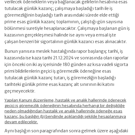
verilecek ödeneklerin veya bağlanacak gelirlerin hesabına esas
tutulacak günlük kazanç; çalışmaya başladığı tarih ile iş
göremezliğinin başladığı tarih arasındaki sürede elde ettiği
prime esas günlük kazanç toplamının, çalıştığı gün sayısına
bölünmesi suretiyle hesaplanacaktır. Çalışmaya başlanan gün iş
kazasının gerçekleşmesi halinde ise aynı veya emsal işte
çalışan benzeri bir sigortalının günlük kazancı esas alınacaktır.
Bunun yanısıra meslek hastalığında rapor başlangıç tarihi, iş
kazasında ise kaza tarihi 21.12.2024 ve sonrasında olan raporlar
için önceki on iki ay içerisinde 180 günden az kısa vadeli sigorta
primi bildirilenlerin geçici iş göremezlik ödeneğine esas
tutulacak günlük kazanç tutarı, iş göremezliğin başladığı
tarihteki günlük prime esas kazanç alt sınırının iki katını
geçmeyecektir.
Yapılan Kanuni düzenleme, hastalık ve analık hallerinde ödenecek
geçici iş göremezlik ödeneğinin hesabında herhangi bir değişikliğe
neden olmadığından hastalık ve analık hallerinde ödeneğe esas
kazanç, bu başlığın (b) bendinde açıklandığı şekilde hesaplanmaya
devam edilecektir.
Aynı başlığın son paragrafından sonra gelmek üzere aşağıdaki