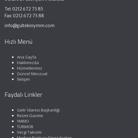
Tel: 0212 672 73 85
Fax: 0212 672 73 88
info@gultekinymm.com
Hızlı Menü
Ana Sayfa
Hakkımızda
Hizmetlerimiz
Güncel Mevzuat
İletişim
Faydalı Linkler
Gelir İdaresi Başkanlığı
Resmi Gazete
YMMO
TÜRMOB
Vergi Takvimi
Merkez Bankası Döviz Kurları