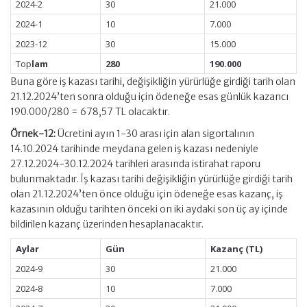
2024-2
30
21.000
2024-1
10
7.000
2023-12
30
15.000
Top
lam
280
190.000
Buna göre iş kazası tarihi, değişikliğin yürürlüğe girdiği tarih olan
21.12.2024’ten sonra olduğu için ödeneğe esas günlük kazancı
190.000/280 = 678,57 TL olacaktır.
Örnek-12:
Ücretini ayın 1-30 arası için alan sigortalının
14.10.2024 tarihinde meydana gelen iş kazası nedeniyle
27.12.2024-30.12.2024 tarihleri arasında istirahat raporu
bulunmaktadır. İş kazası tarihi değişikliğin yürürlüğe girdiği tarih
olan 21.12.2024’ten önce olduğu için ödeneğe esas kazanç, iş
kazasının olduğu tarihten önceki on iki aydaki son üç ay içinde
bildirilen kazanç üzerinden hesaplanacaktır.
Aylar
Gün
Kazanç (TL)
2024-9
30
21.000
2024-8
10
7.000