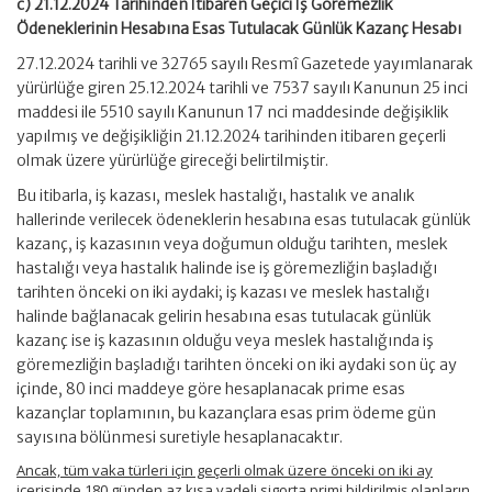
c) 21.12.2024 Tarihinden İtibaren Geçici İş Göremezlik
Ödeneklerinin Hesabına Esas Tutulacak Günlük Kazanç Hesabı
27.12.2024 tarihli ve 32765 sayılı Resmî Gazetede yayımlanarak
yürürlüğe giren 25.12.2024 tarihli ve 7537 sayılı Kanunun 25 inci
maddesi ile 5510 sayılı Kanunun 17 nci maddesinde değişiklik
yapılmış ve değişikliğin 21.12.2024 tarihinden itibaren geçerli
olmak üzere yürürlüğe gireceği belirtilmiştir.
Bu itibarla, iş kazası, meslek hastalığı, hastalık ve analık
hallerinde verilecek ödeneklerin hesabına esas tutulacak günlük
kazanç, iş kazasının veya doğumun olduğu tarihten, meslek
hastalığı veya hastalık halinde ise iş göremezliğin başladığı
tarihten önceki on iki aydaki; iş kazası ve meslek hastalığı
halinde bağlanacak gelirin hesabına esas tutulacak günlük
kazanç ise iş kazasının olduğu veya meslek hastalığında iş
göremezliğin başladığı tarihten önceki on iki aydaki son üç ay
içinde, 80 inci maddeye göre hesaplanacak prime esas
kazançlar toplamının, bu kazançlara esas prim ödeme gün
sayısına bölünmesi suretiyle hesaplanacaktır.
Ancak, tüm vaka türleri için geçerli olmak üzere önceki on iki ay
içerisinde 180 günden az kısa vadeli sigorta primi bildirilmiş olanların