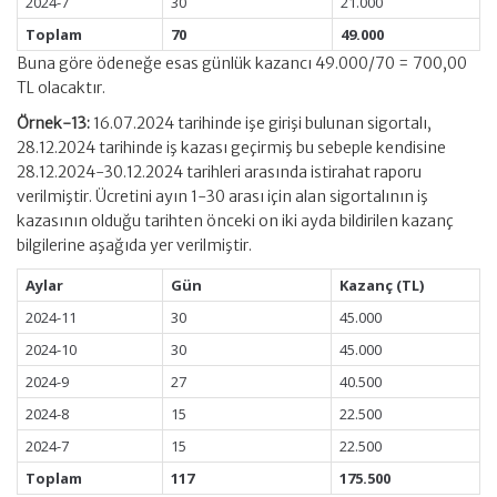
2024-7
30
21.000
Toplam
70
49.000
Buna göre ödeneğe esas günlük kazancı 49.000/70 = 700,00
TL olacaktır.
Örnek-13:
16.07.2024 tarihinde işe girişi bulunan sigortalı,
28.12.2024 tarihinde iş kazası geçirmiş bu sebeple kendisine
28.12.2024-30.12.2024 tarihleri arasında istirahat raporu
verilmiştir. Ücretini ayın 1-30 arası için alan sigortalının iş
kazasının olduğu tarihten önceki on iki ayda bildirilen kazanç
bilgilerine aşağıda yer verilmiştir.
Aylar
Gün
Kazanç (TL)
2024-11
30
45.000
2024-10
30
45.000
2024-9
27
40.500
2024-8
15
22.500
2024-7
15
22.500
Toplam
117
175.500