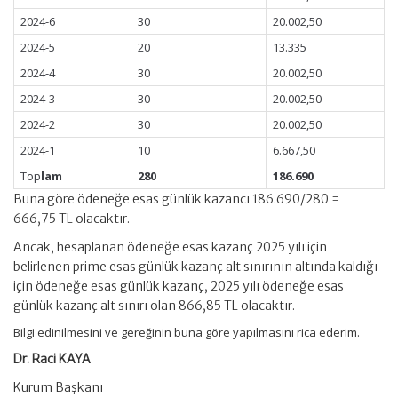
2024-6
30
20.002,50
2024-5
20
13.335
2024-4
30
20.002,50
2024-3
30
20.002,50
2024-2
30
20.002,50
2024-1
10
6.667,50
Top
lam
280
186.690
Buna göre ödeneğe esas günlük kazancı 186.690/280 =
666,75 TL olacaktır.
Ancak, hesaplanan ödeneğe esas kazanç 2025 yılı için
belirlenen prime esas günlük kazanç alt sınırının altında kaldığı
için ödeneğe esas günlük kazanç, 2025 yılı ödeneğe esas
günlük kazanç alt sınırı olan 866,85 TL olacaktır.
Bilgi edinilmesini ve gereğinin buna göre yapılmasını rica ederim.
Dr. Raci KAYA
Kurum Başkanı