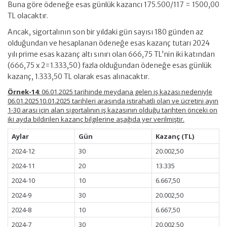
Buna göre ödeneğe esas günlük kazancı 175.500/117 = 1500,00
TL olacaktır.
Ancak, sigortalının son bir yıldaki gün sayısı 180 günden az
olduğundan ve hesaplanan ödeneğe esas kazanç tutarı 2024
yılı prime esas kazanç altı sınırı olan 666,75 TL’nin iki katından
(666,75 x 2=1.333,50) fazla olduğundan ödeneğe esas günlük
kazanç, 1.333,50 TL olarak esas alınacaktır.
Örnek-14
: 06.01.2025 tarihinde meydana gelen iş kazası nedeniyle
06.01.202510.01.2025 tarihleri arasında istirahatli olan ve ücretini ayın
1-30 arası için alan sigortalının iş kazasının olduğu tarihten önceki on
iki ayda bildirilen kazanç bilgilerine aşağıda yer verilmiştir.
Aylar
Gün
Kazanç (TL)
2024-12
30
20.002,50
2024-11
20
13.335
2024-10
10
6.667,50
2024-9
30
20.002,50
2024-8
10
6.667,50
2024-7
30
20.002,50