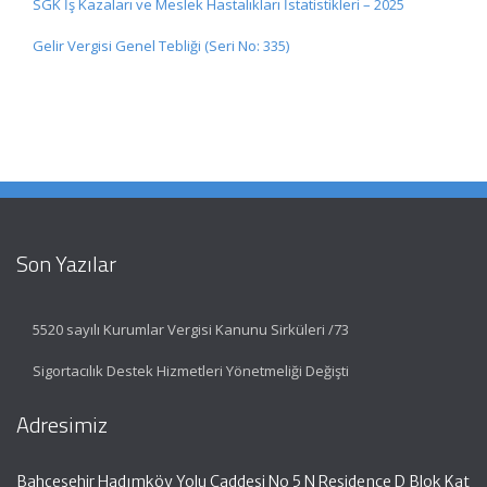
SGK İş Kazaları ve Meslek Hastalıkları İstatistikleri – 2025
Gelir Vergisi Genel Tebliği (Seri No: 335)
Son Yazılar
5520 sayılı Kurumlar Vergisi Kanunu Sirküleri /73
Sigortacılık Destek Hizmetleri Yönetmeliği Değişti
Adresimiz
Bahçeşehir Hadımköy Yolu Caddesi No 5 N Residence D Blok Kat