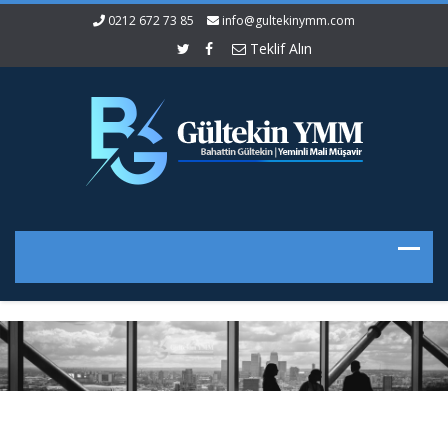
0212 672 73 85
info@gultekinymm.com
Teklif Alın