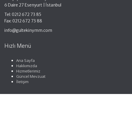
6 Daire 27 Esenyurt | İstanbul
Tel: 0212 672 73 85
Fax: 0212 672 73 88
info@gultekinymm.com
Hızlı Menü
Ana Sayfa
Hakkımızda
Hizmetlerimiz
Güncel Mevzuat
İletişim
Faydalı Linkler
Gelir İdaresi Başkanlığı
Resmi Gazete
YMMO
TÜRMOB