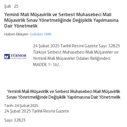
Şub
25
Yeminli
yorumlar kapalı
Mali
Yeminli Mali Müşavirlik ve Serbest Muhasebeci Mali
Müşavirlik
Müşavirlik Sınav Yönetmeliğinde Değişiklik Yapılmasına
ve
Dair Yönetmelik
Serbest
Muhasebeci
Haberi Ekleyen:
Gültekin YMM
Mali
Müşavirlik
Sınav
24 Şubat 2025 Tarihli Resmi Gazete Sayı: 32823
Yönetmeliğinde
Türkiye Serbest Muhasebeci Mali Müşavirler ve
Değişiklik
Yeminli Mali Müşavirler Odaları Birliğinden:
Yapılmasına
Dair
MADDE 1- 16/…
Yönetmelik
için
Yeminli Mali Müşavirlik ve Serbest Muhasebeci Mali Müşavirlik
Sınav Yönetmeliğinde Değişiklik Yapılmasına Dair Yönetmelik
Tarih: 24 Şubat 2025
24 Şubat 2025 Tarihli Resmi Gazete
Sayı: 32823