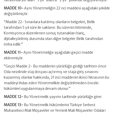
fıkrasında yer alan “3 yıl” ibaresi “2 yıl” şeklinde değiştirilmiştir.
MADDE 10-
Aynı Yönetmeliğin 22 nci maddesi aşağıdaki şekilde
değiştirilmiştir.
“Madde 22- Sınavlara katılmış olanların belgeleri, Birlik
tarafından 5 yıl süre ile saklanır. Bu sürenin bitiminde,
Komisyonca düzenlenen sonuç tutanakları hariç,
dijitalleştirilmiş durumda olan diğer belgeler Birlik tarafından
imha edilir.”
MADDE 11-
Aynı Yönetmeliğe aşağıdaki geçici madde
eklenmiştir.
“Geçici Madde 2- Bu maddenin yürürlüğe girdiği tarihten önce
Oda nezdinde staj dosyası açtırmış ve staja giriş sınavını
kazanmış olanlar hakkında, 21 inci maddenin ikinci fıkrasının bu
maddeyi ihdas eden Yönetmelikle değiştirilmeden önceki
hükümleri uygulanmaya devam olunur.”
MADDE 12-
Bu Yönetmelik yayımı tarihinde yürürlüğe girer.
MADDE 13-
Bu Yönetmelik hükümlerini Türkiye Serbest
Muhasebeci Mali Müşavirler ve Yeminli Mali Müşavirler Odaları