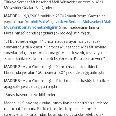
Türkiye Serbest Muhasebeci Mali Müşavirler ve Yeminli Mali
Müşavirler Odaları Birliğinden:
MADDE 1-
16/1/2005 tarihli ve 25702 sayılı Resmî Gazete’de
yayımlanan
Yeminli Mali Müşavirlik ve Serbest Muhasebeci Mali
Müşavirlik Sınav Yönetmeliğinin
5 inci maddesinin birinci
fıkrasının (c) bendi aşağıdaki şekilde değiştirilmiştir.
“c) Bu Yönetmeliğin 14 üncü maddesi uyarınca yapılacak
sınavlarda gizlilik esastır. Serbest Muhasebeci Mali Müşavirlik
sınavlarında, sınav konularına göre klasik yazılı, test veya her
ikisinin birlikte kullanımına Birlik Yönetim Kurulu karar verir.”
MADDE 2-
Aynı Yönetmeliğin 9 uncu maddesinin ikinci
fıkrasında yer alan “60” ibaresi “80” şeklinde değiştirilmiştir.
MADDE 3-
Aynı Yönetmeliğin 11 inci maddesi başlığı ile birlikte
aşağıdaki şekilde değiştirilmiştir.
“Sınav başvurusu ve bildirimler
Madde 11- Sınav başvuruları, sınav ilanında belirtilen sürelerde,
müracaat formuna Birlikçe istenilen belgeler eklenmek
suretiyle; Birlik tarafından bu amaçla oluşturulan elektronik