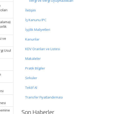
Vergi ve Vergi Uyuşmazlıkları
a
cıları
İletişim
İş Kanunu IPC
ralama)
irlik
İşçilik Maliyetleri
i ve
Kanunlar
KDV Oranları ve Listesi
rgi Usul
Makaleler
Pratik Bilgiler
m
Sirküler
Teklif Al
esi
Transfer Fiyatlandırması
mesi
Son Haberler
önemine