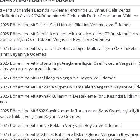
lektronik Defter Beratlarının Yüklenmesi
ci Vergi Dönemleri Bazında Yükleme Tercihinde Bulunmuş Gelir Vergisi
lleflerinin Aralık 2024 Dönemine Ait Elektronik Defter Beratlarının Yüklenm
2025 Dönemine Ait Ticaret Sicili Harçları Bildirimi Verilmesi ve Ödemesi
 2025 Dönemine Ait Alkollü İçecekler, Alkolsüz İçecekler, Tütün Mamulleri v
ronlara İlişkin Özel Tüketim Vergisinin Beyanı ve Ödemesi
 2025 Dönemine Ait Dayanıklı Tüketim ve Diğer Mallara İlişkin Özel Tüketim
isinin Beyanı ve Ödemesi
2025 Dönemine Ait Motorlu Taşıt Araçlarına İlişkin Özel Tüketim Vergisinin 
 Olmayanlar) Beyanı ve Ödemesi
 2025 Dönemine Ait Özel İletişim Vergisinin Beyanı ve Ödemesi
 2025 Dönemine Ait Banka ve Sigorta Muameleleri Vergisinin Beyanı ve Ö
 2025 Dönemine Ait Kaynak Kullanımını Destekleme Fonu Kesintisi Bildirimi
mesi
 2025 Dönemine Ait 5602 Sayılı Kanunda Tanımlanan Şans Oyunlarıyla İlgili
set ve İntikal Vergisinin Beyanı ve Ödemesi
 2025 Dönemine Ait İlan ve Reklam Vergisinin Beyanı ve Ödemesi
 2025 Dönemine Ait Müşterek Bahislere İlişkin Eğlence Vergisinin Beyanı ve