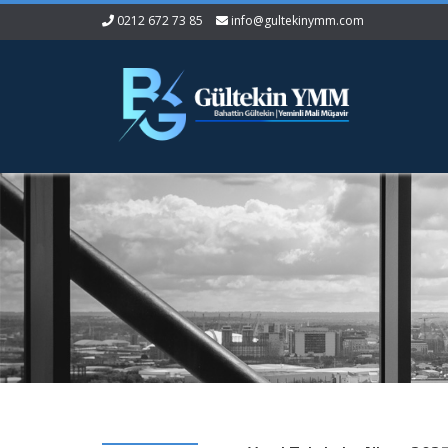
0212 672 73 85
info@gultekinymm.com