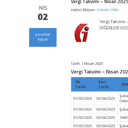
Vergi Takvimi – Nisan 202
NIS
Haberi Ekleyen:
Gültekin YMM
02
Vergi Takvimi 
DİĞERLERİ 01/
Vergi
yorumlar
Takvimi
kapalı
–
Nisan
2025
için
Tarih: 1 Nisan 2025
Vergi Takvimi – Nisan 20
İlk
Son
VER
Tarih
Tarih
Şuba
01/03/2025
02/04/2025
Öde
01/03/2025
02/04/2025
Şuba
01/03/2025
02/04/2025
7440
01/03/2025
02/04/2025
Şuba