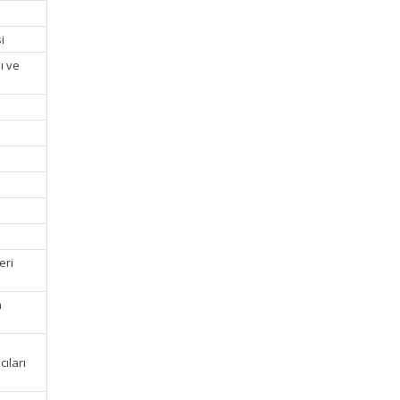
i
ı ve
eri
n
cıları