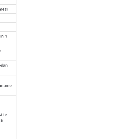
emesi
inin
m
pılan
yanname
n
 ile
ga