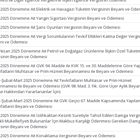
esi ile Diğer Eğlence Vergilerine İlişkin Eğlence Vergisinin Ödemesi
 2025 Dönemine Ait Elektrik ve Havagazı Tüketim Vergisinin Beyanı ve Öd
 2025 Dönemine Ait Yangın Sigortası Vergisinin Beyanı ve Ödemesi
 2025 Dönemine Ait Şans Oyunları Vergisinin Beyanı ve Ödemesi
 2025 Dönemine Ait Vergi Sorumlularının Tevkif Ettikleri Katma Değer Vergis
nı ve Ödemesi
 Nisan 2025 Dönemine Ait Petrol ve Doğalgaz Ürünlerine İlişkin Özel Tüketi
isinin Beyanı ve Ödemesi
 2025 Dönemine Ait GVK 94. Madde ile KVK 15. ve 30. Maddelerine Göre Ya
ifatların Muhtasar ve Prim Hizmet Beyannamesi ile Beyanı ve Ödemesi
-Şubat-Mart 2025 Dönemine Ait Tevkifatların Muhtasar ve Prim Hizmet
nnamesi ile Beyanı ve Ödemesi (GVK 98. Mad. 3. Fık. Göre Üçer Aylık Be
e Hakkından Yararlananlar İçin)
-Şubat-Mart 2025 Dönemine Ait GVK Geçici 67. Madde Kapsamında Yapıla
ifatların Beyanı ve Ödemesi
 2025 Dönemine Ait İstihkaktan Kesinti Suretiyle Tahsil Edilen Damga Vergisi
kli Mükellefiyeti Bulunanlar İçin Makbuz Karşılığı Ödenmesi Gereken Dam
isinin Beyanı ve Ödemesi
 2025 Dönemine Ait Konaklama Vergisinin Beyanı ve Ödemesi