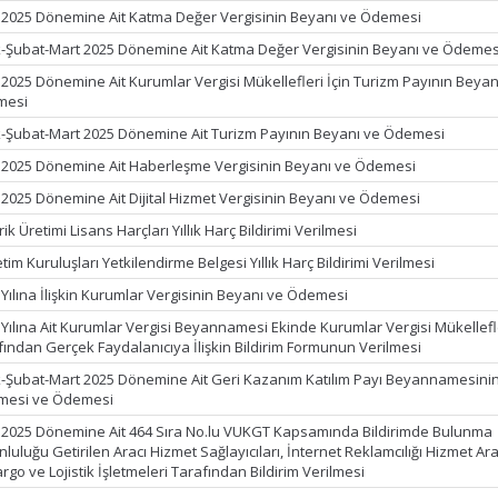
 2025 Dönemine Ait Katma Değer Vergisinin Beyanı ve Ödemesi
-Şubat-Mart 2025 Dönemine Ait Katma Değer Vergisinin Beyanı ve Ödemes
 2025 Dönemine Ait Kurumlar Vergisi Mükellefleri İçin Turizm Payının Beyan
mesi
-Şubat-Mart 2025 Dönemine Ait Turizm Payının Beyanı ve Ödemesi
 2025 Dönemine Ait Haberleşme Vergisinin Beyanı ve Ödemesi
 2025 Dönemine Ait Dijital Hizmet Vergisinin Beyanı ve Ödemesi
rik Üretimi Lisans Harçları Yıllık Harç Bildirimi Verilmesi
im Kuruluşları Yetkilendirme Belgesi Yıllık Harç Bildirimi Verilmesi
 Yılına İlişkin Kurumlar Vergisinin Beyanı ve Ödemesi
 Yılına Ait Kurumlar Vergisi Beyannamesi Ekinde Kurumlar Vergisi Mükellefl
fından Gerçek Faydalanıcıya İlişkin Bildirim Formunun Verilmesi
-Şubat-Mart 2025 Dönemine Ait Geri Kazanım Katılım Payı Beyannamesini
lmesi ve Ödemesi
 2025 Dönemine Ait 464 Sıra No.lu VUKGT Kapsamında Bildirimde Bulunma
luluğu Getirilen Aracı Hizmet Sağlayıcıları, İnternet Reklamcılığı Hizmet Ara
argo ve Lojistik İşletmeleri Tarafından Bildirim Verilmesi