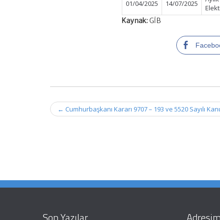
01/04/2025
14/07/2025
Elek
Kaynak:
GİB
Facebo
Post
←
Cumhurbaşkanı Kararı 9707 – 193 ve 5520 Sayılı Kanun
navigation
Son Yazılar
Adresim