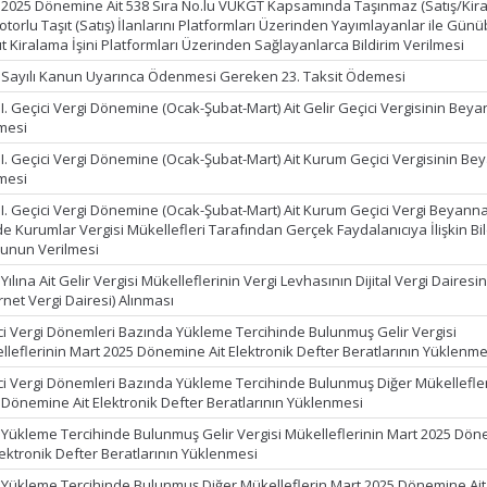
 2025 Dönemine Ait 538 Sıra No.lu VUKGT Kapsamında Taşınmaz (Satış/Kir
torlu Taşıt (Satış) İlanlarını Platformları Üzerinden Yayımlayanlar ile Günüb
t Kiralama İşini Platformları Üzerinden Sağlayanlarca Bildirim Verilmesi
 Sayılı Kanun Uyarınca Ödenmesi Gereken 23. Taksit Ödemesi
I. Geçici Vergi Dönemine (Ocak-Şubat-Mart) Ait Gelir Geçici Vergisinin Beya
mesi
 I. Geçici Vergi Dönemine (Ocak-Şubat-Mart) Ait Kurum Geçici Vergisinin Bey
mesi
 I. Geçici Vergi Dönemine (Ocak-Şubat-Mart) Ait Kurum Geçici Vergi Beyan
de Kurumlar Vergisi Mükellefleri Tarafından Gerçek Faydalanıcıya İlişkin Bil
unun Verilmesi
Yılına Ait Gelir Vergisi Mükelleflerinin Vergi Levhasının Dijital Vergi Daires
rnet Vergi Dairesi) Alınması
ci Vergi Dönemleri Bazında Yükleme Tercihinde Bulunmuş Gelir Vergisi
lleflerinin Mart 2025 Dönemine Ait Elektronik Defter Beratlarının Yüklenme
ci Vergi Dönemleri Bazında Yükleme Tercihinde Bulunmuş Diğer Mükellefle
 Dönemine Ait Elektronik Defter Beratlarının Yüklenmesi
k Yükleme Tercihinde Bulunmuş Gelir Vergisi Mükelleflerinin Mart 2025 Dö
lektronik Defter Beratlarının Yüklenmesi
k Yükleme Tercihinde Bulunmuş Diğer Mükelleflerin Mart 2025 Dönemine Ait