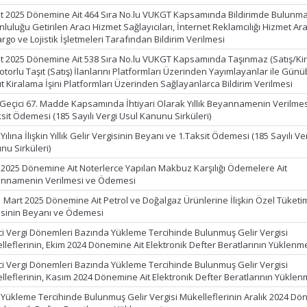
t 2025 Dönemine Ait 464 Sıra No.lu VUKGT Kapsamında Bildirimde Bulunm
luluğu Getirilen Aracı Hizmet Sağlayıcıları, İnternet Reklamcılığı Hizmet Ara
argo ve Lojistik İşletmeleri Tarafından Bildirim Verilmesi
t 2025 Dönemine Ait 538 Sıra No.lu VUKGT Kapsamında Taşınmaz (Satış/Ki
torlu Taşıt (Satış) İlanlarını Platformları Üzerinden Yayımlayanlar ile Günüb
t Kiralama İşini Platformları Üzerinden Sağlayanlarca Bildirim Verilmesi
Geçici 67. Madde Kapsamında İhtiyari Olarak Yıllık Beyannamenin Verilmes
sit Ödemesi (185 Sayılı Vergi Usul Kanunu Sirküleri)
Yılına İlişkin Yıllık Gelir Vergisinin Beyanı ve 1.Taksit Ödemesi (185 Sayılı Ve
nu Sirküleri)
 2025 Dönemine Ait Noterlerce Yapılan Makbuz Karşılığı Ödemelere Ait
nnamenin Verilmesi ve Ödemesi
1 Mart 2025 Dönemine Ait Petrol ve Doğalgaz Ürünlerine İlişkin Özel Tüketi
isinin Beyanı ve Ödemesi
ci Vergi Dönemleri Bazında Yükleme Tercihinde Bulunmuş Gelir Vergisi
lleflerinin, Ekim 2024 Dönemine Ait Elektronik Defter Beratlarının Yüklenm
ci Vergi Dönemleri Bazında Yükleme Tercihinde Bulunmuş Gelir Vergisi
lleflerinin, Kasım 2024 Dönemine Ait Elektronik Defter Beratlarının Yüklen
k Yükleme Tercihinde Bulunmuş Gelir Vergisi Mükelleflerinin Aralık 2024 D