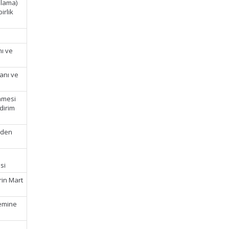
alama)
irlik
nı ve
anı ve
namesi
dirim
inden
si
rin Mart
nemine