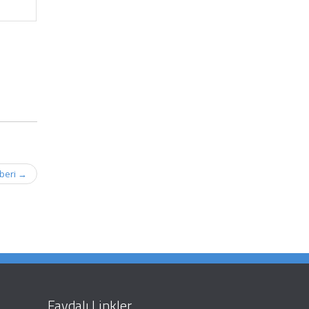
beri
→
Faydalı Linkler