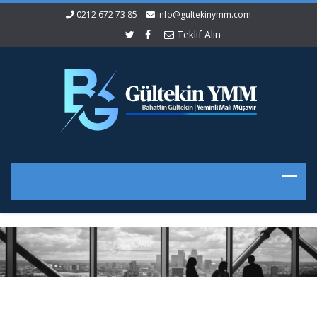
0212 672 73 85
info@gultekinymm.com
Teklif Alın