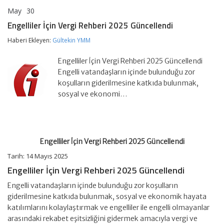
May
30
Engelliler
yorumlar kapalı
İçin
Engelliler İçin Vergi Rehberi 2025 Güncellendi
Vergi
Rehberi
Haberi Ekleyen:
Gültekin YMM
2025
Güncellendi
Engelliler İçin Vergi Rehberi 2025 Güncellendi
için
Engelli vatandaşların içinde bulunduğu zor
koşulların giderilmesine katkıda bulunmak,
sosyal ve ekonomi…
Engelliler İçin Vergi Rehberi 2025 Güncellendi
Tarih: 14 Mayıs 2025
Engelliler İçin Vergi Rehberi 2025 Güncellendi
Engelli vatandaşların içinde bulunduğu zor koşulların
giderilmesine katkıda bulunmak, sosyal ve ekonomik hayata
katılımlarını kolaylaştırmak ve engelliler ile engelli olmayanlar
arasındaki rekabet eşitsizliğini gidermek amacıyla vergi ve