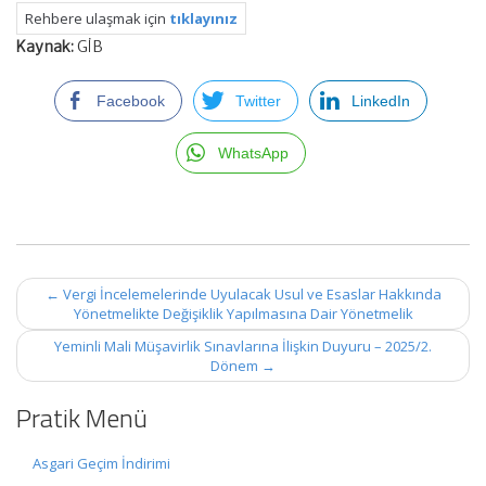
Rehbere ulaşmak için
tıklayınız
Kaynak:
GİB
Facebook
Twitter
LinkedIn
WhatsApp
Post
←
Vergi İncelemelerinde Uyulacak Usul ve Esaslar Hakkında
navigation
Yönetmelikte Değişiklik Yapılmasına Dair Yönetmelik
Yeminli Mali Müşavirlik Sınavlarına İlişkin Duyuru – 2025/2.
Dönem
→
Pratik Menü
Asgari Geçim İndirimi