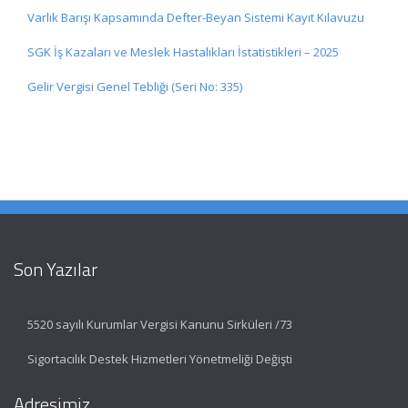
Varlık Barışı Kapsamında Defter-Beyan Sistemi Kayıt Kılavuzu
SGK İş Kazaları ve Meslek Hastalıkları İstatistikleri – 2025
Gelir Vergisi Genel Tebliği (Seri No: 335)
Son Yazılar
5520 sayılı Kurumlar Vergisi Kanunu Sirküleri /73
Sigortacılık Destek Hizmetleri Yönetmeliği Değişti
Adresimiz