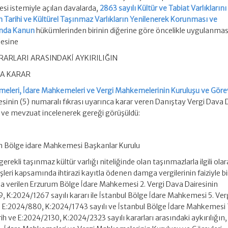
si istemiyle açılan davalarda,
2863 sayılı Kültür ve Tabiat Varlıkları
n Tarihi ve Kültürel Taşınmaz Varlıkların Yenilenerek Korunması ve
ında Kanun
hükümlerinden birinin diğerine göre öncelikle uygulanma
mesine
ARLARI ARASINDAKİ AYKIRILIĞIN
DA KARAR
meleri, İdare Mahkemeleri ve Vergi Mahkemelerinin Kuruluşu ve Görev
inin (5) numaralı fıkrası uyarınca karar veren Danıştay Vergi Dava D
lar ve mevzuat incelenerek gereği görüşüldü:
Bölge idare Mahkemesi Başkanlar Kurulu
rekli taşınmaz kültür varlığı niteliğinde olan taşınmazlarla ilgili olar
leri kapsamında ihtirazi kayıtla ödenen damga vergilerinin faiziyle bi
rda verilen Erzurum Bölge İdare Mahkemesi 2. Vergi Dava Dairesinin
, K:2024/1267 sayılı kararı ile İstanbul Bölge İdare Mahkemesi 5. Ve
e E:2024/880, K:2024/1743 sayılı ve İstanbul Bölge İdare Mahkemesi 
h ve E:2024/2130, K:2024/2323 sayılı kararları arasındaki aykırılığın