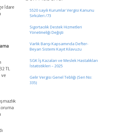
ge İdare
5520 sayılı Kurumlar Vergisi Kanunu
ı
Sirküleri /73
Sigortacılık Destek Hizmetleri
Yönetmeliği Değişti
Varlık Barışı Kapsamında Defter-
ılama
Beyan Sistemi Kayıt Kılavuzu
SGK İş Kazaları ve Meslek Hastalıkları
n
İstatistikleri – 2025
,32 TL
ı ve
Gelir Vergisi Genel Tebliği (Seri No:
335)
yuşmazlık
ı Koruma
ı
dı