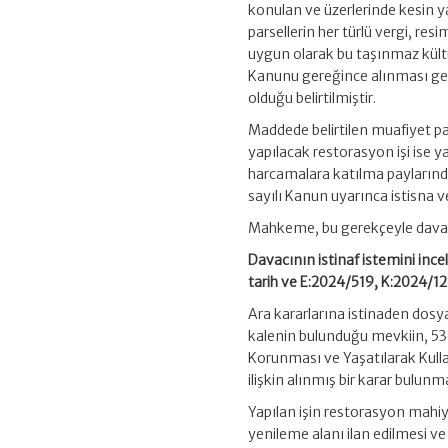
konulan ve üzerlerinde kesin y
parsellerin her türlü vergi, r
uygun olarak bu taşınmaz kültür 
Kanunu gereğince alınması ger
olduğu belirtilmiştir.
Maddede belirtilen muafiyet par
yapılacak restorasyon işi ise y
harcamalara katılma paylarınd
sayılı Kanun uyarınca istisna
Mahkeme, bu gerekçeyle davay
Davacının istinaf istemini in
tarih ve E:2024/519, K:2024/126
Ara kararlarına istinaden dosya
kalenin bulunduğu mevkiin, 536
Korunması ve Yaşatılarak Kull
ilişkin alınmış bir karar bulunm
Yapılan işin restorasyon mahiy
yenileme alanı ilan edilmesi ve