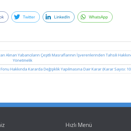
ok
Twitter
LinkedIn
WhatsApp
Kararı Alınan Yabancıların Çeşitli Masraflarının İşverenlerinden Tahsili Hakkı
Yönetmelik
r Fonu Hakkında Kararda Değişiklik Yapılmasına Dair Karar (Karar Sayısı: 1
iz
Hızlı Menü