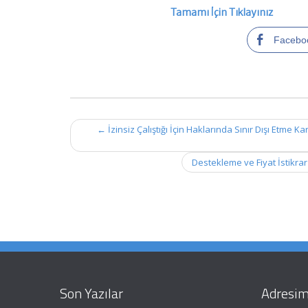
Tamamı İçin Tıklayınız
Facebo
Post
←
İzinsiz Çalıştığı İçin Haklarında Sınır Dışı Etme 
navigation
Destekleme ve Fiyat İstikra
Son Yazılar
Adresim