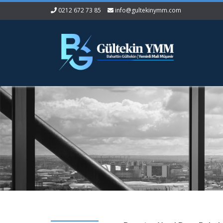
0212 672 73 85
info@gultekinymm.com