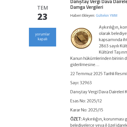
Danıştay Vergi Dava Dairele
Damga Vergileri
TEM
23
Haberi Ekleyen:
Gültekin YMM
Aykırılığın, ko
olarak belediyel
Danıştay
yorumlar
Vergi
kapalı
kapsamında ihti
Dava
2863 sayılı Kül
Daireleri
Kültürel Taşın
Kurulu
Kararı
Kanun hükümlerinden birinin 
(E:
giderilmesine…
2025/12,
K:
22 Temmuz 2025 Tarihli Resmi
2025/15)
–
Sayı: 32963
İhtirazi
Kayıtla
Danıştay Vergi Dava Daireleri 
Ödenen
Esas No: 2025/12
Damga
Vergileri
Karar No: 2025/15
için
ÖZET:
Aykırılığın, korunması ge
belediyelerce veya il özel idare