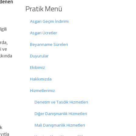
Ödenen
Pratik Menü
Asgari Geçim İndirimi
gili
Asgari Ücretler
rda,
Beyanname Süreleri
i ve
akkında
Duyurular
Ekibimiz
Hakkımızda
Hizmetlerimiz
Denetim ve Tasdik Hizmetleri
Diğer Danışmanlık Hizmetleri
Mali Danışmanlık Hizmetleri
ak
yıtla