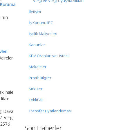
Vergi ve Vergi Uyuşmazlıkları
nı Koruma
İletişim
sının
İş Kanunu IPC
İşçilik Maliyetleri
Kanunlar
leri
KDV Oranları ve Listesi
aireleri
Makaleler
Pratik Bilgiler
Sirküler
ak ihale
rlikte
Teklif Al
Transfer Fiyatlandırması
rgi Dava
7. Vergi
, 2576
Son Haberler