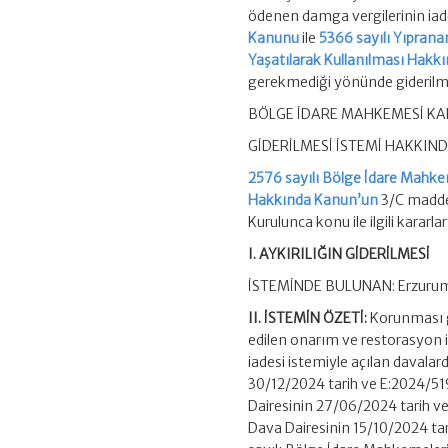
ödenen damga vergilerinin iade
Kanunu
ile
5366 sayılı Yıprana
Yaşatılarak Kullanılması Hakk
gerekmediği yönünde gideril
BÖLGE İDARE MAHKEMESİ KAR
GİDERİLMESİ İSTEMİ HAKKIN
2576 sayılı Bölge İdare Mahke
Hakkında Kanun’un
3/C maddes
Kurulunca konu ile ilgili karar
I. AYKIRILIĞIN GİDERİLMESİ
İSTEMİNDE BULUNAN: Erzurum 
II. İSTEMİN ÖZETİ:
Korunması ge
edilen onarım ve restorasyon iş
iadesi istemiyle açılan davala
30/12/2024 tarih ve E:2024/519
Dairesinin 27/06/2024 tarih v
Dava Dairesinin 15/10/2024 tari