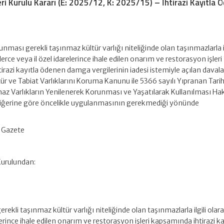
ri Kurulu Kararı (E: 2025/12, K: 2025/15) – İhtirazi Kayıtla 
runması gerekli taşınmaz kültür varlığı niteliğinde olan taşınmazlarla il
erce veya il özel idarelerince ihale edilen onarım ve restorasyon işleri
razi kayıtla ödenen damga vergilerinin iadesi istemiyle açılan davala
tür ve Tabiat Varlıklarını Koruma Kanunu ile 5366 sayılı Yıpranan Tarih
maz Varlıkların Yenilenerek Korunması ve Yaşatılarak Kullanılması H
diğerine göre öncelikle uygulanmasının gerekmediği yönünde
 Gazete
Kurulundan:
rekli taşınmaz kültür varlığı niteliğinde olan taşınmazlarla ilgili olar
lerince ihale edilen onarım ve restorasyon işleri kapsamında ihtirazi ka