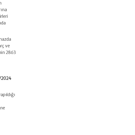
n
rına
rleri
nda
nmazda
arç ve
nin 2863
2/2024
apıldığı
ine