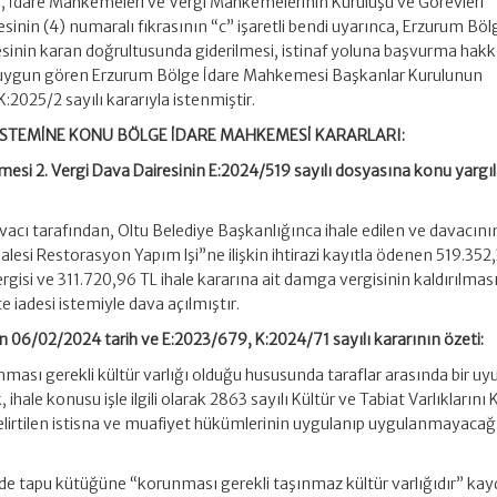
i, İdare Mahkemeleri ve Vergi Mahkemelerinin Kuruluşu ve Görevleri
in (4) numaralı fıkrasının “c” işaretli bendi uyarınca, Erzurum Böl
sinin karan doğrultusunda giderilmesi, istinaf yoluna başvurma hakk
i uygun gören Erzurum Bölge İdare Mahkemesi Başkanlar Kurulunun
:2025/2 sayılı kararıyla istenmiştir.
Sİ İSTEMİNE KONU BÖLGE İDARE MAHKEMESİ KARARLARI:
esi 2. Vergi Dava Dairesinin E:2024/519 sayılı dosyasına konu yarg
acı tarafından, Oltu Belediye Başkanlığınca ihale edilen ve davacını
Kalesi Restorasyon Yapım lşi”ne ilişkin ihtirazi kayıtla ödenen 519.352
si ve 311.720,96 TL ihale kararına ait damga vergisinin kaldırılmas
te iadesi istemiyle dava açılmıştır.
 06/02/2024 tarih ve E:2023/679, K:2024/71 sayılı kararının özeti:
ası gerekli kültür varlığı olduğu hususunda taraflar arasında bir u
ale konusu işle ilgili olarak 2863 sayılı Kültür ve Tabiat Varlıkların
irtilen istisna ve muafiyet hükümlerinin uygulanıp uygulanmayacağ
e tapu kütüğüne “korunması gerekli taşınmaz kültür varlığıdır” kay