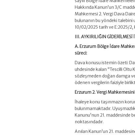
sayılı Bölge İdare Mahkemeler
Hakkında Kanun’un 3/C maddesin
Mahkemesi 2. Vergi Dava Daire
bulunanın bu yöndeki talebin
10/02/2025 tarih ve E:2025/2, K
III. AYKIRILIĞIN GİDERİLME
A. Erzurum Bölge İdare Mahkem
süreci:
Dava konusu istemin özeti: Dav
uhdesinde kalan “Tescilli Oltu 
sözleşmeden doğan damga vergi
ödenen vergilerin faiziyle birlik
Erzurum 2. Vergi Mahkemesinin
İhaleye konu taşınmazın korunm
bulunmamaktadır. Uyuşmazlık, ih
Kanunu’nun 21. maddesinde bel
noktasındadır.
Anılan Kanun’un 21. maddesind