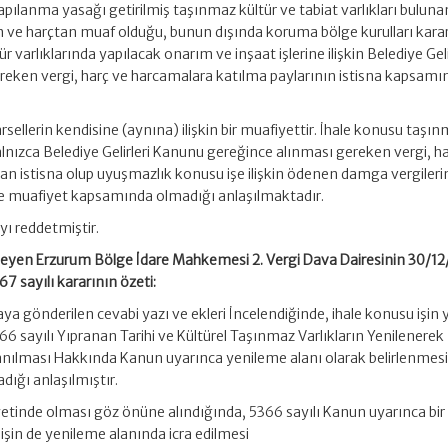
apılanma yasağı getirilmiş taşınmaz kültür ve tabiat varlıkları buluna
esim ve harçtan muaf olduğu, bunun dışında koruma bölge kurulları kara
varlıklarında yapılacak onarım ve inşaat işlerine ilişkin Belediye Geli
eken vergi, harç ve harcamalara katılma paylarının istisna kapsamı
sellerin kendisine (aynına) ilişkin bir muafiyettir. İhale konusu taşı
alnızca Belediye Gelirleri Kanunu gereğince alınması gereken vergi, h
an istisna olup uyuşmazlık konusu işe ilişkin ödenen damga vergileri
 ve muafiyet kapsamında olmadığı anlaşılmaktadır.
ı reddetmiştir.
celeyen Erzurum Bölge İdare Mahkemesi 2. Vergi Dava Dairesinin 30/1
7 sayılı kararının özeti:
ya gönderilen cevabi yazı ve ekleri İncelendiğinde, ihale konusu işin y
6 sayılı Yıpranan Tarihi ve Kültürel Taşınmaz Varlıkların Yenilenerek
anılması Hakkında Kanun uyarınca yenileme alanı olarak belirlenmes
adığı anlaşılmıştır.
etinde olması göz önüne alındığında, 5366 sayılı Kanun uyarınca bir
 işin de yenileme alanında icra edilmesi