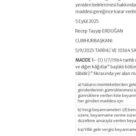
Karar
yeniden belirlenmesi hakkında
(Karar
maddesi gereğince karar verilm
Sayısı:
10364)
5 Eylül 2025
için
Recep Tayyip ERDOĞAN
CUMHURBAŞKANI
5/9/2025 TARİHLİ VE 10364 
MADDE 1
– (1) 1/7/1964 tarihli
ve diğer kâğıtlar” başlıklı b
tâbidir):” fıkrasında yer alan m
a) Yabancı memleketlerden gel
gönderilerinin gümrüklenmesi i
gümrüklere verilen liste beyan
her gönderi maddesi için
b) Vergi beyannameleri: ((f) ben
üzere, beyanname verme süresi
düzeltme amacıyla verilen bey
ba) Yıllık gelir vergisi beyannam