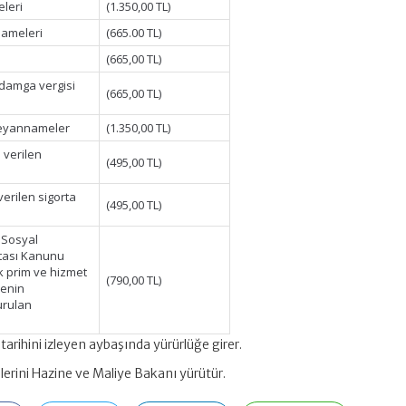
leri
(1.350,00 TL)
nameleri
(665.00 TL)
(665,00 TL)
(damga vergisi
(665,00 TL)
 beyannameler
(1.350,00 TL)
e verilen
(495,00 TL)
verilen sigorta
(495,00 TL)
ı Sosyal
rtası Kanunu
k prim ve hizmet
(790,00 TL)
menin
turulan
tarihini izleyen aybaşında yürürlüğe girer.
erini Hazine ve Maliye Bakanı yürütür.