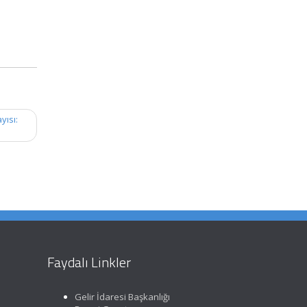
yısı:
Faydalı Linkler
Gelir İdaresi Başkanlığı