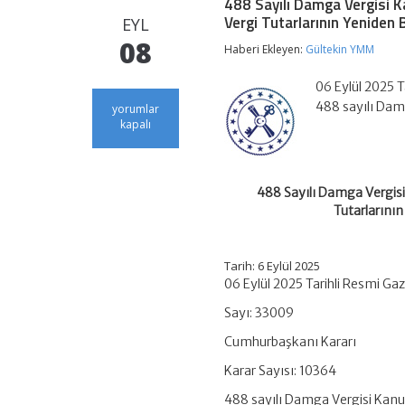
488 Sayılı Damga Vergisi Ka
Vergi Tutarlarının Yeniden 
EYL
08
Haberi Ekleyen:
Gültekin YMM
06 Eylül 2025 
488 sayılı Damg
488
yorumlar
Sayılı
kapalı
Damga
Vergisi
Kanununa
Ekli
488 Sayılı Damga Vergisi 
(1)
Tutarlarını
Sayılı
Tabloda
Yer
Alan
Tarih: 6 Eylül 2025
Bazı
06 Eylül 2025 Tarihli Resmi Ga
Kâğıtlara
Ait
Sayı: 33009
Maktu
Vergi
Cumhurbaşkanı Kararı
Tutarlarının
Yeniden
Karar Sayısı: 10364
Belirlenmesi
488 sayılı Damga Vergisi Kanunu
Hakkında