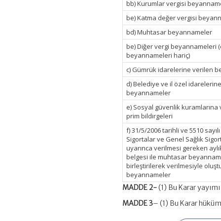
bb) Kurumlar vergisi beyanname
be) Katma değer vergisi beyan
bd) Muhtasar beyannameler
be) Diğer vergi beyannameleri 
beyannameleri hariç)
c) Gümrük idarelerine verilen
d) Belediye ve il özel idarelerin
beyannameler
e) Sosyal güvenlik kuramlarına 
prim bildirgeleri
f) 31/5/2006 tarihli ve 5510 sayıl
Sigortalar ve Genel Sağlık Sigo
uyarınca verilmesi gereken aylı
belgesi ile muhtasar beyanna
birleştirilerek verilmesiyle oluş
beyannameler
MADDE 2-
(1) Bu Karar yayımı 
MADDE 3
– (1) Bu Karar hüküml