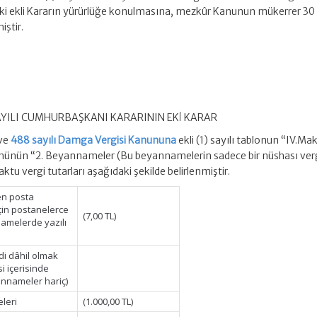
ki ekli Kararın yürürlüğe konulmasına, mezkûr Kanunun mükerrer 30
iştir.
SAYILI CUMHURBAŞKANI KARARININ EKİ KARAR
 ve
488 sayılı Damga Vergisi Kanununa
ekli (1) sayılı tablonun “IV.Ma
ölümünün “2. Beyannameler (Bu beyannamelerin sadece bir nüshası ver
aktu vergi tutarları aşağıdaki şekilde belirlenmiştir.
en posta
çin postanelerce
(7,00 TL)
namelerde yazılı
di dâhil olmak
 içerisinde
annameler hariç)
eleri
(1.000,00 TL)