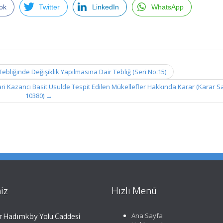
ok
Twitter
LinkedIn
WhatsApp
Tebliğinde Değişiklik Yapılmasına Dair Tebliğ (Seri No:15)
ri Kazancı Basit Usulde Tespit Edilen Mükellefler Hakkında Karar (Karar Sa
10380)
→
iz
Hızlı Menü
Ana Sayfa
r Hadımköy Yolu Caddesi