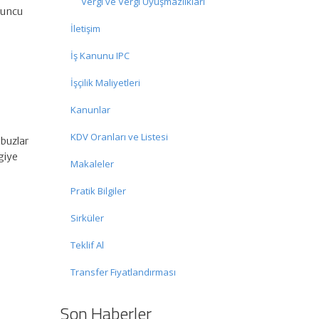
Vergi ve Vergi Uyuşmazlıkları
 uncu
İletişim
İş Kanunu IPC
İşçilik Maliyetleri
Kanunlar
KDV Oranları ve Listesi
kbuzlar
giye
Makaleler
Pratik Bilgiler
Sirküler
Teklif Al
Transfer Fiyatlandırması
Son Haberler