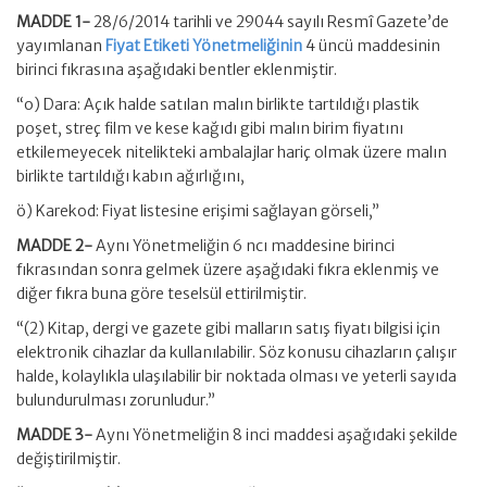
MADDE 1-
28/6/2014 tarihli ve 29044 sayılı Resmî Gazete’de
yayımlanan
Fiyat Etiketi Yönetmeliğinin
4 üncü maddesinin
birinci fıkrasına aşağıdaki bentler eklenmiştir.
“o) Dara: Açık halde satılan malın birlikte tartıldığı plastik
poşet, streç film ve kese kağıdı gibi malın birim fiyatını
etkilemeyecek nitelikteki ambalajlar hariç olmak üzere malın
birlikte tartıldığı kabın ağırlığını,
ö) Karekod: Fiyat listesine erişimi sağlayan görseli,”
MADDE 2-
Aynı Yönetmeliğin 6 ncı maddesine birinci
fıkrasından sonra gelmek üzere aşağıdaki fıkra eklenmiş ve
diğer fıkra buna göre teselsül ettirilmiştir.
“(2) Kitap, dergi ve gazete gibi malların satış fiyatı bilgisi için
elektronik cihazlar da kullanılabilir. Söz konusu cihazların çalışır
halde, kolaylıkla ulaşılabilir bir noktada olması ve yeterli sayıda
bulundurulması zorunludur.”
MADDE 3-
Aynı Yönetmeliğin 8 inci maddesi aşağıdaki şekilde
değiştirilmiştir.