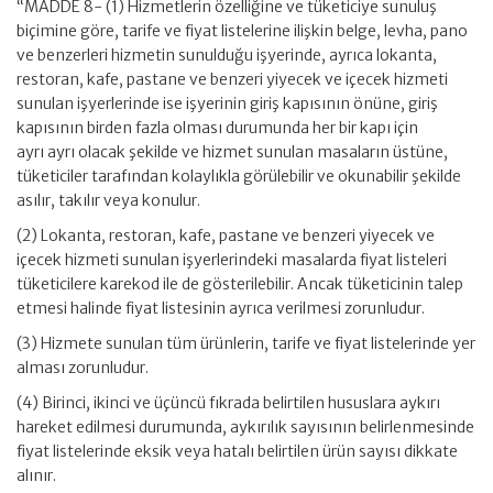
“MADDE 8- (1) Hizmetlerin özelliğine ve tüketiciye sunuluş
biçimine göre, tarife ve fiyat listelerine ilişkin belge, levha, pano
ve benzerleri hizmetin sunulduğu işyerinde, ayrıca lokanta,
restoran, kafe, pastane ve benzeri yiyecek ve içecek hizmeti
sunulan işyerlerinde ise işyerinin giriş kapısının önüne, giriş
kapısının birden fazla olması durumunda her bir kapı için
ayrı ayrı olacak şekilde ve hizmet sunulan masaların üstüne,
tüketiciler tarafından kolaylıkla görülebilir ve okunabilir şekilde
asılır, takılır veya konulur.
(2) Lokanta, restoran, kafe, pastane ve benzeri yiyecek ve
içecek hizmeti sunulan işyerlerindeki masalarda fiyat listeleri
tüketicilere karekod ile de gösterilebilir. Ancak tüketicinin talep
etmesi halinde fiyat listesinin ayrıca verilmesi zorunludur.
(3) Hizmete sunulan tüm ürünlerin, tarife ve fiyat listelerinde yer
alması zorunludur.
(4) Birinci, ikinci ve üçüncü fıkrada belirtilen hususlara aykırı
hareket edilmesi durumunda, aykırılık sayısının belirlenmesinde
fiyat listelerinde eksik veya hatalı belirtilen ürün sayısı dikkate
alınır.