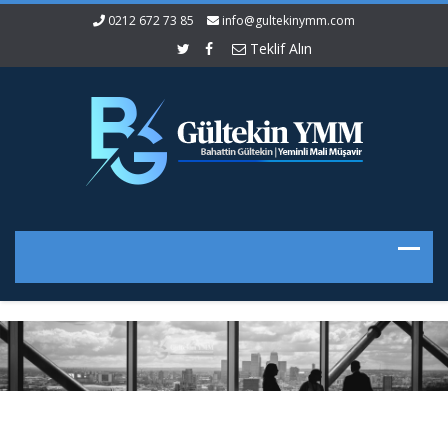
0212 672 73 85
info@gultekinymm.com
Teklif Alın