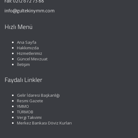
Fax: 0212 672 73 88
info@gultekinymm.com
Hızlı Menü
Ana Sayfa
Hakkımızda
Hizmetlerimiz
Güncel Mevzuat
İletişim
Faydalı Linkler
Gelir İdaresi Başkanlığı
Resmi Gazete
YMMO
TÜRMOB
Vergi Takvimi
Merkez Bankası Döviz Kurları