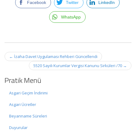
Facebook
Twitter
LinkedIn
WhatsApp
Post
←
İzaha Davet Uygulaması Rehberi Güncellendi
navigation
5520 Sayılı Kurumlar Vergisi Kanunu Sirküleri /70
→
Pratik Menü
Asgari Geçim İndirimi
Asgari Ücretler
Beyanname Süreleri
Duyurular