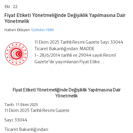
Eki
22
Fiyat
yorumlar kapalı
Etiketi
Fiyat Etiketi Yönetmeliğinde Değişiklik Yapılmasına Dair
Yönetmeliğinde
Yönetmelik
Değişiklik
Yapılmasına
Haberi Ekleyen:
Gültekin YMM
Dair
Yönetmelik
için
11 Ekim 2025 Tarihli Resmi Gazete Sayı: 33044
Ticaret Bakanlığından: MADDE
1- 28/6/2014 tarihli ve 29044 sayılı Resmî
Gazete’de yayımlanan Fiyat Etike…
Fiyat Etiketi Yönetmeliğinde Değişiklik Yapılmasına Dair
Yönetmelik
Tarih: 11 Ekim 2025
11 Ekim 2025 Tarihli Resmi Gazete
Sayı: 33044
Ticaret Bakanlığından: