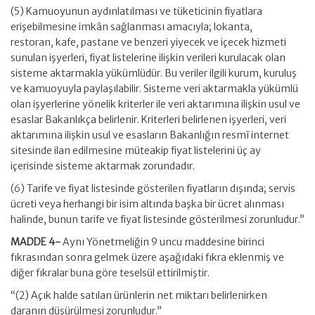
(5) Kamuoyunun aydınlatılması ve tüketicinin fiyatlara
erişebilmesine imkân sağlanması amacıyla; lokanta,
restoran, kafe, pastane ve benzeri yiyecek ve içecek hizmeti
sunulan işyerleri, fiyat listelerine ilişkin verileri kurulacak olan
sisteme aktarmakla yükümlüdür. Bu veriler ilgili kurum, kuruluş
ve kamuoyuyla paylaşılabilir. Sisteme veri aktarmakla yükümlü
olan işyerlerine yönelik kriterler ile veri aktarımına ilişkin usul ve
esaslar Bakanlıkça belirlenir. Kriterleri belirlenen işyerleri, veri
aktarımına ilişkin usul ve esasların Bakanlığın resmî internet
sitesinde ilan edilmesine müteakip fiyat listelerini üç ay
içerisinde sisteme aktarmak zorundadır.
(6) Tarife ve fiyat listesinde gösterilen fiyatların dışında; servis
ücreti veya herhangi bir isim altında başka bir ücret alınması
halinde, bunun tarife ve fiyat listesinde gösterilmesi zorunludur.”
MADDE 4-
Aynı Yönetmeliğin 9 uncu maddesine birinci
fıkrasından sonra gelmek üzere aşağıdaki fıkra eklenmiş ve
diğer fıkralar buna göre teselsül ettirilmiştir.
“(2) Açık halde satılan ürünlerin net miktarı belirlenirken
daranın düşürülmesi zorunludur.”