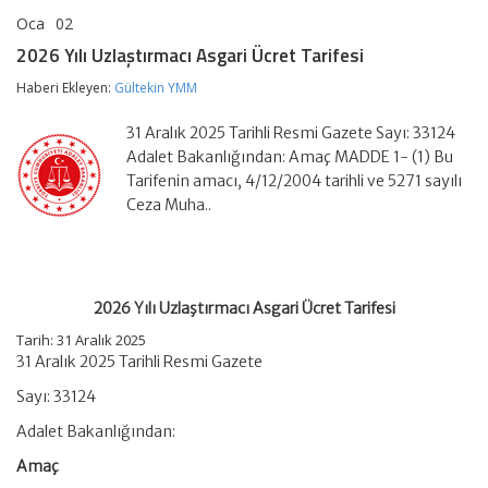
Oca
02
2026
yorumlar kapalı
Yılı
2026 Yılı Uzlaştırmacı Asgari Ücret Tarifesi
Uzlaştırmacı
Asgari
Haberi Ekleyen:
Gültekin YMM
Ücret
Tarifesi
31 Aralık 2025 Tarihli Resmi Gazete Sayı: 33124
için
Adalet Bakanlığından: Amaç MADDE 1- (1) Bu
Tarifenin amacı, 4/12/2004 tarihli ve 5271 sayılı
Ceza Muha..
2026 Yılı Uzlaştırmacı Asgari Ücret Tarifesi
Tarih:
31 Aralık 2025
31 Aralık 2025 Tarihli Resmi Gazete
Sayı: 33124
Adalet Bakanlığından:
Amaç