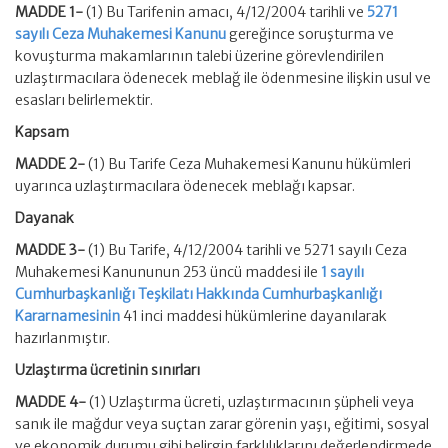
MADDE 1-
(1) Bu Tarifenin amacı, 4/12/2004 tarihli ve
5271
sayılı Ceza Muhakemesi Kanunu
gereğince soruşturma ve
kovuşturma makamlarının talebi üzerine görevlendirilen
uzlaştırmacılara ödenecek meblağ ile ödenmesine ilişkin usul ve
esasları belirlemektir.
Kapsam
MADDE 2-
(1) Bu Tarife Ceza Muhakemesi Kanunu hükümleri
uyarınca uzlaştırmacılara ödenecek meblağı kapsar.
Dayanak
MADDE 3-
(1) Bu Tarife, 4/12/2004 tarihli ve 5271 sayılı Ceza
Muhakemesi Kanununun 253 üncü maddesi ile
1 sayılı
Cumhurbaşkanlığı Teşkilatı Hakkında Cumhurbaşkanlığı
Kararnamesinin
41 inci maddesi hükümlerine dayanılarak
hazırlanmıştır.
Uzlaştırma ücretinin sınırları
MADDE 4-
(1) Uzlaştırma ücreti, uzlaştırmacının şüpheli veya
sanık ile mağdur veya suçtan zarar görenin yaşı, eğitimi, sosyal
ve ekonomik durumu gibi belirgin farklılıklarını değerlendirmede