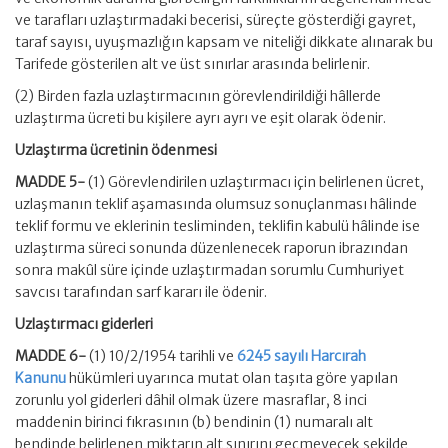
ve tarafları uzlaştırmadaki becerisi, süreçte gösterdiği gayret,
taraf sayısı, uyuşmazlığın kapsam ve niteliği dikkate alınarak bu
Tarifede gösterilen alt ve üst sınırlar arasında belirlenir.
(2) Birden fazla uzlaştırmacının görevlendirildiği hâllerde
uzlaştırma ücreti bu kişilere ayrı ayrı ve eşit olarak ödenir.
Uzlaştırma ücretinin ödenmesi
MADDE 5-
(1) Görevlendirilen uzlaştırmacı için belirlenen ücret,
uzlaşmanın teklif aşamasında olumsuz sonuçlanması hâlinde
teklif formu ve eklerinin tesliminden, teklifin kabulü hâlinde ise
uzlaştırma süreci sonunda düzenlenecek raporun ibrazından
sonra makûl süre içinde uzlaştırmadan sorumlu Cumhuriyet
savcısı tarafından sarf kararı ile ödenir.
Uzlaştırmacı giderleri
MADDE 6-
(1) 10/2/1954 tarihli ve
6245 sayılı Harcırah
Kanunu
hükümleri uyarınca mutat olan taşıta göre yapılan
zorunlu yol giderleri dâhil olmak üzere masraflar, 8 inci
maddenin birinci fıkrasının (b) bendinin (1) numaralı alt
bendinde belirlenen miktarın alt sınırını geçmeyecek şekilde