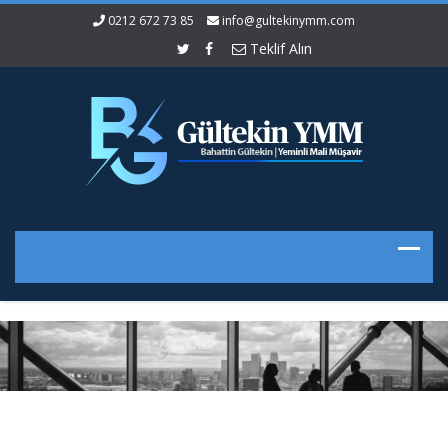
0212 672 73 85
info@gultekinymm.com
Teklif Alın