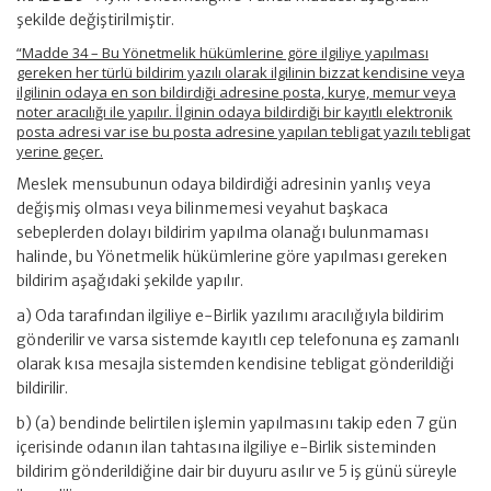
şekilde değiştirilmiştir.
“Madde 34 – Bu Yönetmelik hükümlerine göre ilgiliye yapılması
gereken her türlü bildirim yazılı olarak ilgilinin bizzat kendisine veya
ilgilinin odaya en son bildirdiği adresine posta, kurye, memur veya
noter aracılığı ile yapılır. İlginin odaya bildirdiği bir kayıtlı elektronik
posta adresi var ise bu posta adresine yapılan tebligat yazılı tebligat
yerine geçer.
Meslek mensubunun odaya bildirdiği adresinin yanlış veya
değişmiş olması veya bilinmemesi veyahut başkaca
sebeplerden dolayı bildirim yapılma olanağı bulunmaması
halinde, bu Yönetmelik hükümlerine göre yapılması gereken
bildirim aşağıdaki şekilde yapılır.
a) Oda tarafından ilgiliye e-Birlik yazılımı aracılığıyla bildirim
gönderilir ve varsa sistemde kayıtlı cep telefonuna eş zamanlı
olarak kısa mesajla sistemden kendisine tebligat gönderildiği
bildirilir.
b) (a) bendinde belirtilen işlemin yapılmasını takip eden 7 gün
içerisinde odanın ilan tahtasına ilgiliye e-Birlik sisteminden
bildirim gönderildiğine dair bir duyuru asılır ve 5 iş günü süreyle