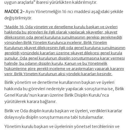
uygun araçlarla” ibaresi yürürlükten kaldırılmıştır.
MADDE 2-
Aynı Yönetmeliğin 16 ncı maddesi aşağıdaki şekilde
değiştirilmiştir.
“Madde 16- Oda yönetim ve denetleme kurulu başkan ve üyeleri
hakkında bu görevleri ile ilgili olarak yapılacak şikayetler, şikayet
dilekçesinin oda genel kuruluna sunulmasının gerekip gerekmediği
yönünden Birlik Yönetim Kurulunca incelenir. Birlik Yönetim
Kurulunun şikayet dilekçesinin ilgili oda genel kuruluna sunulmasının
gerektiği yönündeki kararları üzerine şikayet dilekçesi genel kurula
sunulur. Oda genel kurulunun disiplin soruşturmasına karar vermesi
halinde; bu odanın disiplin kurulu, Kanun ve bu Yönetmelik
hükümlerine göre gerekli inceleme ve araştırmaları yaparak kararını
verir. Birlik Yönetim Kurulunun aksi yöndeki kararları kesindir.
Birlik yönetim ve denetleme kurullarının başkan ve üyeleri
hakkında bu görevleri nedeniyle yapılacak soruşturma ise, Birlik
Genel Kurulu’nun kararı üzerine Birlik Disiplin Kurulu’nca
yürütülerek karara bağlanır.
Birlik ve Oda disiplin kurulu başkan ve üyeleri, verdikleri kararlar
dolayısıyla disiplin soruşturmasına tabi tutulamazlar.
Yönetim kurulu başkan ve üyelerinin yönetsel tercihlerinin ve