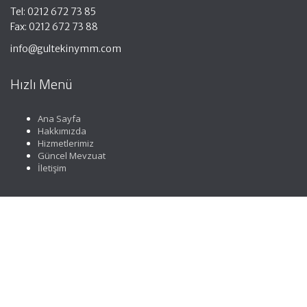
Tel: 0212 672 73 85
Fax: 0212 672 73 88
info@gultekinymm.com
Hızlı Menü
Ana Sayfa
Hakkımızda
Hizmetlerimiz
Güncel Mevzuat
İletişim
Faydalı Linkler
Gelir İdaresi Başkanlığı
Resmi Gazete
YMMO
TÜRMOB
Vergi Takvimi
Merkez Bankası Döviz Kurları