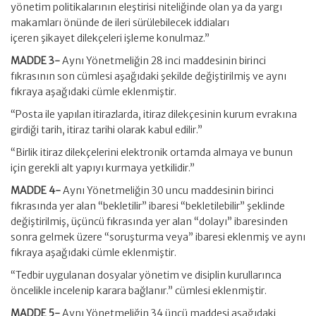
yönetim politikalarının eleştirisi niteliğinde olan ya da yargı
makamları önünde de ileri sürülebilecek iddiaları
içeren şikayet dilekçeleri işleme konulmaz.”
MADDE 3-
Aynı Yönetmeliğin 28 inci maddesinin birinci
fıkrasının son cümlesi aşağıdaki şekilde değiştirilmiş ve aynı
fıkraya aşağıdaki cümle eklenmiştir.
“Posta ile yapılan itirazlarda, itiraz dilekçesinin kurum evrakına
girdiği tarih, itiraz tarihi olarak kabul edilir.”
“Birlik itiraz dilekçelerini elektronik ortamda almaya ve bunun
için gerekli alt yapıyı kurmaya yetkilidir.”
MADDE 4-
Aynı Yönetmeliğin 30 uncu maddesinin birinci
fıkrasında yer alan “bekletilir” ibaresi “bekletilebilir” şeklinde
değiştirilmiş, üçüncü fıkrasında yer alan “dolayı” ibaresinden
sonra gelmek üzere “soruşturma veya” ibaresi eklenmiş ve aynı
fıkraya aşağıdaki cümle eklenmiştir.
“Tedbir uygulanan dosyalar yönetim ve disiplin kurullarınca
öncelikle incelenip karara bağlanır.” cümlesi eklenmiştir.
MADDE 5-
Aynı Yönetmeliğin 34 üncü maddesi aşağıdaki