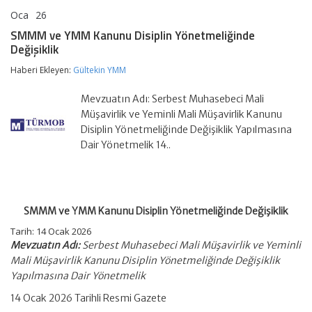
Oca
26
SMMM
yorumlar kapalı
ve
SMMM ve YMM Kanunu Disiplin Yönetmeliğinde
YMM
Değişiklik
Kanunu
Disiplin
Haberi Ekleyen:
Gültekin YMM
Yönetmeliğinde
Değişiklik
için
Mevzuatın Adı: Serbest Muhasebeci Mali
Müşavirlik ve Yeminli Mali Müşavirlik Kanunu
Disiplin Yönetmeliğinde Değişiklik Yapılmasına
Dair Yönetmelik 14..
SMMM ve YMM Kanunu Disiplin Yönetmeliğinde Değişiklik
Tarih:
14 Ocak 2026
Mevzuatın Adı:
Serbest Muhasebeci Mali Müşavirlik ve Yeminli
Mali Müşavirlik Kanunu Disiplin Yönetmeliğinde Değişiklik
Yapılmasına Dair Yönetmelik
14 Ocak 2026 Tarihli Resmi Gazete