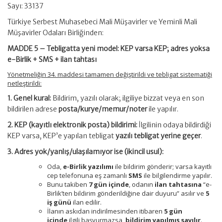
Sayı: 33137
Türkiye Serbest Muhasebeci Mali Müşavirler ve Yeminli Mali
Müşavirler Odaları Birliğinden:
MADDE 5 – Tebligatta yeni model: KEP varsa KEP; adres yoksa
e-Birlik + SMS + ilan tahtası
Yönetmeliğin 34. maddesi tamamen değiştirildi ve tebligat sistematiği
netleştirildi:
1. Genel kural:
Bildirim, yazılı olarak; ilgiliye bizzat veya en son
bildirilen adrese
posta/kurye/memur/noter
ile yapılır.
2. KEP (kayıtlı elektronik posta) bildirimi:
İlgilinin odaya bildirdiği
KEP varsa, KEP’e yapılan tebligat
yazılı tebligat yerine geçer
.
3. Adres yok/yanlış/ulaşılamıyor ise (ikincil usul):
Oda,
e-Birlik yazılımı
ile bildirim gönderir; varsa kayıtlı
cep telefonuna eş zamanlı
SMS
ile bilgilendirme yapılır.
Bunu takiben
7 gün içinde
, odanın
ilan tahtasına
“e-
Birlik’ten bildirim gönderildiğine dair duyuru” asılır ve
5
iş günü
ilan edilir.
İlanın askıdan indirilmesinden itibaren
5 gün
içinde
ilgili başvurmazsa,
bildirim yapılmış sayılır
.