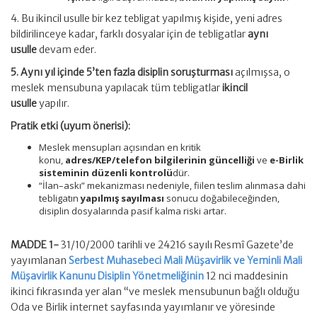
4. Bu ikincil usulle bir kez tebligat yapılmış kişide, yeni adres
bildirilinceye kadar, farklı dosyalar için de tebligatlar
aynı
usulle
devam eder.
5. Aynı yıl içinde 5’ten fazla disiplin soruşturması
açılmışsa, o
meslek mensubuna yapılacak tüm tebligatlar
ikincil
usulle
yapılır.
Pratik etki (uyum önerisi):
Meslek mensupları açısından en kritik
konu,
adres/KEP/telefon bilgilerinin güncelliği
ve
e-Birlik
sisteminin düzenli kontrolü
dür.
“İlan–askı” mekanizması nedeniyle, fiilen teslim alınmasa dahi
tebligatın
yapılmış sayılması
sonucu doğabileceğinden,
disiplin dosyalarında pasif kalma riski artar.
MADDE 1-
31/10/2000 tarihli ve 24216 sayılı Resmî Gazete’de
yayımlanan
Serbest Muhasebeci Mali Müşavirlik ve Yeminli Mali
Müşavirlik Kanunu Disiplin Yönetmeliğinin
12 nci maddesinin
ikinci fıkrasında yer alan “ve meslek mensubunun bağlı olduğu
Oda ve Birlik internet sayfasında yayımlanır ve yöresinde