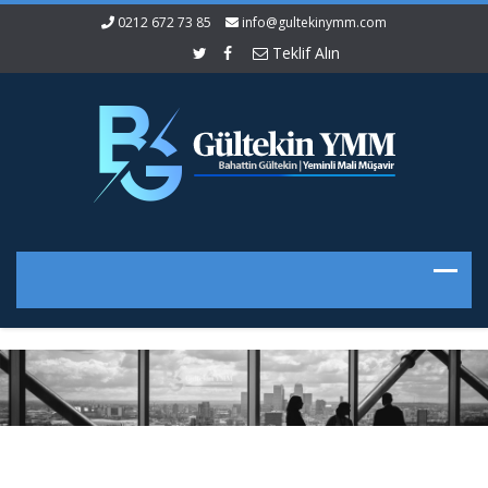
0212 672 73 85
info@gultekinymm.com
Teklif Alın