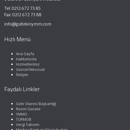
Tel: 0212 672 73 85
Fax: 0212 672 73 88
info@gultekinymm.com
Hızlı Menü
Ana Sayfa
Hakkımızda
Hizmetlerimiz
Güncel Mevzuat
İletişim
Faydalı Linkler
Gelir İdaresi Başkanlığı
Resmi Gazete
YMMO
TÜRMOB
Vergi Takvimi
Merkez Bankası Döviz Kurları