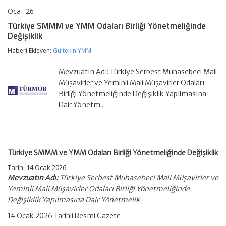
Oca
26
Türkiye
yorumlar kapalı
SMMM
Türkiye SMMM ve YMM Odaları Birliği Yönetmeliğinde
ve
Değişiklik
YMM
Odaları
Haberi Ekleyen:
Gültekin YMM
Birliği
Yönetmeliğinde
Değişiklik
Mevzuatın Adı: Türkiye Serbest Muhasebeci Mali
için
Müşavirler ve Yeminli Mali Müşavirler Odaları
Birliği Yönetmeliğinde Değişiklik Yapılmasına
Dair Yönetm..
Türkiye SMMM ve YMM Odaları Birliği Yönetmeliğinde Değişiklik
Tarih:
14 Ocak 2026
Mevzuatın Adı:
Türkiye Serbest Muhasebeci Mali Müşavirler ve
Yeminli Mali Müşavirler Odaları Birliği Yönetmeliğinde
Değişiklik Yapılmasına Dair Yönetmelik
14 Ocak 2026 Tarihli Resmi Gazete