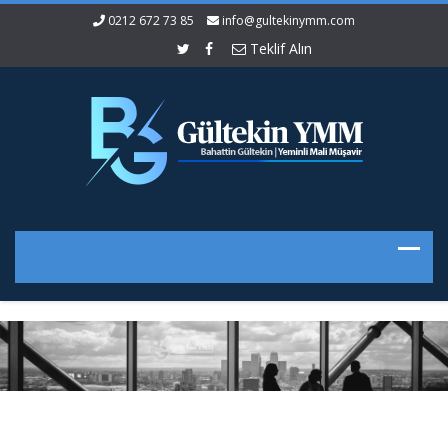
0212 672 73 85
info@gultekinymm.com
Teklif Alın