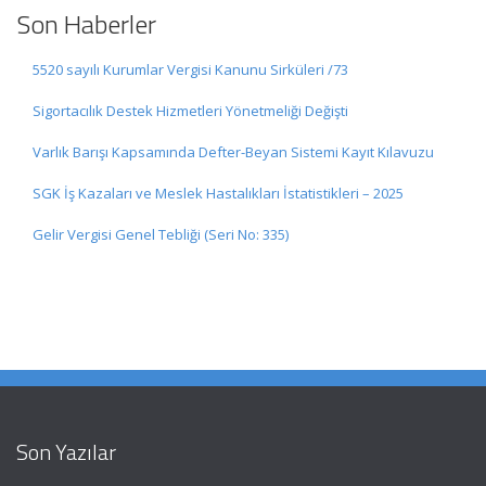
Son Haberler
5520 sayılı Kurumlar Vergisi Kanunu Sirküleri /73
Sigortacılık Destek Hizmetleri Yönetmeliği Değişti
Varlık Barışı Kapsamında Defter-Beyan Sistemi Kayıt Kılavuzu
SGK İş Kazaları ve Meslek Hastalıkları İstatistikleri – 2025
Gelir Vergisi Genel Tebliği (Seri No: 335)
Son Yazılar