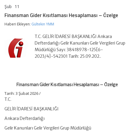
Şub
11
Finansman
yorumlar kapalı
Gider
Finansman Gider Kısıtlaması Hesaplaması – Özelge
Kısıtlaması
Hesaplaması
Haberi Ekleyen:
Gültekin YMM
–
Özelge
T.C. GELİR İDARESİ BAŞKANLIĞI Ankara
için
Defterdarlığı Gelir Kanunları Gelir Vergileri Grup
Müdürlüğü Sayı: 38418978-125[6-
2023/4]-542301 Tarih: 25.09.202..
Finansman Gider Kısıtlaması Hesaplaması – Özelge
Tarih:
3 Şubat 2026 /
T.C.
GELİR İDARESİ BAŞKANLIĞI
Ankara Defterdarlığı
Gelir Kanunları Gelir Vergileri Grup Müdürlüğü