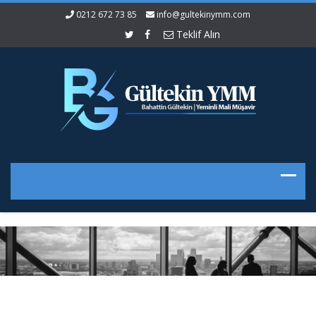
0212 672 73 85
info@gultekinymm.com
Teklif Alın