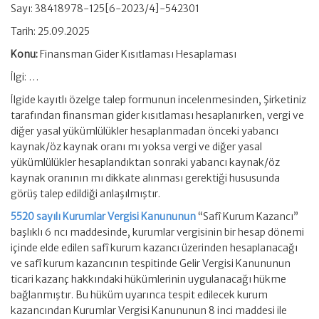
Sayı: 38418978-125[6-2023/4]-542301
Tarih: 25.09.2025
Konu:
Finansman Gider Kısıtlaması Hesaplaması
İlgi: …
İlgide kayıtlı özelge talep formunun incelenmesinden, Şirketiniz
tarafından finansman gider kısıtlaması hesaplanırken, vergi ve
diğer yasal yükümlülükler hesaplanmadan önceki yabancı
kaynak/öz kaynak oranı mı yoksa vergi ve diğer yasal
yükümlülükler hesaplandıktan sonraki yabancı kaynak/öz
kaynak oranının mı dikkate alınması gerektiği hususunda
görüş talep edildiği anlaşılmıştır.
5520 sayılı Kurumlar Vergisi Kanununun
“Safî Kurum Kazancı”
başlıklı 6 ncı maddesinde, kurumlar vergisinin bir hesap dönemi
içinde elde edilen safî kurum kazancı üzerinden hesaplanacağı
ve safî kurum kazancının tespitinde Gelir Vergisi Kanununun
ticari kazanç hakkındaki hükümlerinin uygulanacağı hükme
bağlanmıştır. Bu hüküm uyarınca tespit edilecek kurum
kazancından Kurumlar Vergisi Kanununun 8 inci maddesi ile