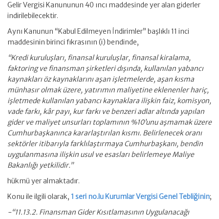
Gelir Vergisi Kanununun 40 ıncı maddesinde yer alan giderler
indirilebilecektir.
Aynı Kanunun “Kabul Edilmeyen İndirimler” başlıklı 11 inci
maddesinin birinci fıkrasının (i) bendinde,
“Kredi kuruluşları, finansal kuruluşlar, finansal kiralama,
faktoring ve finansman şirketleri dışında, kullanılan yabancı
kaynakları öz kaynaklarını aşan işletmelerde, aşan kısma
münhasır olmak üzere, yatırımın maliyetine eklenenler hariç,
işletmede kullanılan yabancı kaynaklara ilişkin faiz, komisyon,
vade farkı, kâr payı, kur farkı ve benzeri adlar altında yapılan
gider ve maliyet unsurları toplamının %10’unu aşmamak üzere
Cumhurbaşkanınca kararlaştırılan kısmı. Belirlenecek oranı
sektörler itibarıyla farklılaştırmaya Cumhurbaşkanı, bendin
uygulanmasına ilişkin usul ve esasları belirlemeye Maliye
Bakanlığı yetkilidir.”
hükmü yer almaktadır.
Konu ile ilgili olarak,
1 seri no.lu Kurumlar Vergisi Genel Tebliğinin
;
-“11.13.2. Finansman Gider Kısıtlamasının Uygulanacağı