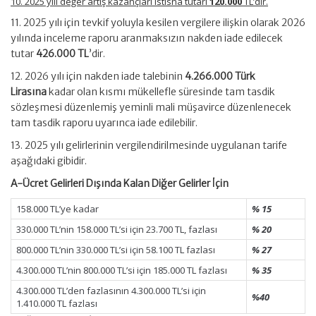
10. 2025 yılı değer artış kazançları istisna tutarı
120.000
TL’dir.
11. 2025 yılı için tevkif yoluyla kesilen vergilere ilişkin olarak 2026
yılında inceleme raporu aranmaksızın nakden iade edilecek
tutar
426.000 TL
’dir.
12. 2026 yılı için nakden iade talebinin
4.266.000 Türk
Lirasına
kadar olan kısmı mükellefle süresinde tam tasdik
sözleşmesi düzenlemiş yeminli mali müşavirce düzenlenecek
tam tasdik raporu uyarınca iade edilebilir.
13. 2025 yılı gelirlerinin vergilendirilmesinde uygulanan tarife
aşağıdaki gibidir.
A-Ücret Gelirleri Dışında Kalan Diğer Gelirler İçin
158.000 TL’ye kadar
% 15
330.000 TL’nin 158.000 TL’si için 23.700 TL, fazlası
% 20
800.000 TL’nin 330.000 TL’si için 58.100 TL fazlası
% 27
4.300.000 TL’nin 800.000 TL’si için 185.000 TL fazlası
% 35
4.300.000 TL’den fazlasının 4.300.000 TL’si için
%40
1.410.000 TL fazlası