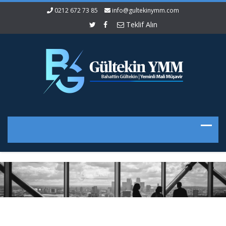
0212 672 73 85
info@gultekinymm.com
Teklif Alın