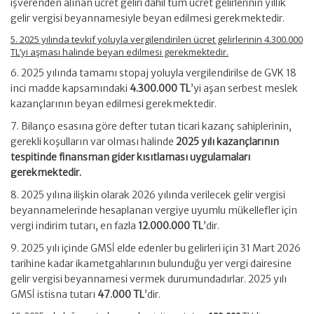
işverenden alınan ücret geliri dahil tüm ücret gelirlerinin yıllık
gelir vergisi beyannamesiyle beyan edilmesi gerekmektedir.
5. 2025 yılında tevkif yoluyla vergilendirilen ücret gelirlerinin 4.300.000
TL’yi aşması halinde beyan edilmesi gerekmektedir.
6. 2025 yılında tamamı stopaj yoluyla vergilendirilse de GVK 18
inci madde kapsamındaki
4.300.000 TL
’yi aşan serbest meslek
kazançlarının beyan edilmesi gerekmektedir.
7. Bilanço esasına göre defter tutan ticari kazanç sahiplerinin,
gerekli koşulların var olması halinde
2025 yılı kazançlarının
tespitinde finansman gider kısıtlaması uygulamaları
gerekmektedir.
8. 2025 yılına ilişkin olarak 2026 yılında verilecek gelir vergisi
beyannamelerinde hesaplanan vergiye uyumlu mükellefler için
vergi indirim tutarı, en fazla
12.000.000 TL
’dir.
9. 2025 yılı içinde GMSİ elde edenler bu gelirleri için 31 Mart 2026
tarihine kadar ikametgahlarının bulunduğu yer vergi dairesine
gelir vergisi beyannamesi vermek durumundadırlar. 2025 yılı
GMSİ istisna tutarı
47.000 TL
’dir.