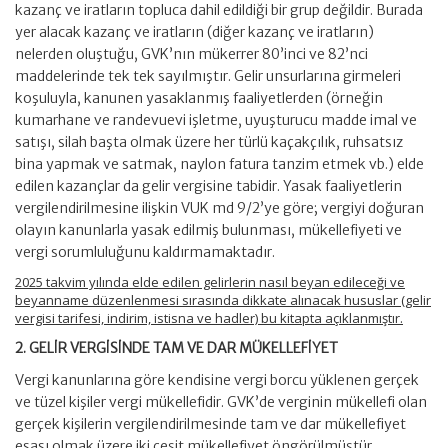
kazanç ve iratların topluca dahil edildiği bir grup değildir. Burada
yer alacak kazanç ve iratların (diğer kazanç ve iratların)
nelerden oluştuğu, GVK’nın mükerrer 80’inci ve 82’nci
maddelerinde tek tek sayılmıştır. Gelir unsurlarına girmeleri
koşuluyla, kanunen yasaklanmış faaliyetlerden (örneğin
kumarhane ve randevuevi işletme, uyuşturucu madde imal ve
satışı, silah başta olmak üzere her türlü kaçakçılık, ruhsatsız
bina yapmak ve satmak, naylon fatura tanzim etmek vb.) elde
edilen kazançlar da gelir vergisine tabidir. Yasak faaliyetlerin
vergilendirilmesine ilişkin VUK md 9/2’ye göre; vergiyi doğuran
olayın kanunlarla yasak edilmiş bulunması, mükellefiyeti ve
vergi sorumluluğunu kaldırmamaktadır.
2025 takvim yılında elde edilen gelirlerin nasıl beyan edileceği ve
beyanname düzenlenmesi sırasında dikkate alınacak hususlar (gelir
vergisi tarifesi, indirim, istisna ve hadler) bu kitapta açıklanmıştır.
2. GELİR VERGİSİNDE TAM VE DAR MÜKELLEFİYET
Vergi kanunlarına göre kendisine vergi borcu yüklenen gerçek
ve tüzel kişiler vergi mükellefidir. GVK’de verginin mükellefi olan
gerçek kişilerin vergilendirilmesinde tam ve dar mükellefiyet
esası olmak üzere iki çeşit mükellefiyet öngörülmüştür.