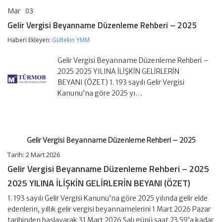
Mar
03
Gelir
yorumlar kapalı
Vergisi
Gelir Vergisi Beyanname Düzenleme Rehberi – 2025
Beyanname
Düzenleme
Haberi Ekleyen:
Gültekin YMM
Rehberi
–
Gelir Vergisi Beyanname Düzenleme Rehberi –
2025
için
2025 2025 YILINA İLİŞKİN GELİRLERİN
BEYANI (ÖZET) 1. 193 sayılı Gelir Vergisi
Kanunu’na göre 2025 yı…
Gelir Vergisi Beyanname Düzenleme Rehberi – 2025
Tarih:
2 Mart 2026
Gelir Vergisi Beyanname Düzenleme Rehberi – 2025
2025 YILINA İLİŞKİN GELİRLERİN BEYANI (ÖZET)
1. 193 sayılı Gelir Vergisi Kanunu’na göre 2025 yılında gelir elde
edenlerin, yıllık gelir vergisi beyannamelerini 1 Mart 2026 Pazar
tarihinden başlayarak 31 Mart 2026 Salı günü saat 23.59’a kadar