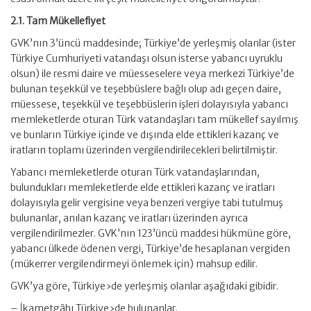
2.1. Tam Mükellefiyet
GVK’nın 3’üncü maddesinde; Türkiye’de yerleşmiş olanlar (ister
Türkiye Cumhuriyeti vatandaşı olsun isterse yabancı uyruklu
olsun) ile resmi daire ve müesseselere veya merkezi Türkiye’de
bulunan teşekkül ve teşebbüslere bağlı olup adı geçen daire,
müessese, teşekkül ve teşebbüslerin işleri dolayısıyla yabancı
memleketlerde oturan Türk vatandaşları tam mükellef sayılmış
ve bunların Türkiye içinde ve dışında elde ettikleri kazanç ve
iratların toplamı üzerinden vergilendirilecekleri belirtilmiştir.
Yabancı memleketlerde oturan Türk vatandaşlarından,
bulundukları memleketlerde elde ettikleri kazanç ve iratları
dolayısıyla gelir vergisine veya benzeri vergiye tabi tutulmuş
bulunanlar, anılan kazanç ve iratları üzerinden ayrıca
vergilendirilmezler. GVK’nın 123’üncü maddesi hükmüne göre,
yabancı ülkede ödenen vergi, Türkiye’de hesaplanan vergiden
(mükerrer vergilendirmeyi önlemek için) mahsup edilir.
GVK’ya göre, Türkiye›de yerleşmiş olanlar aşağıdaki gibidir.
– İkametgâhı Türkiye›de bulunanlar.