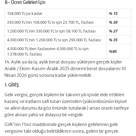
B- Ücret Gelirleri İçin
158.000 TL’ye kadar
% 15
330.000 TL’nin 158.000 TL’si için 23.700 TL, fazlası
% 20
1.200.000 TL’nin 330.000 TL’si için 58.100 TL fazlası
% 27
4.300.000 TL’nin 1.200.000 TL’si için 293.000 TL fazlası
% 35
4.300.000 TL’den fazlasının 4.300.000 TL’si için
%40
1.378.000 TL fazlası
14. Aylık ya da üç aylık berat dosyası yükleyen gerçek kişiler
Aralık / Ekim-Kasım-Aralık 2025 dönemi berat dosyalarını 10
Nisan 2026 günü sonuna kadar yüklemelidir.
1. GİRİŞ
Gelir vergisi, gerçek kişilerin bir takvim yılı içinde elde ettikleri
kazanç ve iratların safi tutarı üzerinden (yükümlüsünün kişisel
ve ailevi durumu da göz önünde tutularak) artan oranlı tarifeye
göre alınan şahsi ve dolaysız bir vergidir.
GVK’nin 1’inci maddesinde gerçek kişilerin gelirlerinin gelir
vergisine tabi olduğu belirtildikten sonra, gelirin bir gerçek