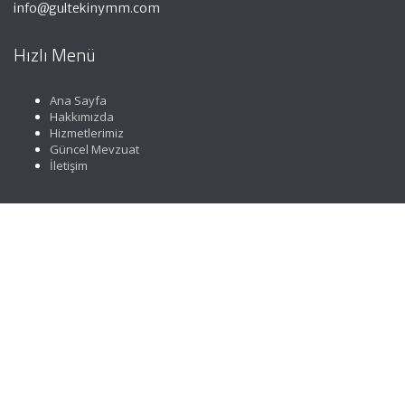
info@gultekinymm.com
Hızlı Menü
Ana Sayfa
Hakkımızda
Hizmetlerimiz
Güncel Mevzuat
İletişim
Faydalı Linkler
Gelir İdaresi Başkanlığı
Resmi Gazete
YMMO
TÜRMOB
Vergi Takvimi
Merkez Bankası Döviz Kurları
Muhasebe Haberleri
|
ABACIPARK
Web Hosting