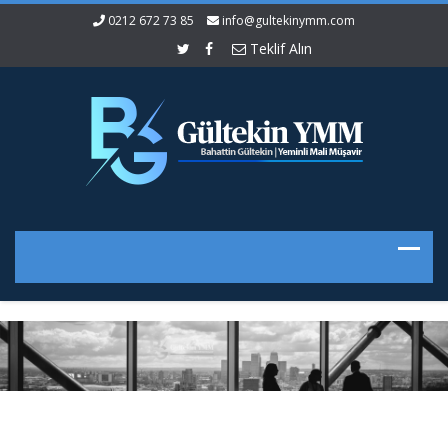
0212 672 73 85
info@gultekinymm.com
Teklif Alın