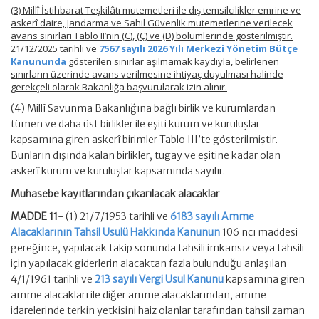
(3) Millî İstihbarat Teşkilâtı mutemetleri ile dış temsilcilikler emrine ve
askerî daire, Jandarma ve Sahil Güvenlik mutemetlerine verilecek
avans sınırları Tablo II’nin (C), (Ç) ve (D) bölümlerinde gösterilmiştir.
21/12/2025 tarihli ve
7567 sayılı 2026 Yılı Merkezi Yönetim Bütçe
Kanununda
gösterilen sınırlar aşılmamak kaydıyla, belirlenen
sınırların üzerinde avans verilmesine ihtiyaç duyulması halinde
gerekçeli olarak Bakanlığa başvurularak izin alınır.
(4) Millî Savunma Bakanlığına bağlı birlik ve kurumlardan
tümen ve daha üst birlikler ile eşiti kurum ve kuruluşlar
kapsamına giren askerî birimler Tablo III’te gösterilmiştir.
Bunların dışında kalan birlikler, tugay ve eşitine kadar olan
askerî kurum ve kuruluşlar kapsamında sayılır.
Muhasebe kayıtlarından çıkarılacak alacaklar
MADDE 11-
(1) 21/7/1953 tarihli ve
6183 sayılı Amme
Alacaklarının Tahsil Usulü Hakkında Kanunun
106 ncı maddesi
gereğince, yapılacak takip sonunda tahsili imkansız veya tahsili
için yapılacak giderlerin alacaktan fazla bulunduğu anlaşılan
4/1/1961 tarihli ve
213 sayılı Vergi Usul Kanunu
kapsamına giren
amme alacakları ile diğer amme alacaklarından, amme
idarelerinde terkin yetkisini haiz olanlar tarafından tahsil zaman