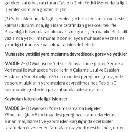
gereken satış hasılatı tutarı Tablo I/B’nin Yetkili Memurlarla İlgili
İşlemler kısmında gösterilmiştir.
(2) Yetkili Memurlarla İlgili İşlemler için belirtilen sınırın yetersiz
kalması durumunda, ilgili idare tarafından gerekçeli teklifle
Bakanlığa başvurularak alınacak izne göre işlem yapılır. Bu teklif
yazısında yetkili memurların son iki ayda muhasebe veznesine
yatırdığı tutarlar ve yatırılma tarihleri de belirtilir.
Muhasebe yetkilisi yardımcılarına devredilecek görev ve yetkiler
MADDE 7-
(1) Muhasebe Yetkilisi Adaylarının Eğitimi, Sertifika
Verilmesi ile Muhasebe Yetkililerinin Çalışma Usul ve Esasları
Hakkında Yönetmeliğin 26 ncı maddesi gereğince görev, yetki
ve sorumlulukların yardımcılara devredilmesinde Tablo I/C
bölümünde gösterilen parasal sınırlar dikkate alınır.
Kaybolan faturalarla ilgili işlemler
MADDE 8-
(1) Merkezî Yönetim Harcama Belgeleri
Yönetmeliğinin 5 inci maddesi gereğince, kamu idarelerince
alınan mal, hizmet ve yapım işleri karşılığında özel kişiler
tarafından düzenlenen faturaların kaybedilmesi halinde, noter