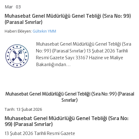
Mar
03
Muhasebat
yorumlar kapalı
Genel
Muhasebat Genel Müdürlüğü Genel Tebliği (Sıra No: 99)
Müdürlüğü
(Parasal Sınırlar)
Genel
Tebliği
Haberi Ekleyen:
Gültekin YMM
(Sıra
No:
99)
Muhasebat Genel Müdürlüğü Genel Tebliği (Sıra
(Parasal
No: 99) (Parasal Sınırlar) 13 Şubat 2026 Tarihli
Sınırlar)
Resmi Gazete Sayı: 33167 Hazine ve Maliye
için
Bakanlığından…
Muhasebat Genel Müdürlüğü Genel Tebliği (Sıra No: 99) (Parasal
Sınırlar)
Tarih:
13 Şubat 2026
Muhasebat Genel Müdürlüğü Genel Tebliği (Sıra No:
99) (Parasal Sınırlar)
13 Şubat 2026 Tarihli Resmi Gazete