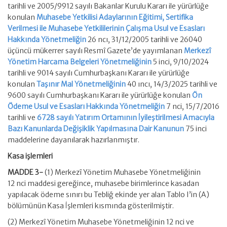
tarihli ve 2005/9912 sayılı Bakanlar Kurulu Kararı ile yürürlüğe
konulan
Muhasebe Yetkilisi Adaylarının Eğitimi, Sertifika
Verilmesi ile Muhasebe Yetkililerinin Çalışma Usul ve Esasları
Hakkında Yönetmeliğin
26 ncı, 31/12/2005 tarihli ve 26040
üçüncü mükerrer sayılı Resmî Gazete’de yayımlanan
Merkezî
Yönetim Harcama Belgeleri Yönetmeliğinin
5 inci, 9/10/2024
tarihli ve 9014 sayılı Cumhurbaşkanı Kararı ile yürürlüğe
konulan
Taşınır Mal Yönetmeliğinin
40 ıncı, 14/3/2025 tarihli ve
9600 sayılı Cumhurbaşkanı Kararı ile yürürlüğe konulan
Ön
Ödeme Usul ve Esasları Hakkında Yönetmeliğin
7 nci, 15/7/2016
tarihli ve
6728 sayılı Yatırım Ortamının İyileştirilmesi Amacıyla
Bazı Kanunlarda Değişiklik Yapılmasına Dair Kanunun
75 inci
maddelerine dayanılarak hazırlanmıştır.
Kasa işlemleri
MADDE 3-
(1) Merkezî Yönetim Muhasebe Yönetmeliğinin
12 nci maddesi gereğince, muhasebe birimlerince kasadan
yapılacak ödeme sınırı bu Tebliğ ekinde yer alan Tablo I’in (A)
bölümünün Kasa İşlemleri kısmında gösterilmiştir.
(2) Merkezî Yönetim Muhasebe Yönetmeliğinin 12 nci ve