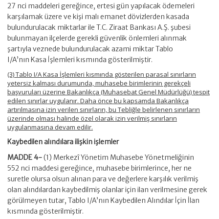
27 nci maddeleri gereğince, ertesi gün yapılacak ödemeleri
karşılamak üzere ve kişi malı emanet dövizlerden kasada
bulundurulacak miktarlar ile T.C. Ziraat Bankası A.Ş. şubesi
bulunmayan ilçelerde gerekli güvenlik önlemleri alınmak
şartıyla veznede bulundurulacak azami miktar Tablo
I/A’nın Kasa İşlemleri kısmında gösterilmiştir.
(3) Tablo I/A Kasa İşlemleri kısmında gösterilen parasal sınırların
yetersiz kalması durumunda, muhasebe birimlerinin gerekçeli
başvuruları üzerine Bakanlıkça (Muhasebat Genel Müdürlüğü) tespit
edilen sınırlar uygulanır. Daha önce bu kapsamda Bakanlıkça
artırılmasına izin verilen sınırların, bu Tebliğle belirlenen sınırların
üzerinde olması halinde özel olarak izin verilmiş sınırların
uygulanmasına devam edilir.
Kaybedilen alındılara ilişkin işlemler
MADDE 4-
(1) Merkezî Yönetim Muhasebe Yönetmeliğinin
552 nci maddesi gereğince, muhasebe birimlerince, her ne
suretle olursa olsun alınan para ve değerlere karşılık verilmiş
olan alındılardan kaybedilmiş olanlar için ilan verilmesine gerek
görülmeyen tutar, Tablo I/A’nın Kaybedilen Alındılar İçin İlan
kısmında gösterilmiştir.