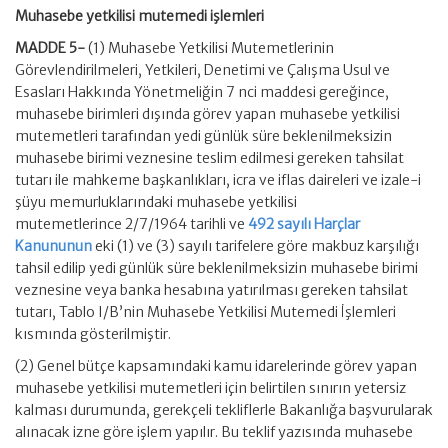
Muhasebe yetkilisi mutemedi işlemleri
MADDE 5-
(1) Muhasebe Yetkilisi Mutemetlerinin
Görevlendirilmeleri, Yetkileri, Denetimi ve Çalışma Usul ve
Esasları Hakkında Yönetmeliğin 7 nci maddesi gereğince,
muhasebe birimleri dışında görev yapan muhasebe yetkilisi
mutemetleri tarafından yedi günlük süre beklenilmeksizin
muhasebe birimi veznesine teslim edilmesi gereken tahsilat
tutarı ile mahkeme başkanlıkları, icra ve iflas daireleri ve izale-i
şüyu memurluklarındaki muhasebe yetkilisi
mutemetlerince 2/7/1964 tarihli ve
492 sayılı Harçlar
Kanununun
eki (1) ve (3) sayılı tarifelere göre makbuz karşılığı
tahsil edilip yedi günlük süre beklenilmeksizin muhasebe birimi
veznesine veya banka hesabına yatırılması gereken tahsilat
tutarı, Tablo I/B’nin Muhasebe Yetkilisi Mutemedi İşlemleri
kısmında gösterilmiştir.
(2) Genel bütçe kapsamındaki kamu idarelerinde görev yapan
muhasebe yetkilisi mutemetleri için belirtilen sınırın yetersiz
kalması durumunda, gerekçeli tekliflerle Bakanlığa başvurularak
alınacak izne göre işlem yapılır. Bu teklif yazısında muhasebe