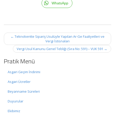
WhatsApp
Post
←
Teknokentte Sipariş Usulüyle Yapılan Ar-Ge Faaliyetleri ve
navigation
Vergi İstisnaları
Vergi Usul Kanunu Genel Tebliği (Sıra No: 591) – VUK 591
→
Pratik Menü
Asgari Geçim İndirimi
Asgari Ücretler
Beyanname Süreleri
Duyurular
Ekibimiz