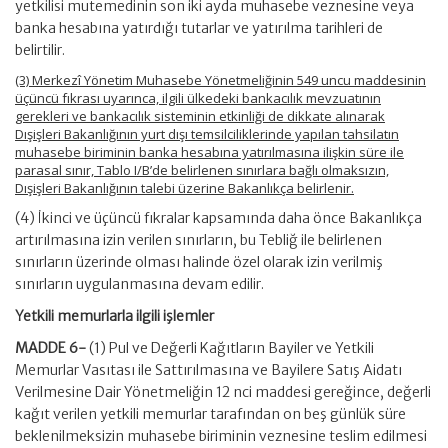
yetkilisi mutemedinin son iki ayda muhasebe veznesine veya
banka hesabına yatırdığı tutarlar ve yatırılma tarihleri de
belirtilir.
(3) Merkezî Yönetim Muhasebe Yönetmeliğinin 549 uncu maddesinin
üçüncü fıkrası uyarınca, ilgili ülkedeki bankacılık mevzuatının
gerekleri ve bankacılık sisteminin etkinliği de dikkate alınarak
Dışişleri Bakanlığının yurt dışı temsilciliklerinde yapılan tahsilatın
muhasebe biriminin banka hesabına yatırılmasına ilişkin süre ile
parasal sınır, Tablo I/B’de belirlenen sınırlara bağlı olmaksızın,
Dışişleri Bakanlığının talebi üzerine Bakanlıkça belirlenir.
(4) İkinci ve üçüncü fıkralar kapsamında daha önce Bakanlıkça
artırılmasına izin verilen sınırların, bu Tebliğ ile belirlenen
sınırların üzerinde olması halinde özel olarak izin verilmiş
sınırların uygulanmasına devam edilir.
Yetkili memurlarla ilgili işlemler
MADDE 6-
(1) Pul ve Değerli Kağıtların Bayiler ve Yetkili
Memurlar Vasıtası ile Sattırılmasına ve Bayilere Satış Aidatı
Verilmesine Dair Yönetmeliğin 12 nci maddesi gereğince, değerli
kağıt verilen yetkili memurlar tarafından on beş günlük süre
beklenilmeksizin muhasebe biriminin veznesine teslim edilmesi