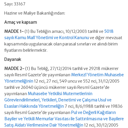
Sayı: 33167
Hazine ve Maliye Bakanlığından:
Amaç ve kapsam
MADDE 1-
(1) Bu Tebliğin amacı, 10/12/2003 tarihli ve
5018
sayılı Kamu Malî Yönetimi ve Kontrol Kanunu
ve diğer mevzuat
kapsamında uygulanacak olan parasal sınırları ve alındı birim
fiyatlarını belirlemektir.
Dayanak
MADDE 2-
(1) Bu Tebliğ, 27/12/2014 tarihli ve 29218 mükerrer
sayılı Resmî Gazete’de yayımlanan
Merkezî Yönetim Muhasebe
Yönetmeliğinin
12 nci, 27 nci, 549 uncu ve 552 nci, 31/12/2005
tarihli ve 26040 üçüncü mükerrer sayılı Resmî Gazete’de
yayımlanan
Muhasebe Yetkilisi Mutemetlerinin
Görevlendirilmeleri, Yetkileri, Denetimi ve Çalışma Usul ve
Esasları Hakkında Yönetmeliğin
7 nci, 8/6/1988 tarihli ve 19836
sayılı Resmî Gazete’de yayımlanan
Pul ve Değerli Kağıtların
Bayiler ve Yetkili Memurlar Vasıtası ile Sattırılmasına ve Bayilere
Satış Aidatı Verilmesine Dair Yönetmeliğin
12 nci, 30/12/2005