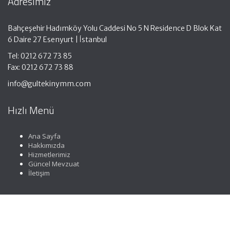
Adresimiz
Bahçeşehir Hadımköy Yolu Caddesi No 5 N Residence D Blok Kat
6 Daire 27 Esenyurt | İstanbul
Tel: 0212 672 73 85
Fax: 0212 672 73 88
info@gultekinymm.com
Hızlı Menü
Ana Sayfa
Hakkımızda
Hizmetlerimiz
Güncel Mevzuat
İletişim
Faydalı Linkler
Gelir İdaresi Başkanlığı