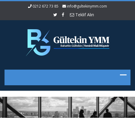
0212 672 73 85
info@gultekinymm.com
Teklif Alın