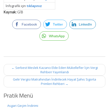
İnfografik için
tıklayınız
Kaynak:
GİB
Facebook
Twitter
LinkedIn
WhatsApp
Post
←
Serbest Meslek Kazancı Elde Eden Mükellefler İçin Vergi
navigation
Rehberi Yayımlandı
Gelir Vergisi Matrahından İndirilecek Hayat Şahıs Sigorta
Primleri Rehberi
→
Pratik Menü
Asgari Geçim İndirimi