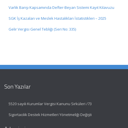
Varlık Barışı Kapsamında Defter-Beyan Sistemi Kayıt Kılavuzu
SGK İş Kazaları ve Meslek Hastalıkları İstatistikleri – 2025
Gelir Vergisi Genel Tebliği (Seri No: 335)
Son Yazılar
5520 sayılı Kurumlar Vergisi Kanunu Sirküleri /73
Sigortacılık Destek Hizmetleri Yönetmeliği Değişti