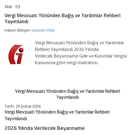
Mar
03
Vergi
yorumlar kapalı
Mevzuatı
Vergi Mevzuatı Yönünden Bağış ve Yardımlar Rehberi
Yönünden
Yayımlandı
Bağış
ve
Haberi Ekleyen:
Gültekin YMM
Yardımlar
Rehberi
Yayımlandı
Vergi Mevzuatı Yönünden Bağış ve Yardımlar
için
Rehberi Yayımlandı 2026 Yılında
Verilecek Beyanname Gelir ve Kurumlar Vergisi
Kanununa göre vergi matrahını..
Vergi Mevzuatı Yönünden Bağış ve Yardımlar Rehberi
Yayımlandı
Tarih:
26 Şubat 2026
Vergi Mevzuatı Yönünden Bağış ve Yardımlar Rehberi
Yayımlandı
2026 Yılında Verilecek
Beyanname