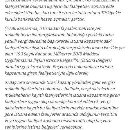
(3) İstisnadan yararlanabilmek için birinci fıkrada belirtilen
faaliyetlerde bulunan kişilerin bu faaliyetleri sonucu elde
edecekleri tüm hasılatı tahsil etmelerini teminen Türkiye’de
kurulu bankalarda hesap açmaları şarttır.
(4) Bu kapsamda, istisnadan faydalanmak isteyen
mükelleflerin ikametgâhlarının bulunduğu yerdeki tarha
yetkili vergi dairesine başvurarak istisna kapsamındaki
faaliyetlerine ilişkin olarak ilgili vergi dairelerinden Ek-1’de yer
alan “193 Sayılı Kanunun Mükerrer 20/B Maddesi
Uygulamasına İlişkin İstisna Belgesi”ni (İstisna Belgesi)
almaları gerekmektedir. Başvuruda bulunanların istisna
kapsamına giren faaliyetleriyle ilgili olarak;
a) Başvuru öncesinde ticari kazanç yönünden gelir vergisi
mükellefiyetlerinin bulunması halinde, vergi dairelerince
mükelleflerin kayıtlı faaliyetlerinin istisna kapsamına giren
faaliyetlere uygun olup olmadığı kontrol edilecek, vergi
dairelerine kayıtlı bu faaliyetlerin mezkûr madde hükmüne
göre istisna edilen faaliyetler arasında olduğunun tespitini
veya uygun faaliyet kodunun tesisini müteakip başvuru
sahiplerine istisna belgeleri verilecektir.