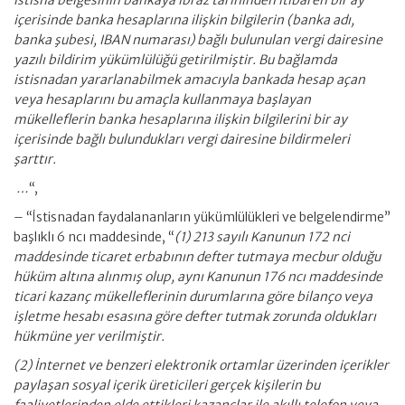
istisna belgesinin bankaya ibraz tarihinden itibaren bir ay
içerisinde banka hesaplarına ilişkin bilgilerin (banka adı,
banka şubesi, IBAN numarası) bağlı bulunulan vergi dairesine
yazılı bildirim yükümlülüğü getirilmiştir. Bu bağlamda
istisnadan yararlanabilmek amacıyla bankada hesap açan
veya hesaplarını bu amaçla kullanmaya başlayan
mükelleflerin banka hesaplarına ilişkin bilgilerini bir ay
içerisinde bağlı bulundukları vergi dairesine bildirmeleri
şarttır.
…
“,
– “İstisnadan faydalananların yükümlülükleri ve belgelendirme”
başlıklı 6 ncı maddesinde, “
(1) 213 sayılı Kanunun 172 nci
maddesinde ticaret erbabının defter tutmaya mecbur olduğu
hüküm altına alınmış olup, aynı Kanunun 176 ncı maddesinde
ticari kazanç mükelleflerinin durumlarına göre bilanço veya
işletme hesabı esasına göre defter tutmak zorunda oldukları
hükmüne yer verilmiştir.
(2) İnternet ve benzeri elektronik ortamlar üzerinden içerikler
paylaşan sosyal içerik üreticileri gerçek kişilerin bu