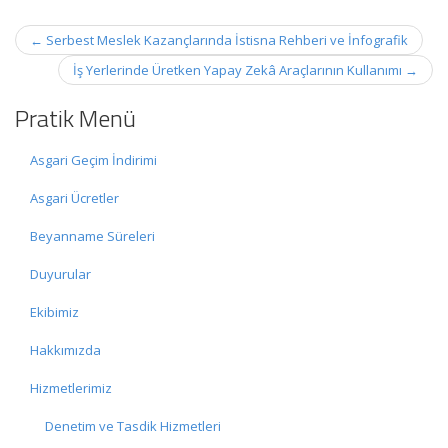
Post
←
Serbest Meslek Kazançlarında İstisna Rehberi ve İnfografik
navigation
İş Yerlerinde Üretken Yapay Zekâ Araçlarının Kullanımı
→
Pratik Menü
Asgari Geçim İndirimi
Asgari Ücretler
Beyanname Süreleri
Duyurular
Ekibimiz
Hakkımızda
Hizmetlerimiz
Denetim ve Tasdik Hizmetleri