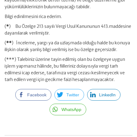
kaydolma/elektronik defter tutma) ve belge düzenleme gibi
yükümlülüklerinizin bulunmayacağı tabiidir.
Bilgi edinilmesini rica ederim.
(
*
) Bu Özelge 213 sayılı Vergi Usul Kanununun 413.maddesine
dayanılarak verilmiştir.
(
**
) İnceleme, yargı ya da uzlaşmada olduğu halde bu konuya
ilişkin olarak yanlış bilgi verilmiş ise bu özelge geçersizdir.
(***) Talebiniz üzerine tayin edilmiş olan bu özelgeye uygun
işlem yapmanız hâlinde, bu fiilleriniz dolayısıyla vergi tarh
edilmesi icap ederse, tarafınıza vergi cezası kesilmeyecek ve
tarh edilen vergi için gecikme faizi hesaplanmayacaktır.
Facebook
Twitter
LinkedIn
WhatsApp