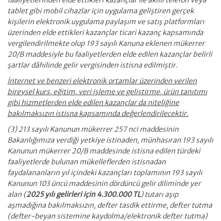
faaliyetlerinden elde ettikleri kazançlar ile akıllı telefon veya
tablet gibi mobil cihazlar için uygulama geliştiren gerçek
kişilerin elektronik uygulama paylaşım ve satış platformları
üzerinden elde ettikleri kazançlar ticari kazanç kapsamında
vergilendirilmekte olup 193 sayılı Kanuna eklenen mükerrer
20/B maddesiyle bu faaliyetlerden elde edilen kazançlar belirli
şartlar dâhilinde gelir vergisinden istisna edilmiştir.
İnternet ve benzeri elektronik ortamlar üzerinden verilen
bireysel kurs, eğitim, veri işleme ve geliştirme, ürün tanıtımı
gibi hizmetlerden elde edilen kazançlar da niteliğine
bakılmaksızın istisna kapsamında değerlendirilecektir.
(3) 213 sayılı Kanunun mükerrer 257 nci maddesinin
Bakanlığımıza verdiği yetkiye istinaden, münhasıran 193 sayılı
Kanunun mükerrer 20/B maddesinde istisna edilen türdeki
faaliyetlerde bulunan mükelleflerden istisnadan
faydalananların yıl içindeki kazançları toplamının 193 sayılı
Kanunun 103 üncü maddesinin dördüncü gelir diliminde yer
alan (
2025 yılı gelirleri için 4.300.000 TL
) tutarı aşıp
aşmadığına bakılmaksızın, defter tasdik ettirme, defter tutma
(defter-beyan sistemine kaydolma/elektronik defter tutma)