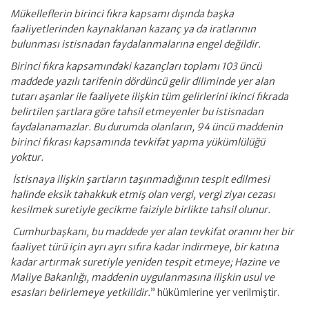
Mükelleflerin birinci fıkra kapsamı dışında başka
faaliyetlerinden kaynaklanan kazanç ya da iratlarının
bulunması istisnadan faydalanmalarına engel değildir.
Birinci fıkra kapsamındaki kazançları toplamı 103 üncü
maddede yazılı tarifenin dördüncü gelir diliminde yer alan
tutarı aşanlar ile faaliyete ilişkin tüm gelirlerini ikinci fıkrada
belirtilen şartlara göre tahsil etmeyenler bu istisnadan
faydalanamazlar. Bu durumda olanların, 94 üncü maddenin
birinci fıkrası kapsamında tevkifat yapma yükümlülüğü
yoktur.
İstisnaya ilişkin şartların taşınmadığının tespit edilmesi
halinde eksik tahakkuk etmiş olan vergi, vergi ziyaı cezası
kesilmek suretiyle gecikme faiziyle birlikte tahsil olunur.
Cumhurbaşkanı, bu maddede yer alan tevkifat oranını her bir
faaliyet türü için ayrı ayrı sıfıra kadar indirmeye, bir katına
kadar artırmak suretiyle yeniden tespit etmeye; Hazine ve
Maliye Bakanlığı, maddenin uygulanmasına ilişkin usul ve
esasları belirlemeye yetkilidir.
” hükümlerine yer verilmiştir.