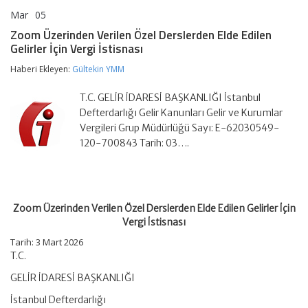
Mar
05
Zoom
yorumlar kapalı
Üzerinden
Zoom Üzerinden Verilen Özel Derslerden Elde Edilen
Verilen
Gelirler İçin Vergi İstisnası
Özel
Derslerden
Haberi Ekleyen:
Gültekin YMM
Elde
Edilen
Gelirler
T.C. GELİR İDARESİ BAŞKANLIĞI İstanbul
İçin
Defterdarlığı Gelir Kanunları Gelir ve Kurumlar
Vergi
Vergileri Grup Müdürlüğü Sayı: E-62030549-
İstisnası
120-700843 Tarih: 03….
için
Zoom Üzerinden Verilen Özel Derslerden Elde Edilen Gelirler İçin
Vergi İstisnası
Tarih:
3 Mart 2026
T.C.
GELİR İDARESİ BAŞKANLIĞI
İstanbul Defterdarlığı