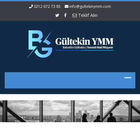
0212 672 73 85
info@gultekinymm.com
Teklif Alın