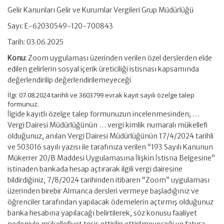
Gelir Kanunları Gelir ve Kurumlar Vergileri Grup Müdürlüğü
Sayı: E-62030549-120-700843
Tarih: 03.06.2025
Konu:
Zoom uygulaması üzerinden verilen özel derslerden elde
edilen gelirlerin sosyal içerik üreticiliği istisnası kapsamında
değerlendirilip değerlendirilemeyeceği
İlgi: 07.08.2024 tarihli ve 3603799 evrak kayıt sayılı özelge talep
formunuz.
İlgide kayıtlı özelge talep formunuzun incelenmesinden; …
Vergi Dairesi Müdürlüğünün … vergi kimlik numaralı mükellefi
olduğunuz, anılan Vergi Dairesi Müdürlüğünün 17/4/2024 tarihli
ve 503016 sayılı yazısı ile tarafınıza verilen “193 Sayılı Kanunun
Mükerrer 20/B Maddesi Uygulamasına İlişkin İstisna Belgesine”
istinaden bankada hesap açtırarak ilgili vergi dairesine
bildirdiğiniz, 7/8/2024 tarihinden itibaren “Zoom” uygulaması
üzerinden birebir Almanca dersleri vermeye başladığınız ve
öğrenciler tarafından yapılacak ödemelerin açtırmış olduğunuz
banka hesabına yapılacağı belirtilerek, söz konusu faaliyet