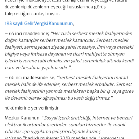
nedeniyle mükellefiyet tesis ettirilip ettirilmeyeceği ve fatura
düzenlenip düzenlenmeyeceği hususlarında görüş
talep ettiğiniz anlaşılmıştır.
193 sayılı Gelir Vergisi Kanununun
;
– 65 inci maddesinde;
“Her türlü serbest meslek faaliyetinden
doğan kazançlar serbest meslek kazancıdır. Serbest meslek
faaliyeti; sermayeden ziyade şahsi mesaiye, ilmi veya mesleki
bilgiye veya ihtisasa dayanan ve ticari mahiyette olmıyan
işlerin işverene tabi olmaksızın şahsi sorumluluk altında kendi
nam ve hesabına yapılmasıdır.”
,
– 66 ncı maddesinde ise;
“Serbest meslek faaliyetini mutad
meslek halinde ifa edenler, serbest meslek erbabıdır. Serbest
meslek faaliyetinin yanında meslekten başka bir iş veya görev
ile devamlı olarak uğraşılması bu vasfı değiştirmez.”
hükümlerine yer verilmiştir.
Mezkur Kanunun,
“Sosyal içerik üreticiliği, internet ve benzeri
elektronik ortamlar üzerinden sunulan hizmetler ile mobil
cihazlar için uygulama geliştiriciliğinde kazanç
istisnası”
başlıklı mükerrer 20/B maddesinde, “
İnternet ve