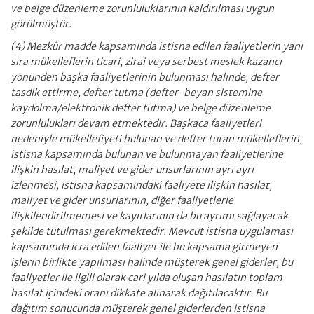
ve belge düzenleme zorunluluklarının kaldırılması uygun
görülmüştür.
(4) Mezkûr madde kapsamında istisna edilen faaliyetlerin yanı
sıra mükelleflerin ticari, zirai veya serbest meslek kazancı
yönünden başka faaliyetlerinin bulunması halinde, defter
tasdik ettirme, defter tutma (defter-beyan sistemine
kaydolma/elektronik defter tutma) ve belge düzenleme
zorunlulukları devam etmektedir. Başkaca faaliyetleri
nedeniyle mükellefiyeti bulunan ve defter tutan mükelleflerin,
istisna kapsamında bulunan ve bulunmayan faaliyetlerine
ilişkin hasılat, maliyet ve gider unsurlarının ayrı ayrı
izlenmesi, istisna kapsamındaki faaliyete ilişkin hasılat,
maliyet ve gider unsurlarının, diğer faaliyetlerle
ilişkilendirilmemesi ve kayıtlarının da bu ayrımı sağlayacak
şekilde tutulması gerekmektedir. Mevcut istisna uygulaması
kapsamında icra edilen faaliyet ile bu kapsama girmeyen
işlerin birlikte yapılması halinde müşterek genel giderler, bu
faaliyetler ile ilgili olarak cari yılda oluşan hasılatın toplam
hasılat içindeki oranı dikkate alınarak dağıtılacaktır. Bu
dağıtım sonucunda müşterek genel giderlerden istisna