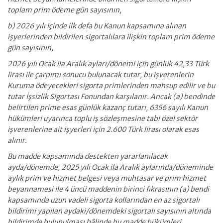
toplam prim ödeme gün sayısının,
b) 2026 yılı içinde ilk defa bu Kanun kapsamına alınan
işyerlerinden bildirilen sigortalılara ilişkin toplam prim ödeme
gün sayısının,
2026 yılı Ocak ila Aralık ayları/dönemi için günlük 42,33 Türk
lirası ile çarpımı sonucu bulunacak tutar, bu işverenlerin
Kuruma ödeyecekleri sigorta primlerinden mahsup edilir ve bu
tutar İşsizlik Sigortası Fonundan karşılanır. Ancak (a) bendinde
belirtilen prime esas günlük kazanç tutarı, 6356 sayılı Kanun
hükümleri uyarınca toplu iş sözleşmesine tabi özel sektör
işverenlerine ait işyerleri için 2.600 Türk lirası olarak esas
alınır.
Bu madde kapsamında destekten yararlanılacak
ayda/dönemde, 2025 yılı Ocak ila Aralık aylarında/döneminde
aylık prim ve hizmet belgesi veya muhtasar ve prim hizmet
beyannamesi ile 4 üncü maddenin birinci fıkrasının (a) bendi
kapsamında uzun vadeli sigorta kollarından en az sigortalı
bildirimi yapılan aydaki/dönemdeki sigortalı sayısının altında
bildirimde bulunulması hâlinde bu madde hükümleri