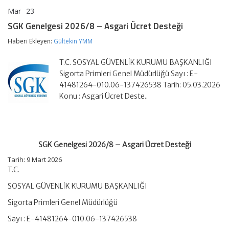
Mar
23
SGK
yorumlar kapalı
Genelgesi
SGK Genelgesi 2026/8 – Asgari Ücret Desteği
2026/8
–
Haberi Ekleyen:
Gültekin YMM
Asgari
Ücret
T.C. SOSYAL GÜVENLİK KURUMU BAŞKANLIĞI
Desteği
için
Sigorta Primleri Genel Müdürlüğü Sayı : E-
41481264-010.06-137426538 Tarih: 05.03.2026
Konu : Asgari Ücret Deste..
SGK Genelgesi 2026/8 – Asgari Ücret Desteği
Tarih:
9 Mart 2026
T.C.
SOSYAL GÜVENLİK KURUMU BAŞKANLIĞI
Sigorta Primleri Genel Müdürlüğü
Sayı : E-41481264-010.06-137426538