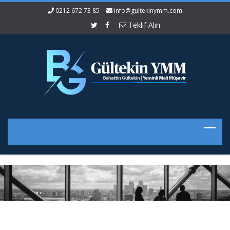
0212 672 73 85
info@gultekinymm.com
Teklif Alın