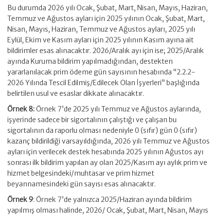
Bu durumda 2026 yılı Ocak, Şubat, Mart, Nisan, Mayıs, Haziran,
Temmuz ve Ağustos ayları için 2025 yılının Ocak, Şubat, Mart,
Nisan, Mayıs, Haziran, Temmuz ve Ağustos ayları, 2025 yılı
Eylül, Ekim ve Kasım ayları için 2025 yılının Kasım ayına ait
bildirimler esas alınacaktır. 2026/Aralık ayı için ise; 2025/Aralık
ayında Kuruma bildirim yapılmadığından, destekten
yararlanılacak prim ödeme gün sayısının hesabında “2.2.2-
2026 Yılında Tescil Edilmiş/Edilecek Olan İşyerleri” başlığında
belirtilen usul ve esaslar dikkate alınacaktır.
Örnek 8:
Örnek 7’de 2025 yılı Temmuz ve Ağustos aylarında,
işyerinde sadece bir sigortalının çalıştığı ve çalışan bu
sigortalının da raporlu olması nedeniyle 0 (sıfır) gün 0 (sıfır)
kazanç bildirildiği varsayıldığında, 2026 yılı Temmuz ve Ağustos
ayları için verilecek destek hesabında 2025 yılının Ağustos ayı
sonrası ilk bildirim yapılan ay olan 2025/Kasım ayı aylık prim ve
hizmet belgesindeki/muhtasar ve prim hizmet
beyannamesindeki gün sayısı esas alınacaktır.
Örnek 9
: Örnek 7’de yalnızca 2025/Haziran ayında bildirim
yapılmış olması halinde, 2026/ Ocak, Şubat, Mart, Nisan, Mayıs