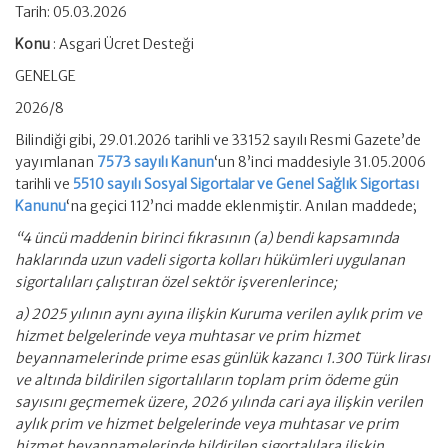
Tarih: 05.03.2026
Konu
: Asgari Ücret Desteği
GENELGE
2026/8
Bilindiği gibi, 29.01.2026 tarihli ve 33152 sayılı Resmi Gazete’de
yayımlanan
7573 sayılı Kanun
‘un 8’inci maddesiyle 31.05.2006
tarihli ve
5510 sayılı Sosyal Sigortalar ve Genel Sağlık Sigortası
Kanunu
‘na geçici 112’nci madde eklenmiştir. Anılan maddede;
“4 üncü maddenin birinci fıkrasının (a) bendi kapsamında
haklarında uzun vadeli sigorta kolları hükümleri uygulanan
sigortalıları çalıştıran özel sektör işverenlerince;
a) 2025 yılının aynı ayına ilişkin Kuruma verilen aylık prim ve
hizmet belgelerinde veya muhtasar ve prim hizmet
beyannamelerinde prime esas günlük kazancı 1.300 Türk lirası
ve altında bildirilen sigortalıların toplam prim ödeme gün
sayısını geçmemek üzere, 2026 yılında cari aya ilişkin verilen
aylık prim ve hizmet belgelerinde veya muhtasar ve prim
hizmet beyannamelerinde bildirilen sigortalılara ilişkin