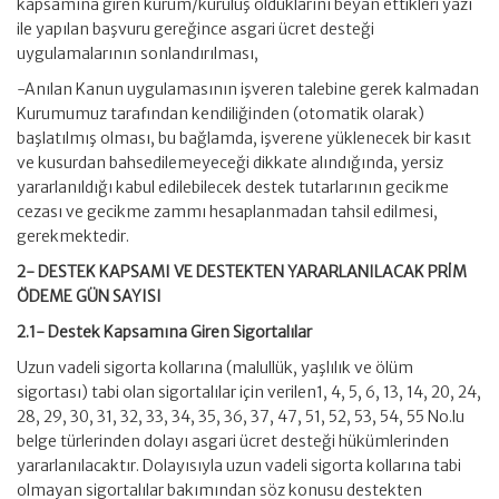
kapsamına giren kurum/kuruluş olduklarını beyan ettikleri yazı
ile yapılan başvuru gereğince asgari ücret desteği
uygulamalarının sonlandırılması,
-Anılan Kanun uygulamasının işveren talebine gerek kalmadan
Kurumumuz tarafından kendiliğinden (otomatik olarak)
başlatılmış olması, bu bağlamda, işverene yüklenecek bir kasıt
ve kusurdan bahsedilemeyeceği dikkate alındığında, yersiz
yararlanıldığı kabul edilebilecek destek tutarlarının gecikme
cezası ve gecikme zammı hesaplanmadan tahsil edilmesi,
gerekmektedir.
2- DESTEK KAPSAMI VE DESTEKTEN YARARLANILACAK PRİM
ÖDEME GÜN SAYISI
2.1- Destek Kapsamına Giren Sigortalılar
Uzun vadeli sigorta kollarına (malullük, yaşlılık ve ölüm
sigortası) tabi olan sigortalılar için verilen1, 4, 5, 6, 13, 14, 20, 24,
28, 29, 30, 31, 32, 33, 34, 35, 36, 37, 47, 51, 52, 53, 54, 55 No.lu
belge türlerinden dolayı asgari ücret desteği hükümlerinden
yararlanılacaktır. Dolayısıyla uzun vadeli sigorta kollarına tabi
olmayan sigortalılar bakımından söz konusu destekten