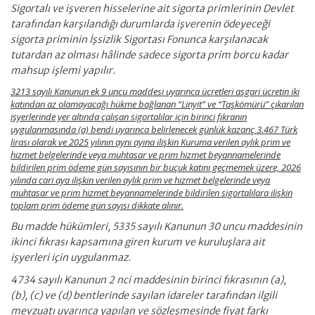
Sigortalı ve işveren hisselerine ait sigorta primlerinin Devlet
tarafından karşılandığı durumlarda işverenin ödeyeceği
sigorta priminin İşsizlik Sigortası Fonunca karşılanacak
tutardan az olması hâlinde sadece sigorta prim borcu kadar
mahsup işlemi yapılır.
3213 sayılı Kanunun ek 9 uncu maddesi uyarınca ücretleri asgari ücretin iki
katından az olamayacağı hükme bağlanan “Linyit” ve “Taşkömürü” çıkarılan
işyerlerinde yer altında çalışan sigortalılar için birinci fıkranın
uygulanmasında (a) bendi uyarınca belirlenecek günlük kazanç 3.467 Türk
lirası olarak ve 2025 yılının aynı ayına ilişkin Kuruma verilen aylık prim ve
hizmet belgelerinde veya muhtasar ve prim hizmet beyannamelerinde
bildirilen prim ödeme gün sayısının bir buçuk katını geçmemek üzere, 2026
yılında cari aya ilişkin verilen aylık prim ve hizmet belgelerinde veya
muhtasar ve prim hizmet beyannamelerinde bildirilen sigortalılara ilişkin
toplam prim ödeme gün sayısı dikkate alınır.
Bu madde hükümleri, 5335 sayılı Kanunun 30 uncu maddesinin
ikinci fıkrası kapsamına giren kurum ve kuruluşlara ait
işyerleri için uygulanmaz.
4734 sayılı Kanunun 2 nci maddesinin birinci fıkrasının (a),
(b), (c) ve (d) bentlerinde sayılan idareler tarafından ilgili
mevzuatı uyarınca yapılan ve sözleşmesinde fiyat farkı