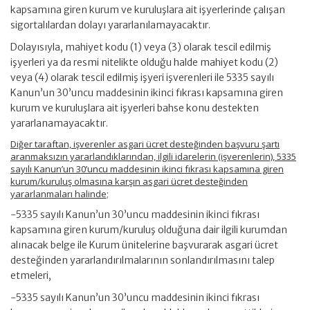
kapsamına giren kurum ve kuruluşlara ait işyerlerinde çalışan
sigortalılardan dolayı yararlanılamayacaktır.
Dolayısıyla, mahiyet kodu (1) veya (3) olarak tescil edilmiş
işyerleri ya da resmi nitelikte olduğu halde mahiyet kodu (2)
veya (4) olarak tescil edilmiş işyeri işverenleri ile 5335 sayılı
Kanun’un 30’uncu maddesinin ikinci fıkrası kapsamına giren
kurum ve kuruluşlara ait işyerleri bahse konu destekten
yararlanamayacaktır.
Diğer taraftan, işverenler asgari ücret desteğinden başvuru şartı
aranmaksızın yararlandıklarından, ilgili idarelerin (işverenlerin), 5335
sayılı Kanun’un 30’uncu maddesinin ikinci fıkrası kapsamına giren
kurum/kuruluş olmasına karşın asgari ücret desteğinden
yararlanmaları halinde;
-5335 sayılı Kanun’un 30’uncu maddesinin ikinci fıkrası
kapsamına giren kurum/kuruluş olduğuna dair ilgili kurumdan
alınacak belge ile Kurum ünitelerine başvurarak asgari ücret
desteğinden yararlandırılmalarının sonlandırılmasını talep
etmeleri,
-5335 sayılı Kanun’un 30’uncu maddesinin ikinci fıkrası