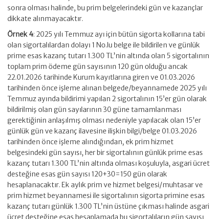
sonra olması halinde, bu prim belgelerindeki gün ve kazançlar
dikkate alınmayacaktır.
Örnek 4
: 2025 yılı Temmuz ayı için bütün sigorta kollarına tabi
olan sigortalılardan dolayı 1 No.lu belge ile bildirilen ve günlük
prime esas kazanç tutarı 1.300 TL’nin altında olan 5 sigortalının
toplam prim ödeme gün sayısının 120 gün olduğu ancak
22.01.2026 tarihinde Kurum kayıtlarına giren ve 01.03.2026
tarihinden önce işleme alınan belgede/beyannamede 2025 yılı
Temmuz ayında bildirimi yapılan 2 sigortalının 15’er gün olarak
bildirilmiş olan gün sayılarının 30 güne tamamlanması
gerektiğinin anlaşılmış olması nedeniyle yapılacak olan 15’er
günlük gün ve kazanç ilavesine ilişkin bilgi/belge 01.03.2026
tarihinden önce işleme alındığından, ek prim hizmet
belgesindeki gün sayısı, her bir sigortalının günlük prime esas
kazanç tutarı 1.300 TL’nin altında olması koşuluyla, asgari ücret
desteğine esas gün sayısı 120+30=150 gün olarak
hesaplanacaktır. Ek aylık prim ve hizmet belgesi/muhtasar ve
prim hizmet beyannamesi ile sigortalının sigorta primine esas
kazanç tutarı günlük 1.300 TL’nin üstüne çıkması halinde asgari
ücret desteğine esas hesaplamada bu sigortalıların gün sayısı