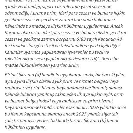
muhtasar ve prim hizmet beyannamelerinin yasal süresi
içinde verilmediği, sigorta primlerinin yasal süresinde
ödenmediği, Kuruma prim, idari para cezası ve bunlara ilişkin
gecikme cezası ve gecikme zammı borcunun bulunması
hâllerinde bu maddeye ilişkin hükümler uygulanmaz. Ancak
Kuruma olan prim, idari para cezası ve bunlara ilişkin gecikme
cezası ve gecikme zammı borçlarını 6183 sayılı Kanunun 48
inci maddesine göre tecil ve taksitlendiren ya da ilgili diğer
kanunlar uyarınca yapılandıran işverenler bu tecil ve
taksitlendirme veya yapılandırma devam ettiği sürece bu
madde hükümlerinden yararlandırılır.
Birinci fıkranın (a) bendinin uygulanmasında, bir önceki yılın
aynı ayına ilişkin olarak aylık prim ve hizmet belgesi veya
muhtasar ve prim hizmet beyannamesi verilmemiş olması
hâlinde bildirim yapılmış takip eden ilk aya ilişkin aylık prim
ve hizmet belgesindeki veya muhtasar ve prim hizmet
beyannamesindeki bildirimler esas alınır. 2026 yılından önce
bu Kanun kapsamına alınmış ancak 2025 yılında sigortalı
çalıştırmamış işyerleri hakkında birinci fıkranın (b) bendi
hükümleri uygulanır.