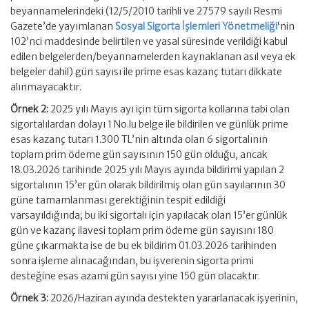
beyannamelerindeki (12/5/2010 tarihli ve 27579 sayılı Resmi
Gazete’de yayımlanan
Sosyal Sigorta İşlemleri Yönetmeliği
‘nin
102’nci maddesinde belirtilen ve yasal süresinde verildiği kabul
edilen belgelerden/beyannamelerden kaynaklanan asıl veya ek
belgeler dahil) gün sayısı ile prime esas kazanç tutarı dikkate
alınmayacaktır.
Örnek 2:
2025 yılı Mayıs ayı için tüm sigorta kollarına tabi olan
sigortalılardan dolayı 1 No.lu belge ile bildirilen ve günlük prime
esas kazanç tutarı 1.300 TL’nin altında olan 6 sigortalının
toplam prim ödeme gün sayısının 150 gün olduğu, ancak
18.03.2026 tarihinde 2025 yılı Mayıs ayında bildirimi yapılan 2
sigortalının 15’er gün olarak bildirilmiş olan gün sayılarının 30
güne tamamlanması gerektiğinin tespit edildiği
varsayıldığında; bu iki sigortalı için yapılacak olan 15’er günlük
gün ve kazanç ilavesi toplam prim ödeme gün sayısını 180
güne çıkarmakta ise de bu ek bildirim 01.03.2026 tarihinden
sonra işleme alınacağından, bu işverenin sigorta primi
desteğine esas azami gün sayısı yine 150 gün olacaktır.
Örnek 3:
2026/Haziran ayında destekten yararlanacak işyerinin,