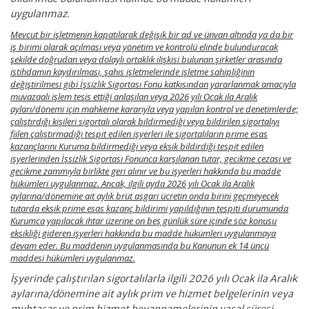
uygulanmaz.
Mevcut bir işletmenin kapatılarak değişik bir ad ve ünvan altında ya da bir
iş birimi olarak açılması veya yönetim ve kontrolü elinde bulunduracak
şekilde doğrudan veya dolaylı ortaklık ilişkisi bulunan şirketler arasında
istihdamın kaydırılması, şahıs işletmelerinde işletme sahipliğinin
değiştirilmesi gibi İşsizlik Sigortası Fonu katkısından yararlanmak amacıyla
muvazaalı işlem tesis ettiği anlaşılan veya 2026 yılı Ocak ila Aralık
ayları/dönemi için mahkeme kararıyla veya yapılan kontrol ve denetimlerde;
çalıştırdığı kişileri sigortalı olarak bildirmediği veya bildirilen sigortalıyı
fiilen çalıştırmadığı tespit edilen işyerleri ile sigortalıların prime esas
kazançlarını Kuruma bildirmediği veya eksik bildirdiği tespit edilen
işyerlerinden İşsizlik Sigortası Fonunca karşılanan tutar, gecikme cezası ve
gecikme zammıyla birlikte geri alınır ve bu işyerleri hakkında bu madde
hükümleri uygulanmaz. Ancak, ilgili ayda 2026 yılı Ocak ila Aralık
aylarına/dönemine ait aylık brüt asgari ücretin onda birini geçmeyecek
tutarda eksik prime esas
kazanç bildirimi yapıldığının tespiti durumunda
Kurumca yapılacak ihtar üzerine on beş günlük süre içinde söz konusu
eksikliği gideren işyerleri hakkında bu madde hükümleri uygulanmaya
devam eder. Bu maddenin uygulanmasında bu Kanunun ek 14 üncü
maddesi hükümleri uygulanmaz.
İşyerinde çalıştırılan sigortalılarla ilgili 2026 yılı Ocak ila Aralık
aylarına/dönemine ait aylık prim ve hizmet belgelerinin veya