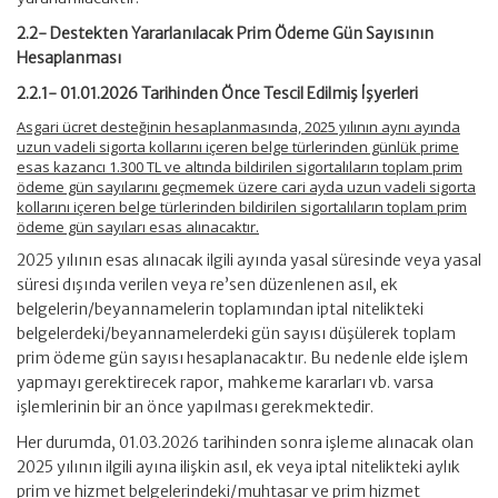
2.2- Destekten Yararlanılacak Prim Ödeme Gün Sayısının
Hesaplanması
2.2.1- 01.01.2026 Tarihinden Önce Tescil Edilmiş İşyerleri
Asgari ücret desteğinin hesaplanmasında, 2025 yılının aynı ayında
uzun vadeli sigorta kollarını içeren belge türlerinden günlük prime
esas kazancı 1.300 TL ve altında bildirilen sigortalıların toplam prim
ödeme gün sayılarını geçmemek üzere cari ayda uzun vadeli sigorta
kollarını içeren belge türlerinden bildirilen sigortalıların toplam prim
ödeme gün sayıları esas alınacaktır.
2025 yılının esas alınacak ilgili ayında yasal süresinde veya yasal
süresi dışında verilen veya re’sen düzenlenen asıl, ek
belgelerin/beyannamelerin toplamından iptal nitelikteki
belgelerdeki/beyannamelerdeki gün sayısı düşülerek toplam
prim ödeme gün sayısı hesaplanacaktır. Bu nedenle elde işlem
yapmayı gerektirecek rapor, mahkeme kararları vb. varsa
işlemlerinin bir an önce yapılması gerekmektedir.
Her durumda, 01.03.2026 tarihinden sonra işleme alınacak olan
2025 yılının ilgili ayına ilişkin asıl, ek veya iptal nitelikteki aylık
prim ve hizmet belgelerindeki/muhtasar ve prim hizmet