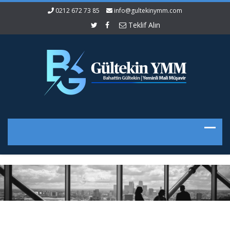
0212 672 73 85
info@gultekinymm.com
Teklif Alın