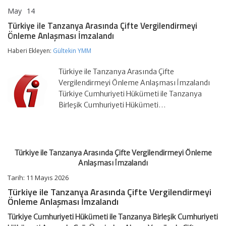
May
14
Türkiye
yorumlar kapalı
ile
Türkiye ile Tanzanya Arasında Çifte Vergilendirmeyi
Tanzanya
Önleme Anlaşması İmzalandı
Arasında
Çifte
Haberi Ekleyen:
Gültekin YMM
Vergilendirmeyi
Önleme
Anlaşması
Türkiye ile Tanzanya Arasında Çifte
İmzalandı
Vergilendirmeyi Önleme Anlaşması İmzalandı
için
Türkiye Cumhuriyeti Hükümeti ile Tanzanya
Birleşik Cumhuriyeti Hükümeti…
Türkiye ile Tanzanya Arasında Çifte Vergilendirmeyi Önleme
Anlaşması İmzalandı
Tarih:
11 Mayıs 2026
Türkiye ile Tanzanya Arasında Çifte Vergilendirmeyi
Önleme Anlaşması İmzalandı
Türkiye Cumhuriyeti Hükümeti ile Tanzanya Birleşik Cumhuriyeti