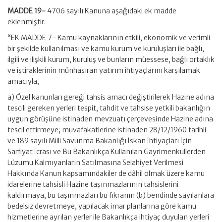
MADDE 19-
4706 sayılı Kanuna aşağıdaki ek madde
eklenmiştir.
“EK MADDE 7- Kamu kaynaklarının etkili, ekonomik ve verimli
bir şekilde kullanılması ve kamu kurum ve kuruluşları ile bağlı,
ilgili ve ilişkili kurum, kuruluş ve bunların müessese, bağlı ortaklık
ve iştiraklerinin münhasıran yatırım ihtiyaçlarını karşılamak
amacıyla,
a) Özel kanunları gereği tahsis amacı değiştirilerek Hazine adına
tescili gereken yerleri tespit, tahdit ve tahsise yetkili bakanlığın
uygun görüşüne istinaden mevzuatı çerçevesinde Hazine adına
tescil ettirmeye; muvafakatlerine istinaden 28/12/1960 tarihli
ve 189 sayılı Milli Savunma Bakanlığı İskan İhtiyaçları İçin
Sarfiyat İcrası ve Bu Bakanlıkça Kullanılan Gayrimenkullerden
Lüzumu Kalmıyanların Satılmasına Selahiyet Verilmesi
Hakkında Kanun kapsamındakiler de dâhil olmak üzere kamu
idarelerine tahsisli Hazine taşınmazlarının tahsislerini
kaldırmaya, bu taşınmazları bu fıkranın (b) bendinde sayılanlara
bedelsiz devretmeye, yapılacak imar planlarına göre kamu
hizmetlerine ayrılan yerler ile Bakanlıkça ihtiyaç duyulan yerleri