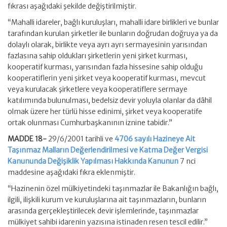
fıkrası aşağıdaki şekilde değiştirilmiştir.
“Mahalli idareler, bağlı kuruluşları, mahalli idare birlikleri ve bunlar
tarafından kurulan şirketler ile bunların doğrudan doğruya ya da
dolaylı olarak, birlikte veya ayrı ayrı sermayesinin yarısından
fazlasına sahip oldukları şirketlerin yeni şirket kurması,
kooperatif kurması, yarısından fazla hissesine sahip olduğu
kooperatiflerin yeni şirket veya kooperatif kurması, mevcut
veya kurulacak şirketlere veya kooperatiflere sermaye
katılımında bulunulması, bedelsiz devir yoluyla olanlar da dâhil
olmak üzere her türlü hisse edinimi, şirket veya kooperatife
ortak olunması Cumhurbaşkanının iznine tabidir.”
MADDE 18-
29/6/2001 tarihli ve
4706 sayılı Hazineye Ait
Taşınmaz Malların Değerlendirilmesi ve Katma Değer Vergisi
Kanununda Değişiklik Yapılması Hakkında Kanunun
7 nci
maddesine aşağıdaki fıkra eklenmiştir.
“Hazinenin özel mülkiyetindeki taşınmazlar ile Bakanlığın bağlı,
ilgili, ilişkili kurum ve kuruluşlarına ait taşınmazların, bunların
arasında gerçekleştirilecek devir işlemlerinde, taşınmazlar
mülkiyet sahibi idarenin yazısına istinaden resen tescil edilir.”