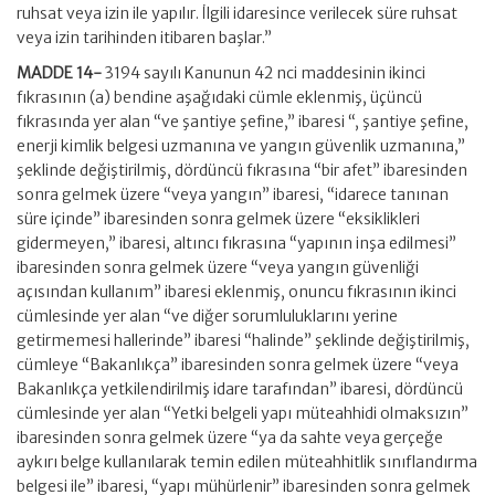
ruhsat veya izin ile yapılır. İlgili idaresince verilecek süre ruhsat
veya izin tarihinden itibaren başlar.”
MADDE 14-
3194 sayılı Kanunun 42 nci maddesinin ikinci
fıkrasının (a) bendine aşağıdaki cümle eklenmiş, üçüncü
fıkrasında yer alan “ve şantiye şefine,” ibaresi “, şantiye şefine,
enerji kimlik belgesi uzmanına ve yangın güvenlik uzmanına,”
şeklinde değiştirilmiş, dördüncü fıkrasına “bir afet” ibaresinden
sonra gelmek üzere “veya yangın” ibaresi, “idarece tanınan
süre içinde” ibaresinden sonra gelmek üzere “eksiklikleri
gidermeyen,” ibaresi, altıncı fıkrasına “yapının inşa edilmesi”
ibaresinden sonra gelmek üzere “veya yangın güvenliği
açısından kullanım” ibaresi eklenmiş, onuncu fıkrasının ikinci
cümlesinde yer alan “ve diğer sorumluluklarını yerine
getirmemesi hallerinde” ibaresi “halinde” şeklinde değiştirilmiş,
cümleye “Bakanlıkça” ibaresinden sonra gelmek üzere “veya
Bakanlıkça yetkilendirilmiş idare tarafından” ibaresi, dördüncü
cümlesinde yer alan “Yetki belgeli yapı müteahhidi olmaksızın”
ibaresinden sonra gelmek üzere “ya da sahte veya gerçeğe
aykırı belge kullanılarak temin edilen müteahhitlik sınıflandırma
belgesi ile” ibaresi, “yapı mühürlenir” ibaresinden sonra gelmek