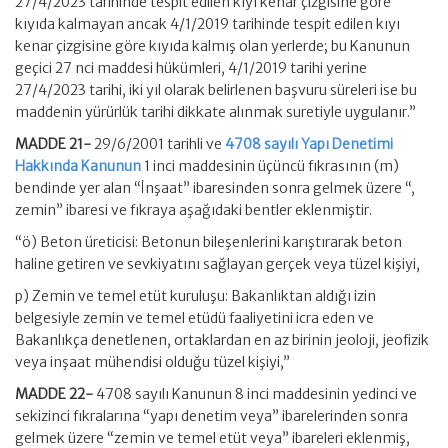
27/4/2023 tarihinde tespit edilen kıyı kenar çizgisine göre
kıyıda kalmayan ancak 4/1/2019 tarihinde tespit edilen kıyı
kenar çizgisine göre kıyıda kalmış olan yerlerde; bu Kanunun
geçici 27 nci maddesi hükümleri, 4/1/2019 tarihi yerine
27/4/2023 tarihi, iki yıl olarak belirlenen başvuru süreleri ise bu
maddenin yürürlük tarihi dikkate alınmak suretiyle uygulanır.”
MADDE 21-
29/6/2001 tarihli ve
4708 sayılı Yapı Denetimi
Hakkında Kanunun
1 inci maddesinin üçüncü fıkrasının (m)
bendinde yer alan “İnşaat” ibaresinden sonra gelmek üzere “,
zemin” ibaresi ve fıkraya aşağıdaki bentler eklenmiştir.
“ö) Beton üreticisi: Betonun bileşenlerini karıştırarak beton
haline getiren ve sevkiyatını sağlayan gerçek veya tüzel kişiyi,
p) Zemin ve temel etüt kuruluşu: Bakanlıktan aldığı izin
belgesiyle zemin ve temel etüdü faaliyetini icra eden ve
Bakanlıkça denetlenen, ortaklardan en az birinin jeoloji, jeofizik
veya inşaat mühendisi olduğu tüzel kişiyi,”
MADDE 22-
4708 sayılı Kanunun 8 inci maddesinin yedinci ve
sekizinci fıkralarına “yapı denetim veya” ibarelerinden sonra
gelmek üzere “zemin ve temel etüt veya” ibareleri eklenmiş,