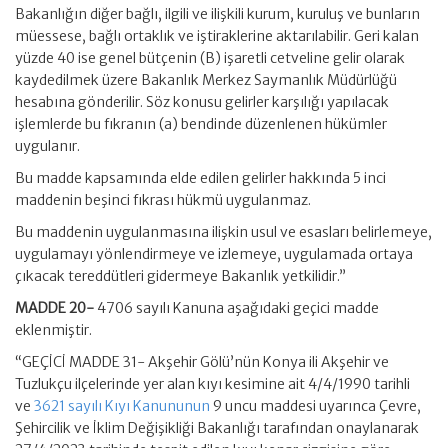
Bakanlığın diğer bağlı, ilgili ve ilişkili kurum, kuruluş ve bunların
müessese, bağlı ortaklık ve iştiraklerine aktarılabilir. Geri kalan
yüzde 40 ise genel bütçenin (B) işaretli cetveline gelir olarak
kaydedilmek üzere Bakanlık Merkez Saymanlık Müdürlüğü
hesabına gönderilir. Söz konusu gelirler karşılığı yapılacak
işlemlerde bu fıkranın (a) bendinde düzenlenen hükümler
uygulanır.
Bu madde kapsamında elde edilen gelirler hakkında 5 inci
maddenin beşinci fıkrası hükmü uygulanmaz.
Bu maddenin uygulanmasına ilişkin usul ve esasları belirlemeye,
uygulamayı yönlendirmeye ve izlemeye, uygulamada ortaya
çıkacak tereddütleri gidermeye Bakanlık yetkilidir.”
MADDE 20-
4706 sayılı Kanuna aşağıdaki geçici madde
eklenmiştir.
“GEÇİCİ MADDE 31- Akşehir Gölü’nün Konya ili Akşehir ve
Tuzlukçu ilçelerinde yer alan kıyı kesimine ait 4/4/1990 tarihli
ve
3621 sayılı Kıyı Kanununun
9 uncu maddesi uyarınca Çevre,
Şehircilik ve İklim Değişikliği Bakanlığı tarafından onaylanarak