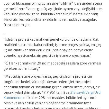
üçüncü fıkrasının birinci cümlesine “bildirilir” ibaresinden sonra
gelmek üzere “ve en geç üç ay içinde aynen veya değiştirilerek
kabulüne yönelik genel kurulda karar alınır” ibaresi eklenmiş,
ikinci cümlesi yürürlükten kaldırılmış ve maddeye aşağıdaki
fıkra eklenmiştir.
“İşletme projesi kat malikleri genel kurulunda onaylanır. Kat
malikleri kurulunca kabul edilmiş işletme projesi yoksa, en geç
üç ay içinde kat malikleri kurulunda onaylanıncaya kadar
yönetici, gecikmeksizin geçici bir işletme projesi yapar.”
“c) Her kat malikinin 20 nci maddedeki esaslara göre vermesi
gereken avans tutarı;”
“Mevcut işletme projesi varsa, geçici işletme projesi için
öngörülen bedel, yürürlüğü devam eden işletme projesi
bedelinin takvim yılı başından geçerli olmak üzere, her yıl, bir
önceki yıla ilişkin olarak 4/1/1961 tarihli ve
213 sayılı Vergi Usul
Kanununun
mükerrer 298 inci maddesi hükümleri uyarınca
tespit ve ilan edilen yeniden değerleme oranından fazla
olmamak kaydıyla belirlenir ve yukarıda belirlenen usulde kat