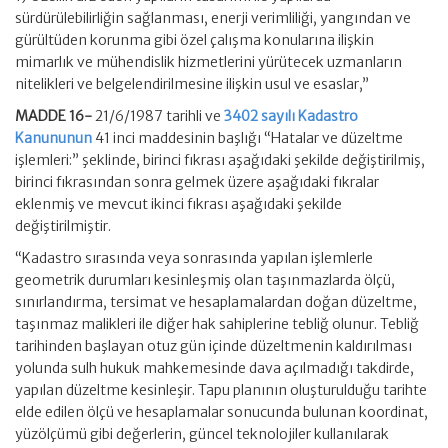
sürdürülebilirliğin sağlanması, enerji verimliliği, yangından ve
gürültüden korunma gibi özel çalışma konularına ilişkin
mimarlık ve mühendislik hizmetlerini yürütecek uzmanların
nitelikleri ve belgelendirilmesine ilişkin usul ve esaslar,”
MADDE 16-
21/6/1987 tarihli ve
3402 sayılı Kadastro
Kanununun
41 inci maddesinin başlığı “Hatalar ve düzeltme
işlemleri:” şeklinde, birinci fıkrası aşağıdaki şekilde değiştirilmiş,
birinci fıkrasından sonra gelmek üzere aşağıdaki fıkralar
eklenmiş ve mevcut ikinci fıkrası aşağıdaki şekilde
değiştirilmiştir.
“Kadastro sırasında veya sonrasında yapılan işlemlerle
geometrik durumları kesinleşmiş olan taşınmazlarda ölçü,
sınırlandırma, tersimat ve hesaplamalardan doğan düzeltme,
taşınmaz malikleri ile diğer hak sahiplerine tebliğ olunur. Tebliğ
tarihinden başlayan otuz gün içinde düzeltmenin kaldırılması
yolunda sulh hukuk mahkemesinde dava açılmadığı takdirde,
yapılan düzeltme kesinleşir. Tapu planının oluşturulduğu tarihte
elde edilen ölçü ve hesaplamalar sonucunda bulunan koordinat,
yüzölçümü gibi değerlerin, güncel teknolojiler kullanılarak