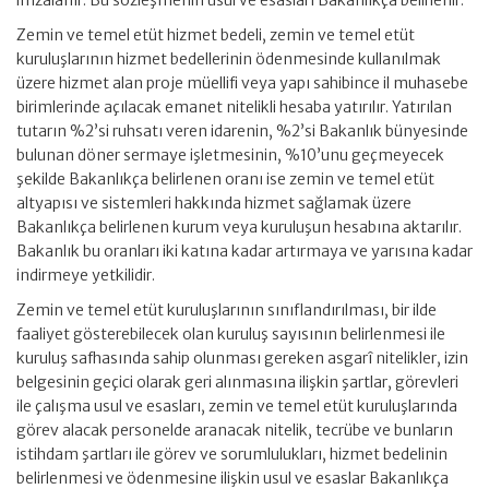
imzalanır. Bu sözleşmenin usul ve esasları Bakanlıkça belirlenir.
Zemin ve temel etüt hizmet bedeli, zemin ve temel etüt
kuruluşlarının hizmet bedellerinin ödenmesinde kullanılmak
üzere hizmet alan proje müellifi veya yapı sahibince il muhasebe
birimlerinde açılacak emanet nitelikli hesaba yatırılır. Yatırılan
tutarın %2’si ruhsatı veren idarenin, %2’si Bakanlık bünyesinde
bulunan döner sermaye işletmesinin, %10’unu geçmeyecek
şekilde Bakanlıkça belirlenen oranı ise zemin ve temel etüt
altyapısı ve sistemleri hakkında hizmet sağlamak üzere
Bakanlıkça belirlenen kurum veya kuruluşun hesabına aktarılır.
Bakanlık bu oranları iki katına kadar artırmaya ve yarısına kadar
indirmeye yetkilidir.
Zemin ve temel etüt kuruluşlarının sınıflandırılması, bir ilde
faaliyet gösterebilecek olan kuruluş sayısının belirlenmesi ile
kuruluş safhasında sahip olunması gereken asgarî nitelikler, izin
belgesinin geçici olarak geri alınmasına ilişkin şartlar, görevleri
ile çalışma usul ve esasları, zemin ve temel etüt kuruluşlarında
görev alacak personelde aranacak nitelik, tecrübe ve bunların
istihdam şartları ile görev ve sorumlulukları, hizmet bedelinin
belirlenmesi ve ödenmesine ilişkin usul ve esaslar Bakanlıkça