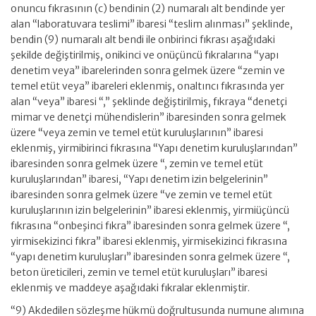
onuncu fıkrasının (c) bendinin (2) numaralı alt bendinde yer
alan “laboratuvara teslimi” ibaresi “teslim alınması” şeklinde,
bendin (9) numaralı alt bendi ile onbirinci fıkrası aşağıdaki
şekilde değiştirilmiş, onikinci ve onüçüncü fıkralarına “yapı
denetim veya” ibarelerinden sonra gelmek üzere “zemin ve
temel etüt veya” ibareleri eklenmiş, onaltıncı fıkrasında yer
alan “veya” ibaresi “,” şeklinde değiştirilmiş, fıkraya “denetçi
mimar ve denetçi mühendislerin” ibaresinden sonra gelmek
üzere “veya zemin ve temel etüt kuruluşlarının” ibaresi
eklenmiş, yirmibirinci fıkrasına “Yapı denetim kuruluşlarından”
ibaresinden sonra gelmek üzere “, zemin ve temel etüt
kuruluşlarından” ibaresi, “Yapı denetim izin belgelerinin”
ibaresinden sonra gelmek üzere “ve zemin ve temel etüt
kuruluşlarının izin belgelerinin” ibaresi eklenmiş, yirmiüçüncü
fıkrasına “onbeşinci fıkra” ibaresinden sonra gelmek üzere “,
yirmisekizinci fıkra” ibaresi eklenmiş, yirmisekizinci fıkrasına
“yapı denetim kuruluşları” ibaresinden sonra gelmek üzere “,
beton üreticileri, zemin ve temel etüt kuruluşları” ibaresi
eklenmiş ve maddeye aşağıdaki fıkralar eklenmiştir.
“9) Akdedilen sözleşme hükmü doğrultusunda numune alımına