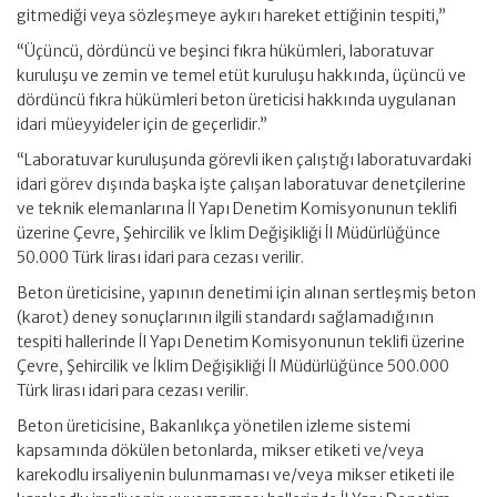
gitmediği veya sözleşmeye aykırı hareket ettiğinin tespiti,”
“Üçüncü, dördüncü ve beşinci fıkra hükümleri, laboratuvar
kuruluşu ve zemin ve temel etüt kuruluşu hakkında, üçüncü ve
dördüncü fıkra hükümleri beton üreticisi hakkında uygulanan
idari müeyyideler için de geçerlidir.”
“Laboratuvar kuruluşunda görevli iken çalıştığı laboratuvardaki
idari görev dışında başka işte çalışan laboratuvar denetçilerine
ve teknik elemanlarına İl Yapı Denetim Komisyonunun teklifi
üzerine Çevre, Şehircilik ve İklim Değişikliği İl Müdürlüğünce
50.000 Türk lirası idari para cezası verilir.
Beton üreticisine, yapının denetimi için alınan sertleşmiş beton
(karot) deney sonuçlarının ilgili standardı sağlamadığının
tespiti hallerinde İl Yapı Denetim Komisyonunun teklifi üzerine
Çevre, Şehircilik ve İklim Değişikliği İl Müdürlüğünce 500.000
Türk lirası idari para cezası verilir.
Beton üreticisine, Bakanlıkça yönetilen izleme sistemi
kapsamında dökülen betonlarda, mikser etiketi ve/veya
karekodlu irsaliyenin bulunmaması ve/veya mikser etiketi ile