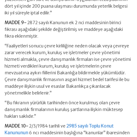
dört yıl içinde 200 puana ulaşması durumunda yeterlik belgesi
iki yıl süreyle iptal edilir.”
MADDE 9-
2872 sayılı Kanunun ek 2 nci maddesinin birinci
fıkrası aşağıdaki şekilde değiştirilmiş ve maddeye aşağıdaki
fıkra eklenmiştir.
“Faaliyetleri sonucu çevre kirliliğine neden olacak veya çevreye
zarar verecek kurum, kuruluş ve işletmeler çevre yönetimi
hizmeti almakla, çevre danışmanlık firmaları ise çevre yönetimi
hizmeti verdikleri kurum, kuruluş ve işletmelerin çevre
mevzuatına aykırı fiillerini Bakanlığa bildirmekle yükümlüdür.
Çevre danışmanlık firmasının asgari hizmet bedel tarifesi ile bu
maddeye ilişkin usul ve esaslar Bakanlıkça çıkarılacak
yönetmelikle belirlenir.”
“Bu fıkranın yürürlük tarihinden önce kurulmuş olan çevre
danışmanlık firmalarının kuruluş şartlarına ilişkin müktesep
hakları saklıdır.”
MADDE 10-
2/3/1984 tarihli ve
2985 sayılı Toplu Konut
Kanununun
6 ncı maddesinin başlığına “kanunlar” ibaresinden