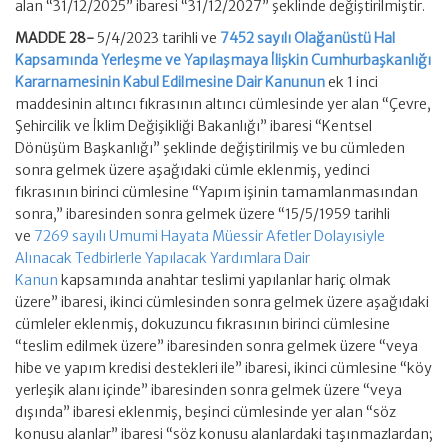
alan “31/12/2025” ibaresi “31/12/2027” şeklinde değiştirilmiştir.
MADDE 28-
5/4/2023 tarihli ve
7452 sayılı Olağanüstü Hal
Kapsamında Yerleşme ve Yapılaşmaya İlişkin Cumhurbaşkanlığı
Kararnamesinin Kabul Edilmesine Dair Kanunun
ek 1 inci
maddesinin altıncı fıkrasının altıncı cümlesinde yer alan “Çevre,
Şehircilik ve İklim Değişikliği Bakanlığı” ibaresi “Kentsel
Dönüşüm Başkanlığı” şeklinde değiştirilmiş ve bu cümleden
sonra gelmek üzere aşağıdaki cümle eklenmiş, yedinci
fıkrasının birinci cümlesine “Yapım işinin tamamlanmasından
sonra,” ibaresinden sonra gelmek üzere “15/5/1959 tarihli
ve
7269 sayılı Umumi Hayata Müessir Afetler Dolayısiyle
Alınacak Tedbirlerle Yapılacak Yardımlara Dair
Kanun
kapsamında anahtar teslimi yapılanlar hariç olmak
üzere” ibaresi, ikinci cümlesinden sonra gelmek üzere aşağıdaki
cümleler eklenmiş, dokuzuncu fıkrasının birinci cümlesine
“teslim edilmek üzere” ibaresinden sonra gelmek üzere “veya
hibe ve yapım kredisi destekleri ile” ibaresi, ikinci cümlesine “köy
yerleşik alanı içinde” ibaresinden sonra gelmek üzere “veya
dışında” ibaresi eklenmiş, beşinci cümlesinde yer alan “söz
konusu alanlar” ibaresi “söz konusu alanlardaki taşınmazlardan;