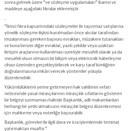
sonra gelmek üzere “ve sözleşme uygulamaları” ibaresi ve
maddeye aşağıdaki fıkralar eklenmiştir.
“İkinci fıkra kapsamındaki sözleşmeler ile taşınmaz satışlarına
yönelik sözleşme ilişkisi kurulmadan önce alıcılar tarafından
imzalanması gereken başvuru evrakları, müzakere tutanakları
ve buna benzer diğer evraklar; yazılı şekilde veya uzaktan
iletişim araçlarının kullanılması suretiyle mesafeli olarak ya da
mesafeli olsun olmasın bir bilişim veya elektronik haberleşme
cihazı üzerinden gerçekleştirilecek ve karşı taraf kimliğinin
doğrulanmasına imkân verecek yöntemler yoluyla
düzenlenebilir.
Yükümlülüklerini yerine getirmeyen hak sahibinin vefatı
neticesinde yasal mirasçılarının mirasçılık sıfatlarını gösteren
bir belgeyi sunmaması halinde Başkanlık, adli makamlardan
herhangi bir yetki almaksızın mirasçılık belgesi düzenlenmesi
için mahkeme veya noterliğe başvurabilir.
Başkanlık, görevleri ile ilgili dava ve icra işlemlerinde teminat
yatırmaktan muaftır.”