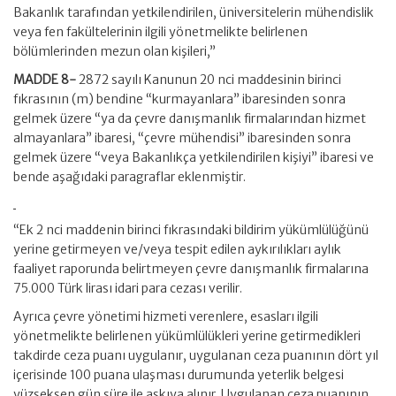
Bakanlık tarafından yetkilendirilen, üniversitelerin mühendislik
veya fen fakültelerinin ilgili yönetmelikte belirlenen
bölümlerinden mezun olan kişileri,”
MADDE 8-
2872 sayılı Kanunun 20 nci maddesinin birinci
fıkrasının (m) bendine “kurmayanlara” ibaresinden sonra
gelmek üzere “ya da çevre danışmanlık firmalarından hizmet
almayanlara” ibaresi, “çevre mühendisi” ibaresinden sonra
gelmek üzere “veya Bakanlıkça yetkilendirilen kişiyi” ibaresi ve
bende aşağıdaki paragraflar eklenmiştir.
“Ek 2 nci maddenin birinci fıkrasındaki bildirim yükümlülüğünü
yerine getirmeyen ve/veya tespit edilen aykırılıkları aylık
faaliyet raporunda belirtmeyen çevre danışmanlık firmalarına
75.000 Türk lirası idari para cezası verilir.
Ayrıca çevre yönetimi hizmeti verenlere, esasları ilgili
yönetmelikte belirlenen yükümlülükleri yerine getirmedikleri
takdirde ceza puanı uygulanır, uygulanan ceza puanının dört yıl
içerisinde 100 puana ulaşması durumunda yeterlik belgesi
yüzseksen gün süre ile askıya alınır. Uygulanan ceza puanının