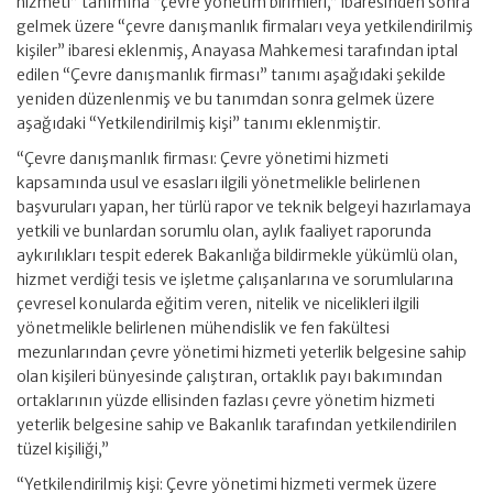
hizmeti” tanımına “çevre yönetim birimleri,” ibaresinden sonra
gelmek üzere “çevre danışmanlık firmaları veya yetkilendirilmiş
kişiler” ibaresi eklenmiş, Anayasa Mahkemesi tarafından iptal
edilen “Çevre danışmanlık firması” tanımı aşağıdaki şekilde
yeniden düzenlenmiş ve bu tanımdan sonra gelmek üzere
aşağıdaki “Yetkilendirilmiş kişi” tanımı eklenmiştir.
“Çevre danışmanlık firması: Çevre yönetimi hizmeti
kapsamında usul ve esasları ilgili yönetmelikle belirlenen
başvuruları yapan, her türlü rapor ve teknik belgeyi hazırlamaya
yetkili ve bunlardan sorumlu olan, aylık faaliyet raporunda
aykırılıkları tespit ederek Bakanlığa bildirmekle yükümlü olan,
hizmet verdiği tesis ve işletme çalışanlarına ve sorumlularına
çevresel konularda eğitim veren, nitelik ve nicelikleri ilgili
yönetmelikle belirlenen mühendislik ve fen fakültesi
mezunlarından çevre yönetimi hizmeti yeterlik belgesine sahip
olan kişileri bünyesinde çalıştıran, ortaklık payı bakımından
ortaklarının yüzde ellisinden fazlası çevre yönetim hizmeti
yeterlik belgesine sahip ve Bakanlık tarafından yetkilendirilen
tüzel kişiliği,”
“Yetkilendirilmiş kişi: Çevre yönetimi hizmeti vermek üzere