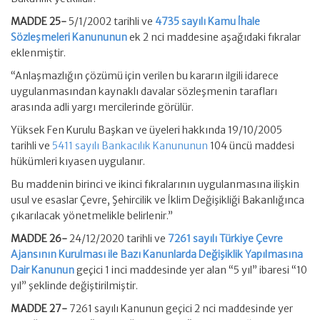
MADDE 25-
5/1/2002 tarihli ve
4735 sayılı Kamu İhale
Sözleşmeleri Kanununun
ek 2 nci maddesine aşağıdaki fıkralar
eklenmiştir.
“Anlaşmazlığın çözümü için verilen bu kararın ilgili idarece
uygulanmasından kaynaklı davalar sözleşmenin tarafları
arasında adli yargı mercilerinde görülür.
Yüksek Fen Kurulu Başkan ve üyeleri hakkında 19/10/2005
tarihli ve
5411 sayılı Bankacılık Kanununun
104 üncü maddesi
hükümleri kıyasen uygulanır.
Bu maddenin birinci ve ikinci fıkralarının uygulanmasına ilişkin
usul ve esaslar Çevre, Şehircilik ve İklim Değişikliği Bakanlığınca
çıkarılacak yönetmelikle belirlenir.”
MADDE 26-
24/12/2020 tarihli ve
7261 sayılı Türkiye Çevre
Ajansının Kurulması ile Bazı Kanunlarda Değişiklik Yapılmasına
Dair Kanunun
geçici 1 inci maddesinde yer alan “5 yıl” ibaresi “10
yıl” şeklinde değiştirilmiştir.
MADDE 27-
7261 sayılı Kanunun geçici 2 nci maddesinde yer