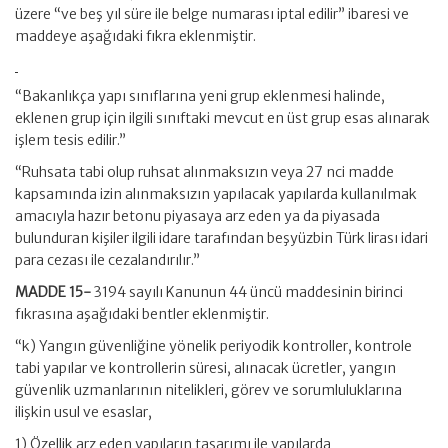
üzere “ve beş yıl süre ile belge numarası iptal edilir” ibaresi ve
maddeye aşağıdaki fıkra eklenmiştir.
“Bakanlıkça yapı sınıflarına yeni grup eklenmesi halinde,
eklenen grup için ilgili sınıftaki mevcut en üst grup esas alınarak
işlem tesis edilir.”
“Ruhsata tabi olup ruhsat alınmaksızın veya 27 nci madde
kapsamında izin alınmaksızın yapılacak yapılarda kullanılmak
amacıyla hazır betonu piyasaya arz eden ya da piyasada
bulunduran kişiler ilgili idare tarafından beşyüzbin Türk lirası idari
para cezası ile cezalandırılır.”
MADDE 15-
3194 sayılı Kanunun 44 üncü maddesinin birinci
fıkrasına aşağıdaki bentler eklenmiştir.
“k) Yangın güvenliğine yönelik periyodik kontroller, kontrole
tabi yapılar ve kontrollerin süresi, alınacak ücretler, yangın
güvenlik uzmanlarının nitelikleri, görev ve sorumluluklarına
ilişkin usul ve esaslar,
1) Özellik arz eden yapıların tasarımı ile yapılarda