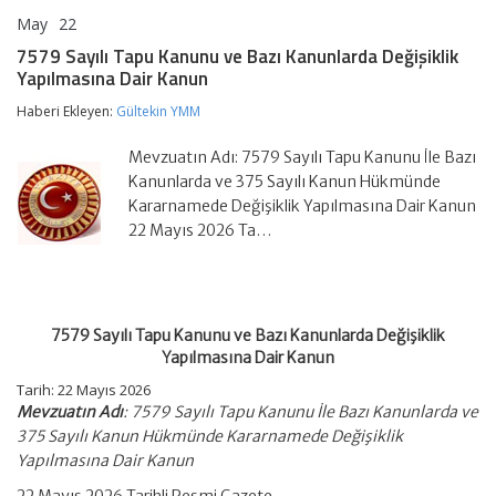
May
22
7579
yorumlar kapalı
Sayılı
7579 Sayılı Tapu Kanunu ve Bazı Kanunlarda Değişiklik
Tapu
Yapılmasına Dair Kanun
Kanunu
ve
Haberi Ekleyen:
Gültekin YMM
Bazı
Kanunlarda
Değişiklik
Mevzuatın Adı: 7579 Sayılı Tapu Kanunu İle Bazı
Yapılmasına
Kanunlarda ve 375 Sayılı Kanun Hükmünde
Dair
Kararnamede Değişiklik Yapılmasına Dair Kanun
Kanun
22 Mayıs 2026 Ta…
için
7579 Sayılı Tapu Kanunu ve Bazı Kanunlarda Değişiklik
Yapılmasına Dair Kanun
Tarih:
22 Mayıs 2026
Mevzuatın Adı
: 7579 Sayılı Tapu Kanunu İle Bazı Kanunlarda ve
375 Sayılı Kanun Hükmünde Kararnamede Değişiklik
Yapılmasına Dair Kanun