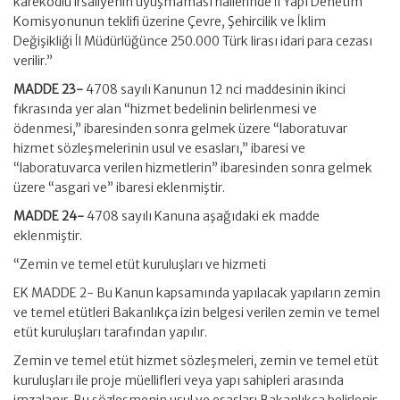
karekodlu irsaliyenin uyuşmaması hallerinde İl Yapı Denetim
Komisyonunun teklifi üzerine Çevre, Şehircilik ve İklim
Değişikliği İl Müdürlüğünce 250.000 Türk lirası idari para cezası
verilir.”
MADDE 23-
4708 sayılı Kanunun 12 nci maddesinin ikinci
fıkrasında yer alan “hizmet bedelinin belirlenmesi ve
ödenmesi,” ibaresinden sonra gelmek üzere “laboratuvar
hizmet sözleşmelerinin usul ve esasları,” ibaresi ve
“laboratuvarca verilen hizmetlerin” ibaresinden sonra gelmek
üzere “asgari ve” ibaresi eklenmiştir.
MADDE 24-
4708 sayılı Kanuna aşağıdaki ek madde
eklenmiştir.
“Zemin ve temel etüt kuruluşları ve hizmeti
EK MADDE 2- Bu Kanun kapsamında yapılacak yapıların zemin
ve temel etütleri Bakanlıkça izin belgesi verilen zemin ve temel
etüt kuruluşları tarafından yapılır.
Zemin ve temel etüt hizmet sözleşmeleri, zemin ve temel etüt
kuruluşları ile proje müellifleri veya yapı sahipleri arasında