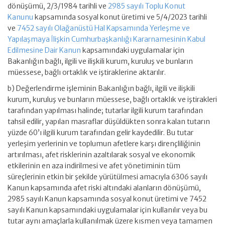
dönüşümü, 2/3/1984 tarihli ve
2985 sayılı Toplu Konut
Kanunu
kapsamında sosyal konut üretimi ve 5/4/2023 tarihli
ve
7452 sayılı Olağanüstü Hal Kapsamında Yerleşme ve
Yapılaşmaya İlişkin Cumhurbaşkanlığı Kararnamesinin Kabul
Edilmesine Dair Kanun
kapsamındaki uygulamalar için
Bakanlığın bağlı, ilgili ve ilişkili kurum, kuruluş ve bunların
müessese, bağlı ortaklık ve iştiraklerine aktarılır.
b) Değerlendirme işleminin Bakanlığın bağlı, ilgili ve ilişkili
kurum, kuruluş ve bunların müessese, bağlı ortaklık ve iştirakleri
tarafından yapılması halinde; tutarlar ilgili kurum tarafından
tahsil edilir, yapılan masraflar düşüldükten sonra kalan tutarın
yüzde 60’ı ilgili kurum tarafından gelir kaydedilir. Bu tutar
yerleşim yerlerinin ve toplumun afetlere karşı dirençliliğinin
artırılması, afet risklerinin azaltılarak sosyal ve ekonomik
etkilerinin en aza indirilmesi ve afet yönetiminin tüm
süreçlerinin etkin bir şekilde yürütülmesi amacıyla 6306 sayılı
Kanun kapsamında afet riski altındaki alanların dönüşümü,
2985 sayılı Kanun kapsamında sosyal konut üretimi ve 7452
sayılı Kanun kapsamındaki uygulamalar için kullanılır veya bu
tutar aynı amaçlarla kullanılmak üzere kısmen veya tamamen