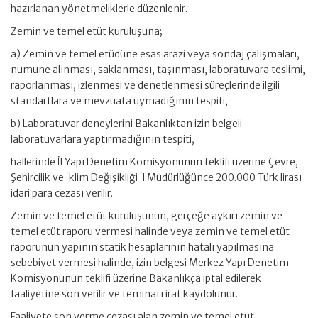
hazırlanan yönetmeliklerle düzenlenir.
Zemin ve temel etüt kuruluşuna;
a) Zemin ve temel etüdüne esas arazi veya sondaj çalışmaları,
numune alınması, saklanması, taşınması, laboratuvara teslimi,
raporlanması, izlenmesi ve denetlenmesi süreçlerinde ilgili
standartlara ve mevzuata uymadığının tespiti,
b) Laboratuvar deneylerini Bakanlıktan izin belgeli
laboratuvarlara yaptırmadığının tespiti,
hallerinde İl Yapı Denetim Komisyonunun teklifi üzerine Çevre,
Şehircilik ve İklim Değişikliği İl Müdürlüğünce 200.000 Türk lirası
idari para cezası verilir.
Zemin ve temel etüt kuruluşunun, gerçeğe aykırı zemin ve
temel etüt raporu vermesi halinde veya zemin ve temel etüt
raporunun yapının statik hesaplarının hatalı yapılmasına
sebebiyet vermesi halinde, izin belgesi Merkez Yapı Denetim
Komisyonunun teklifi üzerine Bakanlıkça iptal edilerek
faaliyetine son verilir ve teminatı irat kaydolunur.
Faaliyete son verme cezası alan zemin ve temel etüt