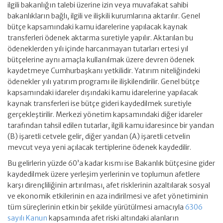
ilgili bakanlığın talebi üzerine izin veya muvafakat sahibi
bakanlıkların bağlı, ilgili ve ilişkili kurumlarına aktarılır. Genel
bütçe kapsamındaki kamu idarelerine yapılacak kaynak
transferleri ödenek aktarma suretiyle yapılır. Aktarılan bu
ödeneklerden yılı içinde harcanmayan tutarları ertesi yıl
bütçelerine aynı amaçla kullanılmak üzere devren ödenek
kaydetmeye Cumhurbaşkanı yetkilidir. Yatırım niteliğindeki
ödenekler yılı yatırım programı ile ilişkilendirilir. Genel bütçe
kapsamındaki idareler dışındaki kamu idarelerine yapılacak
kaynak transferleri ise bütçe gideri kaydedilmek suretiyle
gerçekleştirilir. Merkezi yönetim kapsamındaki diğer idareler
tarafından tahsil edilen tutarlar, ilgili kamu idaresince bir yandan
(B) işaretli cetvele gelir, diğer yandan (A) işaretli cetvelin
mevcut veya yeni açılacak tertiplerine ödenek kaydedilir.
Bu gelirlerin yüzde 60’a kadar kısmı ise Bakanlık bütçesine gider
kaydedilmek üzere yerleşim yerlerinin ve toplumun afetlere
karşı dirençliliğinin artırılması, afet risklerinin azaltılarak sosyal
ve ekonomik etkilerinin en aza indirilmesi ve afet yönetiminin
tüm süreçlerinin etkin bir şekilde yürütülmesi amacıyla
6306
sayılı Kanun
kapsamında afet riski altındaki alanların