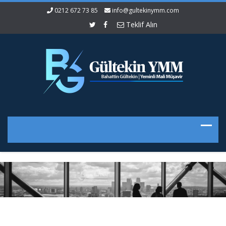
0212 672 73 85
info@gultekinymm.com
Teklif Alın