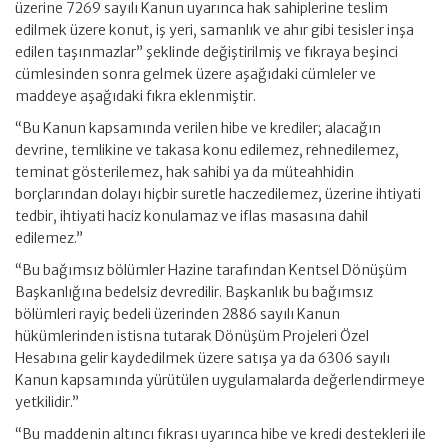
üzerine 7269 sayılı Kanun uyarınca hak sahiplerine teslim
edilmek üzere konut, iş yeri, samanlık ve ahır gibi tesisler inşa
edilen taşınmazlar” şeklinde değiştirilmiş ve fıkraya beşinci
cümlesinden sonra gelmek üzere aşağıdaki cümleler ve
maddeye aşağıdaki fıkra eklenmiştir.
“Bu Kanun kapsamında verilen hibe ve krediler; alacağın
devrine, temlikine ve takasa konu edilemez, rehnedilemez,
teminat gösterilemez, hak sahibi ya da müteahhidin
borçlarından dolayı hiçbir suretle haczedilemez, üzerine ihtiyati
tedbir, ihtiyati haciz konulamaz ve iflas masasına dahil
edilemez.”
“Bu bağımsız bölümler Hazine tarafından Kentsel Dönüşüm
Başkanlığına bedelsiz devredilir. Başkanlık bu bağımsız
bölümleri rayiç bedeli üzerinden 2886 sayılı Kanun
hükümlerinden istisna tutarak Dönüşüm Projeleri Özel
Hesabına gelir kaydedilmek üzere satışa ya da 6306 sayılı
Kanun kapsamında yürütülen uygulamalarda değerlendirmeye
yetkilidir.”
“Bu maddenin altıncı fıkrası uyarınca hibe ve kredi destekleri ile