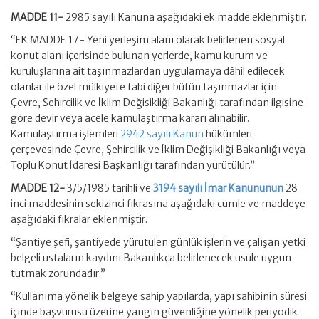
MADDE 11-
2985 sayılı Kanuna aşağıdaki ek madde eklenmiştir.
“EK MADDE 17- Yeni yerleşim alanı olarak belirlenen sosyal
konut alanı içerisinde bulunan yerlerde, kamu kurum ve
kuruluşlarına ait taşınmazlardan uygulamaya dâhil edilecek
olanlar ile özel mülkiyete tabi diğer bütün taşınmazlar için
Çevre, Şehircilik ve İklim Değişikliği Bakanlığı tarafından ilgisine
göre devir veya acele kamulaştırma kararı alınabilir.
Kamulaştırma işlemleri
2942 sayılı Kanun
hükümleri
çerçevesinde Çevre, Şehircilik ve İklim Değişikliği Bakanlığı veya
Toplu Konut İdaresi Başkanlığı tarafından yürütülür.”
MADDE 12-
3/5/1985 tarihli ve
3194 sayılı İmar Kanununun
28
inci maddesinin sekizinci fıkrasına aşağıdaki cümle ve maddeye
aşağıdaki fıkralar eklenmiştir.
“Şantiye şefi, şantiyede yürütülen günlük işlerin ve çalışan yetki
belgeli ustaların kaydını Bakanlıkça belirlenecek usule uygun
tutmak zorundadır.”
“Kullanıma yönelik belgeye sahip yapılarda, yapı sahibinin süresi
içinde başvurusu üzerine yangın güvenliğine yönelik periyodik