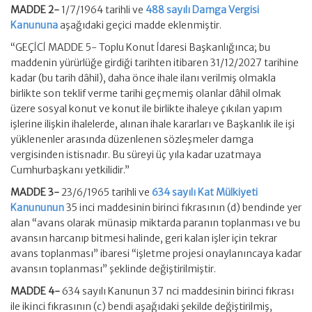
MADDE 2-
1/7/1964 tarihli ve
488 sayılı Damga Vergisi
Kanununa
aşağıdaki geçici madde eklenmiştir.
“GEÇİCİ MADDE 5- Toplu Konut İdaresi Başkanlığınca; bu
maddenin yürürlüğe girdiği tarihten itibaren 31/12/2027 tarihine
kadar (bu tarih dâhil), daha önce ihale ilanı verilmiş olmakla
birlikte son teklif verme tarihi geçmemiş olanlar dâhil olmak
üzere sosyal konut ve konut ile birlikte ihaleye çıkılan yapım
işlerine ilişkin ihalelerde, alınan ihale kararları ve Başkanlık ile işi
yüklenenler arasında düzenlenen sözleşmeler damga
vergisinden istisnadır. Bu süreyi üç yıla kadar uzatmaya
Cumhurbaşkanı yetkilidir.”
MADDE 3-
23/6/1965 tarihli ve
634 sayılı Kat Mülkiyeti
Kanununun
35 inci maddesinin birinci fıkrasının (d) bendinde yer
alan “avans olarak münasip miktarda paranın toplanması ve bu
avansın harcanıp bitmesi halinde, geri kalan işler için tekrar
avans toplanması” ibaresi “işletme projesi onaylanıncaya kadar
avansın toplanması” şeklinde değiştirilmiştir.
MADDE 4-
634 sayılı Kanunun 37 nci maddesinin birinci fıkrası
ile ikinci fıkrasının (c) bendi aşağıdaki şekilde değiştirilmiş,