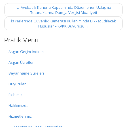
Post
←
Avukatlık Kanunu Kapsamında Düzenlenen Uzlaşma
navigation
Tutanaklarına Damga Vergisi Muafiyeti
İş Yerlerinde Güvenlik Kamerası Kullanımında Dikkat Edilecek
Hususlar – KVKK Duyurusu
→
Pratik Menü
Asgari Geçim İndirimi
Asgari Ücretler
Beyanname Süreleri
Duyurular
Ekibimiz
Hakkımızda
Hizmetlerimiz