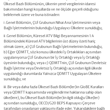
Ülkesel Bazlı Bölümünün, ülkenin yerel vergilerinin idaresi
bakımından hangi koşullarda ve ne ölçüde geçerli olduğunu
belirlemek üzere ve buna istinaden:
i .Genel Bölümün, ÇUİ Grubunun Nihai Ana İşletmesinin veya
Bağlı İşletmelerinin bulunduğu Uygulayıcı Ülkelere sunulduğu;
ii .Genel Bölümün, Küresel ATV Bilgi Beyannamesinin 1.4
Bölümündeki Küresel ATV bilgilerinin üst düzey özeti hariç
olmak üzere, a) ÇUİ Grubunun Bağlı İşletmelerinin bulunduğu;
b) Eğer QDMTT, söz konusu ülkedeki İş Ortaklıkları açısından
uygulanıyorsa ÇUİ Grubunun bir İş Ortaklığı veya İş Ortaklığı
üyesinin bulunduğu; veya c) QDMTTnin, ÇUİ Grubunun Devletsiz
Bağlı İşletme veya Devletsiz İş Ortaklığı açısından ilgili ülkede
uygulandığı durumlarda Yalnızca QDMTT Uygulayan Ülkelere
sunulduğu; ve
iii .Bir veya daha fazla Ülkesel Bazlı Bölüm(ler)in GloBE Kuralları
veya QDMTT kapsamında vergilendirme haklarına sahip olan
ülke(lere), bu Ülkesel Bazlı Bölüm(ler)in ilgili olduğu Ülke(ler)
açısından sunulduğu, OECD/G20 BEPS Kapsayıcı Çerçeve
tarafından onaylanan yaklaşımı ifade eder. Yukarıdakilere bağlı