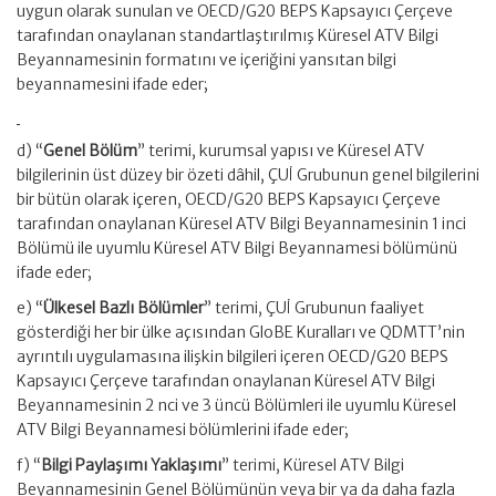
uygun olarak sunulan ve OECD/G20 BEPS Kapsayıcı Çerçeve
tarafından onaylanan standartlaştırılmış Küresel ATV Bilgi
Beyannamesinin formatını ve içeriğini yansıtan bilgi
beyannamesini ifade eder;
d) “
Genel Bölüm
” terimi, kurumsal yapısı ve Küresel ATV
bilgilerinin üst düzey bir özeti dâhil, ÇUİ Grubunun genel bilgilerini
bir bütün olarak içeren, OECD/G20 BEPS Kapsayıcı Çerçeve
tarafından onaylanan Küresel ATV Bilgi Beyannamesinin 1 inci
Bölümü ile uyumlu Küresel ATV Bilgi Beyannamesi bölümünü
ifade eder;
e) “
Ülkesel Bazlı Bölümler
” terimi, ÇUİ Grubunun faaliyet
gösterdiği her bir ülke açısından GloBE Kuralları ve QDMTT’nin
ayrıntılı uygulamasına ilişkin bilgileri içeren OECD/G20 BEPS
Kapsayıcı Çerçeve tarafından onaylanan Küresel ATV Bilgi
Beyannamesinin 2 nci ve 3 üncü Bölümleri ile uyumlu Küresel
ATV Bilgi Beyannamesi bölümlerini ifade eder;
f) “
Bilgi Paylaşımı Yaklaşımı
” terimi, Küresel ATV Bilgi
Beyannamesinin Genel Bölümünün veya bir ya da daha fazla