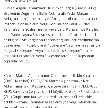
MAKAM ANLAŞMASI
Küresel Asgari Tamamlayıcı Kurumlar Vergisi (Küresel ATV)
Bilgilerinin Değişimine İlişkin Çok Taraflı Yetkili Makam
Anlaşmasının (bundan böyle “Anlaşma” olarak anılacaktır)
imzacısı olan ülkelerin, Vergi Konularında Karşılıklı İdari
Yardımlaşma Sözleşmesinin veya Vergi Konularında Karşılıklı
İdari Yardımlaşma Sözleşmesini tadil eden Protokol ile tadil
edildiği şekliyle Vergi Konularında Karşılıklı İdari Yardımlaşma
Sözleşmesinin (toplu olarak “Sözleşme”, ayrı ayrı ise sırasıyla
“orijinal Sözleşme ” veya “tadil edilmiş Sözleşme” olarak
anılacaktır) tarafları veya Sözleşme tarafından kapsanan
topraklar olduğu;
Küresel Matrah Aşındırmanın Önlenmesine İlişkin Kuralların
(GloBE Kuralları), OECD/G20 Matrah Aşındırma ve Kâr
Aktarımına İlişkin Kapsayıcı Çerçeve tarafından (OECD/G20
BEPS Kapsayıcı Çerçeve), belirli büyüklükteki Çok Uluslu İşletme
(ÇUİ) Gruplarının faaliyet gösterdikleri her bir ülkede elde
ettikleri kazanç üzerinden asgari düzeyde vergi ödemelerini
temin etmek amacıyla geliştirildiği;