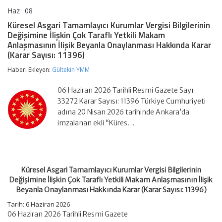
Haz
08
Küresel
yorumlar kapalı
Asgari
Küresel Asgari Tamamlayıcı Kurumlar Vergisi Bilgilerinin
Tamamlayıcı
Değişimine İlişkin Çok Taraflı Yetkili Makam
Kurumlar
Anlaşmasının İlişik Beyanla Onaylanması Hakkında Karar
Vergisi
(Karar Sayısı: 11396)
Bilgilerinin
Değişimine
Haberi Ekleyen:
İlişkin
Gültekin YMM
Çok
Taraflı
06 Haziran 2026 Tarihli Resmi Gazete Sayı:
Yetkili
33272 Karar Sayısı: 11396 Türkiye Cumhuriyeti
Makam
Anlaşmasının
adına 20 Nisan 2026 tarihinde Ankara’da
İlişik
imzalanan ekli “Küres…
Beyanla
Onaylanması
Hakkında
Karar
(Karar
Küresel Asgari Tamamlayıcı Kurumlar Vergisi Bilgilerinin
Sayısı:
11396)
Değişimine İlişkin Çok Taraflı Yetkili Makam Anlaşmasının İlişik
için
Beyanla Onaylanması Hakkında Karar (Karar Sayısı: 11396)
Tarih:
6 Haziran 2026
06 Haziran 2026 Tarihli Resmi Gazete