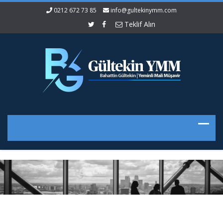
0212 672 73 85
info@gultekinymm.com
Teklif Alın