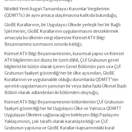
Nitelikli Yerel Asgari Tamamlayıcı Kurumlar Vergilerinin
(QDMTTs) de aynı amaca ulaşılmasına katkıda bulunduğu;
GloBE Kurallarının, bir Uygulayıcı Ülkede yerleşik her bir Bağlı
İşletmenin, GloBE Kurallarının uygulanmasını desteklemek
amacıyla bu ülkenin vergi idaresine Küresel ATV Bilgi
Beyannamesi sunmasını zorunlu kıldığı;
Küresel ATV Bilgi Beyannamesinin, kurumsal yapısı ve Küresel
ATV bilgilerinin üst düzey bir özeti dâhil, ÇUİ Grubunun genel
bilgilerini bir bütün olarak içeren Genel Bölümün yanı sıra ÇUİ
Grubunun faaliyet gösterdiği her bir ülke açısından, GloBE
Kurallarının ve uygulanabilir olduğu durumlarda QDMTT’nin
ayrıntılı uygulamasını yansıtan bir veya daha fazla Ülkesel Bazlı
Bölüm olarak adlandırılan iki bölümden oluştuğu;
Küresel ATV Bilgi Beyannamesinin bölümlerinin ÇUİ Grubunun
faaliyet gösterdiği her bir Uygulayıcı Ülke ve Yalnızca QDMTT
Uygulayan Ülkelere sağlanacağını belirleyen Bilgi Paylaşımı
Yaklaşımının, çok taraflı olarak kararlaştırıldığı ve ÇUİ
Grubunun yapısına ve GloBE Kuralları kapsamındaki kural