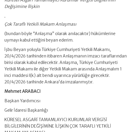
Küresel Asgari Tamamlayıcı Kurumlar Vergisi Bilgilerinin
Değişimine İlişkin
Çok Taraflı Yetkili Makam Anlaşması
(bundan böyle “Anlaşma” olarak anılacaktır) hükümlerine
uymayı kabul ettiğini beyan ederim.
İşbu Beyan yoluyla Türkiye Cumhuriyeti Yetkili Makamı,
20/4/2026 tarihinden itibaren Anlaşmanın imzacı taraflarından
birisi olarak kabul edilecektir. Anlaşma, Türkiye Cumhuriyeti
Yetkili Makamı ile diğer Yetkili Makam arasında Anlaşmalım 1
inci maddesi l(k) alt bendi uyarınca yürürlüğe girecektir.
20/4/2026 tarihinde Ankara’da imzalanmıştır.
Mehmet ARABACI
Başkan Yardımcısı
Gelir İdaresi Başkanlığı
KÜRESEL ASGARİ TAMAMLAYICI KURUMLAR VERGİSİ
BİLGİLERİNİN DEĞİŞİMİNE İLİŞKİN ÇOK TARAFLI YETKİLİ