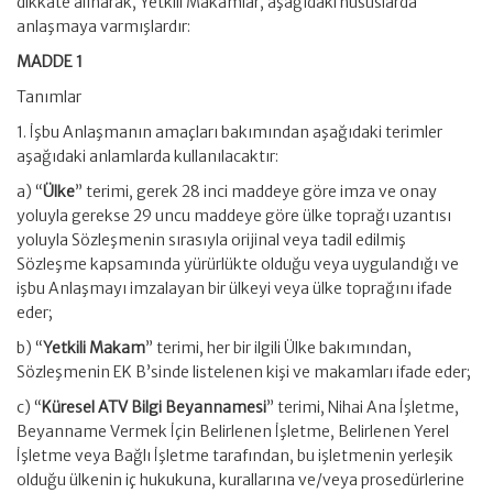
dikkate alınarak, Yetkili Makamlar, aşağıdaki hususlarda
anlaşmaya varmışlardır:
MADDE 1
Tanımlar
1. İşbu Anlaşmanın amaçları bakımından aşağıdaki terimler
aşağıdaki anlamlarda kullanılacaktır:
a) “
Ülke
” terimi, gerek 28 inci maddeye göre imza ve onay
yoluyla gerekse 29 uncu maddeye göre ülke toprağı uzantısı
yoluyla Sözleşmenin sırasıyla orijinal veya tadil edilmiş
Sözleşme kapsamında yürürlükte olduğu veya uygulandığı ve
işbu Anlaşmayı imzalayan bir ülkeyi veya ülke toprağını ifade
eder;
b) “
Yetkili Makam
” terimi, her bir ilgili Ülke bakımından,
Sözleşmenin EK B’sinde listelenen kişi ve makamları ifade eder;
c) “
Küresel ATV Bilgi Beyannamesi
” terimi, Nihai Ana İşletme,
Beyanname Vermek İçin Belirlenen İşletme, Belirlenen Yerel
İşletme veya Bağlı İşletme tarafından, bu işletmenin yerleşik
olduğu ülkenin iç hukukuna, kurallarına ve/veya prosedürlerine