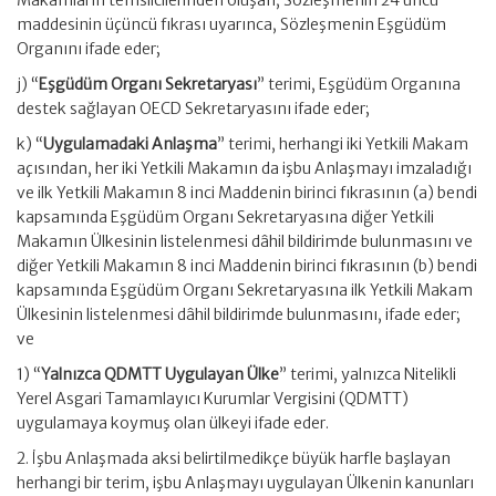
Makamların temsilcilerinden oluşan, Sözleşmenin 24 üncü
maddesinin üçüncü fıkrası uyarınca, Sözleşmenin Eşgüdüm
Organını ifade eder;
j) “
Eşgüdüm Organı Sekretaryası
” terimi, Eşgüdüm Organına
destek sağlayan OECD Sekretaryasını ifade eder;
k) “
Uygulamadaki Anlaşma
” terimi, herhangi iki Yetkili Makam
açısından, her iki Yetkili Makamın da işbu Anlaşmayı imzaladığı
ve ilk Yetkili Makamın 8 inci Maddenin birinci fıkrasının (a) bendi
kapsamında Eşgüdüm Organı Sekretaryasına diğer Yetkili
Makamın Ülkesinin listelenmesi dâhil bildirimde bulunmasını ve
diğer Yetkili Makamın 8 inci Maddenin birinci fıkrasının (b) bendi
kapsamında Eşgüdüm Organı Sekretaryasına ilk Yetkili Makam
Ülkesinin listelenmesi dâhil bildirimde bulunmasını, ifade eder;
ve
1) “
Yalnızca QDMTT Uygulayan Ülke
” terimi, yalnızca Nitelikli
Yerel Asgari Tamamlayıcı Kurumlar Vergisini (QDMTT)
uygulamaya koymuş olan ülkeyi ifade eder.
2. İşbu Anlaşmada aksi belirtilmedikçe büyük harfle başlayan
herhangi bir terim, işbu Anlaşmayı uygulayan Ülkenin kanunları