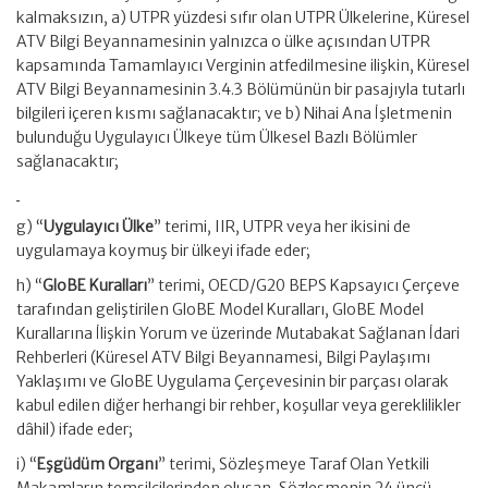
kalmaksızın, a) UTPR yüzdesi sıfır olan UTPR Ülkelerine, Küresel
ATV Bilgi Beyannamesinin yalnızca o ülke açısından UTPR
kapsamında Tamamlayıcı Verginin atfedilmesine ilişkin, Küresel
ATV Bilgi Beyannamesinin 3.4.3 Bölümünün bir pasajıyla tutarlı
bilgileri içeren kısmı sağlanacaktır; ve b) Nihai Ana İşletmenin
bulunduğu Uygulayıcı Ülkeye tüm Ülkesel Bazlı Bölümler
sağlanacaktır;
g) “
Uygulayıcı Ülke
” terimi, IIR, UTPR veya her ikisini de
uygulamaya koymuş bir ülkeyi ifade eder;
h) “
GloBE Kuralları
” terimi, OECD/G20 BEPS Kapsayıcı Çerçeve
tarafından geliştirilen GloBE Model Kuralları, GloBE Model
Kurallarına İlişkin Yorum ve üzerinde Mutabakat Sağlanan İdari
Rehberleri (Küresel ATV Bilgi Beyannamesi, Bilgi Paylaşımı
Yaklaşımı ve GloBE Uygulama Çerçevesinin bir parçası olarak
kabul edilen diğer herhangi bir rehber, koşullar veya gereklilikler
dâhil) ifade eder;
i) “
Eşgüdüm Organı
” terimi, Sözleşmeye Taraf Olan Yetkili