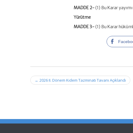
MADDE 2-
(1) Bu Karar yayımı 
Yürütme
MADDE 3-
(1) Bu Karar hüküml
Facebo
Post
←
2026 II. Dönem Kıdem Tazminatı Tavanı Açıklandı
navigation