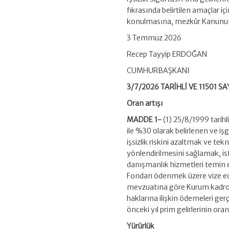
fıkrasında belirtilen amaçlar iç
konulmasına, mezkûr Kanunun 4
3 Temmuz 2026
Recep Tayyip ERDOĞAN
CUMHURBAŞKANI
3/7/2026 TARİHLİ VE 11501 
Oran artışı
MADDE 1-
(1) 25/8/1999 tarihl
ile %30 olarak belirlenen ve işg
işsizlik riskini azaltmak ve te
yönlendirilmesini sağlamak, is
danışmanlık hizmetleri temin 
Fondan ödenmek üzere vize edil
mevzuatına göre Kurum kadrol
haklarına ilişkin ödemeleri ger
önceki yıl prim gelirlerinin oran
Yürürlük