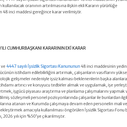
in kullanılacak oranının artırılmasına ilişkin ekli Kararın yürürlüğe
8 inci maddesi gereğince karar verilmiştir.
SAYILI CUMHURBAŞKANI KARARININ EKİ KARAR
i ve
4447 sayılı İşsizlik Sigortası Kanununun
48 inci maddesinin yedinc
ücünün istihdam edilebilirliğini artırmak, çalışanların vasıflarını yüks
knolojik gelişmeler nedeniyle işsiz kalması beklenenlerin başka alanlar
tihdamı artırıcı ve koruyucu tedbirler almak ve uygulamak, işe yerleş
etmek, işgücü piyasası araştırma ve planlama çalışmalarını yapmak 
miş sözleşmeli personel pozisyonlarında çalışanlar ile bunlardan ilgil
arına atanan ve Kurumda çalışmaya devam eden personelin mali ve
çekleştirmek amacıyla kullanılması öngörülen İşsizlik Sigortası Fonu b
ı, 2026 yılı için %50’ye çıkarılmıştır.