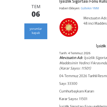
İşsizlik Sigortası Fonu Kul
TEM
Haberi Ekleyen:
Gültekin YMM
06
Mevzuatın Adı: 
48 inci Maddesi
İşsizlik
yorumlar
Sigortası
kapalı
Fonu
Kullanım
Oranı
İşsizli
Yüzde
50’ye
Tarih:
4 Temmuz 2026
Yükseltildi
Mevzuatın Adı
: İşsizlik Sigor
için
Maddesinin Yedinci Fıkrasında 
(Karar Sayısı: 11501)
04 Temmuz 2026 Tarihli Resm
Sayı: 33300
Cumhurbaşkanı Kararı
Karar Sayısı: 11501
İşsizlik Sigortası Fonu gelirler