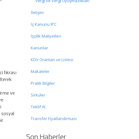
Vergi ve Vergi Uyuşmazlıkları
İletişim
İş Kanunu IPC
İşçilik Maliyetleri
Kanunlar
KDV Oranları ve Listesi
Makaleler
i fıkrası
elterek
Pratik Bilgiler
a
tirme ve
Sirküler
ve
i
Teklif Al
 sosyal
Transfer Fiyatlandırması
ir
Son Haberler