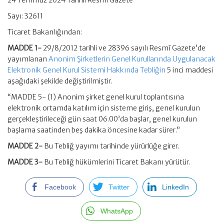
24 Temmuz 2024 Tarihli Resmi Gazete
Sayı: 32611
Ticaret Bakanlığından:
MADDE 1-
29/8/2012 tarihli ve 28396 sayılı Resmî Gazete’de
yayımlanan
Anonim Şirketlerin Genel Kurullarında Uygulanacak
Elektronik Genel Kurul Sistemi Hakkında Tebliğin
5 inci maddesi
aşağıdaki şekilde değiştirilmiştir.
“MADDE 5- (1) Anonim şirket genel kurul toplantısına
elektronik ortamda katılım için sisteme giriş, genel kurulun
gerçekleştirileceği gün saat 06.00’da başlar, genel kurulun
başlama saatinden beş dakika öncesine kadar sürer.”
MADDE 2-
Bu Tebliğ yayımı tarihinde yürürlüğe girer.
MADDE 3-
Bu Tebliğ hükümlerini Ticaret Bakanı yürütür.
Facebook
Twitter
LinkedIn
WhatsApp