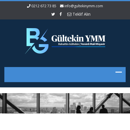
0212 672 73 85
info@gultekinymm.com
Teklif Alın