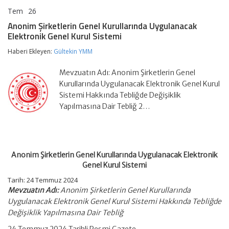
Tem
26
Anonim
yorumlar kapalı
Şirketlerin
Anonim Şirketlerin Genel Kurullarında Uygulanacak
Genel
Elektronik Genel Kurul Sistemi
Kurullarında
Uygulanacak
Haberi Ekleyen:
Gültekin YMM
Elektronik
Genel
Kurul
Mevzuatın Adı: Anonim Şirketlerin Genel
Sistemi
Kurullarında Uygulanacak Elektronik Genel Kurul
için
Sistemi Hakkında Tebliğde Değişiklik
Yapılmasına Dair Tebliğ 2…
Anonim Şirketlerin Genel Kurullarında Uygulanacak Elektronik
Genel Kurul Sistemi
Tarih: 24 Temmuz 2024
Mevzuatın Adı:
Anonim Şirketlerin Genel Kurullarında
Uygulanacak Elektronik Genel Kurul Sistemi Hakkında Tebliğde
Değişiklik Yapılmasına Dair Tebliğ