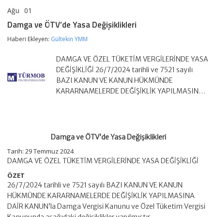
Ağu
01
Damga
yorumlar kapalı
ve
Damga ve ÖTV’de Yasa Değişiklikleri
ÖTV’de
Yasa
Haberi Ekleyen:
Gültekin YMM
Değişiklikleri
için
DAMGA VE ÖZEL TÜKETİM VERGİLERİNDE YASA
DEĞİŞİKLİĞİ 26/7/2024 tarihli ve 7521 sayılı
BAZI KANUN VE KANUN HÜKMÜNDE
KARARNAMELERDE DEĞİŞİKLİK YAPILMASIN…
Damga ve ÖTV’de Yasa Değişiklikleri
Tarih: 29 Temmuz 2024
DAMGA VE ÖZEL TÜKETİM VERGİLERİNDE YASA DEĞİŞİKLİĞİ
ÖZET
26/7/2024 tarihli ve 7521 sayılı BAZI KANUN VE KANUN
HÜKMÜNDE KARARNAMELERDE DEĞİŞİKLİK YAPILMASINA
DAİR KANUN’la Damga Vergisi Kanunu ve Özel Tüketim Vergisi