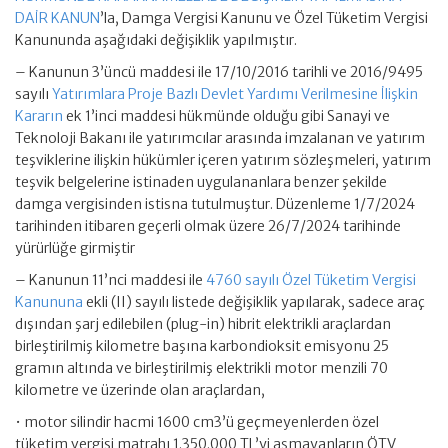
DAİR KANUN
’la, Damga Vergisi Kanunu ve Özel Tüketim Vergisi
Kanununda aşağıdaki değişiklik yapılmıştır.
– Kanunun 3’üncü maddesi ile 17/10/2016 tarihli ve 2016/9495
sayılı
Yatırımlara Proje Bazlı Devlet Yardımı Verilmesine İlişkin
Kararın
ek 1’inci maddesi hükmünde olduğu gibi Sanayi ve
Teknoloji Bakanı ile yatırımcılar arasında imzalanan ve yatırım
teşviklerine ilişkin hükümler içeren yatırım sözleşmeleri, yatırım
teşvik belgelerine istinaden uygulananlara benzer şekilde
damga vergisinden istisna tutulmuştur. Düzenleme 1/7/2024
tarihinden itibaren geçerli olmak üzere 26/7/2024 tarihinde
yürürlüğe girmiştir
– Kanunun 11’nci maddesi ile
4760 sayılı Özel Tüketim Vergisi
Kanununa
ekli (II) sayılı listede değişiklik yapılarak, sadece araç
dışından şarj edilebilen (plug-in) hibrit elektrikli araçlardan
birleştirilmiş kilometre başına karbondioksit emisyonu 25
gramın altında ve birleştirilmiş elektrikli motor menzili 70
kilometre ve üzerinde olan araçlardan,
• motor silindir hacmi 1600 cm3’ü geçmeyenlerden özel
tüketim vergisi matrahı 1.350.000 TL’yi aşmayanların ÖTV