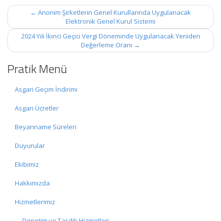
Post
←
Anonim Şirketlerin Genel Kurullarında Uygulanacak
navigation
Elektronik Genel Kurul Sistemi
2024 Yılı İkinci Geçici Vergi Döneminde Uygulanacak Yeniden
Değerleme Oranı
→
Pratik Menü
Asgari Geçim İndirimi
Asgari Ücretler
Beyanname Süreleri
Duyurular
Ekibimiz
Hakkımızda
Hizmetlerimiz
Denetim ve Tasdik Hizmetleri