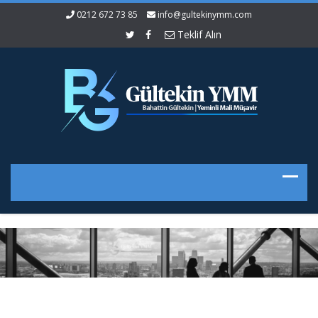
0212 672 73 85
info@gultekinymm.com
Teklif Alın