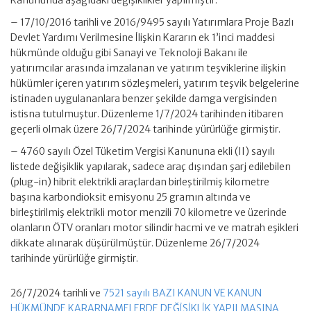
Kanununda aşağıdaki değişiklikler yapılmıştır.
– 17/10/2016 tarihli ve 2016/9495 sayılı Yatırımlara Proje Bazlı
Devlet Yardımı Verilmesine İlişkin Kararın ek 1’inci maddesi
hükmünde olduğu gibi Sanayi ve Teknoloji Bakanı ile
yatırımcılar arasında imzalanan ve yatırım teşviklerine ilişkin
hükümler içeren yatırım sözleşmeleri, yatırım teşvik belgelerine
istinaden uygulananlara benzer şekilde damga vergisinden
istisna tutulmuştur. Düzenleme 1/7/2024 tarihinden itibaren
geçerli olmak üzere 26/7/2024 tarihinde yürürlüğe girmiştir.
– 4760 sayılı Özel Tüketim Vergisi Kanununa ekli (II) sayılı
listede değişiklik yapılarak, sadece araç dışından şarj edilebilen
(plug-in) hibrit elektrikli araçlardan birleştirilmiş kilometre
başına karbondioksit emisyonu 25 gramın altında ve
birleştirilmiş elektrikli motor menzili 70 kilometre ve üzerinde
olanların ÖTV oranları motor silindir hacmi ve ve matrah eşikleri
dikkate alınarak düşürülmüştür. Düzenleme 26/7/2024
tarihinde yürürlüğe girmiştir.
26/7/2024 tarihli ve
7521 sayılı BAZI KANUN VE KANUN
HÜKMÜNDE KARARNAMELERDE DEĞİŞİKLİK YAPILMASINA