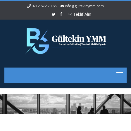
0212 672 73 85
info@gultekinymm.com
Teklif Alın