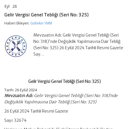
Eyl
26
Gelir
yorumlar kapalı
Vergisi
Gelir Vergisi Genel Tebliği (Seri No: 325)
Genel
Tebliği
Haberi Ekleyen:
Gültekin YMM
(Seri
No:
Mevzuatın Adı: Gelir Vergisi Genel Tebliği (Seri
325)
için
No: 318)’nde Değişiklik Yapılmasına Dair Tebliğ
(Seri No: 325) 26 Eylül 2024 Tarihli Resmi Gazete
Say…
Gelir Vergisi Genel Tebliği (Seri No: 325)
Tarih: 26 Eylül 2024
Mevzuatın Adı:
Gelir Vergisi Genel Tebliği (Seri No: 318)’nde
Değişiklik Yapılmasına Dair Tebliğ (Seri No: 325)
26 Eylül 2024 Tarihli Resmi Gazete
Sayı: 32674