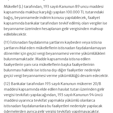
Mükellef (L) tarafından, 193 sayılı Kanunun 89 uncu maddesi
kapsamında makbuz karşılığı yapılan 100.000 TL tutarındaki
bağış, beyannamede indirim konusu yapılabilecek, faaliyet
kapsamında bankalar tarafından tevkif edilmiş olan vergiler ise
beyanname üzerinden hesaplanan gelir vergisinden mahsup
edilebilecektir.
(11) İstisnadan faydalanma şartlarını kaybeden veya istisna
şartlarını ihlal eden mükelleflerin istisnadan faydalanılamayan
dönemler için geçici vergi beyannamesi verme yükümlülükleri
bulunmamaktadır. Madde kapsamında istisna edilen
faaliyetlerin yanı sıra mükelleflerin başka faaliyetlerinin
bulunması halinde ise istisna dışı diğer faaliyetler nedeniyle
geçici vergi beyannamesi verme yükümlülüğü devam edecektir.
(12) Bankalar tarafından 193 sayılı Kanunun mükerrer 20/B
maddesi kapsamında elde edilen hasılat tutarı üzerinden gelir
vergisi tevkifatı yapılacağından, 193 sayılı Kanunun 94 üncü
maddesi uyarınca tevkifat yapmakla yükümlü olanlarca
istisnadan faydalananlara bu faaliyetleri nedeniyle yapılacak
ödemelerden ayrıca gelir vergisi tevkifatı yapılmayacaktır.