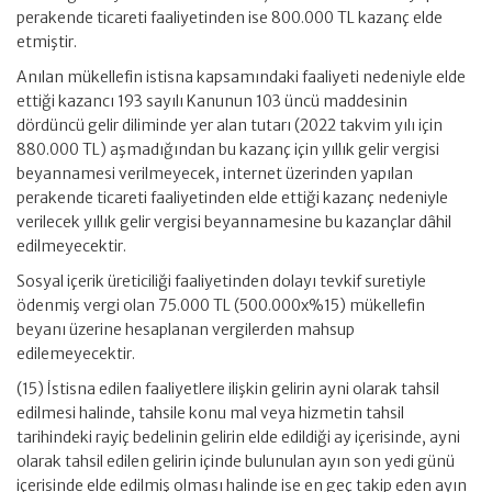
perakende ticareti faaliyetinden ise 800.000 TL kazanç elde
etmiştir.
Anılan mükellefin istisna kapsamındaki faaliyeti nedeniyle elde
ettiği kazancı 193 sayılı Kanunun 103 üncü maddesinin
dördüncü gelir diliminde yer alan tutarı (2022 takvim yılı için
880.000 TL) aşmadığından bu kazanç için yıllık gelir vergisi
beyannamesi verilmeyecek, internet üzerinden yapılan
perakende ticareti faaliyetinden elde ettiği kazanç nedeniyle
verilecek yıllık gelir vergisi beyannamesine bu kazançlar dâhil
edilmeyecektir.
Sosyal içerik üreticiliği faaliyetinden dolayı tevkif suretiyle
ödenmiş vergi olan 75.000 TL (500.000x%15) mükellefin
beyanı üzerine hesaplanan vergilerden mahsup
edilemeyecektir.
(15) İstisna edilen faaliyetlere ilişkin gelirin ayni olarak tahsil
edilmesi halinde, tahsile konu mal veya hizmetin tahsil
tarihindeki rayiç bedelinin gelirin elde edildiği ay içerisinde, ayni
olarak tahsil edilen gelirin içinde bulunulan ayın son yedi günü
içerisinde elde edilmiş olması halinde ise en geç takip eden ayın