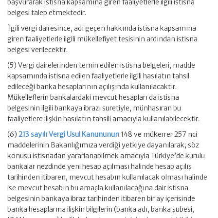
başvurarak istisna kapsamına giren faaliyetlerle ilgili istisna
belgesi talep etmektedir.
İlgili vergi dairesince, adı geçen hakkında istisna kapsamına
giren faaliyetlerle ilgili mükellefiyet tesisinin ardından istisna
belgesi verilecektir.
(5) Vergi dairelerinden temin edilen istisna belgeleri, madde
kapsamında istisna edilen faaliyetlerle ilgili hasılatın tahsil
edileceği banka hesaplarının açılışında kullanılacaktır.
Mükelleflerin bankalardaki mevcut hesapları da istisna
belgesinin ilgili bankaya ibrazı suretiyle, münhasıran bu
faaliyetlere ilişkin hasılatın tahsili amacıyla kullanılabilecektir.
(6)
213 sayılı Vergi Usul Kanununun
148 ve mükerrer 257 nci
maddelerinin Bakanlığımıza verdiği yetkiye dayanılarak; söz
konusu istisnadan yararlanabilmek amacıyla Türkiye’de kurulu
bankalar nezdinde yeni hesap açılması halinde hesap açılış
tarihinden itibaren, mevcut hesabın kullanılacak olması halinde
ise mevcut hesabın bu amaçla kullanılacağına dair istisna
belgesinin bankaya ibraz tarihinden itibaren bir ay içerisinde
banka hesaplarına ilişkin bilgilerin (banka adı, banka şubesi,