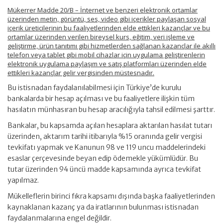
Mükerrer Madde 20/B – İnternet ve benzeri elektronik ortamlar
üzerinden metin, görüntü, ses, video gibi içerikler paylaşan sosyal
içerik üreticilerinin bu faaliyetlerinden elde ettikleri kazançlar ve bu
ortamlar üzerinden verilen bireysel kurs, eğitim, veri işleme ve
geliştirme, ürün tanıtımı gibi hizmetlerden sağlanan kazançlar ile akıllı
telefon veya tablet gibi mobil cihazlar için uygulama geliştirenlerin
elektronik uygulama paylaşım ve satış platformları üzerinden elde
ettikleri kazançlar gelir vergisinden müstesnadır.
Bu istisnadan faydalanılabilmesi için Türkiye’de kurulu
bankalarda bir hesap açılması ve bu faaliyetlere ilişkin tüm
hasılatın münhasıran bu hesap aracılığıyla tahsil edilmesi şarttır.
Bankalar, bu kapsamda açılan hesaplara aktarılan hasılat tutarı
üzerinden, aktarım tarihi itibarıyla %15 oranında gelir vergisi
tevkifatı yapmak ve Kanunun 98 ve 119 uncu maddelerindeki
esaslar çerçevesinde beyan edip ödemekle yükümlüdür. Bu
tutar üzerinden 94 üncü madde kapsamında ayrıca tevkifat
yapılmaz.
Mükelleflerin birinci fıkra kapsamı dışında başka faaliyetlerinden
kaynaklanan kazanç ya da iratlarının bulunması istisnadan
faydalanmalarına engel değildir.