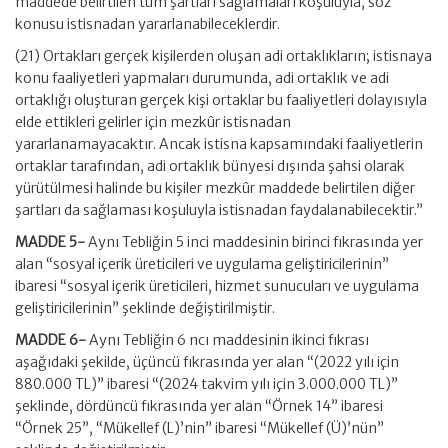
maddede belirtilen tüm şartları sağlamaları koşuluyla, söz
konusu istisnadan yararlanabileceklerdir.
(21) Ortakları gerçek kişilerden oluşan adi ortaklıkların; istisnaya
konu faaliyetleri yapmaları durumunda, adi ortaklık ve adi
ortaklığı oluşturan gerçek kişi ortaklar bu faaliyetleri dolayısıyla
elde ettikleri gelirler için mezkûr istisnadan
yararlanamayacaktır. Ancak istisna kapsamındaki faaliyetlerin
ortaklar tarafından, adi ortaklık bünyesi dışında şahsi olarak
yürütülmesi halinde bu kişiler mezkûr maddede belirtilen diğer
şartları da sağlaması koşuluyla istisnadan faydalanabilecektir.”
MADDE 5-
Aynı Tebliğin 5 inci maddesinin birinci fıkrasında yer
alan “sosyal içerik üreticileri ve uygulama geliştiricilerinin”
ibaresi “sosyal içerik üreticileri, hizmet sunucuları ve uygulama
geliştiricilerinin” şeklinde değiştirilmiştir.
MADDE 6-
Aynı Tebliğin 6 ncı maddesinin ikinci fıkrası
aşağıdaki şekilde, üçüncü fıkrasında yer alan “(2022 yılı için
880.000 TL)” ibaresi “(2024 takvim yılı için 3.000.000 TL)”
şeklinde, dördüncü fıkrasında yer alan “Örnek 14” ibaresi
“Örnek 25”, “Mükellef (L)’nin” ibaresi “Mükellef (Ü)’nün”