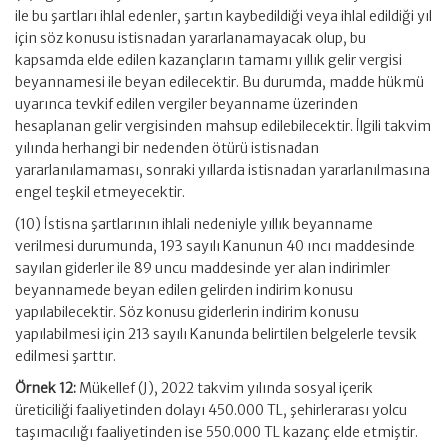
ile bu şartları ihlal edenler, şartın kaybedildiği veya ihlal edildiği yıl
için söz konusu istisnadan yararlanamayacak olup, bu
kapsamda elde edilen kazançların tamamı yıllık gelir vergisi
beyannamesi ile beyan edilecektir. Bu durumda, madde hükmü
uyarınca tevkif edilen vergiler beyanname üzerinden
hesaplanan gelir vergisinden mahsup edilebilecektir. İlgili takvim
yılında herhangi bir nedenden ötürü istisnadan
yararlanılamaması, sonraki yıllarda istisnadan yararlanılmasına
engel teşkil etmeyecektir.
(10) İstisna şartlarının ihlali nedeniyle yıllık beyanname
verilmesi durumunda, 193 sayılı Kanunun 40 ıncı maddesinde
sayılan giderler ile 89 uncu maddesinde yer alan indirimler
beyannamede beyan edilen gelirden indirim konusu
yapılabilecektir. Söz konusu giderlerin indirim konusu
yapılabilmesi için 213 sayılı Kanunda belirtilen belgelerle tevsik
edilmesi şarttır.
Örnek 12:
Mükellef (J), 2022 takvim yılında sosyal içerik
üreticiliği faaliyetinden dolayı 450.000 TL, şehirlerarası yolcu
taşımacılığı faaliyetinden ise 550.000 TL kazanç elde etmiştir.