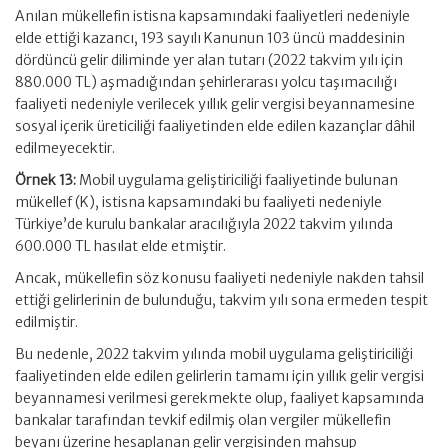
Anılan mükellefin istisna kapsamındaki faaliyetleri nedeniyle
elde ettiği kazancı, 193 sayılı Kanunun 103 üncü maddesinin
dördüncü gelir diliminde yer alan tutarı (2022 takvim yılı için
880.000 TL) aşmadığından şehirlerarası yolcu taşımacılığı
faaliyeti nedeniyle verilecek yıllık gelir vergisi beyannamesine
sosyal içerik üreticiliği faaliyetinden elde edilen kazançlar dâhil
edilmeyecektir.
Örnek 13:
Mobil uygulama geliştiriciliği faaliyetinde bulunan
mükellef (K), istisna kapsamındaki bu faaliyeti nedeniyle
Türkiye’de kurulu bankalar aracılığıyla 2022 takvim yılında
600.000 TL hasılat elde etmiştir.
Ancak, mükellefin söz konusu faaliyeti nedeniyle nakden tahsil
ettiği gelirlerinin de bulunduğu, takvim yılı sona ermeden tespit
edilmiştir.
Bu nedenle, 2022 takvim yılında mobil uygulama geliştiriciliği
faaliyetinden elde edilen gelirlerin tamamı için yıllık gelir vergisi
beyannamesi verilmesi gerekmekte olup, faaliyet kapsamında
bankalar tarafından tevkif edilmiş olan vergiler mükellefin
beyanı üzerine hesaplanan gelir vergisinden mahsup