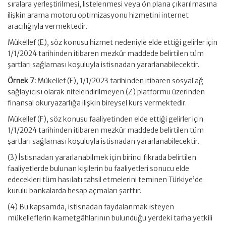
sıralara yerleştirilmesi, listelenmesi veya ön plana çıkarılmasına
ilişkin arama motoru optimizasyonu hizmetini internet
aracılığıyla vermektedir.
Mükellef (E), söz konusu hizmet nedeniyle elde ettiği gelirler için
1/1/2024 tarihinden itibaren mezkûr maddede belirtilen tüm
şartları sağlaması koşuluyla istisnadan yararlanabilecektir.
Örnek 7:
Mükellef (F), 1/1/2023 tarihinden itibaren sosyal ağ
sağlayıcısı olarak nitelendirilmeyen (Z) platformu üzerinden
finansal okuryazarlığa ilişkin bireysel kurs vermektedir.
Mükellef (F), söz konusu faaliyetinden elde ettiği gelirler için
1/1/2024 tarihinden itibaren mezkûr maddede belirtilen tüm
şartları sağlaması koşuluyla istisnadan yararlanabilecektir.
(3) İstisnadan yararlanabilmek için birinci fıkrada belirtilen
faaliyetlerde bulunan kişilerin bu faaliyetleri sonucu elde
edecekleri tüm hasılatı tahsil etmelerini teminen Türkiye’de
kurulu bankalarda hesap açmaları şarttır.
(4) Bu kapsamda, istisnadan faydalanmak isteyen
mükelleflerin ikametgâhlarının bulunduğu yerdeki tarha yetkili