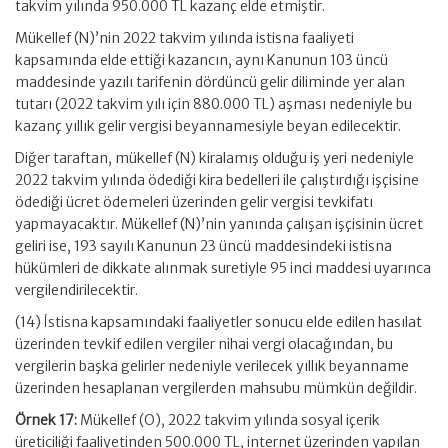
takvim yılında 950.000 TL kazanç elde etmiştir.
Mükellef (N)’nin 2022 takvim yılında istisna faaliyeti
kapsamında elde ettiği kazancın, aynı Kanunun 103 üncü
maddesinde yazılı tarifenin dördüncü gelir diliminde yer alan
tutarı (2022 takvim yılı için 880.000 TL) aşması nedeniyle bu
kazanç yıllık gelir vergisi beyannamesiyle beyan edilecektir.
Diğer taraftan, mükellef (N) kiralamış olduğu iş yeri nedeniyle
2022 takvim yılında ödediği kira bedelleri ile çalıştırdığı işçisine
ödediği ücret ödemeleri üzerinden gelir vergisi tevkifatı
yapmayacaktır. Mükellef (N)’nin yanında çalışan işçisinin ücret
geliri ise, 193 sayılı Kanunun 23 üncü maddesindeki istisna
hükümleri de dikkate alınmak suretiyle 95 inci maddesi uyarınca
vergilendirilecektir.
(14) İstisna kapsamındaki faaliyetler sonucu elde edilen hasılat
üzerinden tevkif edilen vergiler nihai vergi olacağından, bu
vergilerin başka gelirler nedeniyle verilecek yıllık beyanname
üzerinden hesaplanan vergilerden mahsubu mümkün değildir.
Örnek 17:
Mükellef (O), 2022 takvim yılında sosyal içerik
üreticiliği faaliyetinden 500.000 TL, internet üzerinden yapılan