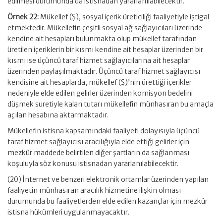
edilmesi durumunda da istisnadan yararlanılabilecektir.
Örnek 22:
Mükellef (Ş), sosyal içerik üreticiliği faaliyetiyle iştigal
etmektedir. Mükellefin çeşitli sosyal ağ sağlayıcıları üzerinde
kendine ait hesapları bulunmakta olup mükellef tarafından
üretilen içeriklerin bir kısmı kendine ait hesaplar üzerinden bir
kısmı ise üçüncü taraf hizmet sağlayıcılarına ait hesaplar
üzerinden paylaşılmaktadır. Üçüncü taraf hizmet sağlayıcısı
kendisine ait hesaplarda, mükellef (Ş)’nin ürettiği içerikler
nedeniyle elde edilen gelirler üzerinden komisyon bedelini
düşmek suretiyle kalan tutarı mükellefin münhasıran bu amaçla
açılan hesabına aktarmaktadır.
Mükellefin istisna kapsamındaki faaliyeti dolayısıyla üçüncü
taraf hizmet sağlayıcısı aracılığıyla elde ettiği gelirler için
mezkûr maddede belirtilen diğer şartların da sağlanması
koşuluyla söz konusu istisnadan yararlanılabilecektir.
(20) İnternet ve benzeri elektronik ortamlar üzerinden yapılan
faaliyetin münhasıran aracılık hizmetine ilişkin olması
durumunda bu faaliyetlerden elde edilen kazançlar için mezkûr
istisna hükümleri uygulanmayacaktır.