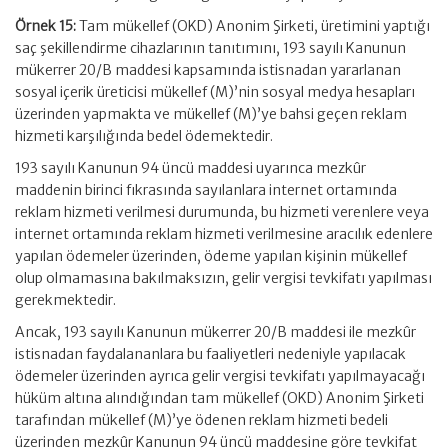
Örnek 15:
Tam mükellef (OKD) Anonim Şirketi, üretimini yaptığı
saç şekillendirme cihazlarının tanıtımını, 193 sayılı Kanunun
mükerrer 20/B maddesi kapsamında istisnadan yararlanan
sosyal içerik üreticisi mükellef (M)’nin sosyal medya hesapları
üzerinden yapmakta ve mükellef (M)’ye bahsi geçen reklam
hizmeti karşılığında bedel ödemektedir.
193 sayılı Kanunun 94 üncü maddesi uyarınca mezkûr
maddenin birinci fıkrasında sayılanlara internet ortamında
reklam hizmeti verilmesi durumunda, bu hizmeti verenlere veya
internet ortamında reklam hizmeti verilmesine aracılık edenlere
yapılan ödemeler üzerinden, ödeme yapılan kişinin mükellef
olup olmamasına bakılmaksızın, gelir vergisi tevkifatı yapılması
gerekmektedir.
Ancak, 193 sayılı Kanunun mükerrer 20/B maddesi ile mezkûr
istisnadan faydalananlara bu faaliyetleri nedeniyle yapılacak
ödemeler üzerinden ayrıca gelir vergisi tevkifatı yapılmayacağı
hüküm altına alındığından tam mükellef (OKD) Anonim Şirketi
tarafından mükellef (M)’ye ödenen reklam hizmeti bedeli
üzerinden mezkûr Kanunun 94 üncü maddesine göre tevkifat