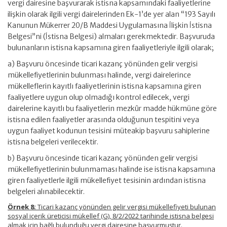
vergi dairesine başvurarak istisna kapsamındaki faaliyetlerine
ilişkin olarak ilgili vergi dairelerinden Ek-1’de yer alan “193 Sayılı
Kanunun Mükerrer 20/B Maddesi Uygulamasına İlişkin İstisna
Belgesi”ni (İstisna Belgesi) almaları gerekmektedir. Başvuruda
bulunanların istisna kapsamına giren faaliyetleriyle ilgili olarak;
a) Başvuru öncesinde ticari kazanç yönünden gelir vergisi
mükellefiyetlerinin bulunması halinde, vergi dairelerince
mükelleflerin kayıtlı faaliyetlerinin istisna kapsamına giren
faaliyetlere uygun olup olmadığı kontrol edilecek, vergi
dairelerine kayıtlı bu faaliyetlerin mezkûr madde hükmüne göre
istisna edilen faaliyetler arasında olduğunun tespitini veya
uygun faaliyet kodunun tesisini müteakip başvuru sahiplerine
istisna belgeleri verilecektir.
b) Başvuru öncesinde ticari kazanç yönünden gelir vergisi
mükellefiyetlerinin bulunmaması halinde ise istisna kapsamına
giren faaliyetlerle ilgili mükellefiyet tesisinin ardından istisna
belgeleri alınabilecektir.
Örnek 8:
Ticari kazanç yönünden gelir vergisi mükellefiyeti bulunan
sosyal içerik üreticisi mükellef (G), 8/2/2022 tarihinde istisna belgesi
almak için bağlı bulunduğu vergi dairesine başvurmuştur.