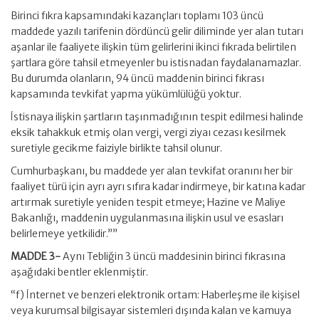
Birinci fıkra kapsamındaki kazançları toplamı 103 üncü
maddede yazılı tarifenin dördüncü gelir diliminde yer alan tutarı
aşanlar ile faaliyete ilişkin tüm gelirlerini ikinci fıkrada belirtilen
şartlara göre tahsil etmeyenler bu istisnadan faydalanamazlar.
Bu durumda olanların, 94 üncü maddenin birinci fıkrası
kapsamında tevkifat yapma yükümlülüğü yoktur.
İstisnaya ilişkin şartların taşınmadığının tespit edilmesi halinde
eksik tahakkuk etmiş olan vergi, vergi ziyaı cezası kesilmek
suretiyle gecikme faiziyle birlikte tahsil olunur.
Cumhurbaşkanı, bu maddede yer alan tevkifat oranını her bir
faaliyet türü için ayrı ayrı sıfıra kadar indirmeye, bir katına kadar
artırmak suretiyle yeniden tespit etmeye; Hazine ve Maliye
Bakanlığı, maddenin uygulanmasına ilişkin usul ve esasları
belirlemeye yetkilidir.””
MADDE 3-
Aynı Tebliğin 3 üncü maddesinin birinci fıkrasına
aşağıdaki bentler eklenmiştir.
“f) İnternet ve benzeri elektronik ortam: Haberleşme ile kişisel
veya kurumsal bilgisayar sistemleri dışında kalan ve kamuya