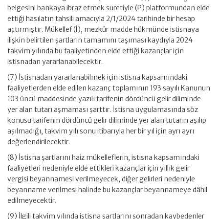
belgesini bankaya ibraz etmek suretiyle (P) platformundan elde
ettiği hasılatın tahsili amacıyla 2/1/2024 tarihinde bir hesap
açtırmıştır. Mükellef (İ), mezkûr madde hükmünde istisnaya
ilişkin belirtilen şartların tamamını taşıması kaydıyla 2024
takvim yılında bu faaliyetinden elde ettiği kazançlar için
istisnadan yararlanabilecektir.
(7) İstisnadan yararlanabilmek için istisna kapsamındaki
faaliyetlerden elde edilen kazanç toplamının 193 sayılı Kanunun
103 üncü maddesinde yazılı tarifenin dördüncü gelir diliminde
yer alan tutarı aşmaması şarttır. İstisna uygulamasında söz
konusu tarifenin dördüncü gelir diliminde yer alan tutarın aşılıp
aşılmadığı, takvim yılı sonu itibarıyla her bir yıl için ayrı ayrı
değerlendirilecektir.
(8) İstisna şartlarını haiz mükelleflerin, istisna kapsamındaki
faaliyetleri nedeniyle elde ettikleri kazançlar için yıllık gelir
vergisi beyannamesi verilmeyecek, diğer gelirleri nedeniyle
beyanname verilmesi halinde bu kazançlar beyannameye dâhil
edilmeyecektir.
(9) İlgili takvim yılında istisna şartlarını sonradan kaybedenler