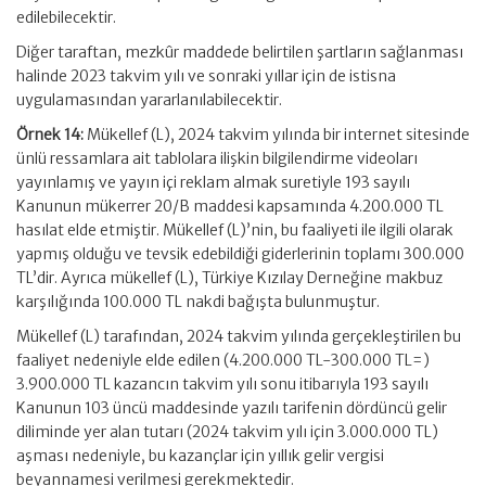
edilebilecektir.
Diğer taraftan, mezkûr maddede belirtilen şartların sağlanması
halinde 2023 takvim yılı ve sonraki yıllar için de istisna
uygulamasından yararlanılabilecektir.
Örnek 14:
Mükellef (L), 2024 takvim yılında bir internet sitesinde
ünlü ressamlara ait tablolara ilişkin bilgilendirme videoları
yayınlamış ve yayın içi reklam almak suretiyle 193 sayılı
Kanunun mükerrer 20/B maddesi kapsamında 4.200.000 TL
hasılat elde etmiştir. Mükellef (L)’nin, bu faaliyeti ile ilgili olarak
yapmış olduğu ve tevsik edebildiği giderlerinin toplamı 300.000
TL’dir. Ayrıca mükellef (L), Türkiye Kızılay Derneğine makbuz
karşılığında 100.000 TL nakdi bağışta bulunmuştur.
Mükellef (L) tarafından, 2024 takvim yılında gerçekleştirilen bu
faaliyet nedeniyle elde edilen (4.200.000 TL-300.000 TL=)
3.900.000 TL kazancın takvim yılı sonu itibarıyla 193 sayılı
Kanunun 103 üncü maddesinde yazılı tarifenin dördüncü gelir
diliminde yer alan tutarı (2024 takvim yılı için 3.000.000 TL)
aşması nedeniyle, bu kazançlar için yıllık gelir vergisi
beyannamesi verilmesi gerekmektedir.