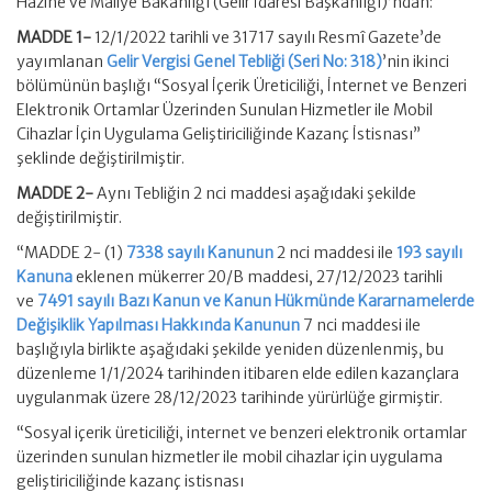
Hazine ve Maliye Bakanlığı (Gelir İdaresi Başkanlığı)’ndan:
MADDE 1-
12/1/2022 tarihli ve 31717 sayılı Resmî Gazete’de
yayımlanan
Gelir Vergisi Genel Tebliği (Seri No: 318)
’nin ikinci
bölümünün başlığı “Sosyal İçerik Üreticiliği, İnternet ve Benzeri
Elektronik Ortamlar Üzerinden Sunulan Hizmetler ile Mobil
Cihazlar İçin Uygulama Geliştiriciliğinde Kazanç İstisnası”
şeklinde değiştirilmiştir.
MADDE 2-
Aynı Tebliğin 2 nci maddesi aşağıdaki şekilde
değiştirilmiştir.
“MADDE 2- (1)
7338 sayılı Kanunun
2 nci maddesi ile
193 sayılı
Kanuna
eklenen mükerrer 20/B maddesi, 27/12/2023 tarihli
ve
7491 sayılı Bazı Kanun ve Kanun Hükmünde Kararnamelerde
Değişiklik Yapılması Hakkında Kanunun
7 nci maddesi ile
başlığıyla birlikte aşağıdaki şekilde yeniden düzenlenmiş, bu
düzenleme 1/1/2024 tarihinden itibaren elde edilen kazançlara
uygulanmak üzere 28/12/2023 tarihinde yürürlüğe girmiştir.
“Sosyal içerik üreticiliği, internet ve benzeri elektronik ortamlar
üzerinden sunulan hizmetler ile mobil cihazlar için uygulama
geliştiriciliğinde kazanç istisnası