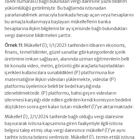
IBAN numarası) bağlı bulunulan vergi dairesine yazılı bildirim
yükümlülüğü getirilmiştir. Bu bağlamda istisnadan
yararlanabilmek amacıyla bankada hesap açan veya hesaplarını
bu amaçla kullanmaya başlayan mükelleflerin banka
hesaplarına ilişkin bilgilerini bir ay içerisinde bağlı bulundukları
vergi dairesine bildirmeleri şarttır.
Örnek 11:
Mükellef (İ); 1/1/2023 tarihinden itibaren ekonomi,
finans, temel bilimler, güzel sanatlar gibi kategorilerde içerik
üretimine imkan sağlayan, alanında uzman eğitmenlerin belli
bir konuda video, metin, görüntü gibi araçlarla hazırladıkları
içerikleri kullanıcılara sunabildikleri (P) platformuna lise
matematiğine ilişkin videoları yüklemekte, videolar (P)
platformu üyelerince belirli bir bedel karşılığında
izlenebilmektedir. (P) platformu, bahsi geçen videoların
izlenmesi karşılığı elde edilen gelirden kendi komisyon bedelini
düştükten sonra geri kalan tutarı mükellef (İ)’ye aktarmaktadır.
Mükellef (İ), 2/1/2024 tarihinde bağlı olduğu vergi dairesine
başvurarak istisna kapsamına giren faaliyetiyle ilgili istisna
belgesi talep etmiş olup vergi dairesince mükellef (İ)’ye aynı
tarihte istisna belgesi verilmiştir. Mükellef (İ), temin ettiği istisna