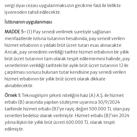
vergi ziyaı cezası uygulanmaksızın gecikme faizi ile birlikte
işverenden tahsil edilecektir.
İstisnanın uygulanması
MADDE 5-
(1) Pay senedi verilmek suretiyle sağlanan
menfaatlerde istisna tutarının hesabında, pay senedi verilen
hizmet erbabının o yıldaki brüt ücret tutarı esas alınacaktır.
Ancak, pay senedinin verildiği tarihte hizmet erbabının bir yıllık
brüt ücret tutarının tam olarak tespit edilememesi halinde, pay
senetlerinin verildiği tarihteki bir aylık brüt ücret tutarının 12 ile
çarpılması sonucu bulunan tutar kendisine pay senedi verilen
hizmet erbabının bir yıllık brüt ücreti olarak dikkate
alınabilecektir.
Örnek 1:
Teknogirişim şirketi niteliğini haiz (A) A.Ş. ile hizmet
erbabı (B) arasında yapılan sözleşme uyarınca 30/9/2024
tarihinde hizmet erbabı (B)’ye rayiç değeri 500.000 TL olan pay
senetleri bedelsiz olarak verilmiştir. Hizmet erbabı (B)’nin 2024
yılına ilişkin bir yıllık brüt ücreti 600.000 TL olarak tespit
edilmiştir.