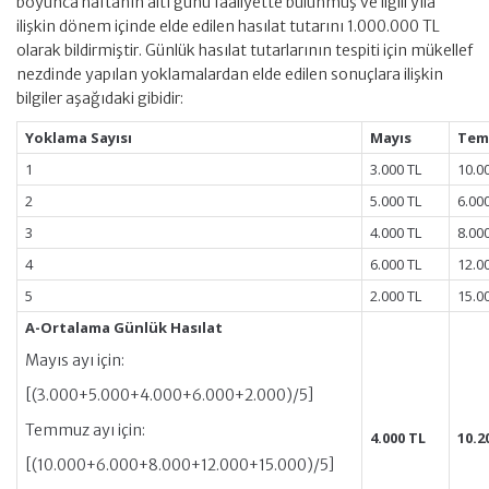
boyunca haftanın altı günü faaliyette bulunmuş ve ilgili yıla
ilişkin dönem içinde elde edilen hasılat tutarını 1.000.000 TL
olarak bildirmiştir. Günlük hasılat tutarlarının tespiti için mükellef
nezdinde yapılan yoklamalardan elde edilen sonuçlara ilişkin
bilgiler aşağıdaki gibidir:
Yoklama Sayısı
Mayıs
Tem
1
3.000 TL
10.0
2
5.000 TL
6.00
3
4.000 TL
8.00
4
6.000 TL
12.0
5
2.000 TL
15.0
A-Ortalama Günlük Hasılat
Mayıs ayı için:
[(3.000+5.000+4.000+6.000+2.000)/5]
Temmuz ayı için:
4.000 TL
10.2
[(10.000+6.000+8.000+12.000+15.000)/5]