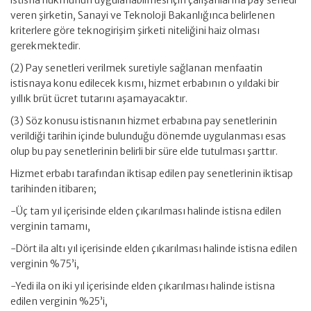
istisna hükmünün uygulanabilmesi için çalışanlarına pay senedi
veren şirketin, Sanayi ve Teknoloji Bakanlığınca belirlenen
kriterlere göre teknogirişim şirketi niteliğini haiz olması
gerekmektedir.
(2) Pay senetleri verilmek suretiyle sağlanan menfaatin
istisnaya konu edilecek kısmı, hizmet erbabının o yıldaki bir
yıllık brüt ücret tutarını aşamayacaktır.
(3) Söz konusu istisnanın hizmet erbabına pay senetlerinin
verildiği tarihin içinde bulunduğu dönemde uygulanması esas
olup bu pay senetlerinin belirli bir süre elde tutulması şarttır.
Hizmet erbabı tarafından iktisap edilen pay senetlerinin iktisap
tarihinden itibaren;
-Üç tam yıl içerisinde elden çıkarılması halinde istisna edilen
verginin tamamı,
-Dört ila altı yıl içerisinde elden çıkarılması halinde istisna edilen
verginin %75’i,
-Yedi ila on iki yıl içerisinde elden çıkarılması halinde istisna
edilen verginin %25’i,