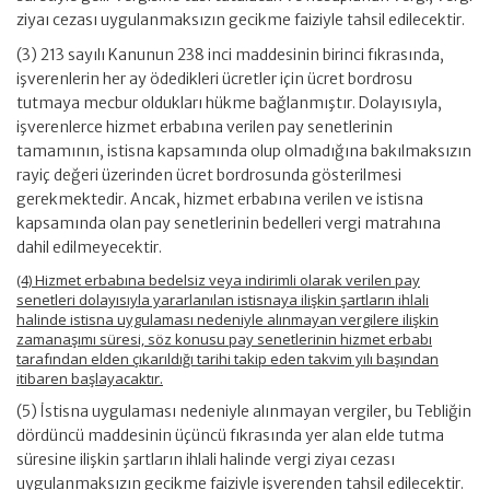
ziyaı cezası uygulanmaksızın gecikme faiziyle tahsil edilecektir.
(3) 213 sayılı Kanunun 238 inci maddesinin birinci fıkrasında,
işverenlerin her ay ödedikleri ücretler için ücret bordrosu
tutmaya mecbur oldukları hükme bağlanmıştır. Dolayısıyla,
işverenlerce hizmet erbabına verilen pay senetlerinin
tamamının, istisna kapsamında olup olmadığına bakılmaksızın
rayiç değeri üzerinden ücret bordrosunda gösterilmesi
gerekmektedir. Ancak, hizmet erbabına verilen ve istisna
kapsamında olan pay senetlerinin bedelleri vergi matrahına
dahil edilmeyecektir.
(4) Hizmet erbabına bedelsiz veya indirimli olarak verilen pay
senetleri dolayısıyla yararlanılan istisnaya ilişkin şartların ihlali
halinde istisna uygulaması nedeniyle alınmayan vergilere ilişkin
zamanaşımı süresi, söz konusu pay senetlerinin hizmet erbabı
tarafından elden çıkarıldığı tarihi takip eden takvim yılı başından
itibaren başlayacaktır.
(5) İstisna uygulaması nedeniyle alınmayan vergiler, bu Tebliğin
dördüncü maddesinin üçüncü fıkrasında yer alan elde tutma
süresine ilişkin şartların ihlali halinde vergi ziyaı cezası
uygulanmaksızın gecikme faiziyle işverenden tahsil edilecektir.