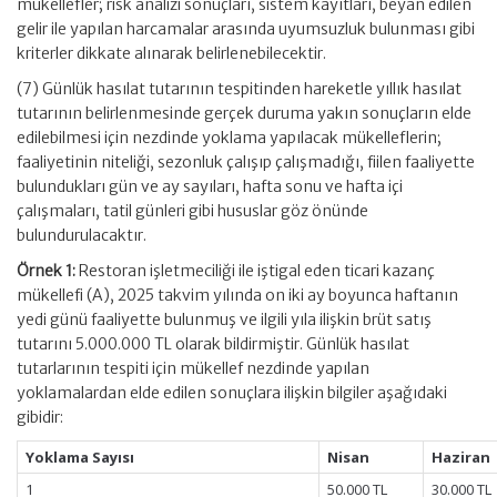
mükellefler; risk analizi sonuçları, sistem kayıtları, beyan edilen
gelir ile yapılan harcamalar arasında uyumsuzluk bulunması gibi
kriterler dikkate alınarak belirlenebilecektir.
(7) Günlük hasılat tutarının tespitinden hareketle yıllık hasılat
tutarının belirlenmesinde gerçek duruma yakın sonuçların elde
edilebilmesi için nezdinde yoklama yapılacak mükelleflerin;
faaliyetinin niteliği, sezonluk çalışıp çalışmadığı, fiilen faaliyette
bulundukları gün ve ay sayıları, hafta sonu ve hafta içi
çalışmaları, tatil günleri gibi hususlar göz önünde
bulundurulacaktır.
Örnek 1:
Restoran işletmeciliği ile iştigal eden ticari kazanç
mükellefi (A), 2025 takvim yılında on iki ay boyunca haftanın
yedi günü faaliyette bulunmuş ve ilgili yıla ilişkin brüt satış
tutarını 5.000.000 TL olarak bildirmiştir. Günlük hasılat
tutarlarının tespiti için mükellef nezdinde yapılan
yoklamalardan elde edilen sonuçlara ilişkin bilgiler aşağıdaki
gibidir:
Yoklama Sayısı
Nisan
Haziran
1
50.000 TL
30.000 TL