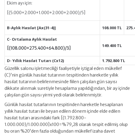
Ekim ayı için:
[(5.000+2.000+1.000+2.000+2.000)/5]
B-Aylık Hasılat [Ax(31-4)]
108.000 TL
275.
C- Ortalama Aylık Hasılat
149.400 TL
[(108.000+275.400+64.800)/3]
D- Yıllık Hasılat Tutarı (Cx12)
1.792.800 TL
Güzellik salonu işletmeciliği faaliyetiyle iştigal eden mükellef
(C)’nin günlük hasılat tutarının tespitinden hareketle yıllık
hasılat tutarının belirlenmesinde fiilen çalışılan gün sayısı
dikkate alınmak suretiyle hesaplama yapıldığından, bir ay içinde
çalışılan gün sayısı yirmi yedi olarak belirlenmiştir.
Günlük hasılat tutarlarının tespitinden hareketle hesaplanan
yıllık hasılat tutarı ile beyan edilen dönem içinde elde edilen
hasılat tutarı arasındaki fark [(1.792.800-
1.000.000)/1.000.000]x100=%79,28 olarak tespit edilmiş olup
bu oran %20’den fazla olduğundan mükellef izaha davet