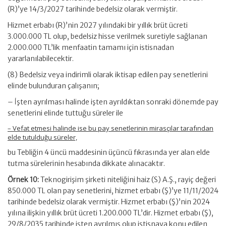
(R)’ye 14/3/2027 tarihinde bedelsiz olarak vermiştir.
Hizmet erbabı (R)’nin 2027 yılındaki bir yıllık brüt ücreti
3.000.000 TL olup, bedelsiz hisse verilmek suretiyle sağlanan
2.000.000 TL’lik menfaatin tamamı için istisnadan
yararlanılabilecektir.
(8) Bedelsiz veya indirimli olarak iktisap edilen pay senetlerini
elinde bulunduran çalışanın;
– İşten ayrılması halinde işten ayrıldıktan sonraki dönemde pay
senetlerini elinde tuttuğu süreler ile
– Vefat etmesi halinde ise bu pay senetlerinin mirasçılar tarafından
elde tutulduğu süreler,
bu Tebliğin 4 üncü maddesinin üçüncü fıkrasında yer alan elde
tutma sürelerinin hesabında dikkate alınacaktır.
Örnek 10:
Teknogirişim şirketi niteliğini haiz (S) A.Ş., rayiç değeri
850.000 TL olan pay senetlerini, hizmet erbabı (Ş)’ye 11/11/2024
tarihinde bedelsiz olarak vermiştir. Hizmet erbabı (Ş)’nin 2024
yılına ilişkin yıllık brüt ücreti 1.200.000 TL’dir. Hizmet erbabı (Ş),
29/8/2035 tarihinde işten ayrılmış olup istisnaya konu edilen