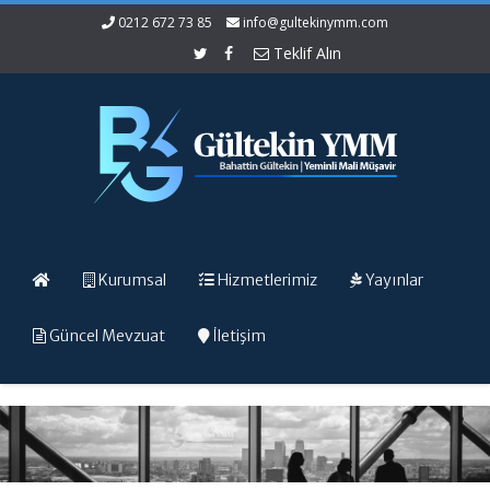
0212 672 73 85
info@gultekinymm.com
Teklif Alın
Kurumsal
Hizmetlerimiz
Yayınlar
Güncel Mevzuat
İletişim