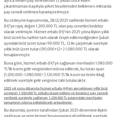
ayrıca verilen pay senetlerinin 12 yıldan önce elden
çıkarılmaması kaydıyla şirket hisselerinden belirlenen miktarda
pay senedi verilmesi kararlaştırılmıştır.
Bu sözleşme kapsamında, 28/2/2025 tarihinde hizmet erbabı
(H)’ye rayiç değeri 1.200.000 TL olan pay senetleri bedelsiz
olarak verilmiştir. Hizmet erbabı (H)’nin 2025 yılına ilişkin yıllık
brüt ücreti bu tarihte tam olarak tespit edilemediğinden Şubat
ayındaki brüt ücret tutarı 90.000 TL, 12 ile çarpılmak suretiyle
yıllık brüt ücret tutarı (90.000×12=) 1.080.000 TL olarak
hesaplanmıştır.
Buna göre, hizmet erbabı (H)’ye sağlanan menfaatin 1.080.000
TL’lik kısmı gelir vergisinden istisna edilecek, bu tutarı aşan
(1.200.000-1.080.000=) 120.000 TL’lik kısım ise brüte iblağ
edilmek suretiyle gelir vergisine tabi tutulacaktır.
2025 yılı sonu itibarıyla hizmet erbabı (H)’nin gerçekleşen yıllık brüt
ücretinin 1.300.000 TL olduğu tespit edilmiş ve bedelsiz pay senedi
verilmek suretiyle sağlanan 1.200.000 TL tutarındaki menfaatin
tamamının istisna edilebileceği anlaşılmıştır.
Bu durumda, işveren tarafından Şubat 2025 dönemine ilişkin
muhtasar ve prim hizmet beyannamesi düzeltilmek suretiyle