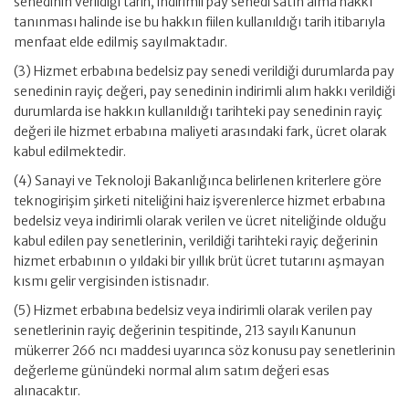
senedinin verildiği tarih, indirimli pay senedi satın alma hakkı
tanınması halinde ise bu hakkın fiilen kullanıldığı tarih itibarıyla
menfaat elde edilmiş sayılmaktadır.
(3) Hizmet erbabına bedelsiz pay senedi verildiği durumlarda pay
senedinin rayiç değeri, pay senedinin indirimli alım hakkı verildiği
durumlarda ise hakkın kullanıldığı tarihteki pay senedinin rayiç
değeri ile hizmet erbabına maliyeti arasındaki fark, ücret olarak
kabul edilmektedir.
(4) Sanayi ve Teknoloji Bakanlığınca belirlenen kriterlere göre
teknogirişim şirketi niteliğini haiz işverenlerce hizmet erbabına
bedelsiz veya indirimli olarak verilen ve ücret niteliğinde olduğu
kabul edilen pay senetlerinin, verildiği tarihteki rayiç değerinin
hizmet erbabının o yıldaki bir yıllık brüt ücret tutarını aşmayan
kısmı gelir vergisinden istisnadır.
(5) Hizmet erbabına bedelsiz veya indirimli olarak verilen pay
senetlerinin rayiç değerinin tespitinde, 213 sayılı Kanunun
mükerrer 266 ncı maddesi uyarınca söz konusu pay senetlerinin
değerleme günündeki normal alım satım değeri esas
alınacaktır.