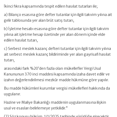
İkinci fıkra kapsamında tespit edilen hasılat tutarları ile;
a) Bilanço esasına göre defter tutanlar için ilgili takvim yılına ait
gelir tablosunda yer alan brüt satış tutarı,
b) İşletme hesabı esasına göre defter tutanlar için ilgili takvim
yılına ait işletme hesap özetinde yer alan dönem içinde elde
edilen hasılat tutarı,
c) Serbest meslek kazanç defteri tutanlar için ilgili takvim yılına
ait serbest meslek kazanç bildiriminde yer alan gayrisafi hasılat
tutarı,
arasındaki fark %20’den fazla olan mükellefler Vergi Usul
Kanununun 370 inci maddesi kapsamında izaha davet edilir ve
izahın değerlendirilmesi mezkûr madde hükmüne göre yapılır.
Bu madde hükümleri kurumlar vergisi mükellefleri hakkında da
uygulanır.
Hazine ve Maliye Bakanlığı maddenin uygulanmasına ilişkin
usul ve esasları belirlemeye yetkilidir.”
(2) Söz konusu hüküm, 1/1/2025 tarihinde yürürlüğe girecektir.