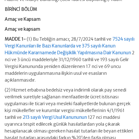
BİRİNCİ BÖLÜM
Amaç ve Kapsam
Amaç ve kapsam
MADDE 1-
(1) Bu Tebliğin amacı; 28/7/2024 tarihli ve
7524 sayılı
Vergi Kanunları ile Bazı Kanunlarda ve 375 sayılı Kanun
Hükmünde Kararnamede Değişiklik Yapılmasına Dair Kanunun
2
nci ve 3 üncü maddeleriyle 31/12/1960 tarihli ve 193 sayılı Gelir
Vergisi Kanununda yeniden düzenlenen 17 nci ve 69 uncu
maddelerin uygulanmasına ilişkin usul ve esasların
açıklanmasıdır.
(2) Hizmet erbabına bedelsiz veya indirimli olarak pay senedi
verilmek suretiyle sağlanan menfaatlerde ücret istisnası
uygulaması ile ticari veya mesleki faaliyetlerde bulunan gerçek
kişi mükellefler ve kurumlar vergisi mükelleflerinin 4/1/1961
tarihli ve
213 sayılı Vergi Usul Kanununun
127 nci maddesi
uyarınca tespit edilecek günlük hasılatlardan yola çıkarak
hesaplanacak olması gereken hasılat tutarları ile beyan ettikleri
hasılat tutarları arasındaki farkın %20’den fazla olması