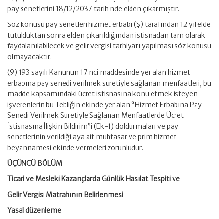
pay senetlerini 18/12/2037 tarihinde elden çıkarmıştır.
Söz konusu pay senetleri hizmet erbabı (Ş) tarafından 12 yıl elde
tutulduktan sonra elden çıkarıldığından istisnadan tam olarak
faydalanılabilecek ve gelir vergisi tarhiyatı yapılması söz konusu
olmayacaktır.
(9) 193 sayılı Kanunun 17 nci maddesinde yer alan hizmet
erbabına pay senedi verilmek suretiyle sağlanan menfaatleri, bu
madde kapsamındaki ücret istisnasına konu etmek isteyen
işverenlerin bu Tebliğin ekinde yer alan “Hizmet Erbabına Pay
Senedi Verilmek Suretiyle Sağlanan Menfaatlerde Ücret
İstisnasına İlişkin Bildirim”i (Ek-1) doldurmaları ve pay
senetlerinin verildiği aya ait muhtasar ve prim hizmet
beyannamesi ekinde vermeleri zorunludur.
ÜÇÜNCÜ BÖLÜM
Ticari ve Mesleki Kazançlarda Günlük Hasılat Tespiti ve
Gelir Vergisi Matrahının Belirlenmesi
Yasal düzenleme