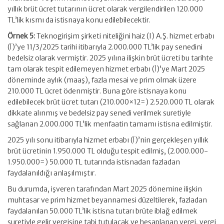
yıllık brüt ücret tutarının ücret olarak vergilendirilen 120.000
TL’lik kısmı da istisnaya konu edilebilecektir.
Örnek 5:
Teknogirişim şirketi niteliğini haiz (I) A.Ş. hizmet erbabı
(İ)’ye 11/3/2025 tarihi itibarıyla 2.000.000 TL’lik pay senedini
bedelsiz olarak vermiştir. 2025 yılına ilişkin brüt ücreti bu tarihte
tam olarak tespit edilemeyen hizmet erbabı (İ)’ye Mart 2025
döneminde aylık (maaş), fazla mesai ve prim olmak üzere
210.000 TL ücret ödenmiştir. Buna göre istisnaya konu
edilebilecek brüt ücret tutarı (210.000×12=) 2.520.000 TL olarak
dikkate alınmış ve bedelsiz pay senedi verilmek suretiyle
sağlanan 2.000.000 TL’lik menfaatin tamamı istisna edilmiştir.
2025 yılı sonu itibarıyla hizmet erbabı (İ)’nin gerçekleşen yıllık
brüt ücretinin 1.950.000 TL olduğu tespit edilmiş, (2.000.000-
1.950.000=) 50.000 TL tutarında istisnadan fazladan
faydalanıldığı anlaşılmıştır.
Bu durumda, işveren tarafından Mart 2025 dönemine ilişkin
muhtasar ve prim hizmet beyannamesi düzeltilerek, fazladan
faydalanılan 50.000 TL’lik istisna tutarı brüte iblağ edilmek
suretiyle gelir vergisine tabi tutulacak ve hesaplanan vergi, vergi