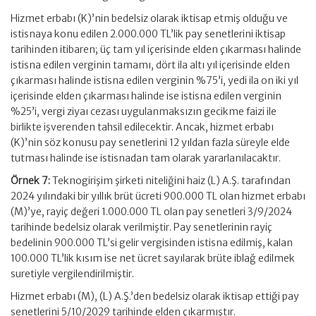
Hizmet erbabı (K)’nin bedelsiz olarak iktisap etmiş olduğu ve
istisnaya konu edilen 2.000.000 TL’lik pay senetlerini iktisap
tarihinden itibaren; üç tam yıl içerisinde elden çıkarması halinde
istisna edilen verginin tamamı, dört ila altı yıl içerisinde elden
çıkarması halinde istisna edilen verginin %75’i, yedi ila on iki yıl
içerisinde elden çıkarması halinde ise istisna edilen verginin
%25’i, vergi ziyaı cezası uygulanmaksızın gecikme faizi ile
birlikte işverenden tahsil edilecektir. Ancak, hizmet erbabı
(K)’nin söz konusu pay senetlerini 12 yıldan fazla süreyle elde
tutması halinde ise istisnadan tam olarak yararlanılacaktır.
Örnek 7:
Teknogirişim şirketi niteliğini haiz (L) A.Ş. tarafından
2024 yılındaki bir yıllık brüt ücreti 900.000 TL olan hizmet erbabı
(M)’ye, rayiç değeri 1.000.000 TL olan pay senetleri 3/9/2024
tarihinde bedelsiz olarak verilmiştir. Pay senetlerinin rayiç
bedelinin 900.000 TL’si gelir vergisinden istisna edilmiş, kalan
100.000 TL’lik kısım ise net ücret sayılarak brüte iblağ edilmek
suretiyle vergilendirilmiştir.
Hizmet erbabı (M), (L) A.Ş.’den bedelsiz olarak iktisap ettiği pay
senetlerini 5/10/2029 tarihinde elden çıkarmıştır.