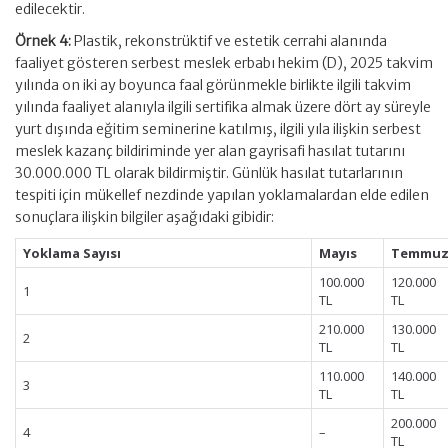
edilecektir.
Örnek 4:
Plastik, rekonstrüktif ve estetik cerrahi alanında
faaliyet gösteren serbest meslek erbabı hekim (D), 2025 takvim
yılında on iki ay boyunca faal görünmekle birlikte ilgili takvim
yılında faaliyet alanıyla ilgili sertifika almak üzere dört ay süreyle
yurt dışında eğitim seminerine katılmış, ilgili yıla ilişkin serbest
meslek kazanç bildiriminde yer alan gayrisafi hasılat tutarını
30.000.000 TL olarak bildirmiştir. Günlük hasılat tutarlarının
tespiti için mükellef nezdinde yapılan yoklamalardan elde edilen
sonuçlara ilişkin bilgiler aşağıdaki gibidir:
Yoklama Sayısı
Mayıs
Temmu
100.000
120.000
1
TL
TL
210.000
130.000
2
TL
TL
110.000
140.000
3
TL
TL
200.000
4
–
TL