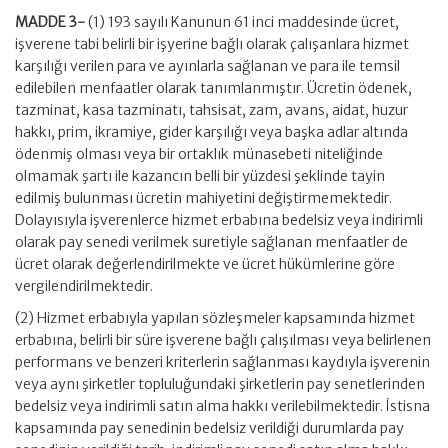
MADDE 3-
(1) 193 sayılı Kanunun 61 inci maddesinde ücret,
işverene tabi belirli bir işyerine bağlı olarak çalışanlara hizmet
karşılığı verilen para ve ayınlarla sağlanan ve para ile temsil
edilebilen menfaatler olarak tanımlanmıştır. Ücretin ödenek,
tazminat, kasa tazminatı, tahsisat, zam, avans, aidat, huzur
hakkı, prim, ikramiye, gider karşılığı veya başka adlar altında
ödenmiş olması veya bir ortaklık münasebeti niteliğinde
olmamak şartı ile kazancın belli bir yüzdesi şeklinde tayin
edilmiş bulunması ücretin mahiyetini değiştirmemektedir.
Dolayısıyla işverenlerce hizmet erbabına bedelsiz veya indirimli
olarak pay senedi verilmek suretiyle sağlanan menfaatler de
ücret olarak değerlendirilmekte ve ücret hükümlerine göre
vergilendirilmektedir.
(2) Hizmet erbabıyla yapılan sözleşmeler kapsamında hizmet
erbabına, belirli bir süre işverene bağlı çalışılması veya belirlenen
performans ve benzeri kriterlerin sağlanması kaydıyla işverenin
veya aynı şirketler topluluğundaki şirketlerin pay senetlerinden
bedelsiz veya indirimli satın alma hakkı verilebilmektedir. İstisna
kapsamında pay senedinin bedelsiz verildiği durumlarda pay