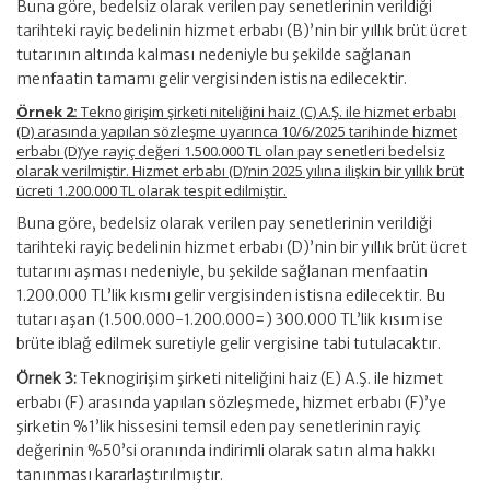
Buna göre, bedelsiz olarak verilen pay senetlerinin verildiği
tarihteki rayiç bedelinin hizmet erbabı (B)’nin bir yıllık brüt ücret
tutarının altında kalması nedeniyle bu şekilde sağlanan
menfaatin tamamı gelir vergisinden istisna edilecektir.
Örnek 2:
Teknogirişim şirketi niteliğini haiz (C) A.Ş. ile hizmet erbabı
(D) arasında yapılan sözleşme uyarınca 10/6/2025 tarihinde hizmet
erbabı (D)’ye rayiç değeri 1.500.000 TL olan pay senetleri bedelsiz
olarak verilmiştir. Hizmet erbabı (D)’nin 2025 yılına ilişkin bir yıllık brüt
ücreti 1.200.000 TL olarak tespit edilmiştir.
Buna göre, bedelsiz olarak verilen pay senetlerinin verildiği
tarihteki rayiç bedelinin hizmet erbabı (D)’nin bir yıllık brüt ücret
tutarını aşması nedeniyle, bu şekilde sağlanan menfaatin
1.200.000 TL’lik kısmı gelir vergisinden istisna edilecektir. Bu
tutarı aşan (1.500.000-1.200.000=) 300.000 TL’lik kısım ise
brüte iblağ edilmek suretiyle gelir vergisine tabi tutulacaktır.
Örnek 3:
Teknogirişim şirketi niteliğini haiz (E) A.Ş. ile hizmet
erbabı (F) arasında yapılan sözleşmede, hizmet erbabı (F)’ye
şirketin %1’lik hissesini temsil eden pay senetlerinin rayiç
değerinin %50’si oranında indirimli olarak satın alma hakkı
tanınması kararlaştırılmıştır.