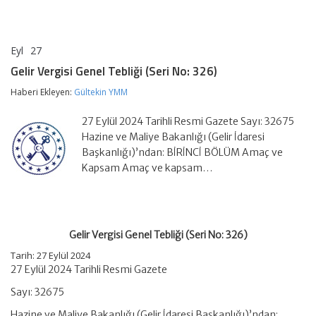
Eyl
27
Gelir
yorumlar kapalı
Vergisi
Gelir Vergisi Genel Tebliği (Seri No: 326)
Genel
Tebliği
Haberi Ekleyen:
Gültekin YMM
(Seri
No:
27 Eylül 2024 Tarihli Resmi Gazete Sayı: 32675
326)
için
Hazine ve Maliye Bakanlığı (Gelir İdaresi
Başkanlığı)’ndan: BİRİNCİ BÖLÜM Amaç ve
Kapsam Amaç ve kapsam…
Gelir Vergisi Genel Tebliği (Seri No: 326)
Tarih: 27 Eylül 2024
27 Eylül 2024 Tarihli Resmi Gazete
Sayı: 32675
Hazine ve Maliye Bakanlığı (Gelir İdaresi Başkanlığı)’ndan: