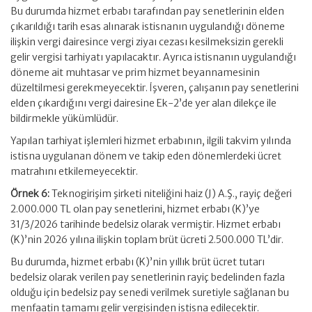
Bu durumda hizmet erbabı tarafından pay senetlerinin elden
çıkarıldığı tarih esas alınarak istisnanın uygulandığı döneme
ilişkin vergi dairesince vergi ziyaı cezası kesilmeksizin gerekli
gelir vergisi tarhiyatı yapılacaktır. Ayrıca istisnanın uygulandığı
döneme ait muhtasar ve prim hizmet beyannamesinin
düzeltilmesi gerekmeyecektir. İşveren, çalışanın pay senetlerini
elden çıkardığını vergi dairesine Ek-2’de yer alan dilekçe ile
bildirmekle yükümlüdür.
Yapılan tarhiyat işlemleri hizmet erbabının, ilgili takvim yılında
istisna uygulanan dönem ve takip eden dönemlerdeki ücret
matrahını etkilemeyecektir.
Örnek 6:
Teknogirişim şirketi niteliğini haiz (J) A.Ş., rayiç değeri
2.000.000 TL olan pay senetlerini, hizmet erbabı (K)’ye
31/3/2026 tarihinde bedelsiz olarak vermiştir. Hizmet erbabı
(K)’nin 2026 yılına ilişkin toplam brüt ücreti 2.500.000 TL’dir.
Bu durumda, hizmet erbabı (K)’nin yıllık brüt ücret tutarı
bedelsiz olarak verilen pay senetlerinin rayiç bedelinden fazla
olduğu için bedelsiz pay senedi verilmek suretiyle sağlanan bu
menfaatin tamamı gelir vergisinden istisna edilecektir.