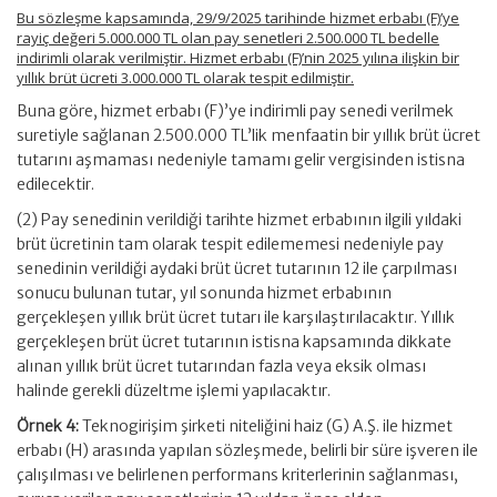
Bu sözleşme kapsamında, 29/9/2025 tarihinde hizmet erbabı (F)’ye
rayiç değeri 5.000.000 TL olan pay senetleri 2.500.000 TL bedelle
indirimli olarak verilmiştir. Hizmet erbabı (F)’nin 2025 yılına ilişkin bir
yıllık brüt ücreti 3.000.000 TL olarak tespit edilmiştir.
Buna göre, hizmet erbabı (F)’ye indirimli pay senedi verilmek
suretiyle sağlanan 2.500.000 TL’lik menfaatin bir yıllık brüt ücret
tutarını aşmaması nedeniyle tamamı gelir vergisinden istisna
edilecektir.
(2) Pay senedinin verildiği tarihte hizmet erbabının ilgili yıldaki
brüt ücretinin tam olarak tespit edilememesi nedeniyle pay
senedinin verildiği aydaki brüt ücret tutarının 12 ile çarpılması
sonucu bulunan tutar, yıl sonunda hizmet erbabının
gerçekleşen yıllık brüt ücret tutarı ile karşılaştırılacaktır. Yıllık
gerçekleşen brüt ücret tutarının istisna kapsamında dikkate
alınan yıllık brüt ücret tutarından fazla veya eksik olması
halinde gerekli düzeltme işlemi yapılacaktır.
Örnek 4:
Teknogirişim şirketi niteliğini haiz (G) A.Ş. ile hizmet
erbabı (H) arasında yapılan sözleşmede, belirli bir süre işveren ile
çalışılması ve belirlenen performans kriterlerinin sağlanması,