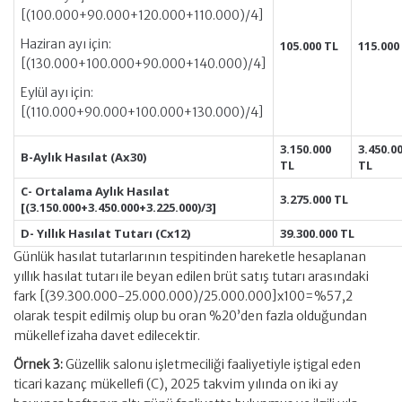
[(100.000+90.000+120.000+110.000)/4]
Haziran ayı için:
105.000 TL
115.000
[(130.000+100.000+90.000+140.000)/4]
Eylül ayı için:
[(110.000+90.000+100.000+130.000)/4]
3.150.000
3.450.0
B-Aylık Hasılat (Ax30)
TL
TL
C- Ortalama Aylık Hasılat
3.275.000 TL
[(3.150.000+3.450.000+3.225.000)/3]
D- Yıllık Hasılat Tutarı (Cx12)
39.300.000 TL
Günlük hasılat tutarlarının tespitinden hareketle hesaplanan
yıllık hasılat tutarı ile beyan edilen brüt satış tutarı arasındaki
fark [(39.300.000-25.000.000)/25.000.000]x100=%57,2
olarak tespit edilmiş olup bu oran %20’den fazla olduğundan
mükellef izaha davet edilecektir.
Örnek 3:
Güzellik salonu işletmeciliği faaliyetiyle iştigal eden
ticari kazanç mükellefi (C), 2025 takvim yılında on iki ay