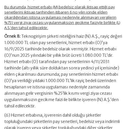
Bu durumda, hizmet erbabı (M) bedelsiz olarak iktisap ettiği pay
senetlerini iktisap tarihinden itibaren 6 ncı yılın içinde elden
çıkardığından istisna uygulaması nedeniyle alınmayan vergilerin
%75’i vergi ziyaı cezası uygulanmaksızın gecikme faiziyle birlikte (L)
A.Ş.’den tahsil edilecektir.
Örnek 8:
Teknogirişim şirketi niteliğini haiz (N) A.Ş., rayiç değeri
1.000.000 TL olan pay senetlerini, hizmet erbabı (O)’ya
16/9/2025 tarihinde bedelsiz olarak vermiştir. Hizmet erbabı
(O)’nun 2025 yılındaki bir yıllık brüt ücreti 1.080.000 TL’dir.
Hizmet erbabı (O) tarafından pay senetlerinin 4/11/2031
tarihinde (altı yıllık süre dolduktan sonra yedinci yıl içerisinde)
elden çıkarılması durumunda; pay senetlerinin hizmet erbabı
(O)’ya verildiği yıldaki 1.000.000 TL’lik rayiç bedeli üzerinden
hesaplanan ve istisna uygulaması nedeniyle zamanında
alınmayan gelir vergisinin %25’lik kısmı vergi ziyaı cezası
uygulanmaksızın gecikme faizi ile birlikte işveren (N) A.Ş.’den
tahsil edilecektir.
(6) Hizmet erbabına, işverenin dahil olduğu şirketler
topluluğundaki şirketlerin pay senetleri, bedelsiz veya indirimli
olarak işveren veya şirketler topluluğundaki diğer şirketler