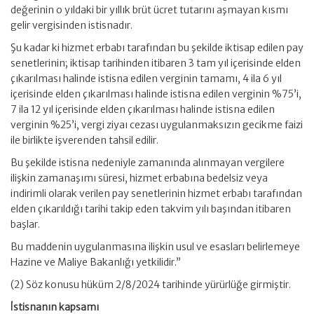
değerinin o yıldaki bir yıllık brüt ücret tutarını aşmayan kısmı
gelir vergisinden istisnadır.
Şu kadar ki hizmet erbabı tarafından bu şekilde iktisap edilen pay
senetlerinin; iktisap tarihinden itibaren 3 tam yıl içerisinde elden
çıkarılması halinde istisna edilen verginin tamamı, 4 ila 6 yıl
içerisinde elden çıkarılması halinde istisna edilen verginin %75’i,
7 ila 12 yıl içerisinde elden çıkarılması halinde istisna edilen
verginin %25’i, vergi ziyaı cezası uygulanmaksızın gecikme faizi
ile birlikte işverenden tahsil edilir.
Bu şekilde istisna nedeniyle zamanında alınmayan vergilere
ilişkin zamanaşımı süresi, hizmet erbabına bedelsiz veya
indirimli olarak verilen pay senetlerinin hizmet erbabı tarafından
elden çıkarıldığı tarihi takip eden takvim yılı başından itibaren
başlar.
Bu maddenin uygulanmasına ilişkin usul ve esasları belirlemeye
Hazine ve Maliye Bakanlığı yetkilidir.”
(2) Söz konusu hüküm 2/8/2024 tarihinde yürürlüğe girmiştir.
İstisnanın kapsamı