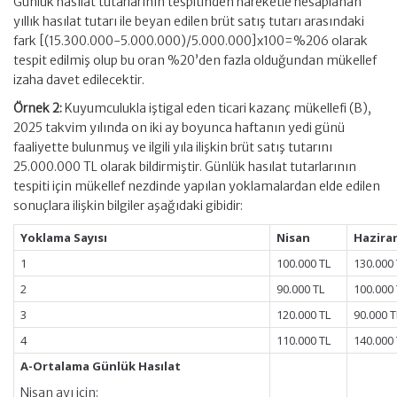
Günlük hasılat tutarlarının tespitinden hareketle hesaplanan
yıllık hasılat tutarı ile beyan edilen brüt satış tutarı arasındaki
fark [(15.300.000-5.000.000)/5.000.000]x100=%206 olarak
tespit edilmiş olup bu oran %20’den fazla olduğundan mükellef
izaha davet edilecektir.
Örnek 2:
Kuyumculukla iştigal eden ticari kazanç mükellefi (B),
2025 takvim yılında on iki ay boyunca haftanın yedi günü
faaliyette bulunmuş ve ilgili yıla ilişkin brüt satış tutarını
25.000.000 TL olarak bildirmiştir. Günlük hasılat tutarlarının
tespiti için mükellef nezdinde yapılan yoklamalardan elde edilen
sonuçlara ilişkin bilgiler aşağıdaki gibidir:
Yoklama Sayısı
Nisan
Hazira
1
100.000 TL
130.000 
2
90.000 TL
100.000 
3
120.000 TL
90.000 T
4
110.000 TL
140.000 
A-Ortalama Günlük Hasılat
Nisan ayı için: