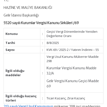
T.C.
HAZİNE VE MALİYE BAKANLIĞI
Gelir İdaresi Başkanlığı
5520 sayılı Kurumlar Vergisi Kanunu Sirküleri /69
Geçici Vergi Dönemlerinde Yeniden
Konusu
:
Değerleme Oranı
Tarihi
:
8/8/2025
Sayısı
:
KVK-69 / 2025-2 / Yatırım İndirimi – 55
Vergi Usul Kanunu Mükerrer Madde
298
Kurumlar Vergisi Kanunu Madde
İlgili olduğu
:
32/A
maddeler
Gelir Vergisi Kanunu Geçici Madde
69
İlgili olduğu kazanç
:
Ticari Kazanç, Zirai Kazanç
türleri
213 sayılı Vergi Usul Kanununun
mükerrer 298 inci maddesinin