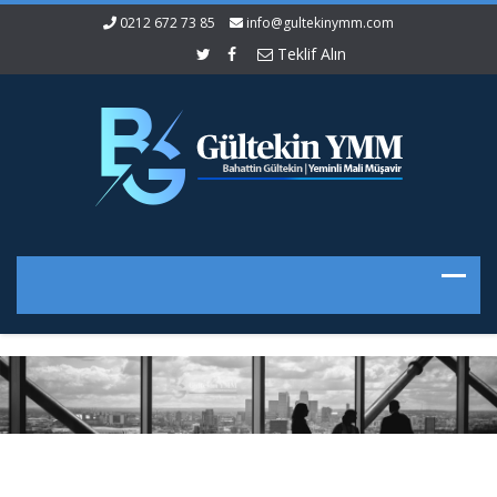
0212 672 73 85
info@gultekinymm.com
Teklif Alın