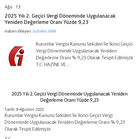
Ağu
13
2025
yorumlar kapalı
Yılı
2025 Yılı 2. Geçici Vergi Döneminde Uygulanacak
2.
Yeniden Değerleme Oranı Yüzde 9,23
Geçici
Vergi
Haberi Ekleyen:
Gültekin YMM
Döneminde
Uygulanacak
Yeniden
Kurumlar Vergisi Kanunu Sirküleri İle İkinci Geçici
Değerleme
Vergi Döneminde Uygulanacak Yeniden
Oranı
Değerleme Oranı % 9,23 Olarak Tespit Edilmiştir
Yüzde
T.C. HAZİNE VE…
9,23
için
2025 Yılı 2. Geçici Vergi Döneminde Uygulanacak Yeniden
Değerleme Oranı Yüzde 9,23
Tarih: 8 Ağustos 2025
Kurumlar Vergisi Kanunu Sirküleri İle İkinci Geçici Vergi
Döneminde Uygulanacak Yeniden Değerleme Oranı % 9,23
Olarak Tespit Edilmiştir