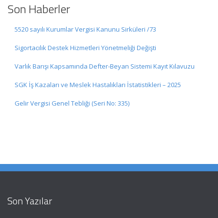
Son Haberler
5520 sayılı Kurumlar Vergisi Kanunu Sirküleri /73
Sigortacılık Destek Hizmetleri Yönetmeliği Değişti
Varlık Barışı Kapsamında Defter-Beyan Sistemi Kayıt Kılavuzu
SGK İş Kazaları ve Meslek Hastalıkları İstatistikleri – 2025
Gelir Vergisi Genel Tebliği (Seri No: 335)
Son Yazılar