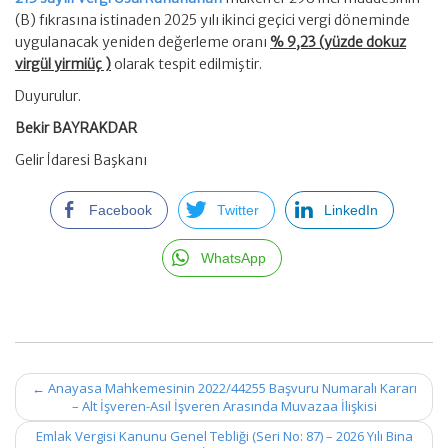
(B) fıkrasına istinaden 2025 yılı ikinci geçici vergi döneminde
uygulanacak yeniden değerleme oranı
% 9,23 (yüzde dokuz
virgül yirmiüç )
olarak tespit edilmiştir.
Duyurulur.
Bekir BAYRAKDAR
Gelir İdaresi Başkanı
Facebook
Twitter
LinkedIn
WhatsApp
Post
←
Anayasa Mahkemesinin 2022/44255 Başvuru Numaralı Kararı
navigation
– Alt İşveren-Asıl İşveren Arasında Muvazaa İlişkisi
Emlak Vergisi Kanunu Genel Tebliği (Seri No: 87) – 2026 Yılı Bina