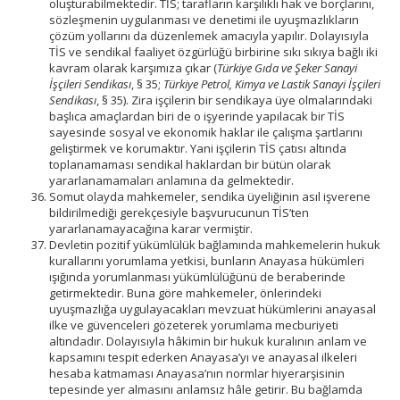
oluşturabilmektedir. TİS; tarafların karşılıklı hak ve borçlarını,
sözleşmenin uygulanması ve denetimi ile uyuşmazlıkların
çözüm yollarını da düzenlemek amacıyla yapılır. Dolayısıyla
TİS ve sendikal faaliyet özgürlüğü birbirine sıkı sıkıya bağlı iki
kavram olarak karşımıza çıkar (
Türkiye Gıda ve Şeker Sanayi
İşçileri Sendikası
, § 35;
Türkiye Petrol, Kimya ve Lastik Sanayi İşçileri
Sendikası
, § 35). Zira işçilerin bir sendikaya üye olmalarındaki
başlıca amaçlardan biri de o işyerinde yapılacak bir TİS
sayesinde sosyal ve ekonomik haklar ile çalışma şartlarını
geliştirmek ve korumaktır. Yani işçilerin TİS çatısı altında
toplanamaması sendikal haklardan bir bütün olarak
yararlanamamaları anlamına da gelmektedir.
Somut olayda mahkemeler, sendika üyeliğinin asıl işverene
bildirilmediği gerekçesiyle başvurucunun TİS’ten
yararlanamayacağına karar vermiştir.
Devletin pozitif yükümlülük bağlamında mahkemelerin hukuk
kurallarını yorumlama yetkisi, bunların Anayasa hükümleri
ışığında yorumlanması yükümlülüğünü de beraberinde
getirmektedir. Buna göre mahkemeler, önlerindeki
uyuşmazlığa uygulayacakları mevzuat hükümlerini anayasal
ilke ve güvenceleri gözeterek yorumlama mecburiyeti
altındadır. Dolayısıyla hâkimin bir hukuk kuralının anlam ve
kapsamını tespit ederken Anayasa’yı ve anayasal ilkeleri
hesaba katmaması Anayasa’nın normlar hiyerarşisinin
tepesinde yer almasını anlamsız hâle getirir. Bu bağlamda