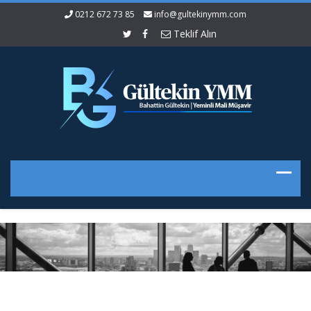
0212 672 73 85
info@gultekinymm.com
Teklif Alın