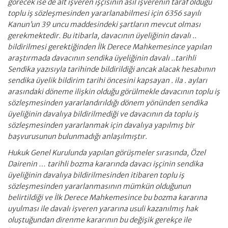
görecek ise de alt işveren işçisinin asıl işverenin taraf olduğu
toplu iş sözleşmesinden yararlanabilmesi için 6356 sayılı
Kanun’un 39 uncu maddesindeki şartların mevcut olması
gerekmektedir. Bu itibarla, davacının üyeliğinin davalı ..
bildirilmesi gerektiğinden İlk Derece Mahkemesince yapılan
araştırmada davacının sendika üyeliğinin davalı ..tarihli
Sendika yazısıyla tarihinde bildirildiği ancak alacak hesabının
sendika üyelik bildirim tarihi öncesini kapsayan . ila . ayları
arasındaki döneme ilişkin olduğu görülmekle davacının toplu iş
sözleşmesinden yararlandırıldığı dönem yönünden sendika
üyeliğinin davalıya bildirilmediği ve davacının da toplu iş
sözleşmesinden yararlanmak için davalıya yapılmış bir
başvurusunun bulunmadığı anlaşılmıştır.
Hukuk Genel Kurulunda yapılan görüşmeler sırasında, Özel
Dairenin … tarihli bozma kararında davacı işçinin sendika
üyeliğinin davalıya bildirilmesinden itibaren toplu iş
sözleşmesinden yararlanmasının mümkün olduğunun
belirtildiği ve İlk Derece Mahkemesince bu bozma kararına
uyulması ile davalı işveren yararına usuli kazanılmış hak
oluştuğundan direnme kararının bu değişik gerekçe ile