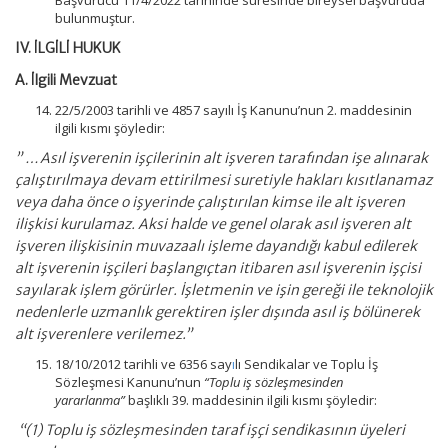
Başvurucu 11/4/2022 tarihinde süresinde bireysel başvuruda
bulunmuştur.
IV. İLGİLİ HUKUK
A. İlgili Mevzuat
22/5/2003 tarihli ve 4857 sayılı İş Kanunu’nun 2. maddesinin
ilgili kısmı şöyledir:
” …Asıl işverenin işçilerinin alt işveren tarafından işe alınarak
çalıştırılmaya devam ettirilmesi suretiyle hakları kısıtlanamaz
veya daha önce o işyerinde çalıştırılan kimse ile alt işveren
ilişkisi kurulamaz. Aksi halde ve genel olarak asıl işveren alt
işveren ilişkisinin muvazaalı işleme dayandığı kabul edilerek
alt işverenin işçileri başlangıçtan itibaren asıl işverenin işçisi
sayılarak işlem görürler. İşletmenin ve işin gereği ile teknolojik
nedenlerle uzmanlık gerektiren işler dışında asıl iş bölünerek
alt işverenlere verilemez.”
18/10/2012 tarihli ve 6356 say
ı
lı Sendikalar ve Toplu İş
Sözleşmesi Kanunu’nun
“Toplu iş sözleşmesinden
yararlanma”
başlıklı 39. maddesinin ilgili kısmı şöyledir:
“(1) Toplu iş sözleşmesinden taraf işçi sendikasının üyeleri