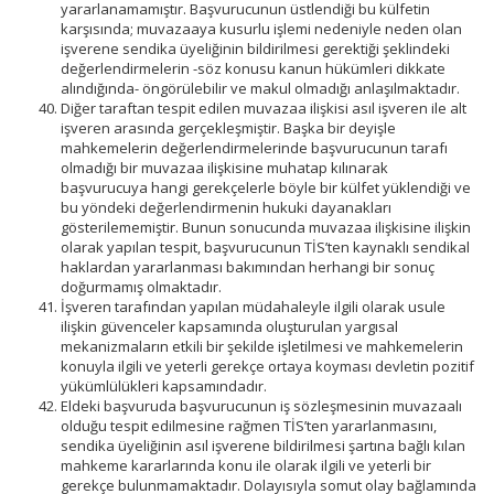
yararlanamamıştır. Başvurucunun üstlendiği bu külfetin
karşısında; muvazaaya kusurlu işlemi nedeniyle neden olan
işverene sendika üyeliğinin bildirilmesi gerektiği şeklindeki
değerlendirmelerin -söz konusu kanun hükümleri dikkate
alındığında- öngörülebilir ve makul olmadığı anlaşılmaktadır.
Diğer taraftan tespit edilen muvazaa ilişkisi asıl işveren ile alt
işveren arasında gerçekleşmiştir. Başka bir deyişle
mahkemelerin değerlendirmelerinde başvurucunun tarafı
olmadığı bir muvazaa ilişkisine muhatap kılınarak
başvurucuya hangi gerekçelerle böyle bir külfet yüklendiği ve
bu yöndeki değerlendirmenin hukuki dayanakları
gösterilememiştir. Bunun sonucunda muvazaa ilişkisine ilişkin
olarak yapılan tespit, başvurucunun TİS’ten kaynaklı sendikal
haklardan yararlanması bakımından herhangi bir sonuç
doğurmamış olmaktadır.
İşveren tarafından yapılan müdahaleyle ilgili olarak usule
ilişkin güvenceler kapsamında oluşturulan yargısal
mekanizmaların etkili bir şekilde işletilmesi ve mahkemelerin
konuyla ilgili ve yeterli gerekçe ortaya koyması devletin pozitif
yükümlülükleri kapsamındadır.
Eldeki başvuruda başvurucunun iş sözleşmesinin muvazaalı
olduğu tespit edilmesine rağmen TİS’ten yararlanmasını,
sendika üyeliğinin asıl işverene bildirilmesi şartına bağlı kılan
mahkeme kararlarında konu ile olarak ilgili ve yeterli bir
gerekçe bulunmamaktadır. Dolayısıyla somut olay bağlamında