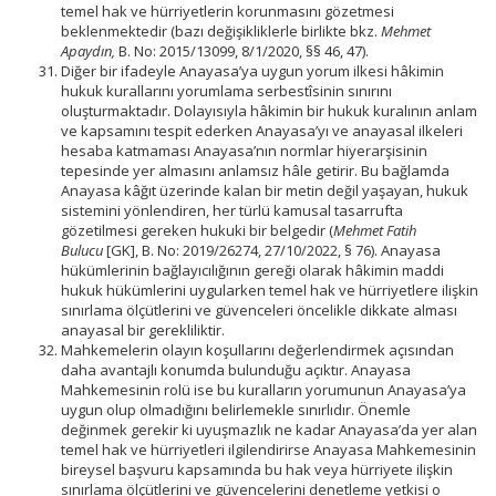
temel hak ve hürriyetlerin korunmasını gözetmesi
beklenmektedir (bazı değişikliklerle birlikte bkz.
Mehmet
Apaydın,
B. No: 2015/13099, 8/1/2020, §§ 46, 47).
Diğer bir ifadeyle Anayasa’ya uygun yorum ilkesi hâkimin
hukuk kurallarını yorumlama serbestîsinin sınırını
oluşturmaktadır. Dolayısıyla hâkimin bir hukuk kuralının anlam
ve kapsamını tespit ederken Anayasa’yı ve anayasal ilkeleri
hesaba katmaması Anayasa’nın normlar hiyerarşisinin
tepesinde yer almasını anlamsız hâle getirir. Bu bağlamda
Anayasa kâğıt üzerinde kalan bir metin değil yaşayan, hukuk
sistemini yönlendiren, her türlü kamusal tasarrufta
gözetilmesi gereken hukuki bir belgedir (
Mehmet Fatih
Bulucu
[GK], B. No: 2019/26274, 27/10/2022, § 76). Anayasa
hükümlerinin bağlayıcılığının gereği olarak hâkimin maddi
hukuk hükümlerini uygularken temel hak ve hürriyetlere ilişkin
sınırlama ölçütlerini ve güvenceleri öncelikle dikkate alması
anayasal bir gerekliliktir.
Mahkemelerin olayın koşullarını değerlendirmek açısından
daha avantajlı konumda bulunduğu açıktır. Anayasa
Mahkemesinin rolü ise bu kuralların yorumunun Anayasa’ya
uygun olup olmadığını belirlemekle sınırlıdır. Önemle
değinmek gerekir ki uyuşmazlık ne kadar Anayasa’da yer alan
temel hak ve hürriyetleri ilgilendirirse Anayasa Mahkemesinin
bireysel başvuru kapsamında bu hak veya hürriyete ilişkin
sınırlama ölçütlerini ve güvencelerini denetleme yetkisi o