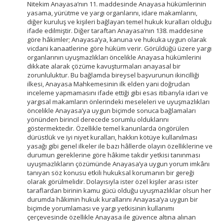
Nitekim Anayasa’nın 11. maddesinde Anayasa hükümlerinin
yasama, yürütme ve yargı organlarını, idare makamlarını,
diğer kuruluş ve kişileri bağlayan temel hukuk kuralları olduğu
ifade edilmiştir. Diğer taraftan Anayasa’nın 138. maddesine
göre hâkimler; Anayasa’ya, kanuna ve hukuka uygun olarak
vicdani kanaatlerine göre hüküm verir. Görüldüğü üzere yargı
organlarının uyuşmazlıkları öncelikle Anayasa hükümlerini
dikkate alarak çözüme kavuşturmaları anayasal bir
zorunluluktur. Bu bağlamda bireysel başvurunun ikincilliği
ilkesi, Anayasa Mahkemesinin ilk elden yani doğrudan
inceleme yapmamasını ifade ettiği gibi esas itibarıyla idari ve
yargısal makamların önlerindeki meseleleri ve uyuşmazlıkları
öncelikle Anayasa’ya uygun biçimde sonuca bağlamaları
yönünden birincil derecede sorumlu olduklarını
göstermektedir. Özellikle temel kanunlarda öngörülen
dürüstlük ve iyi niyet kuralları, hakkın kötüye kullanılması
yasağı gibi genel ilkeler ile bazı hâllerde olayın özelliklerine ve
durumun gereklerine göre hâkime takdir yetkisi tanınması
uyuşmazlıkların çözümünde Anayasa’ya uygun yorum imkânı
tanıyan söz konusu etkili hukuksal korumanın bir gereği
olarak görülmelidir. Dolayısıyla ister özel kişiler arası ister
taraflardan birinin kamu gücü olduğu uyuşmazlıklar olsun her
durumda hâkimin hukuk kurallarını Anayasa’ya uygun bir
biçimde yorumlaması ve yargı yetkisinin kullanımı
çerçevesinde özellikle Anayasa ile güvence altına alınan