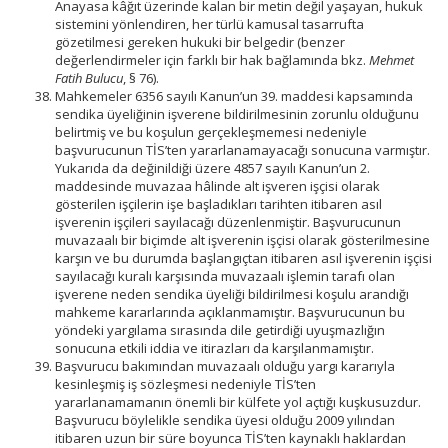
Anayasa kâğıt üzerinde kalan bir metin değil yaşayan, hukuk
sistemini yönlendiren, her türlü kamusal tasarrufta
gözetilmesi gereken hukuki bir belgedir (benzer
değerlendirmeler için farklı bir hak bağlamında bkz.
Mehmet
Fatih Bulucu
, § 76).
Mahkemeler 6356 sayılı Kanun’un 39. maddesi kapsamında
sendika üyeliğinin işverene bildirilmesinin zorunlu olduğunu
belirtmiş ve bu koşulun gerçekleşmemesi nedeniyle
başvurucunun TİS’ten yararlanamayacağı sonucuna varmıştır.
Yukarıda da değinildiği üzere 4857 sayılı Kanun’un 2.
maddesinde muvazaa hâlinde alt işveren işçisi olarak
gösterilen işçilerin işe başladıkları tarihten itibaren asıl
işverenin işçileri sayılacağı düzenlenmiştir. Başvurucunun
muvazaalı bir biçimde alt işverenin işçisi olarak gösterilmesine
karşın ve bu durumda başlangıçtan itibaren asıl işverenin işçisi
sayılacağı kuralı karşısında muvazaalı işlemin tarafı olan
işverene neden sendika üyeliği bildirilmesi koşulu arandığı
mahkeme kararlarında açıklanmamıştır. Başvurucunun bu
yöndeki yargılama sırasında dile getirdiği uyuşmazlığın
sonucuna etkili iddia ve itirazları da karşılanmamıştır.
Başvurucu bakımından muvazaalı olduğu yargı kararıyla
kesinleşmiş iş sözleşmesi nedeniyle TİS’ten
yararlanamamanın önemli bir külfete yol açtığı kuşkusuzdur.
Başvurucu böylelikle sendika üyesi olduğu 2009 yılından
itibaren uzun bir süre boyunca TİS’ten kaynaklı haklardan