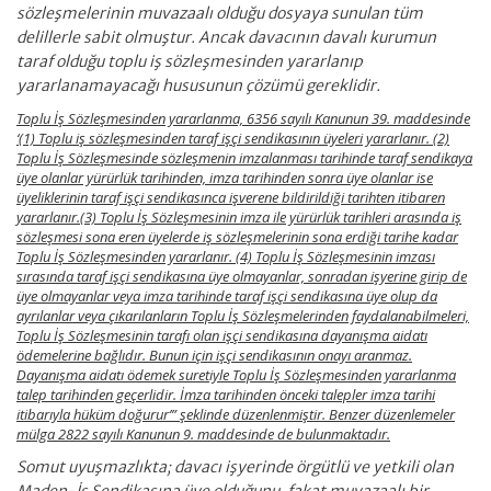
sözleşmelerinin muvazaalı olduğu dosyaya sunulan tüm
delillerle sabit olmuştur. Ancak davacının davalı kurumun
taraf olduğu toplu iş sözleşmesinden yararlanıp
yararlanamayacağı hususunun çözümü gereklidir.
Toplu İş Sözleşmesinden yararlanma, 6356 sayılı Kanunun 39. maddesinde
‘(1) Toplu iş sözleşmesinden taraf işçi sendikasının üyeleri yararlanır. (2)
Toplu İş Sözleşmesinde sözleşmenin imzalanması tarihinde taraf sendikaya
üye olanlar yürürlük tarihinden, imza tarihinden sonra üye olanlar ise
üyeliklerinin taraf işçi sendikasınca işverene bildirildiği tarihten itibaren
yararlanır.(3) Toplu İş Sözleşmesinin imza ile yürürlük tarihleri arasında iş
sözleşmesi sona eren üyelerde iş sözleşmelerinin sona erdiği tarihe kadar
Toplu İş Sözleşmesinden yararlanır. (4) Toplu İş Sözleşmesinin imzası
sırasında taraf işçi sendikasına üye olmayanlar, sonradan işyerine girip de
üye olmayanlar veya imza tarihinde taraf işçi sendikasına üye olup da
ayrılanlar veya çıkarılanların Toplu İş Sözleşmelerinden faydalanabilmeleri,
Toplu İş Sözleşmesinin tarafı olan işçi sendikasına dayanışma aidatı
ödemelerine bağlıdır. Bunun için işçi sendikasının onayı aranmaz.
Dayanışma aidatı ödemek suretiyle Toplu İş Sözleşmesinden yararlanma
talep tarihinden geçerlidir. İmza tarihinden önceki talepler imza tarihi
itibarıyla hüküm doğurur’” şeklinde düzenlenmiştir. Benzer düzenlemeler
mülga 2822 sayılı Kanunun 9. maddesinde de bulunmaktadır.
Somut uyuşmazlıkta; davacı işyerinde örgütlü ve yetkili olan