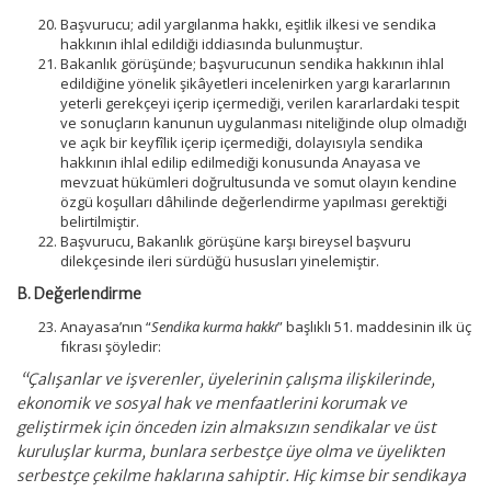
Başvurucu; adil yargılanma hakkı, eşitlik ilkesi ve sendika
hakkının ihlal edildiği iddiasında bulunmuştur.
Bakanlık görüşünde; başvurucunun sendika hakkının ihlal
edildiğine yönelik şikâyetleri incelenirken yargı kararlarının
yeterli gerekçeyi içerip içermediği, verilen kararlardaki tespit
ve sonuçların kanunun uygulanması niteliğinde olup olmadığı
ve açık bir keyfîlik içerip içermediği, dolayısıyla sendika
hakkının ihlal edilip edilmediği konusunda Anayasa ve
mevzuat hükümleri doğrultusunda ve somut olayın kendine
özgü koşulları dâhilinde değerlendirme yapılması gerektiği
belirtilmiştir.
Başvurucu, Bakanlık görüşüne karşı bireysel başvuru
dilekçesinde ileri sürdüğü hususları yinelemiştir.
B. Değerlendirme
Anayasa’nın “
Sendika kurma hakkı
” başlıklı 51. maddesinin ilk üç
fıkrası şöyledir:
“Çalışanlar ve işverenler, üyelerinin çalışma ilişkilerinde,
ekonomik ve sosyal hak ve menfaatlerini korumak ve
geliştirmek için önceden izin almaksızın sendikalar ve üst
kuruluşlar kurma, bunlara serbestçe üye olma ve üyelikten
serbestçe çekilme haklarına sahiptir. Hiç kimse bir sendikaya