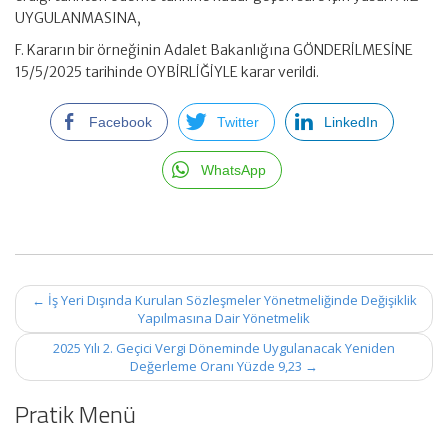
UYGULANMASINA,
F. Kararın bir örneğinin Adalet Bakanlığına GÖNDERİLMESİNE
15/5/2025 tarihinde OYBİRLİĞİYLE karar verildi.
Facebook
Twitter
LinkedIn
WhatsApp
Post
←
İş Yeri Dışında Kurulan Sözleşmeler Yönetmeliğinde Değişiklik
navigation
Yapılmasına Dair Yönetmelik
2025 Yılı 2. Geçici Vergi Döneminde Uygulanacak Yeniden
Değerleme Oranı Yüzde 9,23
→
Pratik Menü