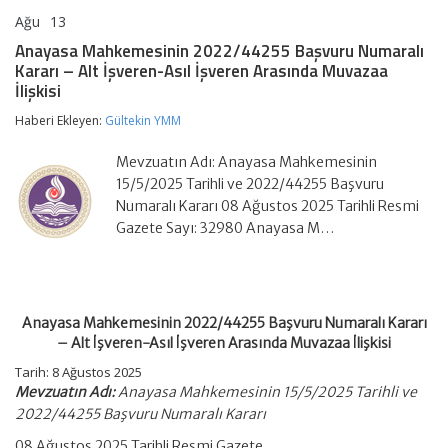
Ağu
13
Anayasa
yorumlar kapalı
Mahkemesinin
Anayasa Mahkemesinin 2022/44255 Başvuru Numaralı
2022/44255
Kararı – Alt İşveren-Asıl İşveren Arasında Muvazaa
Başvuru
İlişkisi
Numaralı
Kararı
Haberi Ekleyen:
Gültekin YMM
–
Alt
İşveren-
Mevzuatın Adı: Anayasa Mahkemesinin
Asıl
15/5/2025 Tarihli ve 2022/44255 Başvuru
İşveren
Numaralı Kararı 08 Ağustos 2025 Tarihli Resmi
Arasında
Muvazaa
Gazete Sayı: 32980 Anayasa M…
İlişkisi
için
Anayasa Mahkemesinin 2022/44255 Başvuru Numaralı Kararı
– Alt İşveren-Asıl İşveren Arasında Muvazaa İlişkisi
Tarih: 8 Ağustos 2025
Mevzuatın Adı:
Anayasa Mahkemesinin 15/5/2025 Tarihli ve
2022/44255 Başvuru Numaralı Kararı
08 Ağustos 2025 Tarihli Resmi Gazete