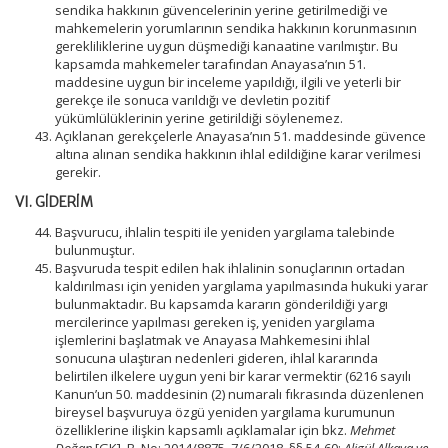
sendika hakkının güvencelerinin yerine getirilmediği ve
mahkemelerin yorumlarının sendika hakkının korunmasının
gerekliliklerine uygun düşmediği kanaatine varılmıştır. Bu
kapsamda mahkemeler tarafından Anayasa’nın 51.
maddesine uygun bir inceleme yapıldığı, ilgili ve yeterli bir
gerekçe ile sonuca varıldığı ve devletin pozitif
yükümlülüklerinin yerine getirildiği söylenemez.
Açıklanan gerekçelerle Anayasa’nın 51. maddesinde güvence
altına alınan sendika hakkının ihlal edildiğine karar verilmesi
gerekir.
VI. GİDERİM
Başvurucu, ihlalin tespiti ile yeniden yargılama talebinde
bulunmuştur.
Başvuruda tespit edilen hak ihlalinin sonuçlarının ortadan
kaldırılması için yeniden yargılama yapılmasında hukuki yarar
bulunmaktadır. Bu kapsamda kararın gönderildiği yargı
mercilerince yapılması gereken iş, yeniden yargılama
işlemlerini başlatmak ve Anayasa Mahkemesini ihlal
sonucuna ulaştıran nedenleri gideren, ihlal kararında
belirtilen ilkelere uygun yeni bir karar vermektir (6216 sayılı
Kanun’un 50. maddesinin (2) numaralı fıkrasında düzenlenen
bireysel başvuruya özgü yeniden yargılama kurumunun
özelliklerine ilişkin kapsamlı açıklamalar için bkz.
Mehmet