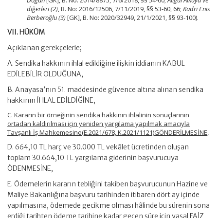
Doğan
[GK], B. No: 2014/8875, 7/6/2018, §§ 54-60;
Aligül Alkaya ve
diğerleri (2)
, B. No: 2016/12506, 7/11/2019, §§ 53-60, 66;
Kadri Enis
Berberoğlu (3)
[GK], B. No: 2020/32949, 21/1/2021, §§ 93-100).
VII.
HÜKÜM
Açıklanan gerekçelerle;
A. Sendika hakkının ihlal edildiğine ilişkin iddianın KABUL
EDİLEBİLİR OLDUĞUNA,
B. Anayasa’nın 51. maddesinde güvence altına alınan sendika
hakkının İHLAL EDİLDİĞİNE,
C. Kararın bir örneğinin sendika hakkının ihlalinin sonuçlarının
ortadan kaldırılması için yeniden yargılama yapılmak amacıyla
Tavşanlı İş Mahkemesine(E.2021/678, K.2021/1121)GÖNDERİLMESİNE,
D. 664,10 TL harç ve 30.000 TL vekâlet ücretinden oluşan
toplam 30.664,10 TL yargılama giderinin başvurucuya
ÖDENMESİNE,
E. Ödemelerin kararın tebliğini takiben başvurucunun Hazine ve
Maliye Bakanlığına başvuru tarihinden itibaren dört ay içinde
yapılmasına, ödemede gecikme olması hâlinde bu sürenin sona
erdiği tarihten ödeme tarihine kadar geçen süre için yasal FAİZ