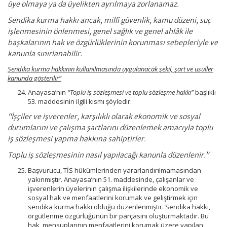
üye olmaya ya da üyelikten ayrılmaya zorlanamaz.
Sendika kurma hakkı ancak, millî güvenlik, kamu düzeni, suç
işlenmesinin önlenmesi, genel sağlık ve genel ahlâk ile
başkalarının hak ve özgürlüklerinin korunması sebepleriyle ve
kanunla sınırlanabilir.
Sendika kurma hakkının kullanılmasında uygulanacak şekil, şart ve usuller
kanunda gösterilir”
Anayasa’nın
“Toplu iş sözleşmesi ve toplu sözleşme hakkı”
başlıklı
53. maddesinin ilgili kısmı şöyledir:
“İşçiler ve işverenler, karşılıklı olarak ekonomik ve sosyal
durumlarını ve çalışma şartlarını düzenlemek amacıyla toplu
iş sözleşmesi yapma hakkına sahiptirler.
Toplu iş sözleşmesinin nasıl yapılacağı kanunla düzenlenir.”
Başvurucu, TİS hükümlerinden yararlandırılmamasından
yakınmıştır. Anayasa’nın 51. maddesinde, çalışanlar ve
işverenlerin üyelerinin çalışma ilişkilerinde ekonomik ve
sosyal hak ve menfaatlerini korumak ve geliştirmek için
sendika kurma hakkı olduğu düzenlenmiştir. Sendika hakkı,
örgütlenme özgürlüğünün bir parçasını oluşturmaktadır. Bu
hak, mensuplarının menfaatlerini korumak üzere yapılan