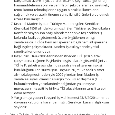
karşılamak üzere linyit, asfaltit, bitümlü şeyl, turba gibi enerji
hammaddelerini etkin ve verimli bir şekilde aramak, üretmek,
temiz kömür teknolojilerine uygun olarak kullanımlarını
sağlamak ve stratejik öneme sahip ikincil ürünleri elde etmek
üzere kurulmuştur.
Kısa adı Maden-İş olan Türkiye Maden İşçileri Sendikası
(Sendika) 1958 yılında kurulmuş, hâlen Türkiye İşçi Sendikaları
Konfederasyonuna bağlı olarak maden ve taş ocakları iş
kolunda faaliyet göstermek üzere örgütlenen bir işçi
sendikasıdır. TKİ’de hem asıl işverene bağlı hem alt işverene
bağlı işçiler çalışmaktadır. Maden-İş asıl işyerinde yetkili
sendika konumundadır.
Başvurucu 16/6/2006 tarihinden itibaren TKİ işçisi olarak
çalışmasına rağmen P. şirketinin işçisi olarak gösterildiğini ve
TKİ ile P. şirketi arasında muvazaalı alt-asıl işveren ilişkisi
kurulduğunu ileri sürmüştür. Başvurucu, muvazaalı hizmet
alım sözleşmesi nedeniyle 2009 yılından beri Maden-İş
sendikası üyesi olmasına karşın toplu iş sözleşmesi (TİS)
hükümlerinden yararlandırılmadığından yakınmış ve
muvazaanın tespiti ile birlikte TİS alacaklarının tahsili talepli
dava açmıştır.
Yargılamayı yapan Tavşanlı İş Mahkemesi 23/6/2020 tarihinde
davanın kabulüne karar vermiştir. Gerekçeli kararın ilgili kısmı
şöyledir:
“… Yer altı kömür üretimi ve galeri açma işi davalının asıl işi