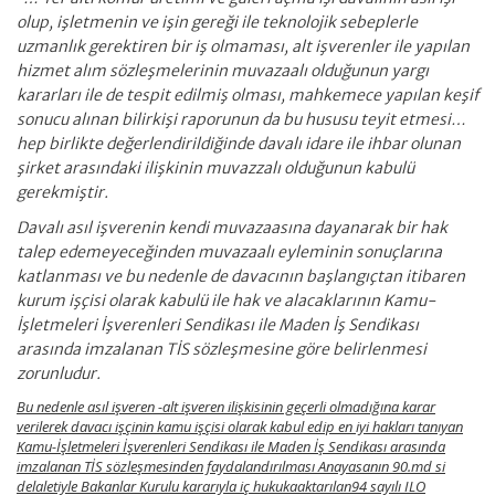
olup, işletmenin ve işin gereği ile teknolojik sebeplerle
uzmanlık gerektiren bir iş olmaması, alt işverenler ile yapılan
hizmet alım sözleşmelerinin muvazaalı olduğunun yargı
kararları ile de tespit edilmiş olması, mahkemece yapılan keşif
sonucu alınan bilirkişi raporunun da bu hususu teyit etmesi…
hep birlikte değerlendirildiğinde davalı idare ile ihbar olunan
şirket arasındaki ilişkinin muvazzalı olduğunun kabulü
gerekmiştir.
Davalı asıl işverenin kendi muvazaasına dayanarak bir hak
talep edemeyeceğinden muvazaalı eyleminin sonuçlarına
katlanması ve bu nedenle de davacının başlangıçtan itibaren
kurum işçisi olarak kabulü ile hak ve alacaklarının Kamu-
İşletmeleri İşverenleri Sendikası ile Maden İş Sendikası
arasında imzalanan TİS sözleşmesine göre belirlenmesi
zorunludur.
Bu nedenle asıl işveren -alt işveren ilişkisinin geçerli olmadığına karar
verilerek davacı işçinin kamu işçisi olarak kabul edip en iyi hakları tanıyan
Kamu-İşletmeleri İşverenleri Sendikası ile Maden İş Sendikası arasında
imzalanan TİS sözleşmesinden faydalandırılması Anayasanın 90.md si
delaletiyle Bakanlar Kurulu kararıyla iç hukukaaktarılan94 sayılı ILO