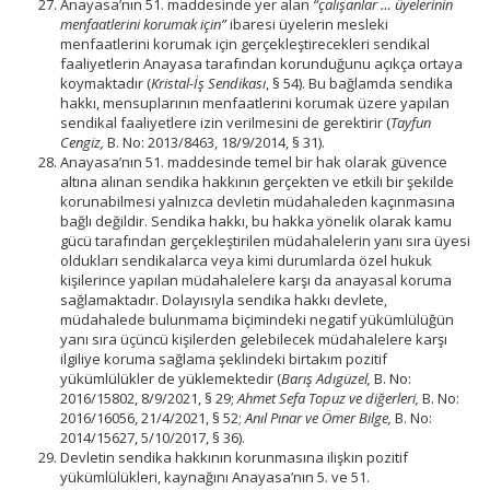
Anayasa’nın 51. maddesinde yer alan
“çalışanlar … üyelerinin
menfaatlerini korumak için”
ibaresi üyelerin mesleki
menfaatlerini korumak için gerçekleştirecekleri sendikal
faaliyetlerin Anayasa tarafından korunduğunu açıkça ortaya
koymaktadır (
Kristal-İş Sendikası
, § 54). Bu bağlamda sendika
hakkı, mensuplarının menfaatlerini korumak üzere yapılan
sendikal faaliyetlere izin verilmesini de gerektirir (
Tayfun
Cengiz,
B. No: 2013/8463, 18/9/2014, § 31).
Anayasa’nın 51. maddesinde temel bir hak olarak güvence
altına alınan sendika hakkının gerçekten ve etkili bir şekilde
korunabilmesi yalnızca devletin müdahaleden kaçınmasına
bağlı değildir. Sendika hakkı, bu hakka yönelik olarak kamu
gücü tarafından gerçekleştirilen müdahalelerin yanı sıra üyesi
oldukları sendikalarca veya kimi durumlarda özel hukuk
kişilerince yapılan müdahalelere karşı da anayasal koruma
sağlamaktadır. Dolayısıyla sendika hakkı devlete,
müdahalede bulunmama biçimindeki negatif yükümlülüğün
yanı sıra üçüncü kişilerden gelebilecek müdahalelere karşı
ilgiliye koruma sağlama şeklindeki birtakım pozitif
yükümlülükler de yüklemektedir (
Barış Adıgüzel,
B. No:
2016/15802, 8/9/2021, § 29;
Ahmet Sefa Topuz ve diğerleri,
B. No:
2016/16056, 21/4/2021, § 52;
Anıl Pınar ve Ömer Bilge,
B. No:
2014/15627, 5/10/2017, § 36).
Devletin sendika hakkının korunmasına ilişkin pozitif
yükümlülükleri, kaynağını Anayasa’nın 5. ve 51.