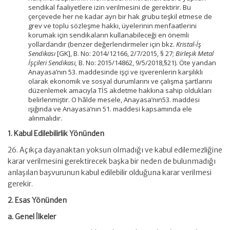
sendikal faaliyetlere izin verilmesini de gerektirir. Bu
çerçevede her ne kadar ayrı bir hak grubu teşkil etmese de
grev ve toplu sözleşme hakkı, üyelerinin menfaatlerini
korumak için sendikaların kullanabileceği en önemli
yollardandır (benzer değerlendirmeler için bkz.
Kristal-İş
Sendikası
[GK], B. No: 2014/12166, 2/7/2015, § 27;
Birleşik Metal
İşçileri Sendikası,
B. No: 2015/14862, 9/5/2018,§21). Öte yandan
Anayasa’nın 53. maddesinde işçi ve işverenlerin karşılıklı
olarak ekonomik ve sosyal durumlarını ve çalışma şartlarını
düzenlemek amacıyla TİS akdetme hakkına sahip oldukları
belirlenmiştir. O hâlde mesele, Anayasa’nın53. maddesi
ışığında ve Anayasa’nın 51. maddesi kapsamında ele
alınmalıdır.
1. Kabul Edilebilirlik Yönünden
26. Açıkça dayanaktan yoksun olmadığı ve kabul edilemezliğine
karar verilmesini gerektirecek başka bir neden de bulunmadığı
anlaşılan başvurunun kabul edilebilir olduğuna karar verilmesi
gerekir.
2. Esas Yönünden
a. Genel İlkeler