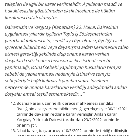
talepleri ile ilgili bir karar verilmelidir. Açıklanan maddi ve
hukuki esaslar gözetilmeden eksik inceleme ile hüküm
kurulması hatalı olmuştur.
Dairemizin ve Yargıtay (Kapatılan) 22. Hukuk Dairesinin
uygulaması yıllardır işçilerin Toplu İş Sözleşmesinden
yararlanılabilmesi için, sendikaya üye olması, üyeliğin asıl
işverene bildirilmesi veya dayanışma aidatı kesilmesini talep
etmesi gerektiği şeklinde olup onama kararı verilen
dosyalarda söz konusu hususun açıkça istinaf sebebi
yapılmadığı, istinaf sebebi yapılmayan hususların temyiz
sebebi de yapılamaması nedeniyle istinaf ve temyiz
sebepleriyle bağlı kalınarak yapılan sınırlı inceleme
neticesinde onama kararlarının verildiği anlaşılmakla anılan
dosyalar emsal teşkil etmemektedir…”
Bozma kararı üzerine ilk derece mahkemesi sendika
üyeliğinin asıl işverene bildirilmediği gerekçesiyle 30/11/2021
tarihinde davanın reddine karar vermiştir. Anılan karar
Yargıtay 9. Hukuk Dairesi tarafından 23/2/2022 tarihinde
onanmıştır.
Nihai karar, başvurucuya 10/3/2022 tarihinde tebliğ edilmiştir.