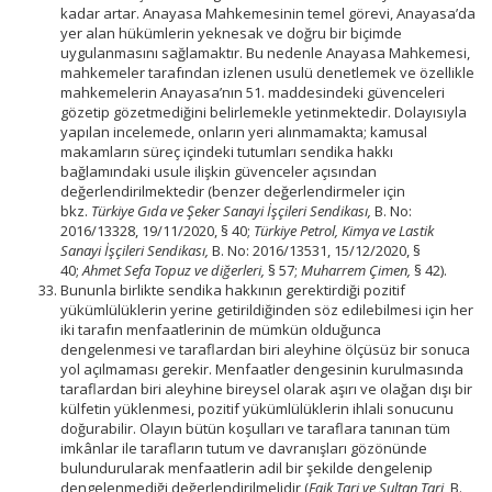
kadar artar. Anayasa Mahkemesinin temel görevi, Anayasa’da
yer alan hükümlerin yeknesak ve doğru bir biçimde
uygulanmasını sağlamaktır. Bu nedenle Anayasa Mahkemesi,
mahkemeler tarafından izlenen usulü denetlemek ve özellikle
mahkemelerin Anayasa’nın 51. maddesindeki güvenceleri
gözetip gözetmediğini belirlemekle yetinmektedir. Dolayısıyla
yapılan incelemede, onların yeri alınmamakta; kamusal
makamların süreç içindeki tutumları sendika hakkı
bağlamındaki usule ilişkin güvenceler açısından
değerlendirilmektedir (benzer değerlendirmeler için
bkz.
Türkiye Gıda ve Şeker Sanayi İşçileri Sendikası,
B. No:
2016/13328, 19/11/2020, § 40;
Türkiye Petrol, Kimya ve Lastik
Sanayi İşçileri Sendikası,
B. No: 2016/13531, 15/12/2020, §
40;
Ahmet Sefa Topuz ve diğerleri,
§ 57;
Muharrem Çimen,
§ 42).
Bununla birlikte sendika hakkının gerektirdiği pozitif
yükümlülüklerin yerine getirildiğinden söz edilebilmesi için her
iki tarafın menfaatlerinin de mümkün olduğunca
dengelenmesi ve taraflardan biri aleyhine ölçüsüz bir sonuca
yol açılmaması gerekir. Menfaatler dengesinin kurulmasında
taraflardan biri aleyhine bireysel olarak aşırı ve olağan dışı bir
külfetin yüklenmesi, pozitif yükümlülüklerin ihlali sonucunu
doğurabilir. Olayın bütün koşulları ve taraflara tanınan tüm
imkânlar ile tarafların tutum ve davranışları gözönünde
bulundurularak menfaatlerin adil bir şekilde dengelenip
dengelenmediği değerlendirilmelidir (
Faik Tari ve Sultan Tari,
B.