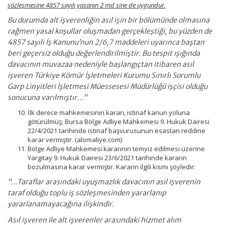
sözleşmesine 4857 sayılı yasanın 2 md sine de uygundur.
Bu durumda alt işverenliğin asıl işin bir bölümünde olmasına
rağmen yasal koşullar oluşmadan gerçekleştiği, bu yüzden de
4857 sayılı İş Kanunu’nun 2/6,7 maddeleri uyarınca baştan
beri geçersiz olduğu değerlendirilmiştir. Bu tespit ışığında
davacının muvazaa nedeniyle başlangıçtan itibaren asıl
işveren Türkiye Kömür İşletmeleri Kurumu Sınırlı Sorumlu
Garp Linyitleri İşletmesi Müessesesi Müdürlüğü işçisi olduğu
sonucuna varılmıştır…”
İlk derece mahkemesinin kararı, istinaf kanun yoluna
götürülmüş; Bursa Bölge Adliye Mahkemesi 9. Hukuk Dairesi
22/4/2021 tarihinde istinaf başvurusunun esastan reddine
karar vermiştir. (alomaliye.com)
Bölge Adliye Mahkemesi kararının temyiz edilmesi üzerine
Yargıtay 9. Hukuk Dairesi 23/6/2021 tarihinde kararın
bozulmasına karar vermiştir. Kararın ilgili kısmı şöyledir:
“…Taraflar arasındaki uyuşmazlık davacının asıl işverenin
taraf olduğu toplu iş sözleşmesinden yararlanıp
yararlanamayacağına ilişkindir.
Asıl işveren ile alt işverenler arasındaki hizmet alım