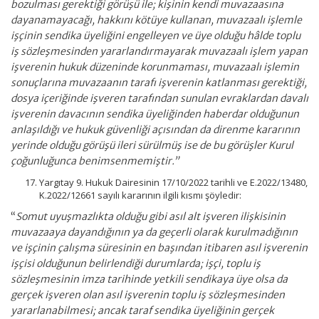
bozulması gerektiği görüşü ile; kişinin kendi muvazaasına
dayanamayacağı, hakkını kötüye kullanan, muvazaalı işlemle
işçinin sendika üyeliğini engelleyen ve üye olduğu hâlde toplu
iş sözleşmesinden yararlandırmayarak muvazaalı işlem yapan
işverenin hukuk düzeninde korunmaması, muvazaalı işlemin
sonuçlarına muvazaanın tarafı işverenin katlanması gerektiği,
dosya içeriğinde işveren tarafından sunulan evraklardan davalı
işverenin davacının sendika üyeliğinden haberdar olduğunun
anlaşıldığı ve hukuk güvenliği açısından da direnme kararının
yerinde olduğu görüşü ileri sürülmüş ise de bu görüşler Kurul
çoğunluğunca benimsenmemiştir.”
Yargıtay 9. Hukuk Dairesinin 17/10/2022 tarihli ve E.2022/13480,
K.2022/12661 sayılı kararının ilgili kısmı şöyledir:
“
Somut uyuşmazlıkta olduğu gibi asıl alt işveren ilişkisinin
muvazaaya dayandığının ya da geçerli olarak kurulmadığının
ve işçinin çalışma süresinin en başından itibaren asıl işverenin
işçisi olduğunun belirlendiği durumlarda; işçi, toplu iş
sözleşmesinin imza tarihinde yetkili sendikaya üye olsa da
gerçek işveren olan asıl işverenin toplu iş sözleşmesinden
yararlanabilmesi; ancak taraf sendika üyeliğinin gerçek