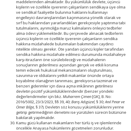
maddelerinden almaktadır. Bu yükümlülük devlete, üçüncü
kişilerin ve özellikle işverenin çalışanların sendikaya üye olma
ve sendikal faaliyette bulunma haklarını kullanmayı
engelleyici davranışlarından kaçınmasına yönelik olarak ve
sırf bu haklarından yararlandıkları gerekçesiyle yaptırıma tabi
tutulmalarını, ayrımcılığa maruz kalmalarını önleyici tedbirler
alma ödevi yüklemektedir. Bu çerçevede alınacak tedbirlerin
üçüncü kişilerin ve özellikle işverenin çalışanların sendika
hakkına müdahalede bulunmaları bakımından caydırıcı
nitelikte olması gerekir. Öte yandan üçüncü kişiler tarafından
sendika hakkına müdahale edilmesi durumunda müdahaleye
karşı itirazların öne sürülebileceği ve müdahalenin
sonuçlarının giderilmesi açısından gerçek ve etkili koruma
temin edecek hukuksal mekanizmaların oluşturulması,
savunma ve iddialarını yetkili makamlar önünde ortaya
koyabilme olanağının tanınması, gerekiyorsa tazminat ve
benzeri giderimler için dava açma imkânının getirilmesi
devletin pozitif yükümlülüklerindendir (benzer yöndeki
değerlendirmeler için bkz.
Muharrem Çimen
[GK], B. No:
2016/5002, 23/3/2023, §§ 39, 40;
Barış Adıgüzel,
§ 30;
Anıl Pınar ve
Ömer Bilge,
§ 37). Devletin söz konusu yükümlülüklerini yerine
getirip getirmediğinin denetimi ise yürütülen sürecin bütününe
bakılarak yapılmalıdır.
Kamu gücü kullanan makamların her türlü iş ve işlemlerinde
öncelikle Anayasa hükümlerini gözetmeleri zorunludur.