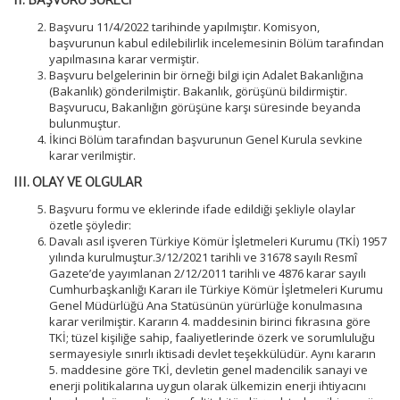
II. BAŞVURU SÜRECİ
Başvuru 11/4/2022 tarihinde yapılmıştır. Komisyon,
başvurunun kabul edilebilirlik incelemesinin Bölüm tarafından
yapılmasına karar vermiştir.
Başvuru belgelerinin bir örneği bilgi için Adalet Bakanlığına
(Bakanlık) gönderilmiştir. Bakanlık, görüşünü bildirmiştir.
Başvurucu, Bakanlığın görüşüne karşı süresinde beyanda
bulunmuştur.
İkinci Bölüm tarafından başvurunun Genel Kurula sevkine
karar verilmiştir.
III.
OLAY VE OLGULAR
Başvuru formu ve eklerinde ifade edildiği şekliyle olaylar
özetle şöyledir:
Davalı asıl işveren Türkiye Kömür İşletmeleri Kurumu (TKİ) 1957
yılında kurulmuştur.3/12/2021 tarihli ve 31678 sayılı Resmî
Gazete’de yayımlanan 2/12/2011 tarihli ve 4876 karar sayılı
Cumhurbaşkanlığı Kararı ile Türkiye Kömür İşletmeleri Kurumu
Genel Müdürlüğü Ana Statüsünün yürürlüğe konulmasına
karar verilmiştir. Kararın 4. maddesinin birinci fıkrasına göre
TKİ; tüzel kişiliğe sahip, faaliyetlerinde özerk ve sorumluluğu
sermayesiyle sınırlı iktisadi devlet teşekkülüdür. Aynı kararın
5. maddesine göre TKİ, devletin genel madencilik sanayi ve
enerji politikalarına uygun olarak ülkemizin enerji ihtiyacını