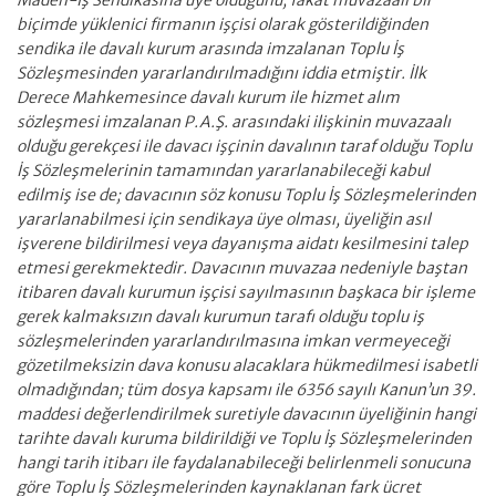
Maden-İş Sendikasına üye olduğunu, fakat muvazaalı bir
biçimde yüklenici firmanın işçisi olarak gösterildiğinden
sendika ile davalı kurum arasında imzalanan Toplu İş
Sözleşmesinden yararlandırılmadığını iddia etmiştir. İlk
Derece Mahkemesince davalı kurum ile hizmet alım
sözleşmesi imzalanan P.A.Ş. arasındaki ilişkinin muvazaalı
olduğu gerekçesi ile davacı işçinin davalının taraf olduğu Toplu
İş Sözleşmelerinin tamamından yararlanabileceği kabul
edilmiş ise de; davacının söz konusu Toplu İş Sözleşmelerinden
yararlanabilmesi için sendikaya üye olması, üyeliğin asıl
işverene bildirilmesi veya dayanışma aidatı kesilmesini talep
etmesi gerekmektedir. Davacının muvazaa nedeniyle baştan
itibaren davalı kurumun işçisi sayılmasının başkaca bir işleme
gerek kalmaksızın davalı kurumun tarafı olduğu toplu iş
sözleşmelerinden yararlandırılmasına imkan vermeyeceği
gözetilmeksizin dava konusu alacaklara hükmedilmesi isabetli
olmadığından; tüm dosya kapsamı ile 6356 sayılı Kanun’un 39.
maddesi değerlendirilmek suretiyle davacının üyeliğinin hangi
tarihte davalı kuruma bildirildiği ve Toplu İş Sözleşmelerinden
hangi tarih itibarı ile faydalanabileceği belirlenmeli sonucuna
göre Toplu İş Sözleşmelerinden kaynaklanan fark ücret