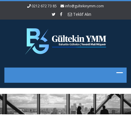
0212 672 73 85
info@gultekinymm.com
Teklif Alın