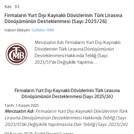
Kas
03
Firmaların
yorumlar kapalı
Yurt
Firmaların Yurt Dışı Kaynaklı Dövizlerinin Türk Lirasına
Dışı
Dönüşümünün Desteklenmesi (Sayı: 2025/26)
Kaynaklı
Dövizlerinin
Haberi Ekleyen:
Gültekin YMM
Türk
Lirasına
Dönüşümünün
Mevzuatın Adı: Firmaların Yurt Dışı Kaynaklı
Desteklenmesi
Dövizlerinin Türk Lirasına Dönüşümünün
(Sayı:
Desteklenmesi Hakkında Tebliğ (Sayı:
2025/26)
2023/5)’de Değişiklik Yapılma…
için
Firmaların Yurt Dışı Kaynaklı Dövizlerinin Türk Lirasına
Dönüşümünün Desteklenmesi (Sayı: 2025/26)
Tarih: 1 Kasım 2025
Mevzuatın Adı
: Firmaların Yurt Dışı Kaynaklı Dövizlerinin Türk
Lirasına Dönüşümünün Desteklenmesi Hakkında Tebliğ (Sayı:
2023/5)’de Değişiklik Yapılmasına Dair Tebliğ (Sayı: 2025/26)