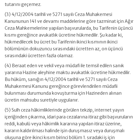
tutarını geçemez.
(3) 4/12/2004 tarihli ve 5271 sayılı Ceza Muhakemesi
Kanununun 141 ve devamı maddelerine göre tazminat için Ağır
Ceza Mahkemelerine yapılan başvurularda, bu Tarifenin üçüncü
kısmı gereğince avukatlık ücretine hükmedilir. Şu kadar ki,
hükmedilecek bu ücret bu Tarifenin ikinci kısmının ikinci
bölümünün dokuzuncu sırasındaki ücretten az, on üçüncü
sırasındaki ücretten fazla olamaz.
(4) Beraat eden ve vekil veya müdafi ile temsil edilen sanık
yararına Hazine aleyhine maktu avukatlık ücretine hükmedilir.
Bu hüküm, sanığın 4/12/2004 tarihli ve 5271 sayılı Ceza
Muhakemesi Kanunu gereğince görevlendirilen müdafii
bulunması durumunda kovuşturma için Hazineden alınan
ücretin mahsubu suretiyle uygulanır.
(5) Sulh ceza hâkimliklerinde görülen tekzip, internet yayın
içeriğinden çıkarma, idari para cezalarına itiraz gibi başvuruların
reddi, kabulü veya hâkimlik kararına yapılan itiraz üzerine,
kararın kaldırılması halinde işin duruşmasız veya duruşmalı
oluşuna göre ikinci kısım birinci bölüm 1. sıradaki iş için