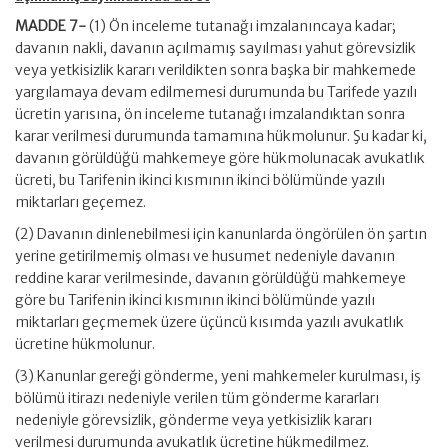
MADDE 7-
(1) Ön inceleme tutanağı imzalanıncaya kadar;
davanın nakli, davanın açılmamış sayılması yahut görevsizlik
veya yetkisizlik kararı verildikten sonra başka bir mahkemede
yargılamaya devam edilmemesi durumunda bu Tarifede yazılı
ücretin yarısına, ön inceleme tutanağı imzalandıktan sonra
karar verilmesi durumunda tamamına hükmolunur. Şu kadar ki,
davanın görüldüğü mahkemeye göre hükmolunacak avukatlık
ücreti, bu Tarifenin ikinci kısmının ikinci bölümünde yazılı
miktarları geçemez.
(2) Davanın dinlenebilmesi için kanunlarda öngörülen ön şartın
yerine getirilmemiş olması ve husumet nedeniyle davanın
reddine karar verilmesinde, davanın görüldüğü mahkemeye
göre bu Tarifenin ikinci kısmının ikinci bölümünde yazılı
miktarları geçmemek üzere üçüncü kısımda yazılı avukatlık
ücretine hükmolunur.
(3) Kanunlar gereği gönderme, yeni mahkemeler kurulması, iş
bölümü itirazı nedeniyle verilen tüm gönderme kararları
nedeniyle görevsizlik, gönderme veya yetkisizlik kararı
verilmesi durumunda avukatlık ücretine hükmedilmez.