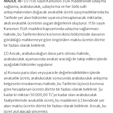
MADDE 16-
(1) 1136 sayılı Kanunun 35/A maddesinde uzlaşma
sağlama, arabuluculuk, uzlaştırma ve her türlü sulh
anlaşmalarından doğacak avukatlık ücreti uyuşmazlıklarında bu
Tarifede yer alan hükümler uyarınca hesaplanacak miktarlar,
akdi avukatlık ücretinin asgari değerlerini oluşturur. 1136 sayılı
Kanunun 35/A maddesi kapsamında uzlaşma sağlanması
halinde, bu Tarifenin ikinci kısmının ikinci bölümünde davanın
görüldüğü mahkemeye göre öngörülen maktu ücretin dörtte
bir fazlası olarak belirlenir.
(2) Ancak, arabuluculuğun dava şartı olması halinde,
arabuluculuk aşamasında avukat aracılığı ile takip edilen işlerde
aşağıdaki hükümler uygulanır:
a) Konusu para olan veya para ile değerlendirilebilen işlerde
avukatlık ücreti; arabuluculuk sonucunda arabuluculuk anlaşma
belgesinin imzalanması halinde, bu Tarifenin üçüncü kısmına
göre hesaplanan ücretin dörtte bir fazlası olarak belirlenir. Şu
kadar ki miktarı 50.000,00 TL’ye kadar olan arabuluculuk
faaliyetlerinde avukatlık ücreti, bu maddenin (c) bendinde yer
alan maktu ücretin dörtte bir fazlası olarak belirlenir. Ancak, bu
ücret asıl alacağı geçemez.