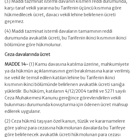
(3) Maddi tazminat istemli davanın kısmen reddi durumunda,
karşı taraf vekili yararına bu Tarifenin üçüncü kısmına göre
hükmedilecek ücret, davacı vekili lehine belirlenen ücreti
geçemez.
(4) Maddi tazminat istemli davaların tamamının reddi
durumunda avukatlık ücreti, bu Tarifenin ikinci kısmının ikinci
bölümüne göre hükmolunur.
Ceza davalarında ücret
MADDE 14-
(1) Kamu davasına katılma üzerine, mahkumiyete
ya da hükmün açıklanmasının geri bırakılmasına karar verilmiş
ise vekil ile temsil edilen katılan lehine bu Tarifenin ikinci
kısmının ikinci bölümünde belirlenen avukatlık ücreti sanığa
yükletilir. Bu hüküm, katılanın 4/12/2004 tarihli ve 5271 sayılı
Ceza Muhakemesi Kanunu gereğince görevlendirilen vekili
bulunması durumunda kovuşturma için ödenen ücret mahsup
edilerek uygulanır.
(2) Ceza hükmü taşıyan özel kanun, tüzük ve kararnamelere
göre yalnız para cezasına hükmolunan davalarda bu Tarifeye
göre belirlenecek avukatlık ücreti hükmolunan para cezası