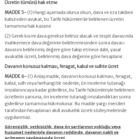
Ücretin tümünü hak etme
MADDE 5-
(1) Hangi aşamada olursa olsun, dava ve icra takibini
kabul eden avukat, bu Tarife hükümleri ile belirlenen ücretin
tamamına hak kazanır.
(2) Gerek kısmi dava gerekse belirsiz alacak ve tespit davasında
mahkemece dava değerinin belirlenmesinden sonra davacı
davasını belirlenmiş değere göre takip etmese dahi, yasal
avukatlık ücreti, belirlenmiş dava değerine göre hesaplanır.
Davanın konusuz kalması, feragat, kabul ve sulhte ücret
MADDE 6-
(1) Anlaşmazlık, davanın konusuz kalması, feragat,
kabul, sulh veya herhangi bir nedenle; ön inceleme tutanağı
imzalanıncaya kadar giderilirse, bu Tarife hükümleriyle belirlenen
ücretlerin yarısına, ön inceleme tutanağı imzalandıktan sonra
giderilirse tamamına hükmolunur. Bu madde yargı mercileri
tarafından hesaplanan akdi avukatlık ücreti sözleşmelerinde
uygulanmaz.
Görevsizlik, yetkisizlik, dava ön şartlarının yokluğu veya
husumet nedeniyle davanın reddinde, davanın nakli ve
açılmamış sayılmasında ücret