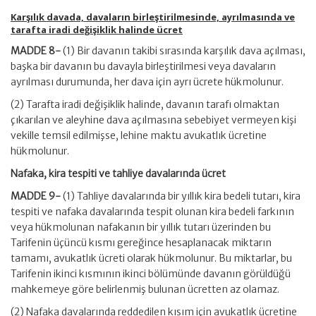
Karşılık davada, davaların birleştirilmesinde, ayrılmasında ve
tarafta iradi değişiklik halinde ücret
MADDE 8-
(1) Bir davanın takibi sırasında karşılık dava açılması,
başka bir davanın bu davayla birleştirilmesi veya davaların
ayrılması durumunda, her dava için ayrı ücrete hükmolunur.
(2) Tarafta iradi değişiklik halinde, davanın tarafı olmaktan
çıkarılan ve aleyhine dava açılmasına sebebiyet vermeyen kişi
vekille temsil edilmişse, lehine maktu avukatlık ücretine
hükmolunur.
Nafaka, kira tespiti ve tahliye davalarında ücret
MADDE 9-
(1) Tahliye davalarında bir yıllık kira bedeli tutarı, kira
tespiti ve nafaka davalarında tespit olunan kira bedeli farkının
veya hükmolunan nafakanın bir yıllık tutarı üzerinden bu
Tarifenin üçüncü kısmı gereğince hesaplanacak miktarın
tamamı, avukatlık ücreti olarak hükmolunur. Bu miktarlar, bu
Tarifenin ikinci kısmının ikinci bölümünde davanın görüldüğü
mahkemeye göre belirlenmiş bulunan ücretten az olamaz.
(2) Nafaka davalarında reddedilen kısım için avukatlık ücretine