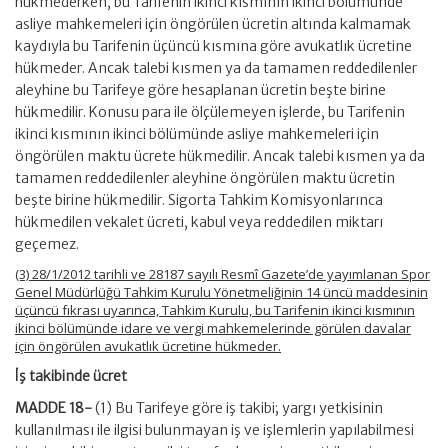
hükmederken, bu Tarifenin ikinci kısmının ikinci bölümünde
asliye mahkemeleri için öngörülen ücretin altında kalmamak
kaydıyla bu Tarifenin üçüncü kısmına göre avukatlık ücretine
hükmeder. Ancak talebi kısmen ya da tamamen reddedilenler
aleyhine bu Tarifeye göre hesaplanan ücretin beşte birine
hükmedilir. Konusu para ile ölçülemeyen işlerde, bu Tarifenin
ikinci kısmının ikinci bölümünde asliye mahkemeleri için
öngörülen maktu ücrete hükmedilir. Ancak talebi kısmen ya da
tamamen reddedilenler aleyhine öngörülen maktu ücretin
beşte birine hükmedilir. Sigorta Tahkim Komisyonlarınca
hükmedilen vekalet ücreti, kabul veya reddedilen miktarı
geçemez.
(3) 28/1/2012 tarihli ve 28187 sayılı Resmî Gazete’de yayımlanan Spor
Genel Müdürlüğü Tahkim Kurulu Yönetmeliğinin 14 üncü maddesinin
üçüncü fıkrası uyarınca, Tahkim Kurulu, bu Tarifenin ikinci kısmının
ikinci bölümünde idare ve vergi mahkemelerinde görülen davalar
için öngörülen avukatlık ücretine hükmeder.
İş takibinde ücret
MADDE 18-
(1) Bu Tarifeye göre iş takibi; yargı yetkisinin
kullanılması ile ilgisi bulunmayan iş ve işlemlerin yapılabilmesi