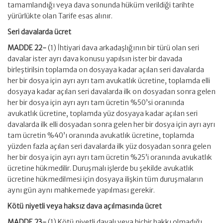
tamamlandığı veya dava sonunda hüküm verildiği tarihte
yürürlükte olan Tarife esas alınır.
Seri davalarda ücret
MADDE 22-
(1) İhtiyari dava arkadaşlığının bir türü olan seri
davalar ister ayrı dava konusu yapılsın ister bir davada
birleştirilsin toplamda on dosyaya kadar açılan seri davalarda
her bir dosya için ayrı ayrı tam avukatlık ücretine, toplamda elli
dosyaya kadar açılan seri davalarda ilk on dosyadan sonra gelen
her bir dosya için ayrı ayrı tam ücretin %50’si oranında
avukatlık ücretine, toplamda yüz dosyaya kadar açılan seri
davalarda ilk elli dosyadan sonra gelen her bir dosya için ayrı ayrı
tam ücretin %40’ı oranında avukatlık ücretine, toplamda
yüzden fazla açılan seri davalarda ilk yüz dosyadan sonra gelen
her bir dosya için ayrı ayrı tam ücretin %25’i oranında avukatlık
ücretine hükmedilir. Duruşmalı işlerde bu şekilde avukatlık
ücretine hükmedilmesi için dosyaya ilişkin tüm duruşmaların
aynı gün aynı mahkemede yapılması gerekir.
Kötü niyetli veya haksız dava açılmasında ücret
MADDE 23-
(1) Kötü niyetli davalı veya hiçbir hakkı olmadığı