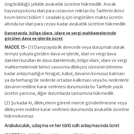
öngörüldüğü şekilde avukatlık ücretine hükmedilir. Ancak
başvuruya konu idari para cezasının miktarı bu Tarifenin ikinci
kısım birinci bölüm 1. sıradaki iş için öngörülen maktu ücretin
altında ise idari para cezası kadar avukatlık ücretine hükmedilir.
Danıştayda, bölge idare, idare ve vergi mahkemelerinde
görülen dava ve işlerde ücret
MADDE 15-
(1) Danıştayda ilk derecede veya duruşmalı olarak
temyiz yoluyla görülen dava ve işlerde, idari ve vergi dava
daireleri kurulları ile dava dairelerinde, bölge idare, idare ve vergi
mahkemelerinde birinci savunma dilekçesi süresinin bitimine
kadar anlaşmazlığın feragat, kabul, davanın konusuz kalması
ya da herhangi bir nedenle ortadan kalkması veya bu nedenlerle
davanın reddine karar verilmesi durumunda bu Tarifede yazılı
ücretin yarısına, diğer durumlarda tamamına hükmedilir.
(2) Şu kadar ki, dilekçelerin görevli mercie gönderilmesine veya
dilekçenin reddine karar verilmesi durumunda avukatlık ücretine
hükmolunmaz.
Arabuluculuk, uzlaşma ve her türlü sulh anlaşmasında ücret