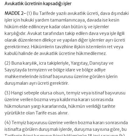
Avukatlık ücretinin kapsadığı işler
MADDE 2-
(1) Bu Tarifede yazılı avukatlık ücreti, dava dışındaki
işler için hukuki yardım tamamlanıncaya, davada ise kesin
hüküm elde edilinceye kadar olan bütün iş ve işlemler
karşılığıdır. Avukat tarafından takip edilen dava veya işle ilgili
olarak düzenlenen dilekçe ve yapılan diğer işlemler ayrı ücreti
gerektirmez. Hükümlerin tavzihine ilişkin istemlerin ret veya
kabulü halinde de avukatlık ücretine hükmedilemez.
(2) Buna karşılık, icra takipleriyle, Yargıtay, Danıştay ve
Sayıştayda temyizen ve bölge idare ve bölge adliye
mahkemelerinde istinaf başvurusu üzerine görülen işlerin
duruşmaları ayrı ücreti gerektirir.
(3) Hangi sebeple olursa olsun, temyiz veya istinaf başvurusu
üzerine verilen bozma veya kaldırma kararı sonrasında
hükmolunan yargı kararlarında, hükmün verildiği tarihte
yürürlükte olan Tarife esas alınır.
(4) Temyiz başvurusu üzerine verilen bozma kararı sonrasında
istinafta görülen duruşmalı işlerde, duruşma sayısına göre, bu