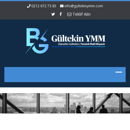
0212 672 73 85
info@gultekinymm.com
Teklif Alın