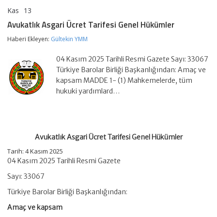
Kas
13
Avukatlık
yorumlar kapalı
Asgari
Avukatlık Asgari Ücret Tarifesi Genel Hükümler
Ücret
Tarifesi
Haberi Ekleyen:
Gültekin YMM
Genel
Hükümler
04 Kasım 2025 Tarihli Resmi Gazete Sayı: 33067
için
Türkiye Barolar Birliği Başkanlığından: Amaç ve
kapsam MADDE 1- (1) Mahkemelerde, tüm
hukuki yardımlard…
Avukatlık Asgari Ücret Tarifesi Genel Hükümler
Tarih: 4 Kasım 2025
04 Kasım 2025 Tarihli Resmi Gazete
Sayı: 33067
Türkiye Barolar Birliği Başkanlığından:
Amaç ve kapsam