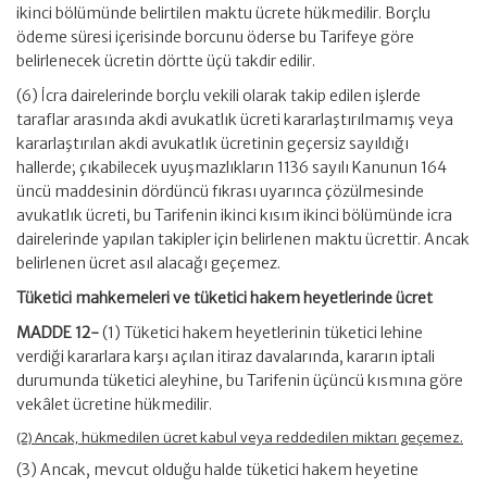
ikinci bölümünde belirtilen maktu ücrete hükmedilir. Borçlu
ödeme süresi içerisinde borcunu öderse bu Tarifeye göre
belirlenecek ücretin dörtte üçü takdir edilir.
(6) İcra dairelerinde borçlu vekili olarak takip edilen işlerde
taraflar arasında akdi avukatlık ücreti kararlaştırılmamış veya
kararlaştırılan akdi avukatlık ücretinin geçersiz sayıldığı
hallerde; çıkabilecek uyuşmazlıkların 1136 sayılı Kanunun 164
üncü maddesinin dördüncü fıkrası uyarınca çözülmesinde
avukatlık ücreti, bu Tarifenin ikinci kısım ikinci bölümünde icra
dairelerinde yapılan takipler için belirlenen maktu ücrettir. Ancak
belirlenen ücret asıl alacağı geçemez.
Tüketici mahkemeleri ve tüketici hakem heyetlerinde ücret
MADDE 12-
(1) Tüketici hakem heyetlerinin tüketici lehine
verdiği kararlara karşı açılan itiraz davalarında, kararın iptali
durumunda tüketici aleyhine, bu Tarifenin üçüncü kısmına göre
vekâlet ücretine hükmedilir.
(2) Ancak, hükmedilen ücret kabul veya reddedilen miktarı geçemez.
(3) Ancak, mevcut olduğu halde tüketici hakem heyetine