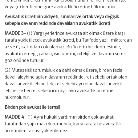
Tarifenin ikinci kısmının ikinci bölümünün 18 inci sırasının (b)
veya (c) bentlerine göre avukatlık ücretine hükmolunur.
Avukatlık ücretinin aidiyeti, sınırları ve ortak veya değişik
sebeple davanın reddinde davalıların avukatlık ücreti
MADDE 3-
(1) Yargı yerlerince avukata ait olmak üzere karşı
tarafa yükletilecek avukatlık ücreti, bu Tarifede yazılı miktardan
az ve üç katından çok olamaz. Bu ücretin belirlenmesinde,
avukatın emeği, çabası, işin önemi, niteliği ve davanın süresi
göz önünde tutulur.
(2) Müteselsil sorumluluk da dahil olmak üzere, birden fazla
davalı aleyhine açılan davanın reddinde, ret sebebi ortak olan
davalılar vekili lehine tek, ret sebebi ayrı olan davalılar vekili
lehine ise her ret sebebi için ayrı ayrı avukatlık ücretine
hükmolunur.
Birden çok avukat ile temsil
MADDE 4-
(1) Aynı hukuki yardımın birden çok avukat
tarafından yapılması durumunda, karşı tarafa bir avukatlık
ücretinden fazlası yükletilemez.