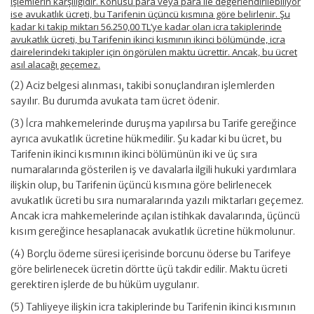
işlemlerin karşılığıdır. Konusu para veya para ile değerlendirilebiliyor
ise avukatlık ücreti, bu Tarifenin üçüncü kısmına göre belirlenir. Şu
kadar ki takip miktarı 56.250,00 TL’ye kadar olan icra takiplerinde
avukatlık ücreti, bu Tarifenin ikinci kısmının ikinci bölümünde, icra
dairelerindeki takipler için öngörülen maktu ücrettir. Ancak, bu ücret
asıl alacağı geçemez.
(2) Aciz belgesi alınması, takibi sonuçlandıran işlemlerden
sayılır. Bu durumda avukata tam ücret ödenir.
(3) İcra mahkemelerinde duruşma yapılırsa bu Tarife gereğince
ayrıca avukatlık ücretine hükmedilir. Şu kadar ki bu ücret, bu
Tarifenin ikinci kısmının ikinci bölümünün iki ve üç sıra
numaralarında gösterilen iş ve davalarla ilgili hukuki yardımlara
ilişkin olup, bu Tarifenin üçüncü kısmına göre belirlenecek
avukatlık ücreti bu sıra numaralarında yazılı miktarları geçemez.
Ancak icra mahkemelerinde açılan istihkak davalarında, üçüncü
kısım gereğince hesaplanacak avukatlık ücretine hükmolunur.
(4) Borçlu ödeme süresi içerisinde borcunu öderse bu Tarifeye
göre belirlenecek ücretin dörtte üçü takdir edilir. Maktu ücreti
gerektiren işlerde de bu hüküm uygulanır.
(5) Tahliyeye ilişkin icra takiplerinde bu Tarifenin ikinci kısmının