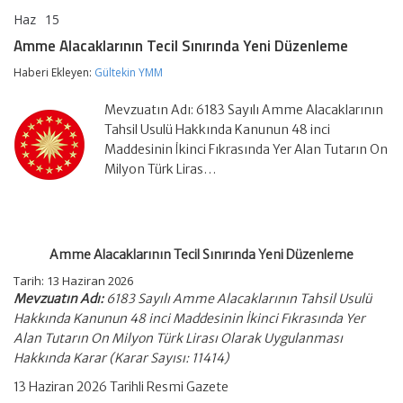
Haz
15
Amme
yorumlar kapalı
Alacaklarının
Amme Alacaklarının Tecil Sınırında Yeni Düzenleme
Tecil
Sınırında
Haberi Ekleyen:
Gültekin YMM
Yeni
Düzenleme
Mevzuatın Adı: 6183 Sayılı Amme Alacaklarının
için
Tahsil Usulü Hakkında Kanunun 48 inci
Maddesinin İkinci Fıkrasında Yer Alan Tutarın On
Milyon Türk Liras…
Amme Alacaklarının Tecil Sınırında Yeni Düzenleme
Tarih:
13 Haziran 2026
Mevzuatın Adı:
6183 Sayılı Amme Alacaklarının Tahsil Usulü
Hakkında Kanunun 48 inci Maddesinin İkinci Fıkrasında Yer
Alan Tutarın On Milyon Türk Lirası Olarak Uygulanması
Hakkında Karar (Karar Sayısı: 11414)
13 Haziran 2026 Tarihli Resmi Gazete