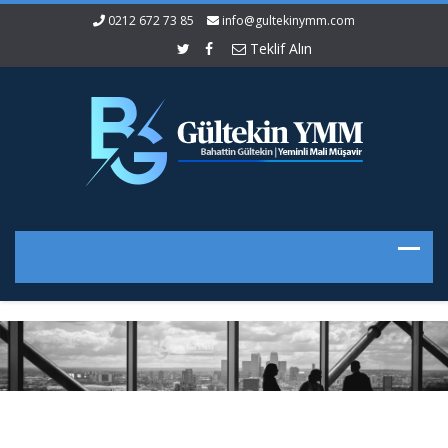
0212 672 73 85
info@gultekinymm.com
Teklif Alın