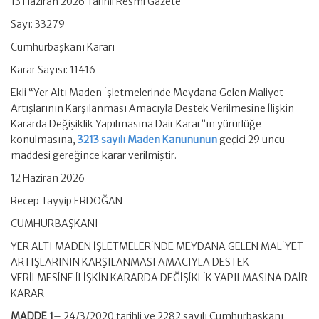
13 Haziran 2026 Tarihli Resmi Gazete
Sayı: 33279
Cumhurbaşkanı Kararı
Karar Sayısı: 11416
Ekli “Yer Altı Maden İşletmelerinde Meydana Gelen Maliyet
Artışlarının Karşılanması Amacıyla Destek Verilmesine İlişkin
Kararda Değişiklik Yapılmasına Dair Karar”ın yürürlüğe
konulmasına,
3213 sayılı Maden Kanununun
geçici 29 uncu
maddesi gereğince karar verilmiştir.
12 Haziran 2026
Recep Tayyip ERDOĞAN
CUMHURBAŞKANI
YER ALTI MADEN İŞLETMELERİNDE MEYDANA GELEN MALİYET
ARTIŞLARININ KARŞILANMASI AMACIYLA DESTEK
VERİLMESİNE İLİŞKİN KARARDA DEĞİŞİKLİK YAPILMASINA DAİR
KARAR
MADDE 1
– 24/3/2020 tarihli ve 2282 sayılı Cumhurbaşkanı