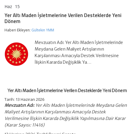
Haz
15
Yer
yorumlar kapalı
Altı
Yer Altı Maden İşletmelerine Verilen Desteklerde Yeni
Maden
Dönem
İşletmelerine
Verilen
Haberi Ekleyen:
Gültekin YMM
Desteklerde
Yeni
Dönem
Mevzuatın Adı: Yer Altı Maden İşletmelerinde
için
Meydana Gelen Maliyet Artışlarının
Karşılanması Amacıyla Destek Verilmesine
İlişkin Kararda Değişiklik Ya…
Yer Altı Maden İşletmelerine Verilen Desteklerde Yeni Dönem
Tarih:
13 Haziran 2026
Mevzuatın Adı:
Yer Altı Maden İşletmelerinde Meydana Gelen
Maliyet Artışlarının Karşılanması Amacıyla Destek
Verilmesine İlişkin Kararda Değişiklik Yapılmasına Dair Karar
(Karar Sayısı: 11416)