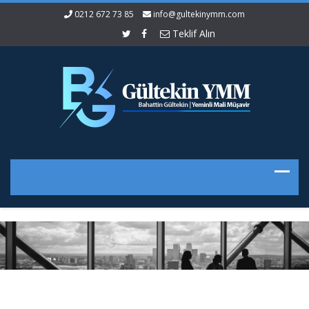
0212 672 73 85
info@gultekinymm.com
Teklif Alın