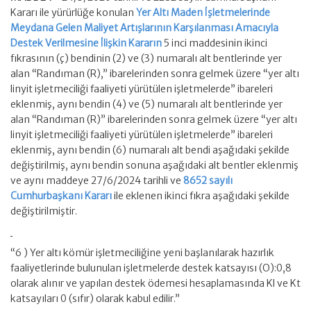
Kararı ile yürürlüğe konulan
Yer Altı Maden İşletmelerinde
Meydana Gelen Maliyet Artışlarının Karşılanması Amacıyla
Destek Verilmesine İlişkin Kararın
5 inci maddesinin ikinci
fıkrasının (ç) bendinin (2) ve (3) numaralı alt bentlerinde yer
alan “Randıman (R),” ibarelerinden sonra gelmek üzere “yer altı
linyit işletmeciliği faaliyeti yürütülen işletmelerde” ibareleri
eklenmiş, aynı bendin (4) ve (5) numaralı alt bentlerinde yer
alan “Randıman (R)” ibarelerinden sonra gelmek üzere “yer altı
linyit işletmeciliği faaliyeti yürütülen işletmelerde” ibareleri
eklenmiş, aynı bendin (6) numaralı alt bendi aşağıdaki şekilde
değiştirilmiş, aynı bendin sonuna aşağıdaki alt bentler eklenmiş
ve aynı maddeye 27/6/2024 tarihli ve
8652 sayılı
Cumhurbaşkanı Kararı
ile eklenen ikinci fıkra aşağıdaki şekilde
değiştirilmiştir.
“6 ) Yer altı kömür işletmeciliğine yeni başlanılarak hazırlık
faaliyetlerinde bulunulan işletmelerde destek katsayısı (O):0,8
olarak alınır ve yapılan destek ödemesi hesaplamasında Kl ve Kt
katsayıları 0 (sıfır) olarak kabul edilir.”