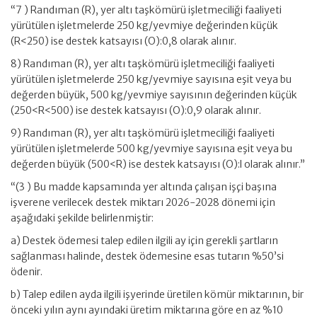
“7 ) Randıman (R), yer altı taşkömürü işletmeciliği faaliyeti
yürütülen işletmelerde 250 kg/yevmiye değerinden küçük
(R<250) ise destek katsayısı (O):0,8 olarak alınır.
8) Randıman (R), yer altı taşkömürü işletmeciliği faaliyeti
yürütülen işletmelerde 250 kg/yevmiye sayısına eşit veya bu
değerden büyük, 500 kg/yevmiye sayısının değerinden küçük
(250<R<500) ise destek katsayısı (O):0,9 olarak alınır.
9) Randıman (R), yer altı taşkömürü işletmeciliği faaliyeti
yürütülen işletmelerde 500 kg/yevmiye sayısına eşit veya bu
değerden büyük (500<R) ise destek katsayısı (O):l olarak alınır.”
“(3 ) Bu madde kapsamında yer altında çalışan işçi başına
işverene verilecek destek miktarı 2026-2028 dönemi için
aşağıdaki şekilde belirlenmiştir:
a) Destek ödemesi talep edilen ilgili ay için gerekli şartların
sağlanması halinde, destek ödemesine esas tutarın %50’si
ödenir.
b) Talep edilen ayda ilgili işyerinde üretilen kömür miktarının, bir
önceki yılın aynı ayındaki üretim miktarına göre en az %10