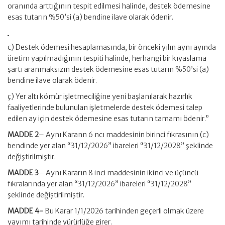
oranında arttığının tespit edilmesi halinde, destek ödemesine
esas tutarın %50’si (a) bendine ilave olarak ödenir.
c) Destek ödemesi hesaplamasında, bir önceki yılın aynı ayında
üretim yapılmadığının tespiti halinde, herhangi bir kıyaslama
şartı aranmaksızın destek ödemesine esas tutarın %50’si (a)
bendine ilave olarak ödenir.
ç) Yer altı kömür işletmeciliğine yeni başlanılarak hazırlık
faaliyetlerinde bulunulan işletmelerde destek ödemesi talep
edilen ay için destek ödemesine esas tutarın tamamı ödenir.”
MADDE 2
– Aynı Karann 6 ncı maddesinin birinci fıkrasının (c)
bendinde yer alan “31/12/2026” ibareleri “31/12/2028” şeklinde
değiştirilmiştir.
MADDE 3
– Aynı Kararın 8 inci maddesinin ikinci ve üçüncü
fıkralarında yer alan “31/12/2026” ibareleri “31/12/2028”
şeklinde değiştirilmiştir.
MADDE 4-
Bu Karar 1/1/2026 tarihinden geçerli olmak üzere
yayımı tarihinde yürürlüğe girer.