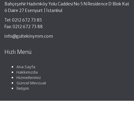
Bahçeşehir Hadımköy Yolu Caddesi No 5 N Residence D Blok Kat
6 Daire 27 Esenyurt | İstanbul
Tel: 0212 672 73 85
Fax: 0212 672 73 88
info@gultekinymm.com
Hızlı Menü
Ana Sayfa
Hakkımızda
Hizmetlerimiz
Güncel Mevzuat
İletişim
Faydalı Linkler
Gelir İdaresi Başkanlığı
Resmi Gazete
YMMO